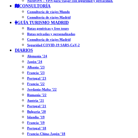
NordVPN – VPN para viajar con seguridad y privacidad.
CONSULTORÍA
Consultoría de viajes Mundo
Consultoría de viajes Madrid
GUÍA TURISMO MADRID
Rutas genéricas y free tours
Rutas privadas y personalizadas
Consultoría de viajes Madrid
Seguridad COVID-19 SARS-CoV-2
DIARIOS
Alemania ’24
Japón ’24
Albania ’23
Francia ’23
Portugal ’23
Francia ’22
Jordania-Malta ’22
Rumanía ’22
Austria ’21
Portugal ’21
Bulgaria ’20
Islandia ’19
Francia ’19
Portugal ’18
Francia-China-Japón ’18