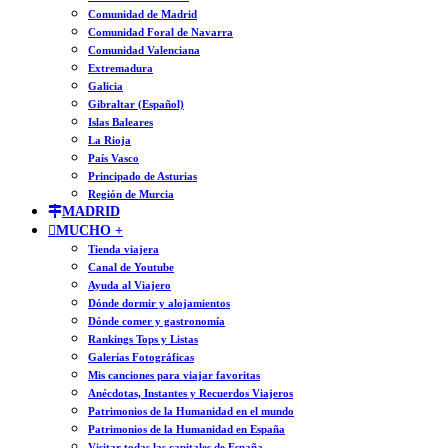
Comunidad de Madrid
Comunidad Foral de Navarra
Comunidad Valenciana
Extremadura
Galicia
Gibraltar (Español)
Islas Baleares
La Rioja
País Vasco
Principado de Asturias
Región de Murcia
MADRID
MUCHO +
Tienda viajera
Canal de Youtube
Ayuda al Viajero
Dónde dormir y alojamientos
Dónde comer y gastronomía
Rankings Tops y Listas
Galerías Fotográficas
Mis canciones para viajar favoritas
Anécdotas, Instantes y Recuerdos Viajeros
Patrimonios de la Humanidad en el mundo
Patrimonios de la Humanidad en España
Visitar todas las capitales de España