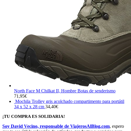
North Face M Chilkat II, Hombre Botas de senderismo
71,95
€
Mochila Trolley gris acolchado compartimento para portátil
34 x 52 x 28 cm
34,40
€
¡TU COMPRA ES SOLIDARIA!
Soy David Vecino, responsable de ViajerosAlBlog.com
, espero