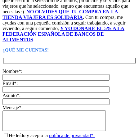
que te sea útil la selección de artículos, productos y servicios para
viajeros que he seleccionado, seguro que encuentras aquello que
necesitas ;).
NO OLVIDES QUE TU COMPRA EN LA
TIENDA VIAJERA ES SOLIDARIA
. Con tu compra, me
ayudas con una pequeña comisión a seguir trabajando, a seguir
viviendo, a seguir comiendo,
Y YO DONARÉ EL 5% A LA
FEDERACIÓN ESPAÑOLA DE BANCOS DE
ALIMENTOS
.
¿QUÉ ME CUENTAS!
Nombre*:
Email*:
Asunto*:
Mensaje*:
He leído y acepto la
política de privacidad*.