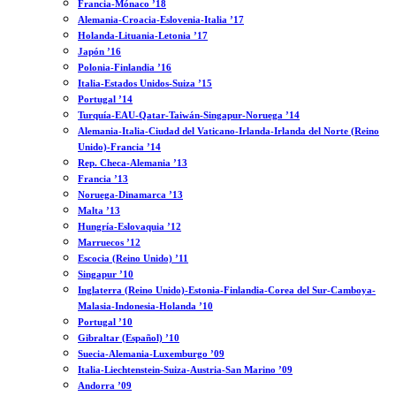
Francia-Mónaco ’18
Alemania-Croacia-Eslovenia-Italia ’17
Holanda-Lituania-Letonia ’17
Japón ’16
Polonia-Finlandia ’16
Italia-Estados Unidos-Suiza ’15
Portugal ’14
Turquía-EAU-Qatar-Taiwán-Singapur-Noruega ’14
Alemania-Italia-Ciudad del Vaticano-Irlanda-Irlanda del Norte (Reino
Unido)-Francia ’14
Rep. Checa-Alemania ’13
Francia ’13
Noruega-Dinamarca ’13
Malta ’13
Hungría-Eslovaquia ’12
Marruecos ’12
Escocia (Reino Unido) ’11
Singapur ’10
Inglaterra (Reino Unido)-Estonia-Finlandia-Corea del Sur-Camboya-
Malasia-Indonesia-Holanda ’10
Portugal ’10
Gibraltar (Español) ’10
Suecia-Alemania-Luxemburgo ’09
Italia-Liechtenstein-Suiza-Austria-San Marino ’09
Andorra ’09