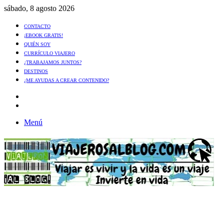
sábado, 8 agosto 2026
CONTACTO
¡EBOOK GRATIS!
QUIÉN SOY
CURRÍCULO VIAJERO
¿TRABAJAMOS JUNTOS?
DESTINOS
¿ME AYUDAS A CREAR CONTENIDO?
Artículo
al
Buscar
azar
Menú