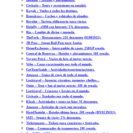
Booking – Hoteles y alojamientos.
Civitatis – Tours y excursiones en español.
Kayak – Vuelos a todos los destinos.
Rentalcars – Coches y vehículos de alquiler.
Revolut – Tarjeta obligatoria para viajar.
Holafly – eSIM con Internet: 5% descuento.
Ria – Cambio de divisa y moneda.
TheFork – Restaurantes: 25€ descuento (81905911).
JR Pass – Japan Rail Pass para Japón.
HomeExchange – Intercambio de casas: 250GP regalo.
Central de Reservas – Hoteles y alojamientos: 10€ regalo.
Voyage Privé – Viajes de lujo al mejor precio.
Vrbo – Casas vacacionales por todo el mundo.
GetYourGuide – Actividades/experiencias/tours.
Amazon – Guías de viaje de todo el mundo.
Logitravel – Agencia: circuitos, paquetes, chollos…
Omio – Tren y bus al mejor precio: 10€ de regalo.
Logitravel – Cruceros y ferries en el mundo.
Civitatis – Traslados por todo el mundo.
Klook – Actividades y tours en Asia: 5€ descuento.
Amazon – Artículos de viaje que necesitas.
HotelTonight – Hoteles última hora: 20€ regalo (DVECINO1).
IATI – Seguro de viaje: 5% descuento.
Ticketmaster – Tickets para conciertos y festivales.
Omio – Comparador de transportes: 10€ regalo.