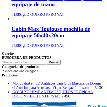
equipaje de mano
51,99
€
¡LO QUIERO PERO YA!
Cabin Max Toulouse mochila de
equipaje 50x40x20cm
24,99
€
¡LO QUIERO PERO YA!
Carrito
BÚSQUEDA DE PRODUCTOS
Buscar
Buscar
por:
Categorías de productos
Productos
Mondpalast @ 3D Antifaces para Ojos Máscara de Dormir
x2 Anti-luz para Acostarse Viajar Relajación Insomnio
7,13
€
GOIBI XTREME ANTIMOSQUITOS TROPICAL
LOCION REPELENTE 75 ML
7,45
€