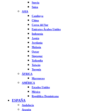
Suecia
Suiza
ASIA
Camboya
China
Corea del Sur
Emiratos Árabes Unidos
Indonesia
Japón
Jordania
Malasia
Qatar
Singapur
Tailandia
Taiwán
Turquía
ÁFRICA
Marruecos
AMÉRICA
Estados Unidos
México
República Dominicana
ESPAÑA
Andalucía
Aragón