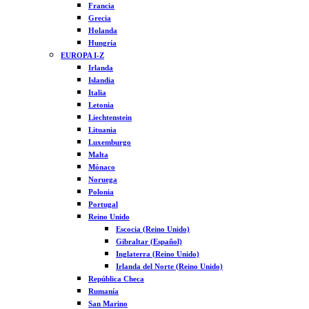
Francia
Grecia
Holanda
Hungría
EUROPA I-Z
Irlanda
Islandia
Italia
Letonia
Liechtenstein
Lituania
Luxemburgo
Malta
Mónaco
Noruega
Polonia
Portugal
Reino Unido
Escocia (Reino Unido)
Gibraltar (Español)
Inglaterra (Reino Unido)
Irlanda del Norte (Reino Unido)
República Checa
Rumanía
San Marino