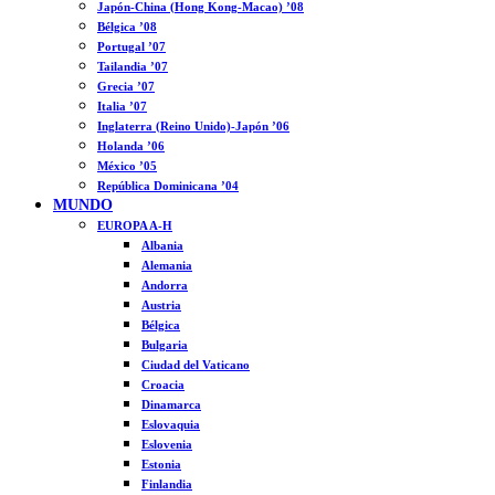
Japón-China (Hong Kong-Macao) ’08
Bélgica ’08
Portugal ’07
Tailandia ’07
Grecia ’07
Italia ’07
Inglaterra (Reino Unido)-Japón ’06
Holanda ’06
México ’05
República Dominicana ’04
MUNDO
EUROPA A-H
Albania
Alemania
Andorra
Austria
Bélgica
Bulgaria
Ciudad del Vaticano
Croacia
Dinamarca
Eslovaquia
Eslovenia
Estonia
Finlandia