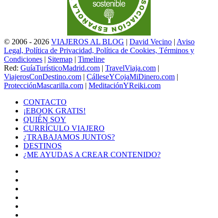
© 2006 - 2026
VIAJEROS AL BLOG
|
David Vecino
|
Aviso
Legal, Política de Privacidad, Política de Cookies, Términos y
Condiciones
|
Sitemap
|
Timeline
Red:
GuíaTurísticoMadrid.com
|
TravelViaja.com
|
ViajerosConDestino.com
|
CálleseYCojaMiDinero.com
|
ProtecciónMascarilla.com
|
MeditaciónYReiki.com
CONTACTO
¡EBOOK GRATIS!
QUIÉN SOY
CURRÍCULO VIAJERO
¿TRABAJAMOS JUNTOS?
DESTINOS
¿ME AYUDAS A CREAR CONTENIDO?
Facebook
X
LinkedIn
YouTube
Instagram
TikTok