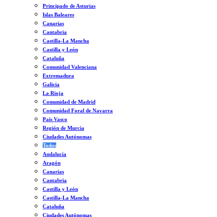
Principado de Asturias
Islas Baleares
Canarias
Cantabria
Castilla-La Mancha
Castilla y León
Cataluña
Comunidad Valenciana
Extremadura
Galicia
La Rioja
Comunidad de Madrid
Comunidad Foral de Navarra
País Vasco
Región de Murcia
Ciudades Autónomas
Todos
Andalucía
Aragón
Canarias
Cantabria
Castilla y León
Castilla-La Mancha
Cataluña
Ciudades Autónomas