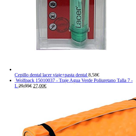
Cepillo dental lacer viaje+pasta dental
8,58
€
Wolfpack 15010037 - Traje Agua Verde Poliuretano Talla 7 -
El
El
L
29,95
€
27,00
€
precio
precio
original
actual
era:
es:
29,95€.
27,00€.