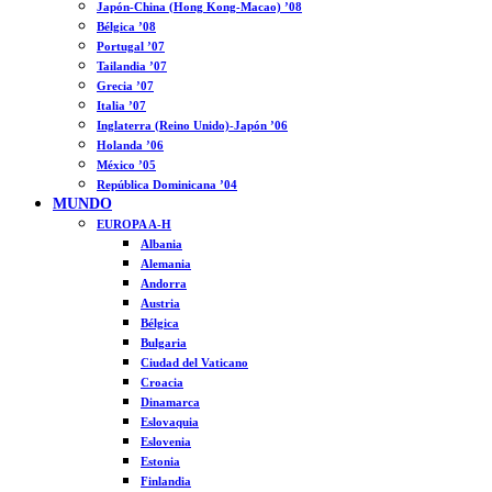
Japón-China (Hong Kong-Macao) ’08
Bélgica ’08
Portugal ’07
Tailandia ’07
Grecia ’07
Italia ’07
Inglaterra (Reino Unido)-Japón ’06
Holanda ’06
México ’05
República Dominicana ’04
MUNDO
EUROPA A-H
Albania
Alemania
Andorra
Austria
Bélgica
Bulgaria
Ciudad del Vaticano
Croacia
Dinamarca
Eslovaquia
Eslovenia
Estonia
Finlandia