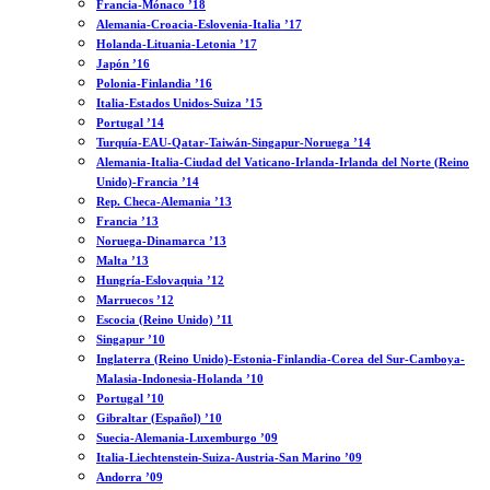
Francia-Mónaco ’18
Alemania-Croacia-Eslovenia-Italia ’17
Holanda-Lituania-Letonia ’17
Japón ’16
Polonia-Finlandia ’16
Italia-Estados Unidos-Suiza ’15
Portugal ’14
Turquía-EAU-Qatar-Taiwán-Singapur-Noruega ’14
Alemania-Italia-Ciudad del Vaticano-Irlanda-Irlanda del Norte (Reino
Unido)-Francia ’14
Rep. Checa-Alemania ’13
Francia ’13
Noruega-Dinamarca ’13
Malta ’13
Hungría-Eslovaquia ’12
Marruecos ’12
Escocia (Reino Unido) ’11
Singapur ’10
Inglaterra (Reino Unido)-Estonia-Finlandia-Corea del Sur-Camboya-
Malasia-Indonesia-Holanda ’10
Portugal ’10
Gibraltar (Español) ’10
Suecia-Alemania-Luxemburgo ’09
Italia-Liechtenstein-Suiza-Austria-San Marino ’09
Andorra ’09