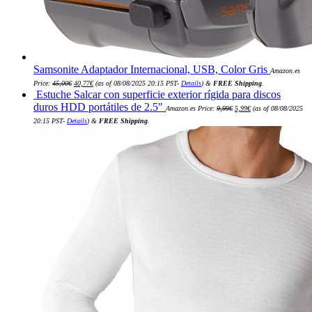
Samsonite Adaptador Internacional, USB, Color Gris
Amazon.es
El
El
Price:
45,00
€
40,77
€
(as of 08/08/2025 20:15 PST-
Details
)
&
FREE Shipping
.
precio
precio
Estuche Salcar con superficie exterior rígida para discos
original
actual
era:
es:
El
El
duros HDD portátiles de 2.5"
Amazon.es Price:
9,99
€
5,99
€
(as of 08/08/2025
45,00€.
40,77€.
precio
precio
original
actual
20:15 PST-
Details
)
&
FREE Shipping
.
era:
es:
9,99€.
5,99€.