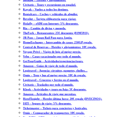
Booking – Hoteles y alojamientos.
Civitatis – Tours y excursiones en español.
Kayak – Vuelos a todos los destinos.
Rentalcars – Coches y vehículos de alquiler.
Revolut – Tarjeta obligatoria para viajar.
Holafly – eSIM con Internet: 5% descuento.
Ria – Cambio de divisa y moneda.
TheFork – Restaurantes: 25€ descuento (81905911).
JR Pass – Japan Rail Pass para Japón.
HomeExchange – Intercambio de casas: 250GP regalo.
Central de Reservas – Hoteles y alojamientos: 10€ regalo.
Voyage Privé – Viajes de lujo al mejor precio.
Vrbo – Casas vacacionales por todo el mundo.
GetYourGuide – Actividades/experiencias/tours.
Amazon – Guías de viaje de todo el mundo.
Logitravel – Agencia: circuitos, paquetes, chollos…
Omio – Tren y bus al mejor precio: 10€ de regalo.
Logitravel – Cruceros y ferries en el mundo.
Civitatis – Traslados por todo el mundo.
Klook – Actividades y tours en Asia: 5€ descuento.
Amazon – Artículos de viaje que necesitas.
HotelTonight – Hoteles última hora: 20€ regalo (DVECINO1).
IATI – Seguro de viaje: 5% descuento.
Ticketmaster – Tickets para conciertos y festivales.
Omio – Comparador de transportes: 10€ regalo.