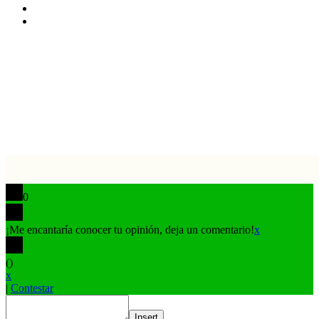
TikTok
Buy
Me
Botón
a
volver
Coffee
arriba
0
¡Me encantaría conocer tu opinión, deja un comentario!
x
(
)
x
|
Contestar
Insert