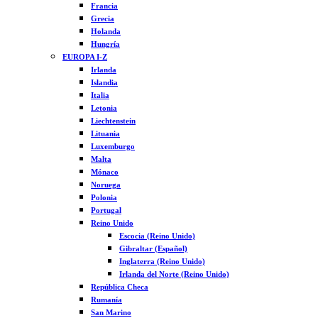
Francia
Grecia
Holanda
Hungría
EUROPA I-Z
Irlanda
Islandia
Italia
Letonia
Liechtenstein
Lituania
Luxemburgo
Malta
Mónaco
Noruega
Polonia
Portugal
Reino Unido
Escocia (Reino Unido)
Gibraltar (Español)
Inglaterra (Reino Unido)
Irlanda del Norte (Reino Unido)
República Checa
Rumanía
San Marino