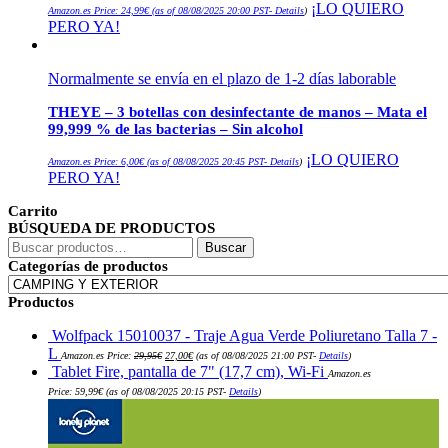
¡LO QUIERO
Amazon.es Price:
24,99
€
(as of 08/08/2025 20:00 PST-
Details
)
PERO YA!
Normalmente se envía en el plazo de 1-2 días laborable
THEYE – 3 botellas con desinfectante de manos – Mata el
99,999 % de las bacterias – Sin alcohol
¡LO QUIERO
Amazon.es Price:
6,00
€
(as of 08/08/2025 20:45 PST-
Details
)
PERO YA!
Carrito
BÚSQUEDA DE PRODUCTOS
Buscar
Buscar
por:
Categorías de productos
Productos
Wolfpack 15010037 - Traje Agua Verde Poliuretano Talla 7 -
El
El
L
Amazon.es Price:
29,95
€
27,00
€
(as of 08/08/2025 21:00 PST-
Details
)
precio
precio
Tablet Fire, pantalla de 7" (17,7 cm), Wi-Fi
original
actual
Amazon.es
era:
es:
Price:
59,99
€
(as of 08/08/2025 20:15 PST-
Details
)
29,95€.
27,00€.