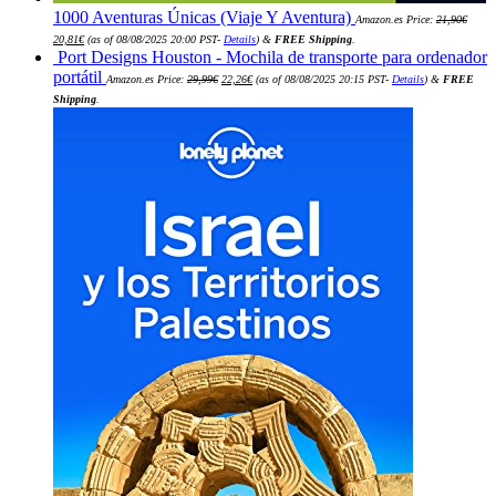
1000 Aventuras Únicas (Viaje Y Aventura)
Amazon.es Price:
21,90
€
El
El
20,81
€
(as of 08/08/2025 20:00 PST-
Details
)
&
FREE Shipping
.
precio
precio
Port Designs Houston - Mochila de transporte para ordenador
original
actual
era:
es:
El
El
portátil
Amazon.es Price:
29,99
€
22,26
€
(as of 08/08/2025 20:15 PST-
Details
)
&
FREE
21,90€.
20,81€.
precio
precio
original
actual
Shipping
.
era:
es:
29,99€.
22,26€.