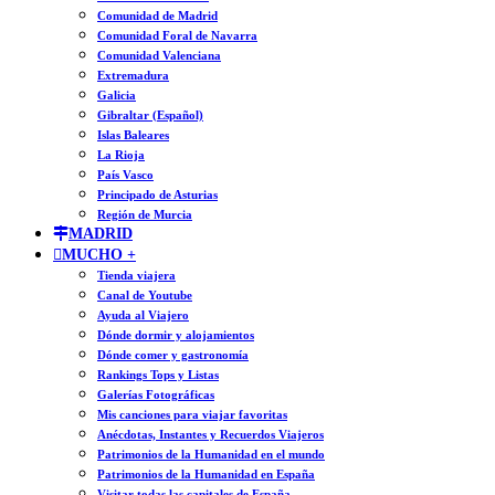
Comunidad de Madrid
Comunidad Foral de Navarra
Comunidad Valenciana
Extremadura
Galicia
Gibraltar (Español)
Islas Baleares
La Rioja
País Vasco
Principado de Asturias
Región de Murcia
MADRID
MUCHO +
Tienda viajera
Canal de Youtube
Ayuda al Viajero
Dónde dormir y alojamientos
Dónde comer y gastronomía
Rankings Tops y Listas
Galerías Fotográficas
Mis canciones para viajar favoritas
Anécdotas, Instantes y Recuerdos Viajeros
Patrimonios de la Humanidad en el mundo
Patrimonios de la Humanidad en España
Visitar todas las capitales de España