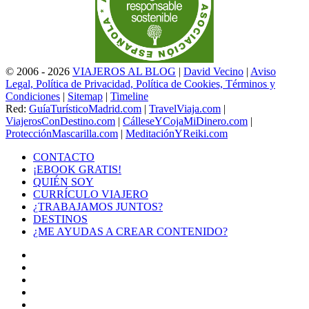
© 2006 - 2026
VIAJEROS AL BLOG
|
David Vecino
|
Aviso
Legal, Política de Privacidad, Política de Cookies, Términos y
Condiciones
|
Sitemap
|
Timeline
Red:
GuíaTurísticoMadrid.com
|
TravelViaja.com
|
ViajerosConDestino.com
|
CálleseYCojaMiDinero.com
|
ProtecciónMascarilla.com
|
MeditaciónYReiki.com
CONTACTO
¡EBOOK GRATIS!
QUIÉN SOY
CURRÍCULO VIAJERO
¿TRABAJAMOS JUNTOS?
DESTINOS
¿ME AYUDAS A CREAR CONTENIDO?
Facebook
X
LinkedIn
YouTube
Instagram