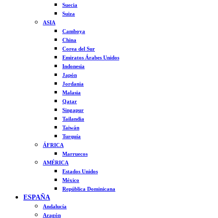
Suecia
Suiza
ASIA
Camboya
China
Corea del Sur
Emiratos Árabes Unidos
Indonesia
Japón
Jordania
Malasia
Qatar
Singapur
Tailandia
Taiwán
Turquía
ÁFRICA
Marruecos
AMÉRICA
Estados Unidos
México
República Dominicana
ESPAÑA
Andalucía
Aragón