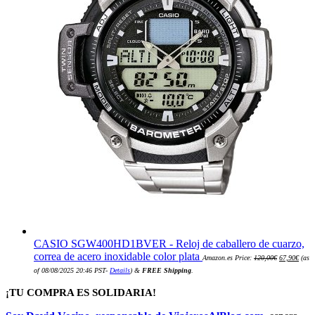
CASIO SGW400HD1BVER - Reloj de caballero de cuarzo,
El
El
correa de acero inoxidable color plata
Amazon.es Price:
120,00
€
67,90
€
(as
precio
preci
original
actua
of 08/08/2025 20:46 PST-
Details
)
&
FREE Shipping
.
era:
es:
120,00€.
67,90
¡TU COMPRA ES SOLIDARIA!