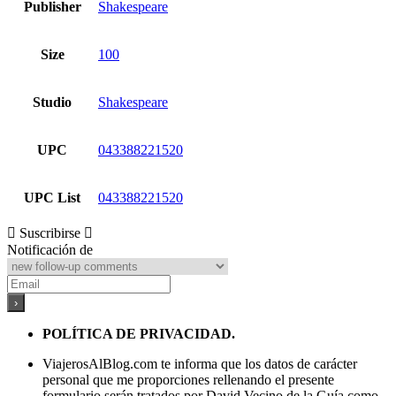
Publisher
Shakespeare
Size
100
Studio
Shakespeare
UPC
043388221520
UPC List
043388221520
Suscribirse
Notificación de
POLÍTICA DE PRIVACIDAD.
ViajerosAlBlog.com te informa que los datos de carácter
personal que me proporciones rellenando el presente
formulario serán tratados por David Vecino de la Guía como