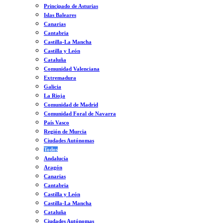
Principado de Asturias
Islas Baleares
Canarias
Cantabria
Castilla-La Mancha
Castilla y León
Cataluña
Comunidad Valenciana
Extremadura
Galicia
La Rioja
Comunidad de Madrid
Comunidad Foral de Navarra
País Vasco
Región de Murcia
Ciudades Autónomas
Todos
Andalucía
Aragón
Canarias
Cantabria
Castilla y León
Castilla-La Mancha
Cataluña
Ciudades Autónomas