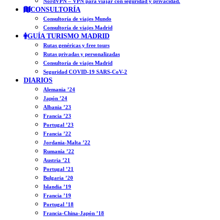
NordVPN – VPN para viajar con seguridad y privacidad.
CONSULTORÍA
Consultoría de viajes Mundo
Consultoría de viajes Madrid
GUÍA TURISMO MADRID
Rutas genéricas y free tours
Rutas privadas y personalizadas
Consultoría de viajes Madrid
Seguridad COVID-19 SARS-CoV-2
DIARIOS
Alemania ’24
Japón ’24
Albania ’23
Francia ’23
Portugal ’23
Francia ’22
Jordania-Malta ’22
Rumanía ’22
Austria ’21
Portugal ’21
Bulgaria ’20
Islandia ’19
Francia ’19
Portugal ’18
Francia-China-Japón ’18