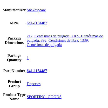
Manufacturer
Shakespeare
MPN
641-1154487
217, Centésimas de pulgada, 2165, Centésimas de
Package
pulgada, 392, Centésimas de libra, 1339,
Dimensions
Centésimas de pulgada
Package
1
Quantity
Part Number
641-1154487
Product
Deportes
Group
Product Type
SPORTING_GOODS
Name