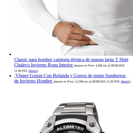
Classic para hombre camiseta térmica de manga larga T Shirt
Chaleco Invierno Ropa Interior
Amazon.es Price:
4,86
€
(as of 08/08/2025
21:00 PST-
Details
)
Vbiger Gorras Con Bufanda y Gorros de punto Sombreros
de Invierno Hombre
Amazon.es Price:
12,99
€
(as of 08/08/2025 21:00 PST-
Details
)