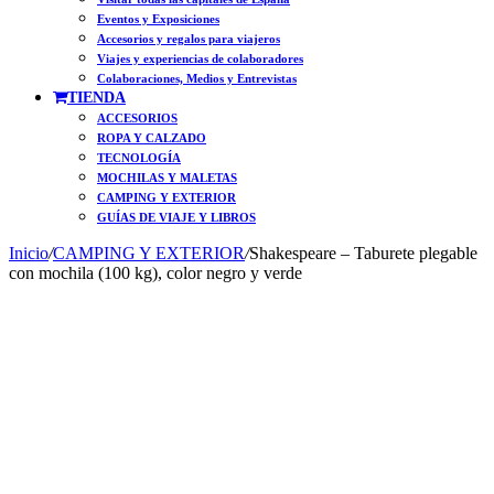
Eventos y Exposiciones
Accesorios y regalos para viajeros
Viajes y experiencias de colaboradores
Colaboraciones, Medios y Entrevistas
TIENDA
ACCESORIOS
ROPA Y CALZADO
TECNOLOGÍA
MOCHILAS Y MALETAS
CAMPING Y EXTERIOR
GUÍAS DE VIAJE Y LIBROS
Inicio
/
CAMPING Y EXTERIOR
/
Shakespeare – Taburete plegable
con mochila (100 kg), color negro y verde