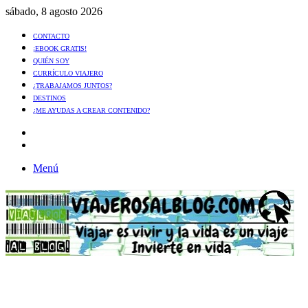
sábado, 8 agosto 2026
CONTACTO
¡EBOOK GRATIS!
QUIÉN SOY
CURRÍCULO VIAJERO
¿TRABAJAMOS JUNTOS?
DESTINOS
¿ME AYUDAS A CREAR CONTENIDO?
Artículo
al
Buscar
azar
Menú