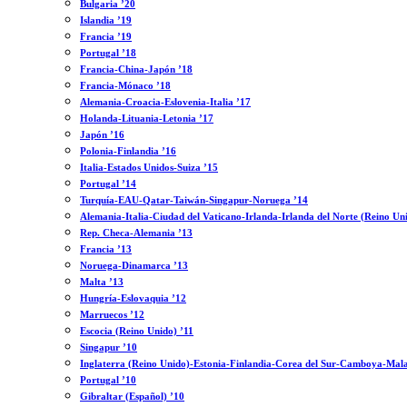
Bulgaria ’20
Islandia ’19
Francia ’19
Portugal ’18
Francia-China-Japón ’18
Francia-Mónaco ’18
Alemania-Croacia-Eslovenia-Italia ’17
Holanda-Lituania-Letonia ’17
Japón ’16
Polonia-Finlandia ’16
Italia-Estados Unidos-Suiza ’15
Portugal ’14
Turquía-EAU-Qatar-Taiwán-Singapur-Noruega ’14
Alemania-Italia-Ciudad del Vaticano-Irlanda-Irlanda del Norte (Reino Un
Rep. Checa-Alemania ’13
Francia ’13
Noruega-Dinamarca ’13
Malta ’13
Hungría-Eslovaquia ’12
Marruecos ’12
Escocia (Reino Unido) ’11
Singapur ’10
Inglaterra (Reino Unido)-Estonia-Finlandia-Corea del Sur-Camboya-Mala
Portugal ’10
Gibraltar (Español) ’10