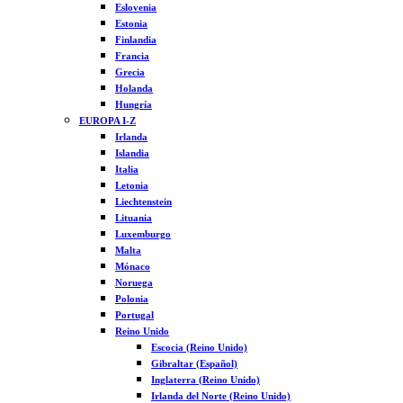
Eslovenia
Estonia
Finlandia
Francia
Grecia
Holanda
Hungría
EUROPA I-Z
Irlanda
Islandia
Italia
Letonia
Liechtenstein
Lituania
Luxemburgo
Malta
Mónaco
Noruega
Polonia
Portugal
Reino Unido
Escocia (Reino Unido)
Gibraltar (Español)
Inglaterra (Reino Unido)
Irlanda del Norte (Reino Unido)