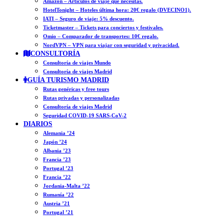
Amazon – Artículos de viaje que necesitas.
HotelTonight – Hoteles última hora: 20€ regalo (DVECINO1).
IATI – Seguro de viaje: 5% descuento.
Ticketmaster – Tickets para conciertos y festivales.
Omio – Comparador de transportes: 10€ regalo.
NordVPN – VPN para viajar con seguridad y privacidad.
CONSULTORÍA
Consultoría de viajes Mundo
Consultoría de viajes Madrid
GUÍA TURISMO MADRID
Rutas genéricas y free tours
Rutas privadas y personalizadas
Consultoría de viajes Madrid
Seguridad COVID-19 SARS-CoV-2
DIARIOS
Alemania ’24
Japón ’24
Albania ’23
Francia ’23
Portugal ’23
Francia ’22
Jordania-Malta ’22
Rumanía ’22
Austria ’21
Portugal ’21