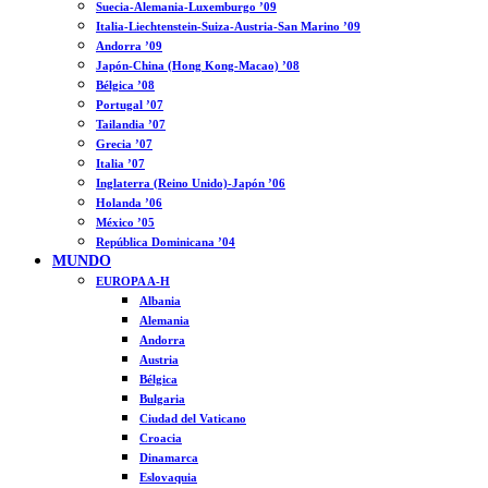
Suecia-Alemania-Luxemburgo ’09
Italia-Liechtenstein-Suiza-Austria-San Marino ’09
Andorra ’09
Japón-China (Hong Kong-Macao) ’08
Bélgica ’08
Portugal ’07
Tailandia ’07
Grecia ’07
Italia ’07
Inglaterra (Reino Unido)-Japón ’06
Holanda ’06
México ’05
República Dominicana ’04
MUNDO
EUROPA A-H
Albania
Alemania
Andorra
Austria
Bélgica
Bulgaria
Ciudad del Vaticano
Croacia
Dinamarca
Eslovaquia