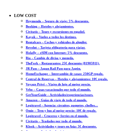
LOW COST
Heymondo – Seguro de viaje: 5% descuento.
Booking – Hoteles y alojamientos.
Civitatis – Tours y excursiones en español.
Kayak – Vuelos a todos los destinos.
Rentalcars – Coches y vehículos de alquiler.
Revolut – Tarjeta obligatoria para viajar.
Holafly – eSIM con Internet: 5% descuento.
Ria – Cambio de divisa y moneda.
TheFork – Restaurantes: 25€ descuento (81905911).
JR Pass – Japan Rail Pass para Japón.
HomeExchange – Intercambio de casas: 250GP regalo.
Central de Reservas – Hoteles y alojamientos: 10€ regalo.
Voyage Privé – Viajes de lujo al mejor precio.
Vrbo – Casas vacacionales por todo el mundo.
GetYourGuide – Actividades/experiencias/tours.
Amazon – Guías de viaje de todo el mundo.
Logitravel – Agencia: circuitos, paquetes, chollos…
Omio – Tren y bus al mejor precio: 10€ de regalo.
Logitravel – Cruceros y ferries en el mundo.
Civitatis – Traslados por todo el mundo.
Klook – Actividades y tours en Asia: 5€ descuento.