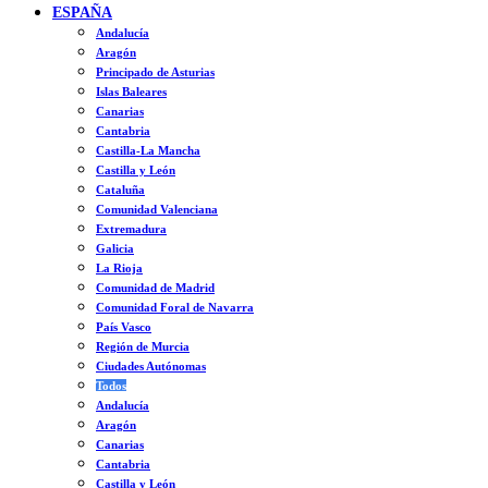
ESPAÑA
Andalucía
Aragón
Principado de Asturias
Islas Baleares
Canarias
Cantabria
Castilla-La Mancha
Castilla y León
Cataluña
Comunidad Valenciana
Extremadura
Galicia
La Rioja
Comunidad de Madrid
Comunidad Foral de Navarra
País Vasco
Región de Murcia
Ciudades Autónomas
Todos
Andalucía
Aragón
Canarias
Cantabria
Castilla y León