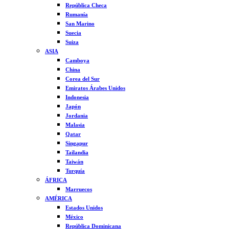
República Checa
Rumanía
San Marino
Suecia
Suiza
ASIA
Camboya
China
Corea del Sur
Emiratos Árabes Unidos
Indonesia
Japón
Jordania
Malasia
Qatar
Singapur
Tailandia
Taiwán
Turquía
ÁFRICA
Marruecos
AMÉRICA
Estados Unidos
México
República Dominicana