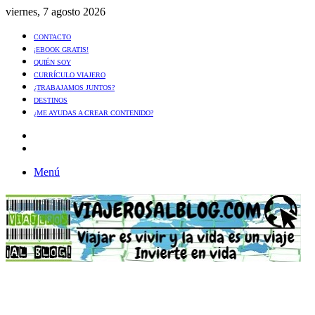
viernes, 7 agosto 2026
CONTACTO
¡EBOOK GRATIS!
QUIÉN SOY
CURRÍCULO VIAJERO
¿TRABAJAMOS JUNTOS?
DESTINOS
¿ME AYUDAS A CREAR CONTENIDO?
Artículo
al
Buscar
azar
Menú