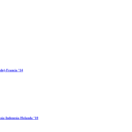
ido)-Francia ’14
sia-Indonesia-Holanda ’10