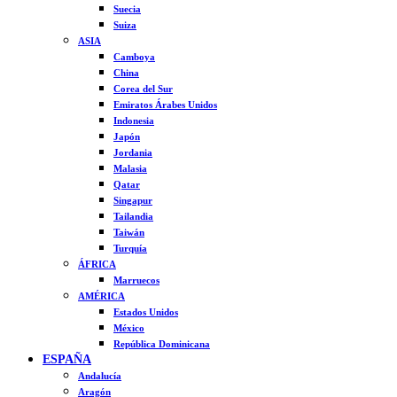
Suecia
Suiza
ASIA
Camboya
China
Corea del Sur
Emiratos Árabes Unidos
Indonesia
Japón
Jordania
Malasia
Qatar
Singapur
Tailandia
Taiwán
Turquía
ÁFRICA
Marruecos
AMÉRICA
Estados Unidos
México
República Dominicana
ESPAÑA
Andalucía
Aragón