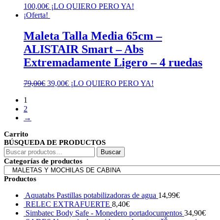
100,00
€
¡LO QUIERO PERO YA!
¡Oferta!
Maleta Talla Media 65cm –
ALISTAIR Smart – Abs
Extremadamente Ligero – 4 ruedas
El
El
79,00
€
39,00
€
¡LO QUIERO PERO YA!
precio
precio
1
original
actual
2
era:
es:
→
79,00€.
39,00€.
Carrito
BÚSQUEDA DE PRODUCTOS
Buscar
Buscar
por:
Categorías de productos
Productos
Aquatabs Pastillas potabilizadoras de agua
14,99
€
RELEC EXTRAFUERTE
8,40
€
Simbatec Body Safe - Monedero portadocumentos
34,90
€