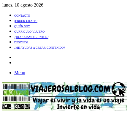
lunes, 10 agosto 2026
CONTACTO
¡EBOOK GRATIS!
QUIÉN SOY
CURRÍCULO VIAJERO
¿TRABAJAMOS JUNTOS?
DESTINOS
¿ME AYUDAS A CREAR CONTENIDO?
Artículo
al
Buscar
azar
Menú