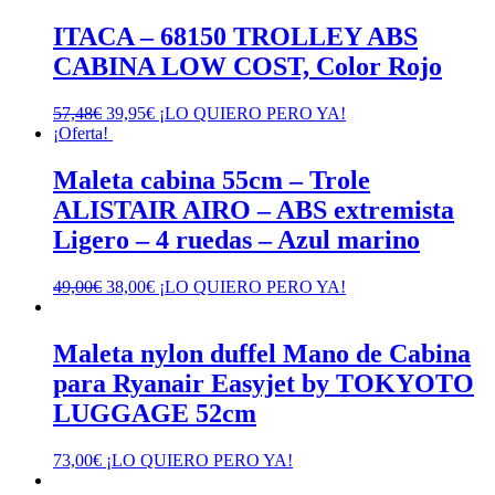
ITACA – 68150 TROLLEY ABS
CABINA LOW COST, Color Rojo
El
El
57,48
€
39,95
€
¡LO QUIERO PERO YA!
precio
precio
¡Oferta!
original
actual
era:
es:
Maleta cabina 55cm – Trole
57,48€.
39,95€.
ALISTAIR AIRO – ABS extremista
Ligero – 4 ruedas – Azul marino
El
El
49,00
€
38,00
€
¡LO QUIERO PERO YA!
precio
precio
original
actual
era:
es:
Maleta nylon duffel Mano de Cabina
49,00€.
38,00€.
para Ryanair Easyjet by TOKYOTO
LUGGAGE 52cm
73,00
€
¡LO QUIERO PERO YA!