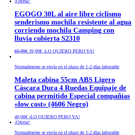
¡Oferta!
EGOGO 30L al aire libre ciclismo
senderismo mochila resistente al agua
corriendo mochila Camping con
lluvia cubierta S2310
El
El
65,99
€
39,99
€
¡LO QUIERO PERO YA!
precio
precio
original
actual
Normalmente se envía en el plazo de 1-2 días laborable
era:
es:
65,99€.
39,99€.
Maleta cabina 55cm ABS Ligero
Cáscara Dura 4 Ruedas Equipaje de
cabina permitido Especial compañías
«low cost» (4606 Negro)
49,00
€
¡LO QUIERO PERO YA!
¡Oferta!
Normalmente se envía en el plazo de 1-2 días laborable