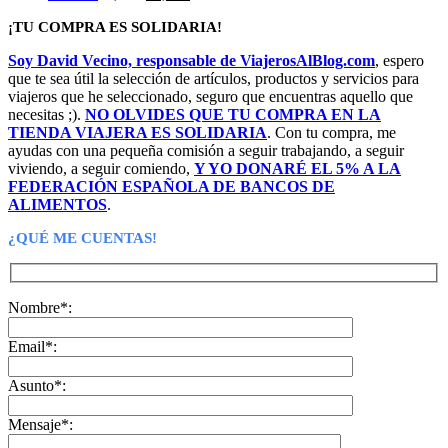
precio
precio
¡TU COMPRA ES SOLIDARIA!
original
actual
era:
es:
Soy David Vecino, responsable de ViajerosAlBlog.com
, espero
18,99€.
16,99€.
que te sea útil la selección de artículos, productos y servicios para
viajeros que he seleccionado, seguro que encuentras aquello que
necesitas ;).
NO OLVIDES QUE TU COMPRA EN LA
TIENDA VIAJERA ES SOLIDARIA
. Con tu compra, me
ayudas con una pequeña comisión a seguir trabajando, a seguir
viviendo, a seguir comiendo,
Y YO DONARÉ EL 5% A LA
FEDERACIÓN ESPAÑOLA DE BANCOS DE
ALIMENTOS
.
¿QUÉ ME CUENTAS!
Nombre*:
Email*:
Asunto*:
Mensaje*: