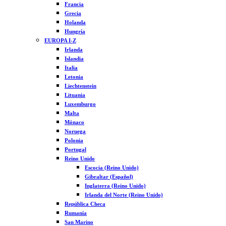
Francia
Grecia
Holanda
Hungría
EUROPA I-Z
Irlanda
Islandia
Italia
Letonia
Liechtenstein
Lituania
Luxemburgo
Malta
Mónaco
Noruega
Polonia
Portugal
Reino Unido
Escocia (Reino Unido)
Gibraltar (Español)
Inglaterra (Reino Unido)
Irlanda del Norte (Reino Unido)
República Checa
Rumanía
San Marino