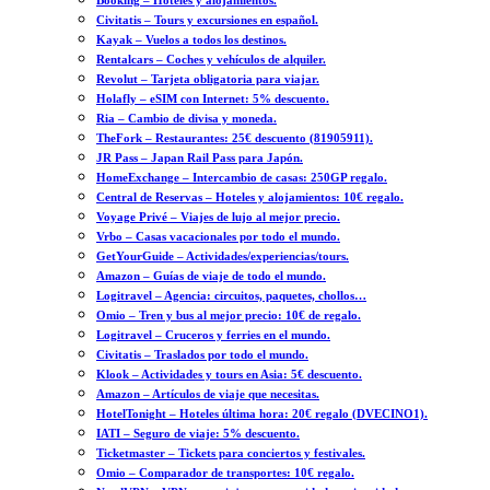
Booking – Hoteles y alojamientos.
Civitatis – Tours y excursiones en español.
Kayak – Vuelos a todos los destinos.
Rentalcars – Coches y vehículos de alquiler.
Revolut – Tarjeta obligatoria para viajar.
Holafly – eSIM con Internet: 5% descuento.
Ria – Cambio de divisa y moneda.
TheFork – Restaurantes: 25€ descuento (81905911).
JR Pass – Japan Rail Pass para Japón.
HomeExchange – Intercambio de casas: 250GP regalo.
Central de Reservas – Hoteles y alojamientos: 10€ regalo.
Voyage Privé – Viajes de lujo al mejor precio.
Vrbo – Casas vacacionales por todo el mundo.
GetYourGuide – Actividades/experiencias/tours.
Amazon – Guías de viaje de todo el mundo.
Logitravel – Agencia: circuitos, paquetes, chollos…
Omio – Tren y bus al mejor precio: 10€ de regalo.
Logitravel – Cruceros y ferries en el mundo.
Civitatis – Traslados por todo el mundo.
Klook – Actividades y tours en Asia: 5€ descuento.
Amazon – Artículos de viaje que necesitas.
HotelTonight – Hoteles última hora: 20€ regalo (DVECINO1).
IATI – Seguro de viaje: 5% descuento.
Ticketmaster – Tickets para conciertos y festivales.
Omio – Comparador de transportes: 10€ regalo.