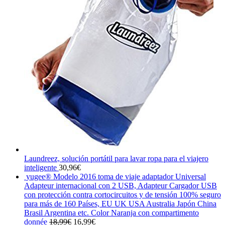
Laundreez, solución portátil para lavar ropa para el viajero
inteligente
30,96
€
yugee® Modelo 2016 toma de viaje adaptador Universal
Adapteur internacional con 2 USB, Adapteur Cargador USB
con protección contra cortocircuitos y de tensión 100% seguro
para más de 160 Países, EU UK USA Australia Japón China
Brasil Argentina etc. Color Naranja con compartimento
El
El
donnée
18,99
€
16,99
€