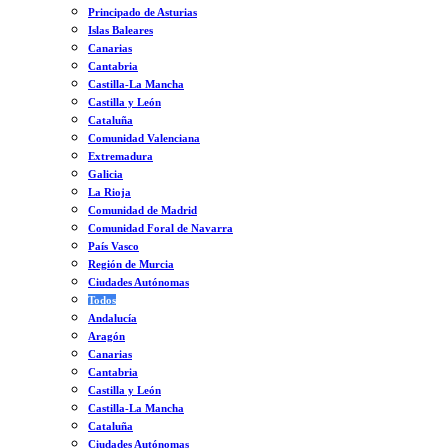
Principado de Asturias
Islas Baleares
Canarias
Cantabria
Castilla-La Mancha
Castilla y León
Cataluña
Comunidad Valenciana
Extremadura
Galicia
La Rioja
Comunidad de Madrid
Comunidad Foral de Navarra
País Vasco
Región de Murcia
Ciudades Autónomas
Todos
Andalucía
Aragón
Canarias
Cantabria
Castilla y León
Castilla-La Mancha
Cataluña
Ciudades Autónomas