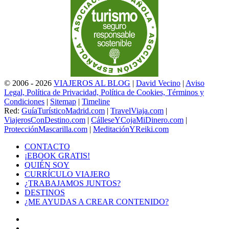
© 2006 - 2026
VIAJEROS AL BLOG
|
David Vecino
|
Aviso
Legal, Política de Privacidad, Política de Cookies, Términos y
Condiciones
|
Sitemap
|
Timeline
Red:
GuíaTurísticoMadrid.com
|
TravelViaja.com
|
ViajerosConDestino.com
|
CálleseYCojaMiDinero.com
|
ProtecciónMascarilla.com
|
MeditaciónYReiki.com
CONTACTO
¡EBOOK GRATIS!
QUIÉN SOY
CURRÍCULO VIAJERO
¿TRABAJAMOS JUNTOS?
DESTINOS
¿ME AYUDAS A CREAR CONTENIDO?
Facebook
X