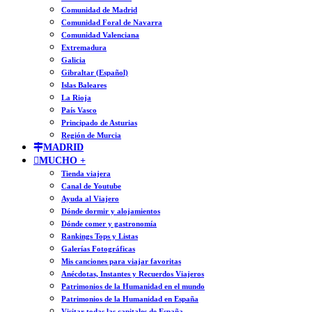
Comunidad de Madrid
Comunidad Foral de Navarra
Comunidad Valenciana
Extremadura
Galicia
Gibraltar (Español)
Islas Baleares
La Rioja
País Vasco
Principado de Asturias
Región de Murcia
MADRID
MUCHO +
Tienda viajera
Canal de Youtube
Ayuda al Viajero
Dónde dormir y alojamientos
Dónde comer y gastronomía
Rankings Tops y Listas
Galerías Fotográficas
Mis canciones para viajar favoritas
Anécdotas, Instantes y Recuerdos Viajeros
Patrimonios de la Humanidad en el mundo
Patrimonios de la Humanidad en España
Visitar todas las capitales de España