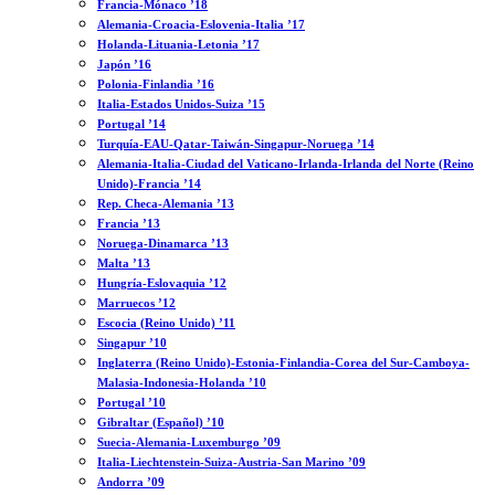
Francia-Mónaco ’18
Alemania-Croacia-Eslovenia-Italia ’17
Holanda-Lituania-Letonia ’17
Japón ’16
Polonia-Finlandia ’16
Italia-Estados Unidos-Suiza ’15
Portugal ’14
Turquía-EAU-Qatar-Taiwán-Singapur-Noruega ’14
Alemania-Italia-Ciudad del Vaticano-Irlanda-Irlanda del Norte (Reino
Unido)-Francia ’14
Rep. Checa-Alemania ’13
Francia ’13
Noruega-Dinamarca ’13
Malta ’13
Hungría-Eslovaquia ’12
Marruecos ’12
Escocia (Reino Unido) ’11
Singapur ’10
Inglaterra (Reino Unido)-Estonia-Finlandia-Corea del Sur-Camboya-
Malasia-Indonesia-Holanda ’10
Portugal ’10
Gibraltar (Español) ’10
Suecia-Alemania-Luxemburgo ’09
Italia-Liechtenstein-Suiza-Austria-San Marino ’09
Andorra ’09