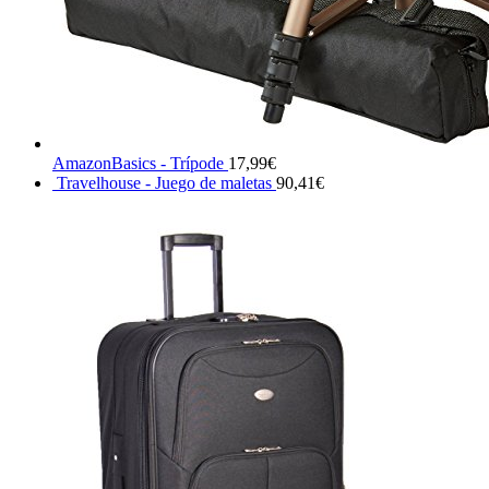
AmazonBasics - Trípode
17,99
€
Travelhouse - Juego de maletas
90,41
€