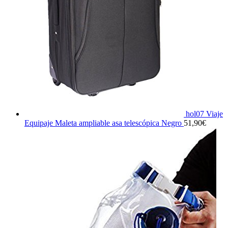
hol07 Viaje
Equipaje Maleta ampliable asa telescópica Negro
51,90
€