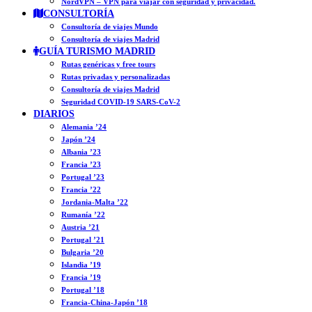
NordVPN – VPN para viajar con seguridad y privacidad.
CONSULTORÍA
Consultoría de viajes Mundo
Consultoría de viajes Madrid
GUÍA TURISMO MADRID
Rutas genéricas y free tours
Rutas privadas y personalizadas
Consultoría de viajes Madrid
Seguridad COVID-19 SARS-CoV-2
DIARIOS
Alemania ’24
Japón ’24
Albania ’23
Francia ’23
Portugal ’23
Francia ’22
Jordania-Malta ’22
Rumanía ’22
Austria ’21
Portugal ’21
Bulgaria ’20
Islandia ’19
Francia ’19
Portugal ’18
Francia-China-Japón ’18