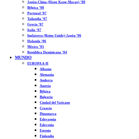
Japón-China (Hong Kong-Macao) ’08
Bélgica ’08
Portugal ’07
Tailandia ’07
Grecia ’07
Italia ’07
Inglaterra (Reino Unido)-Japón ’06
Holanda ’06
México ’05
República Dominicana ’04
MUNDO
EUROPA A-H
Albania
Alemania
Andorra
Austria
Bélgica
Bulgaria
Ciudad del Vaticano
Croacia
Dinamarca
Eslovaquia
Eslovenia
Estonia
Finlandia