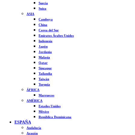
Suecia
Suiza
ASIA
Camboya
China
Corea del Sur
Emiratos Árabes Unidos
Indonesia
Japón
Jordania
Malasia
Qatar
Singapur
Tailandia
Taiwán
Turquía
ÁFRICA
Marruecos
AMÉRICA
Estados Unidos
México
República Dominicana
ESPAÑA
Andalucía
Aragón