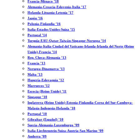
Francia-Mónaco ’18
Alemania-Croacia-Eslovenia-Italia ’17
Holanda-Lituania-Letonia ’17
Japón ’16
Polonia-Finlandia ’16
Italia-Estados Unidos-Suiza ’15
Portugal ’14
Turquía-EAU-Qatar-Taiwán-Singapur-Noruega ’14
Alemania-Italia-Ciudad del Vaticano-Irlanda-Irlanda del Norte (Reino
Unido)-Francia ’14
Rep. Checa-Alemania ’13
Francia ’13
Noruega-Dinamarca ’13
Malta ’13
Hungría-Eslovaquia ’12
Marruecos ’12
Escocia (Reino Unido) ’11
Singapur ’10
Inglaterra (Reino Unido)-Estonia-Finlandia-Corea del Sur-Camboya-
Malasia-Indonesia-Holanda ’10
Portugal ’10
Gibraltar (Español) ’10
Suecia-Alemania-Luxemburgo ’09
Italia-Liechtenstein-Suiza-Austria-San Marino ’09
Andorra ’09