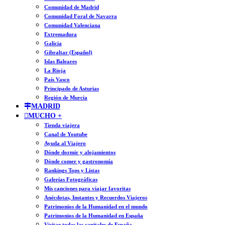
Comunidad de Madrid
Comunidad Foral de Navarra
Comunidad Valenciana
Extremadura
Galicia
Gibraltar (Español)
Islas Baleares
La Rioja
País Vasco
Principado de Asturias
Región de Murcia
MADRID
MUCHO +
Tienda viajera
Canal de Youtube
Ayuda al Viajero
Dónde dormir y alojamientos
Dónde comer y gastronomía
Rankings Tops y Listas
Galerías Fotográficas
Mis canciones para viajar favoritas
Anécdotas, Instantes y Recuerdos Viajeros
Patrimonios de la Humanidad en el mundo
Patrimonios de la Humanidad en España
Visitar todas las capitales de España