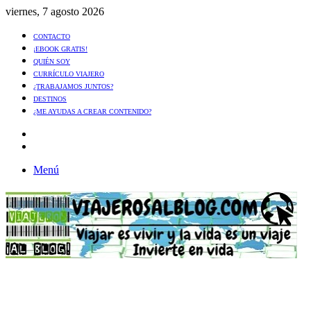
viernes, 7 agosto 2026
CONTACTO
¡EBOOK GRATIS!
QUIÉN SOY
CURRÍCULO VIAJERO
¿TRABAJAMOS JUNTOS?
DESTINOS
¿ME AYUDAS A CREAR CONTENIDO?
Artículo
al
Buscar
azar
Menú