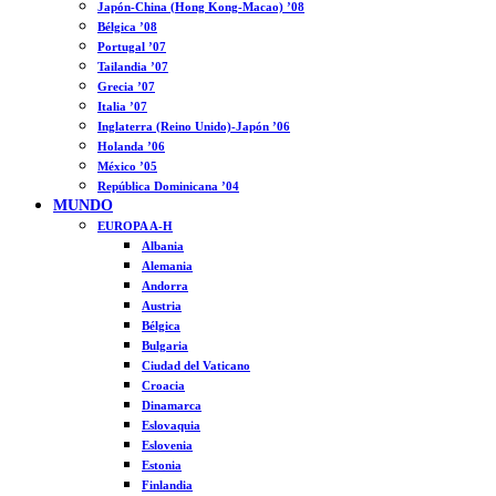
Japón-China (Hong Kong-Macao) ’08
Bélgica ’08
Portugal ’07
Tailandia ’07
Grecia ’07
Italia ’07
Inglaterra (Reino Unido)-Japón ’06
Holanda ’06
México ’05
República Dominicana ’04
MUNDO
EUROPA A-H
Albania
Alemania
Andorra
Austria
Bélgica
Bulgaria
Ciudad del Vaticano
Croacia
Dinamarca
Eslovaquia
Eslovenia
Estonia
Finlandia