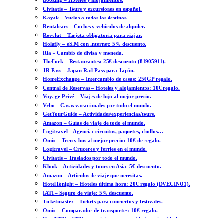
Booking – Hoteles y alojamientos.
Civitatis – Tours y excursiones en español.
Kayak – Vuelos a todos los destinos.
Rentalcars – Coches y vehículos de alquiler.
Revolut – Tarjeta obligatoria para viajar.
Holafly – eSIM con Internet: 5% descuento.
Ria – Cambio de divisa y moneda.
TheFork – Restaurantes: 25€ descuento (81905911).
JR Pass – Japan Rail Pass para Japón.
HomeExchange – Intercambio de casas: 250GP regalo.
Central de Reservas – Hoteles y alojamientos: 10€ regalo.
Voyage Privé – Viajes de lujo al mejor precio.
Vrbo – Casas vacacionales por todo el mundo.
GetYourGuide – Actividades/experiencias/tours.
Amazon – Guías de viaje de todo el mundo.
Logitravel – Agencia: circuitos, paquetes, chollos…
Omio – Tren y bus al mejor precio: 10€ de regalo.
Logitravel – Cruceros y ferries en el mundo.
Civitatis – Traslados por todo el mundo.
Klook – Actividades y tours en Asia: 5€ descuento.
Amazon – Artículos de viaje que necesitas.
HotelTonight – Hoteles última hora: 20€ regalo (DVECINO1).
IATI – Seguro de viaje: 5% descuento.
Ticketmaster – Tickets para conciertos y festivales.
Omio – Comparador de transportes: 10€ regalo.