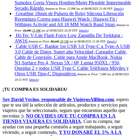
Sumolux Gorra Visera Hombre/Mujer Plegable Impermeable
Secado Rápido
Amazon.es Price:
12,99
€
(as of 08/08/2025 21:00 PST-
Details
)
Greatfine 18mm de Pulsera de Reloj Silicona Liberación
Reemplazo Correa para Huawei Watch / Huawei Fit /
Withings Activité and All 18 MM Watch Band Strap
Amazon.es
El
El
Price:
18,99
€
15,99
€
(as of 09/08/2025 20:30 PST-
Details
)
precio
precio
Hi-Tec V-Lite Flash Force Low Zapatilla De Trekking -
original
actual
era:
es:
El
El
AW16
Amazon.es Price:
89,24
€
29,74
€
(as of 08/08/2025 21:00 PST-
Details
)
18,99€.
15,99€.
precio
precio
Cable USB C, Rankie 1m USB 3.0 Type-C a Type-A USB
original
actual
era:
es:
3.0 Cable de Datos, Super alta Velocidad, Cargador Cable,
89,24€.
29,74€.
Cable de Conexión, Cable para Apple MacBook, Nokia
N1,Surface Pro 4, Nexus 5X / 6P, Lumia 950XL / 950,
Oneplus 2 y todos USB Type C Cable Teléfonos Móviles y
Otros USB Tipo-C Dispositivos
Amazon.es Price:
7,00
€
(as of 08/08/2025
20:15 PST-
Details
)
¡TU COMPRA ES SOLIDARIA!
Soy David Vecino, responsable de ViajerosAlBlog.com
, espero
que te sea útil la selección de artículos, productos y servicios para
viajeros que he seleccionado, seguro que encuentras aquello que
necesitas ;).
NO OLVIDES QUE TU COMPRA EN LA
TIENDA VIAJERA ES SOLIDARIA
. Con tu compra, me
ayudas con una pequeña comisión a seguir trabajando, a seguir
viviendo, a seguir comiendo,
Y YO DONARÉ EL 5% A LA