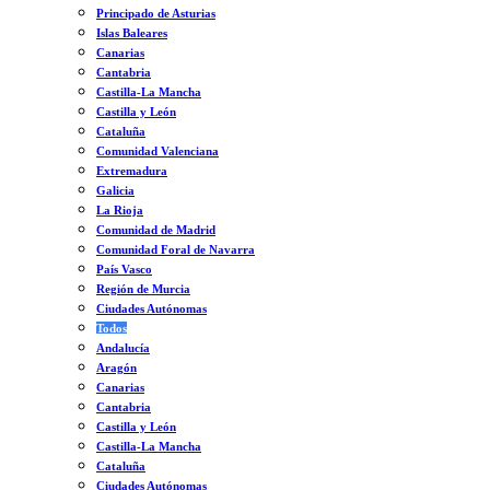
Principado de Asturias
Islas Baleares
Canarias
Cantabria
Castilla-La Mancha
Castilla y León
Cataluña
Comunidad Valenciana
Extremadura
Galicia
La Rioja
Comunidad de Madrid
Comunidad Foral de Navarra
País Vasco
Región de Murcia
Ciudades Autónomas
Todos
Andalucía
Aragón
Canarias
Cantabria
Castilla y León
Castilla-La Mancha
Cataluña
Ciudades Autónomas