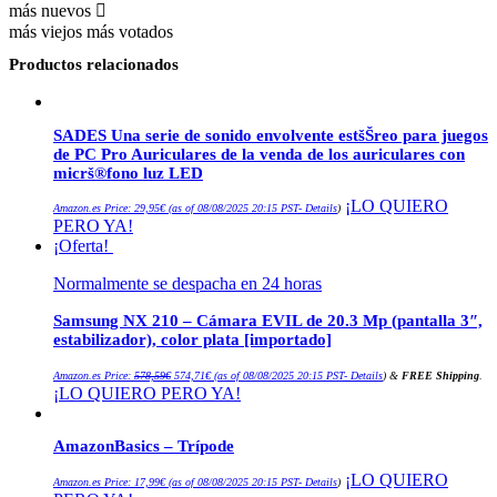
más nuevos
más viejos
más votados
Productos relacionados
SADES Una serie de sonido envolvente estšŠreo para juegos
de PC Pro Auriculares de la venda de los auriculares con
micrš®fono luz LED
¡LO QUIERO
Amazon.es Price:
29,95
€
(as of 08/08/2025 20:15 PST-
Details
)
PERO YA!
¡Oferta!
Normalmente se despacha en 24 horas
Samsung NX 210 – Cámara EVIL de 20.3 Mp (pantalla 3″,
estabilizador), color plata [importado]
El
El
Amazon.es Price:
578,59
€
574,71
€
(as of 08/08/2025 20:15 PST-
Details
)
&
FREE Shipping
.
precio
precio
¡LO QUIERO PERO YA!
original
actual
era:
es:
578,59€.
574,71€.
AmazonBasics – Trípode
¡LO QUIERO
Amazon.es Price:
17,99
€
(as of 08/08/2025 20:15 PST-
Details
)