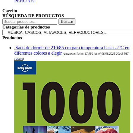
PERO YA!
Carrito
BÚSQUEDA DE PRODUCTOS
Buscar
Buscar
por:
Categorías de productos
Productos
Saco de dormir de 210/85 cm para temperatura hasta -2°C en
diferentes colores a elegir
Amazon.es Price:
17,95
€
(as of 08/08/2025 20:45 PST-
Details
)