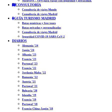
NordVPN – VPN para viajar con seguridad y privacidad.
CONSULTORÍA
Consultoría de viajes Mundo
Consultoría de viajes Madrid
GUÍA TURISMO MADRID
Rutas genéricas y free tours
Rutas privadas y personalizadas
Consultoría de viajes Madrid
Seguridad COVID-19 SARS-CoV-2
DIARIOS
Alemania ’24
Japón ’24
Albania ’23
Francia ’23
Portugal ’23
Francia ’22
Jordania-Malta ’22
Rumanía ’22
Austria ’21
Portugal ’21
Bulgaria ’20
Islandia ’19
Francia ’19
Portugal ’18
Francia-China-Japón ’18