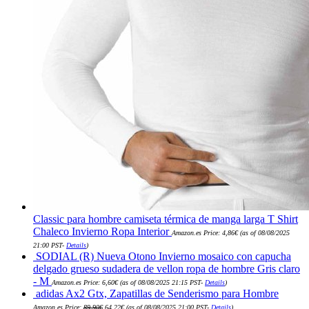
Classic para hombre camiseta térmica de manga larga T Shirt
Chaleco Invierno Ropa Interior
Amazon.es Price:
4,86
€
(as of 08/08/2025
21:00 PST-
Details
)
SODIAL (R) Nueva Otono Invierno mosaico con capucha
delgado grueso sudadera de vellon ropa de hombre Gris claro
- M
Amazon.es Price:
6,60
€
(as of 08/08/2025 21:15 PST-
Details
)
adidas Ax2 Gtx, Zapatillas de Senderismo para Hombre
El
El
Amazon.es Price:
89,90
€
64,22
€
(as of 08/08/2025 21:00 PST-
Details
)