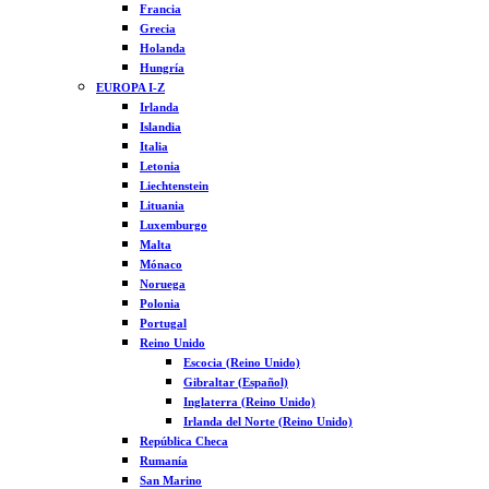
Francia
Grecia
Holanda
Hungría
EUROPA I-Z
Irlanda
Islandia
Italia
Letonia
Liechtenstein
Lituania
Luxemburgo
Malta
Mónaco
Noruega
Polonia
Portugal
Reino Unido
Escocia (Reino Unido)
Gibraltar (Español)
Inglaterra (Reino Unido)
Irlanda del Norte (Reino Unido)
República Checa
Rumanía
San Marino