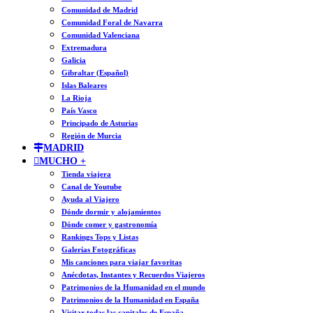
Comunidad de Madrid
Comunidad Foral de Navarra
Comunidad Valenciana
Extremadura
Galicia
Gibraltar (Español)
Islas Baleares
La Rioja
País Vasco
Principado de Asturias
Región de Murcia
MADRID
MUCHO +
Tienda viajera
Canal de Youtube
Ayuda al Viajero
Dónde dormir y alojamientos
Dónde comer y gastronomía
Rankings Tops y Listas
Galerías Fotográficas
Mis canciones para viajar favoritas
Anécdotas, Instantes y Recuerdos Viajeros
Patrimonios de la Humanidad en el mundo
Patrimonios de la Humanidad en España
Visitar todas las capitales de España