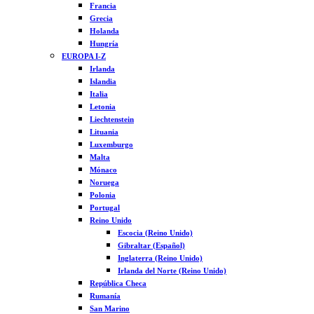
Francia
Grecia
Holanda
Hungría
EUROPA I-Z
Irlanda
Islandia
Italia
Letonia
Liechtenstein
Lituania
Luxemburgo
Malta
Mónaco
Noruega
Polonia
Portugal
Reino Unido
Escocia (Reino Unido)
Gibraltar (Español)
Inglaterra (Reino Unido)
Irlanda del Norte (Reino Unido)
República Checa
Rumanía
San Marino