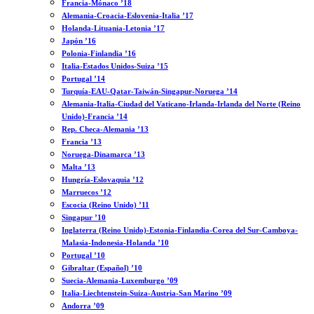
Francia-Mónaco ’18
Alemania-Croacia-Eslovenia-Italia ’17
Holanda-Lituania-Letonia ’17
Japón ’16
Polonia-Finlandia ’16
Italia-Estados Unidos-Suiza ’15
Portugal ’14
Turquía-EAU-Qatar-Taiwán-Singapur-Noruega ’14
Alemania-Italia-Ciudad del Vaticano-Irlanda-Irlanda del Norte (Reino
Unido)-Francia ’14
Rep. Checa-Alemania ’13
Francia ’13
Noruega-Dinamarca ’13
Malta ’13
Hungría-Eslovaquia ’12
Marruecos ’12
Escocia (Reino Unido) ’11
Singapur ’10
Inglaterra (Reino Unido)-Estonia-Finlandia-Corea del Sur-Camboya-
Malasia-Indonesia-Holanda ’10
Portugal ’10
Gibraltar (Español) ’10
Suecia-Alemania-Luxemburgo ’09
Italia-Liechtenstein-Suiza-Austria-San Marino ’09
Andorra ’09