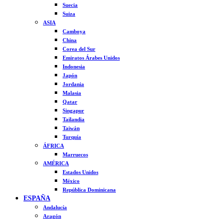
Suecia
Suiza
ASIA
Camboya
China
Corea del Sur
Emiratos Árabes Unidos
Indonesia
Japón
Jordania
Malasia
Qatar
Singapur
Tailandia
Taiwán
Turquía
ÁFRICA
Marruecos
AMÉRICA
Estados Unidos
México
República Dominicana
ESPAÑA
Andalucía
Aragón