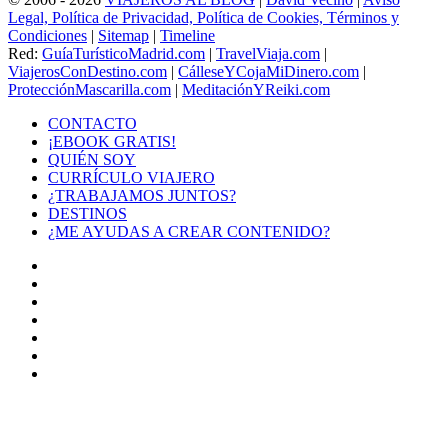
Legal, Política de Privacidad, Política de Cookies, Términos y
Condiciones
|
Sitemap
|
Timeline
Red:
GuíaTurísticoMadrid.com
|
TravelViaja.com
|
ViajerosConDestino.com
|
CálleseYCojaMiDinero.com
|
ProtecciónMascarilla.com
|
MeditaciónYReiki.com
CONTACTO
¡EBOOK GRATIS!
QUIÉN SOY
CURRÍCULO VIAJERO
¿TRABAJAMOS JUNTOS?
DESTINOS
¿ME AYUDAS A CREAR CONTENIDO?
Facebook
X
LinkedIn
YouTube
Instagram
TikTok
Buy
Me
Botón
a
volver
Coffee
arriba