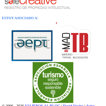
ESTOY ASOCIADO A:
© 2006 - 2026
VIAJEROS AL BLOG
|
David Vecino
|
Aviso