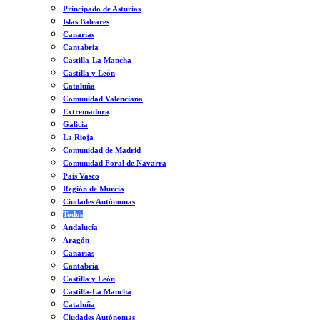
Principado de Asturias
Islas Baleares
Canarias
Cantabria
Castilla-La Mancha
Castilla y León
Cataluña
Comunidad Valenciana
Extremadura
Galicia
La Rioja
Comunidad de Madrid
Comunidad Foral de Navarra
País Vasco
Región de Murcia
Ciudades Autónomas
Todos
Andalucía
Aragón
Canarias
Cantabria
Castilla y León
Castilla-La Mancha
Cataluña
Ciudades Autónomas