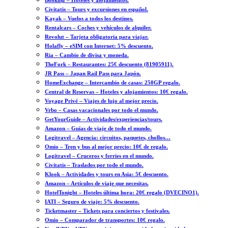
Booking – Hoteles y alojamientos.
Civitatis – Tours y excursiones en español.
Kayak – Vuelos a todos los destinos.
Rentalcars – Coches y vehículos de alquiler.
Revolut – Tarjeta obligatoria para viajar.
Holafly – eSIM con Internet: 5% descuento.
Ria – Cambio de divisa y moneda.
TheFork – Restaurantes: 25€ descuento (81905911).
JR Pass – Japan Rail Pass para Japón.
HomeExchange – Intercambio de casas: 250GP regalo.
Central de Reservas – Hoteles y alojamientos: 10€ regalo.
Voyage Privé – Viajes de lujo al mejor precio.
Vrbo – Casas vacacionales por todo el mundo.
GetYourGuide – Actividades/experiencias/tours.
Amazon – Guías de viaje de todo el mundo.
Logitravel – Agencia: circuitos, paquetes, chollos…
Omio – Tren y bus al mejor precio: 10€ de regalo.
Logitravel – Cruceros y ferries en el mundo.
Civitatis – Traslados por todo el mundo.
Klook – Actividades y tours en Asia: 5€ descuento.
Amazon – Artículos de viaje que necesitas.
HotelTonight – Hoteles última hora: 20€ regalo (DVECINO1).
IATI – Seguro de viaje: 5% descuento.
Ticketmaster – Tickets para conciertos y festivales.
Omio – Comparador de transportes: 10€ regalo.