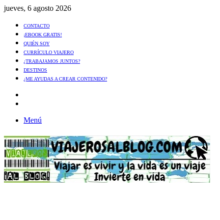
jueves, 6 agosto 2026
CONTACTO
¡EBOOK GRATIS!
QUIÉN SOY
CURRÍCULO VIAJERO
¿TRABAJAMOS JUNTOS?
DESTINOS
¿ME AYUDAS A CREAR CONTENIDO?
Artículo
al
Buscar
azar
Menú