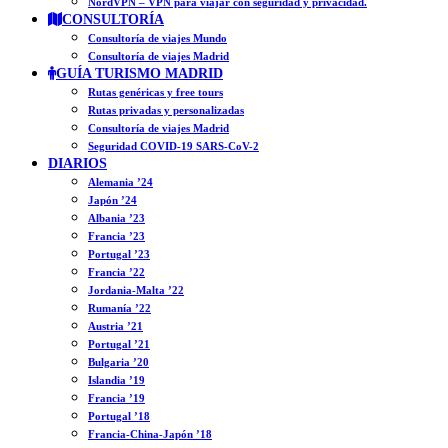
NordVPN – VPN para viajar con seguridad y privacidad.
CONSULTORÍA
Consultoría de viajes Mundo
Consultoría de viajes Madrid
GUÍA TURISMO MADRID
Rutas genéricas y free tours
Rutas privadas y personalizadas
Consultoría de viajes Madrid
Seguridad COVID-19 SARS-CoV-2
DIARIOS
Alemania ’24
Japón ’24
Albania ’23
Francia ’23
Portugal ’23
Francia ’22
Jordania-Malta ’22
Rumanía ’22
Austria ’21
Portugal ’21
Bulgaria ’20
Islandia ’19
Francia ’19
Portugal ’18
Francia-China-Japón ’18