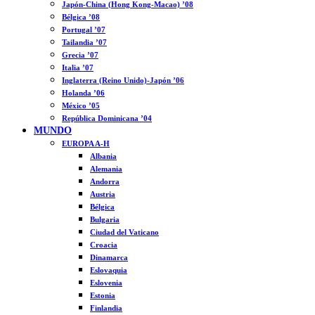
Japón-China (Hong Kong-Macao) ’08
Bélgica ’08
Portugal ’07
Tailandia ’07
Grecia ’07
Italia ’07
Inglaterra (Reino Unido)-Japón ’06
Holanda ’06
México ’05
República Dominicana ’04
MUNDO
EUROPA A-H
Albania
Alemania
Andorra
Austria
Bélgica
Bulgaria
Ciudad del Vaticano
Croacia
Dinamarca
Eslovaquia
Eslovenia
Estonia
Finlandia