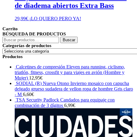
de diadema abiertos Extra Bass
29,99
€
¡LO QUIERO PERO YA!
Carrito
BÚSQUEDA DE PRODUCTOS
Buscar
Buscar
por:
Categorías de productos
Productos
Calcetines de compresión Eleven para running, ciclismo,
triatlón, fitness, crossfit y para viajes en avión (Hombre y
Mujer)
12,95
€
SODIAL (R) Nueva Otono Invierno mosaico con capucha
delgado grueso sudadera de vellon ropa de hombre Gris claro
- M
6,60
€
TSA Security Padlock Candados para equipaje con
combinación de 3 dígitos
6,99
€