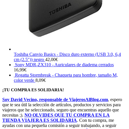
Toshiba Canvio Basics - Disco duro externo (USB 3.0, 6,4
cm (2.5")) negro
42,00
€
Sony MDR-ZX310 - Auriculares de diadema cerrados
16,99
€
Regatta Stormbreak - Chaqueta para hombre, tamaño M,
color verde
8,09
€
¡TU COMPRA ES SOLIDARIA!
Soy David Vecino, responsable de ViajerosAlBlog.com
, espero
que te sea útil la selección de artículos, productos y servicios para
viajeros que he seleccionado, seguro que encuentras aquello que
necesitas ;).
NO OLVIDES QUE TU COMPRA EN LA
TIENDA VIAJERA ES SOLIDARIA
. Con tu compra, me
ayudas con una pequeña comisión a seguir trabajando, a seguir