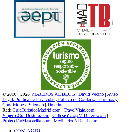
© 2006 - 2026
VIAJEROS AL BLOG
|
David Vecino
|
Aviso
Legal, Política de Privacidad, Política de Cookies, Términos y
Condiciones
|
Sitemap
|
Timeline
Red:
GuíaTurísticoMadrid.com
|
TravelViaja.com
|
ViajerosConDestino.com
|
CálleseYCojaMiDinero.com
|
ProtecciónMascarilla.com
|
MeditaciónYReiki.com
CONTACTO