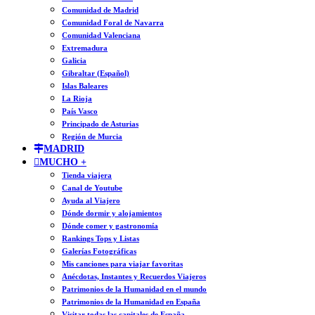
Comunidad de Madrid
Comunidad Foral de Navarra
Comunidad Valenciana
Extremadura
Galicia
Gibraltar (Español)
Islas Baleares
La Rioja
País Vasco
Principado de Asturias
Región de Murcia
MADRID
MUCHO +
Tienda viajera
Canal de Youtube
Ayuda al Viajero
Dónde dormir y alojamientos
Dónde comer y gastronomía
Rankings Tops y Listas
Galerías Fotográficas
Mis canciones para viajar favoritas
Anécdotas, Instantes y Recuerdos Viajeros
Patrimonios de la Humanidad en el mundo
Patrimonios de la Humanidad en España
Visitar todas las capitales de España