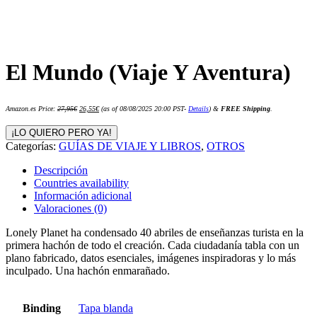
El Mundo (Viaje Y Aventura)
El
El
Amazon.es Price:
27,95
€
26,55
€
(as of 08/08/2025 20:00 PST-
Details
)
&
FREE Shipping
.
precio
precio
original
actual
era:
es:
¡LO QUIERO PERO YA!
27,95€.
26,55€.
Categorías:
GUÍAS DE VIAJE Y LIBROS
,
OTROS
Descripción
Countries availability
Información adicional
Valoraciones (0)
Lonely Planet ha condensado 40 abriles de enseñanzas turista en la
primera hachón de todo el creación. Cada ciudadanía tabla con un
plano fabricado, datos esenciales, imágenes inspiradoras y lo más
inculpado. Una hachón enmarañado.
Binding
Tapa blanda