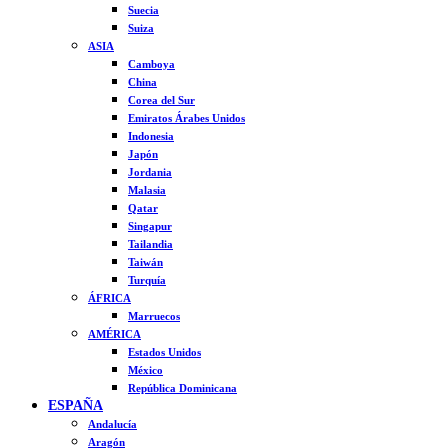
Suecia
Suiza
ASIA
Camboya
China
Corea del Sur
Emiratos Árabes Unidos
Indonesia
Japón
Jordania
Malasia
Qatar
Singapur
Tailandia
Taiwán
Turquía
ÁFRICA
Marruecos
AMÉRICA
Estados Unidos
México
República Dominicana
ESPAÑA
Andalucía
Aragón