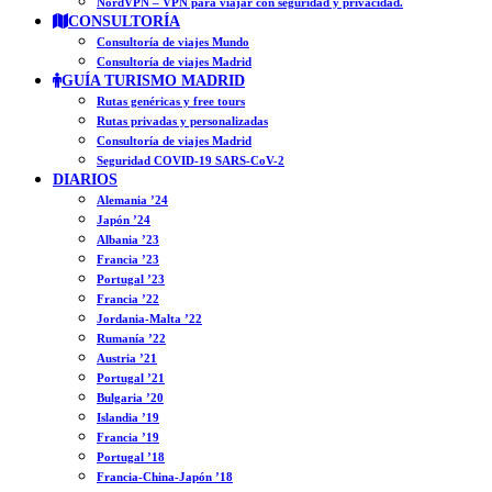
NordVPN – VPN para viajar con seguridad y privacidad.
CONSULTORÍA
Consultoría de viajes Mundo
Consultoría de viajes Madrid
GUÍA TURISMO MADRID
Rutas genéricas y free tours
Rutas privadas y personalizadas
Consultoría de viajes Madrid
Seguridad COVID-19 SARS-CoV-2
DIARIOS
Alemania ’24
Japón ’24
Albania ’23
Francia ’23
Portugal ’23
Francia ’22
Jordania-Malta ’22
Rumanía ’22
Austria ’21
Portugal ’21
Bulgaria ’20
Islandia ’19
Francia ’19
Portugal ’18
Francia-China-Japón ’18