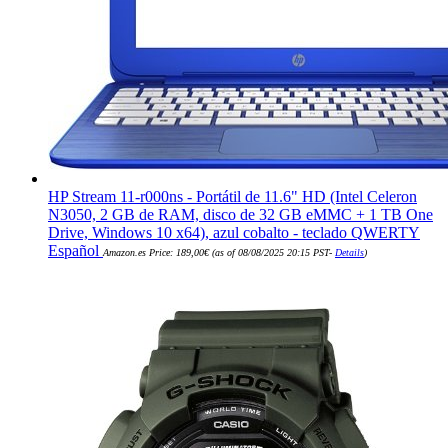
HP Stream 11-r000ns - Portátil de 11.6" HD (Intel Celeron
N3050, 2 GB de RAM, disco de 32 GB eMMC + 1 TB One
Drive, Windows 10 x64), azul cobalto - teclado QWERTY
Español
Amazon.es Price:
189,00
€
(as of 08/08/2025 20:15 PST-
Details
)