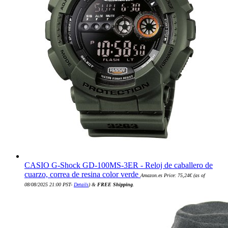
CASIO G-Shock GD-100MS-3ER - Reloj de caballero de
cuarzo, correa de resina color verde
Amazon.es Price:
75,24
€
(as of
08/08/2025 21:00 PST-
Details
)
&
FREE Shipping
.