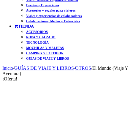
Eventos y Exposiciones
Accesorios y regalos para viajeros
Viajes y experiencias de colaboradores
Colaboraciones, Medios y Entrevistas
TIENDA
ACCESORIOS
ROPA Y CALZADO
TECNOLOGÍA
MOCHILAS Y MALETAS
CAMPING Y EXTERIOR
GUÍAS DE VIAJE Y LIBROS
Inicio
/
GUÍAS DE VIAJE Y LIBROS
/
OTROS
/
El Mundo (Viaje Y
Aventura)
¡Oferta!