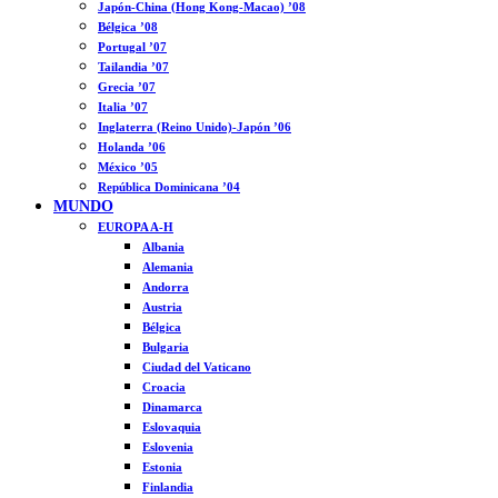
Japón-China (Hong Kong-Macao) ’08
Bélgica ’08
Portugal ’07
Tailandia ’07
Grecia ’07
Italia ’07
Inglaterra (Reino Unido)-Japón ’06
Holanda ’06
México ’05
República Dominicana ’04
MUNDO
EUROPA A-H
Albania
Alemania
Andorra
Austria
Bélgica
Bulgaria
Ciudad del Vaticano
Croacia
Dinamarca
Eslovaquia
Eslovenia
Estonia
Finlandia