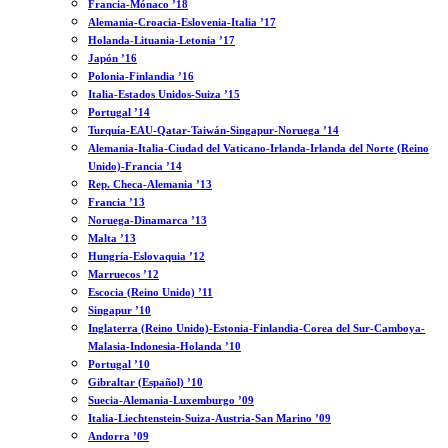
Francia-Mónaco ’18
Alemania-Croacia-Eslovenia-Italia ’17
Holanda-Lituania-Letonia ’17
Japón ’16
Polonia-Finlandia ’16
Italia-Estados Unidos-Suiza ’15
Portugal ’14
Turquía-EAU-Qatar-Taiwán-Singapur-Noruega ’14
Alemania-Italia-Ciudad del Vaticano-Irlanda-Irlanda del Norte (Reino
Unido)-Francia ’14
Rep. Checa-Alemania ’13
Francia ’13
Noruega-Dinamarca ’13
Malta ’13
Hungría-Eslovaquia ’12
Marruecos ’12
Escocia (Reino Unido) ’11
Singapur ’10
Inglaterra (Reino Unido)-Estonia-Finlandia-Corea del Sur-Camboya-
Malasia-Indonesia-Holanda ’10
Portugal ’10
Gibraltar (Español) ’10
Suecia-Alemania-Luxemburgo ’09
Italia-Liechtenstein-Suiza-Austria-San Marino ’09
Andorra ’09