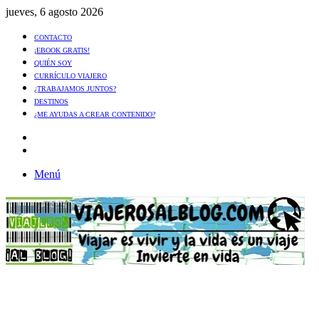
jueves, 6 agosto 2026
CONTACTO
¡EBOOK GRATIS!
QUIÉN SOY
CURRÍCULO VIAJERO
¿TRABAJAMOS JUNTOS?
DESTINOS
¿ME AYUDAS A CREAR CONTENIDO?
Artículo
al
Buscar
azar
Menú