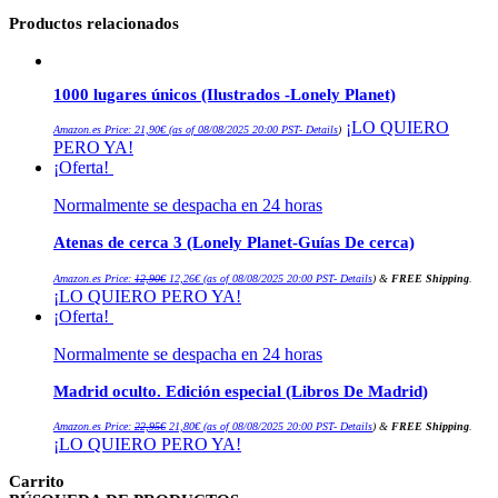
Productos relacionados
1000 lugares únicos (Ilustrados -Lonely Planet)
¡LO QUIERO
Amazon.es Price:
21,90
€
(as of 08/08/2025 20:00 PST-
Details
)
PERO YA!
¡Oferta!
Normalmente se despacha en 24 horas
Atenas de cerca 3 (Lonely Planet-Guías De cerca)
El
El
Amazon.es Price:
12,90
€
12,26
€
(as of 08/08/2025 20:00 PST-
Details
)
&
FREE Shipping
.
precio
precio
¡LO QUIERO PERO YA!
original
actual
era:
es:
¡Oferta!
12,90€.
12,26€.
Normalmente se despacha en 24 horas
Madrid oculto. Edición especial (Libros De Madrid)
El
El
Amazon.es Price:
22,95
€
21,80
€
(as of 08/08/2025 20:00 PST-
Details
)
&
FREE Shipping
.
precio
precio
¡LO QUIERO PERO YA!
original
actual
era:
es:
22,95€.
21,80€.
Carrito