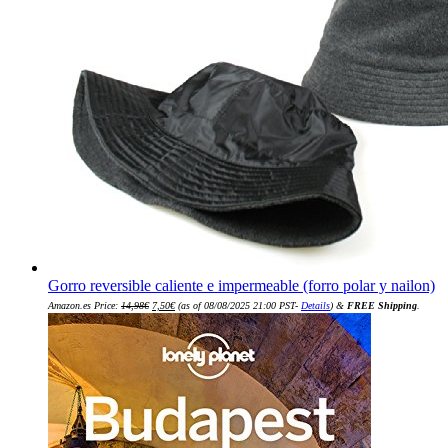
Gorro reversible caliente e impermeable (forro polar y nailon)
El
El
Amazon.es Price:
14,98
€
7,50
€
(as of 08/08/2025 21:00 PST-
Details
)
&
FREE Shipping
.
precio
precio
original
actual
era:
es:
14,98€.
7,50€.