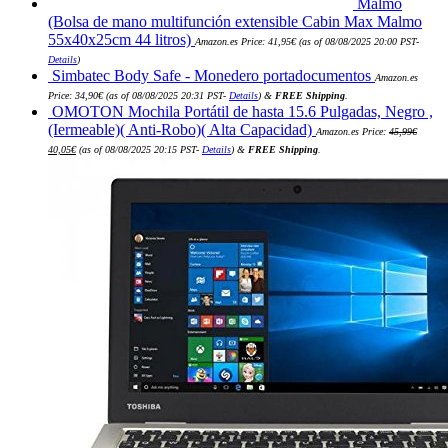
Malmo
(Bolsa de mano multifunción extensible Cabin Max Malmo
55x40x25cm 44 litros)
Amazon.es Price:
41,95
€
(as of 08/08/2025 20:00 PST-
Details
)
Simbatec Body Safe - Monedero portadocumentos
Amazon.es
Price:
34,90
€
(as of 08/08/2025 20:31 PST-
Details
)
&
FREE Shipping
.
OMOTON Mochila Portátil de hasta 15.6 Pulgadas, Negro ,
(Iermeable)( Anti-Robo)( Alta Capacidad)
Amazon.es Price:
45,99
€
El
El
40,05
€
(as of 08/08/2025 20:15 PST-
Details
)
&
FREE Shipping
.
precio
precio
original
actual
era:
es:
45,99€.
40,05€.