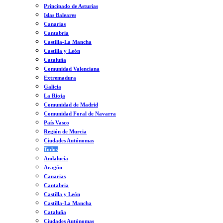
Principado de Asturias
Islas Baleares
Canarias
Cantabria
Castilla-La Mancha
Castilla y León
Cataluña
Comunidad Valenciana
Extremadura
Galicia
La Rioja
Comunidad de Madrid
Comunidad Foral de Navarra
País Vasco
Región de Murcia
Ciudades Autónomas
Todos
Andalucía
Aragón
Canarias
Cantabria
Castilla y León
Castilla-La Mancha
Cataluña
Ciudades Autónomas