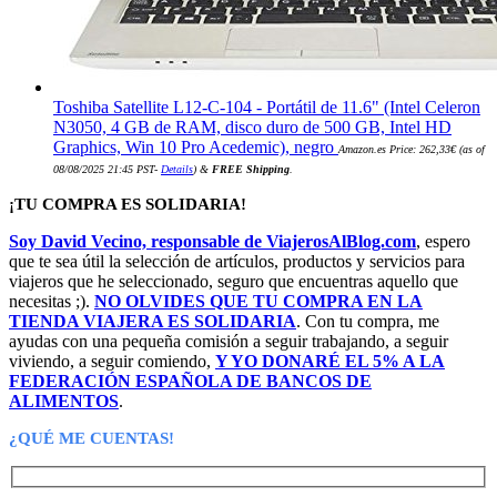
Toshiba Satellite L12-C-104 - Portátil de 11.6" (Intel Celeron
N3050, 4 GB de RAM, disco duro de 500 GB, Intel HD
Graphics, Win 10 Pro Acedemic), negro
Amazon.es Price:
262,33
€
(as of
08/08/2025 21:45 PST-
Details
)
&
FREE Shipping
.
¡TU COMPRA ES SOLIDARIA!
Soy David Vecino, responsable de ViajerosAlBlog.com
, espero
que te sea útil la selección de artículos, productos y servicios para
viajeros que he seleccionado, seguro que encuentras aquello que
necesitas ;).
NO OLVIDES QUE TU COMPRA EN LA
TIENDA VIAJERA ES SOLIDARIA
. Con tu compra, me
ayudas con una pequeña comisión a seguir trabajando, a seguir
viviendo, a seguir comiendo,
Y YO DONARÉ EL 5% A LA
FEDERACIÓN ESPAÑOLA DE BANCOS DE
ALIMENTOS
.
¿QUÉ ME CUENTAS!