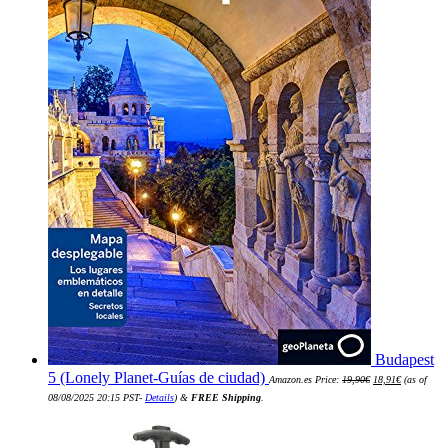
Budapest
El
El
5 (Lonely Planet-Guías de ciudad)
Amazon.es Price:
19,90
€
18,91
€
(as of
precio
precio
original
actual
08/08/2025 20:15 PST-
Details
)
&
FREE Shipping
.
era:
es:
19,90€.
18,91€.