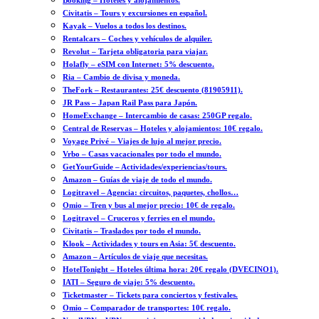
Booking – Hoteles y alojamientos.
Civitatis – Tours y excursiones en español.
Kayak – Vuelos a todos los destinos.
Rentalcars – Coches y vehículos de alquiler.
Revolut – Tarjeta obligatoria para viajar.
Holafly – eSIM con Internet: 5% descuento.
Ria – Cambio de divisa y moneda.
TheFork – Restaurantes: 25€ descuento (81905911).
JR Pass – Japan Rail Pass para Japón.
HomeExchange – Intercambio de casas: 250GP regalo.
Central de Reservas – Hoteles y alojamientos: 10€ regalo.
Voyage Privé – Viajes de lujo al mejor precio.
Vrbo – Casas vacacionales por todo el mundo.
GetYourGuide – Actividades/experiencias/tours.
Amazon – Guías de viaje de todo el mundo.
Logitravel – Agencia: circuitos, paquetes, chollos…
Omio – Tren y bus al mejor precio: 10€ de regalo.
Logitravel – Cruceros y ferries en el mundo.
Civitatis – Traslados por todo el mundo.
Klook – Actividades y tours en Asia: 5€ descuento.
Amazon – Artículos de viaje que necesitas.
HotelTonight – Hoteles última hora: 20€ regalo (DVECINO1).
IATI – Seguro de viaje: 5% descuento.
Ticketmaster – Tickets para conciertos y festivales.
Omio – Comparador de transportes: 10€ regalo.