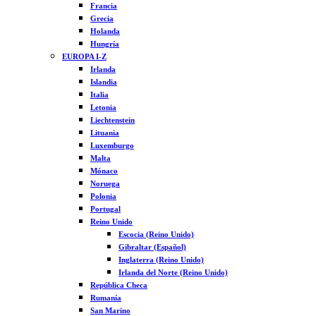
Francia
Grecia
Holanda
Hungría
EUROPA I-Z
Irlanda
Islandia
Italia
Letonia
Liechtenstein
Lituania
Luxemburgo
Malta
Mónaco
Noruega
Polonia
Portugal
Reino Unido
Escocia (Reino Unido)
Gibraltar (Español)
Inglaterra (Reino Unido)
Irlanda del Norte (Reino Unido)
República Checa
Rumanía
San Marino