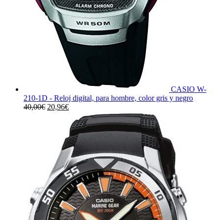
CASIO W-
210-1D - Reloj digital, para hombre, color gris y negro
El
El
40,00
€
20,96
€
precio
precio
original
actual
era:
es:
40,00€.
20,96€.