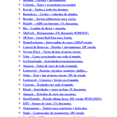
Booking – Hoteles y alojamientos.
Civitatis – Tours y excursiones en español.
Kayak – Vuelos a todos los destinos.
Rentalcars – Coches y vehículos de alquiler.
Revolut – Tarjeta obligatoria para viajar.
Holafly – eSIM con Internet: 5% descuento.
Ria – Cambio de divisa y moneda.
TheFork – Restaurantes: 25€ descuento (81905911).
JR Pass – Japan Rail Pass para Japón.
HomeExchange – Intercambio de casas: 250GP regalo.
Central de Reservas – Hoteles y alojamientos: 10€ regalo.
Voyage Privé – Viajes de lujo al mejor precio.
Vrbo – Casas vacacionales por todo el mundo.
GetYourGuide – Actividades/experiencias/tours.
Amazon – Guías de viaje de todo el mundo.
Logitravel – Agencia: circuitos, paquetes, chollos…
Omio – Tren y bus al mejor precio: 10€ de regalo.
Logitravel – Cruceros y ferries en el mundo.
Civitatis – Traslados por todo el mundo.
Klook – Actividades y tours en Asia: 5€ descuento.
Amazon – Artículos de viaje que necesitas.
HotelTonight – Hoteles última hora: 20€ regalo (DVECINO1).
IATI – Seguro de viaje: 5% descuento.
Ticketmaster – Tickets para conciertos y festivales.
Omio – Comparador de transportes: 10€ regalo.