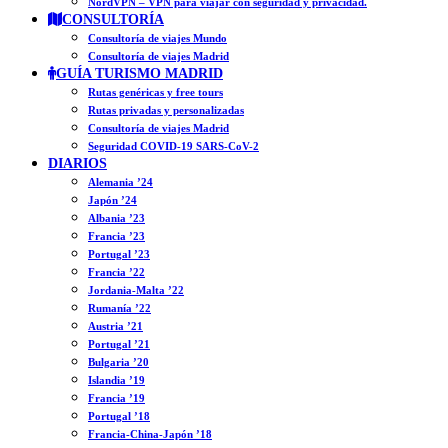
NordVPN – VPN para viajar con seguridad y privacidad.
CONSULTORÍA
Consultoría de viajes Mundo
Consultoría de viajes Madrid
GUÍA TURISMO MADRID
Rutas genéricas y free tours
Rutas privadas y personalizadas
Consultoría de viajes Madrid
Seguridad COVID-19 SARS-CoV-2
DIARIOS
Alemania ’24
Japón ’24
Albania ’23
Francia ’23
Portugal ’23
Francia ’22
Jordania-Malta ’22
Rumanía ’22
Austria ’21
Portugal ’21
Bulgaria ’20
Islandia ’19
Francia ’19
Portugal ’18
Francia-China-Japón ’18