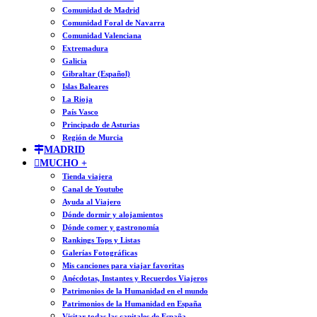
Comunidad de Madrid
Comunidad Foral de Navarra
Comunidad Valenciana
Extremadura
Galicia
Gibraltar (Español)
Islas Baleares
La Rioja
País Vasco
Principado de Asturias
Región de Murcia
MADRID
MUCHO +
Tienda viajera
Canal de Youtube
Ayuda al Viajero
Dónde dormir y alojamientos
Dónde comer y gastronomía
Rankings Tops y Listas
Galerías Fotográficas
Mis canciones para viajar favoritas
Anécdotas, Instantes y Recuerdos Viajeros
Patrimonios de la Humanidad en el mundo
Patrimonios de la Humanidad en España
Visitar todas las capitales de España