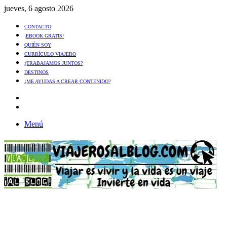
jueves, 6 agosto 2026
CONTACTO
¡EBOOK GRATIS!
QUIÉN SOY
CURRÍCULO VIAJERO
¿TRABAJAMOS JUNTOS?
DESTINOS
¿ME AYUDAS A CREAR CONTENIDO?
Artículo
al
Buscar
azar
Menú