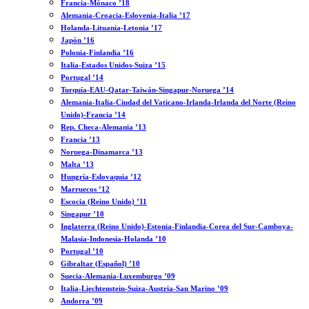
Francia-Mónaco ’18
Alemania-Croacia-Eslovenia-Italia ’17
Holanda-Lituania-Letonia ’17
Japón ’16
Polonia-Finlandia ’16
Italia-Estados Unidos-Suiza ’15
Portugal ’14
Turquía-EAU-Qatar-Taiwán-Singapur-Noruega ’14
Alemania-Italia-Ciudad del Vaticano-Irlanda-Irlanda del Norte (Reino
Unido)-Francia ’14
Rep. Checa-Alemania ’13
Francia ’13
Noruega-Dinamarca ’13
Malta ’13
Hungría-Eslovaquia ’12
Marruecos ’12
Escocia (Reino Unido) ’11
Singapur ’10
Inglaterra (Reino Unido)-Estonia-Finlandia-Corea del Sur-Camboya-
Malasia-Indonesia-Holanda ’10
Portugal ’10
Gibraltar (Español) ’10
Suecia-Alemania-Luxemburgo ’09
Italia-Liechtenstein-Suiza-Austria-San Marino ’09
Andorra ’09