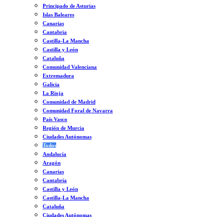
Principado de Asturias
Islas Baleares
Canarias
Cantabria
Castilla-La Mancha
Castilla y León
Cataluña
Comunidad Valenciana
Extremadura
Galicia
La Rioja
Comunidad de Madrid
Comunidad Foral de Navarra
País Vasco
Región de Murcia
Ciudades Autónomas
Todos
Andalucía
Aragón
Canarias
Cantabria
Castilla y León
Castilla-La Mancha
Cataluña
Ciudades Autónomas