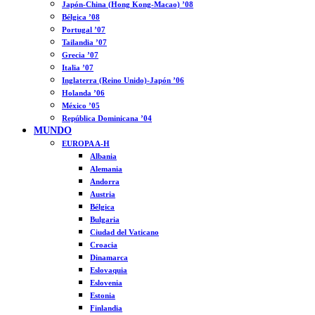
Japón-China (Hong Kong-Macao) ’08
Bélgica ’08
Portugal ’07
Tailandia ’07
Grecia ’07
Italia ’07
Inglaterra (Reino Unido)-Japón ’06
Holanda ’06
México ’05
República Dominicana ’04
MUNDO
EUROPA A-H
Albania
Alemania
Andorra
Austria
Bélgica
Bulgaria
Ciudad del Vaticano
Croacia
Dinamarca
Eslovaquia
Eslovenia
Estonia
Finlandia