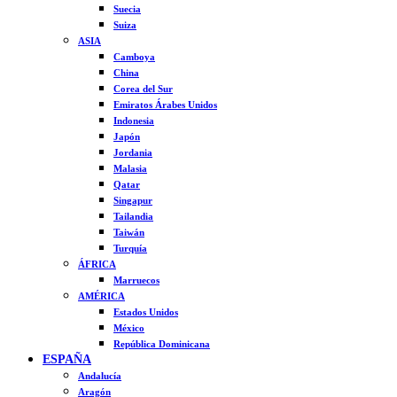
Suecia
Suiza
ASIA
Camboya
China
Corea del Sur
Emiratos Árabes Unidos
Indonesia
Japón
Jordania
Malasia
Qatar
Singapur
Tailandia
Taiwán
Turquía
ÁFRICA
Marruecos
AMÉRICA
Estados Unidos
México
República Dominicana
ESPAÑA
Andalucía
Aragón