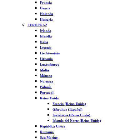
Francia
Grecia
Holanda
Hungría
EUROPA I-Z
Irlanda
Islandia
Italia
Letonia
Liechtenstein
Lituania
Luxemburgo
Malta
Mónaco
Noruega
Polonia
Portugal
Reino Unido
Escocia (Reino Unido)
Gibraltar (Español)
Inglaterra (Reino Unido)
Irlanda del Norte (Reino Unido)
República Checa
Rumanía
San Marino