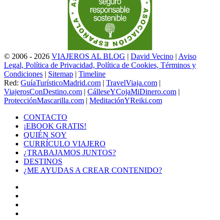
© 2006 - 2026
VIAJEROS AL BLOG
|
David Vecino
|
Aviso
Legal, Política de Privacidad, Política de Cookies, Términos y
Condiciones
|
Sitemap
|
Timeline
Red:
GuíaTurísticoMadrid.com
|
TravelViaja.com
|
ViajerosConDestino.com
|
CálleseYCojaMiDinero.com
|
ProtecciónMascarilla.com
|
MeditaciónYReiki.com
CONTACTO
¡EBOOK GRATIS!
QUIÉN SOY
CURRÍCULO VIAJERO
¿TRABAJAMOS JUNTOS?
DESTINOS
¿ME AYUDAS A CREAR CONTENIDO?
Facebook
X
LinkedIn
YouTube