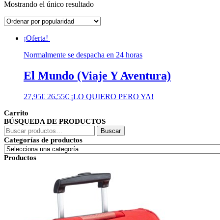
Mostrando el único resultado
¡Oferta!
Normalmente se despacha en 24 horas
El Mundo (Viaje Y Aventura)
El
El
27,95
€
26,55
€
¡LO QUIERO PERO YA!
precio
precio
Carrito
original
actual
BÚSQUEDA DE PRODUCTOS
era:
es:
Buscar
27,95€.
26,55€.
Buscar
por:
Categorías de productos
Productos