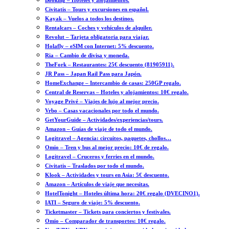
Booking – Hoteles y alojamientos.
Civitatis – Tours y excursiones en español.
Kayak – Vuelos a todos los destinos.
Rentalcars – Coches y vehículos de alquiler.
Revolut – Tarjeta obligatoria para viajar.
Holafly – eSIM con Internet: 5% descuento.
Ria – Cambio de divisa y moneda.
TheFork – Restaurantes: 25€ descuento (81905911).
JR Pass – Japan Rail Pass para Japón.
HomeExchange – Intercambio de casas: 250GP regalo.
Central de Reservas – Hoteles y alojamientos: 10€ regalo.
Voyage Privé – Viajes de lujo al mejor precio.
Vrbo – Casas vacacionales por todo el mundo.
GetYourGuide – Actividades/experiencias/tours.
Amazon – Guías de viaje de todo el mundo.
Logitravel – Agencia: circuitos, paquetes, chollos…
Omio – Tren y bus al mejor precio: 10€ de regalo.
Logitravel – Cruceros y ferries en el mundo.
Civitatis – Traslados por todo el mundo.
Klook – Actividades y tours en Asia: 5€ descuento.
Amazon – Artículos de viaje que necesitas.
HotelTonight – Hoteles última hora: 20€ regalo (DVECINO1).
IATI – Seguro de viaje: 5% descuento.
Ticketmaster – Tickets para conciertos y festivales.
Omio – Comparador de transportes: 10€ regalo.