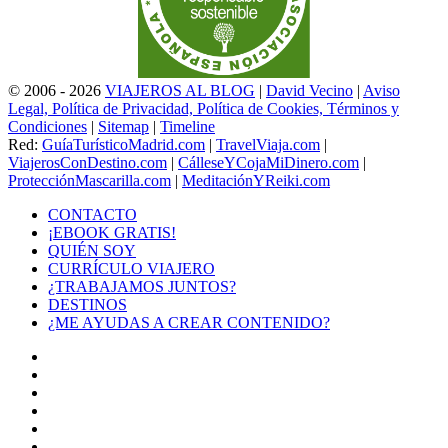
© 2006 - 2026
VIAJEROS AL BLOG
|
David Vecino
|
Aviso
Legal, Política de Privacidad, Política de Cookies, Términos y
Condiciones
|
Sitemap
|
Timeline
Red:
GuíaTurísticoMadrid.com
|
TravelViaja.com
|
ViajerosConDestino.com
|
CálleseYCojaMiDinero.com
|
ProtecciónMascarilla.com
|
MeditaciónYReiki.com
CONTACTO
¡EBOOK GRATIS!
QUIÉN SOY
CURRÍCULO VIAJERO
¿TRABAJAMOS JUNTOS?
DESTINOS
¿ME AYUDAS A CREAR CONTENIDO?
Facebook
X
LinkedIn
YouTube
Instagram
TikTok