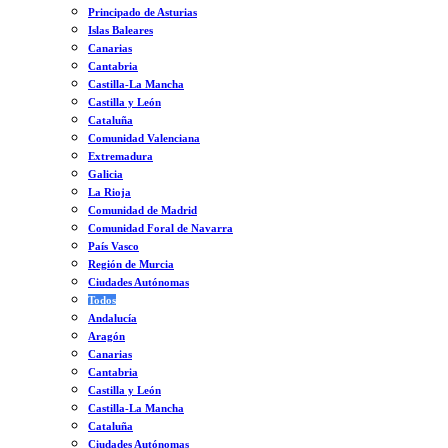
Principado de Asturias
Islas Baleares
Canarias
Cantabria
Castilla-La Mancha
Castilla y León
Cataluña
Comunidad Valenciana
Extremadura
Galicia
La Rioja
Comunidad de Madrid
Comunidad Foral de Navarra
País Vasco
Región de Murcia
Ciudades Autónomas
Todos
Andalucía
Aragón
Canarias
Cantabria
Castilla y León
Castilla-La Mancha
Cataluña
Ciudades Autónomas