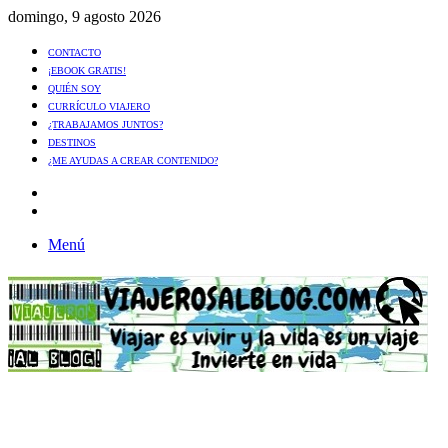
domingo, 9 agosto 2026
CONTACTO
¡EBOOK GRATIS!
QUIÉN SOY
CURRÍCULO VIAJERO
¿TRABAJAMOS JUNTOS?
DESTINOS
¿ME AYUDAS A CREAR CONTENIDO?
Artículo
al
Buscar
azar
Menú