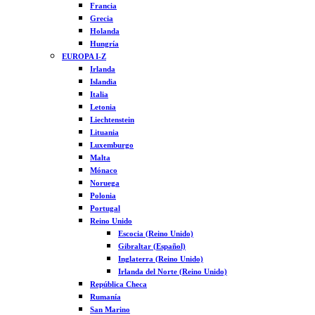
Francia
Grecia
Holanda
Hungría
EUROPA I-Z
Irlanda
Islandia
Italia
Letonia
Liechtenstein
Lituania
Luxemburgo
Malta
Mónaco
Noruega
Polonia
Portugal
Reino Unido
Escocia (Reino Unido)
Gibraltar (Español)
Inglaterra (Reino Unido)
Irlanda del Norte (Reino Unido)
República Checa
Rumanía
San Marino