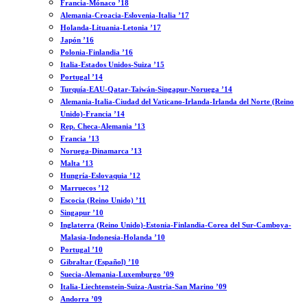
Francia-Mónaco ’18
Alemania-Croacia-Eslovenia-Italia ’17
Holanda-Lituania-Letonia ’17
Japón ’16
Polonia-Finlandia ’16
Italia-Estados Unidos-Suiza ’15
Portugal ’14
Turquía-EAU-Qatar-Taiwán-Singapur-Noruega ’14
Alemania-Italia-Ciudad del Vaticano-Irlanda-Irlanda del Norte (Reino
Unido)-Francia ’14
Rep. Checa-Alemania ’13
Francia ’13
Noruega-Dinamarca ’13
Malta ’13
Hungría-Eslovaquia ’12
Marruecos ’12
Escocia (Reino Unido) ’11
Singapur ’10
Inglaterra (Reino Unido)-Estonia-Finlandia-Corea del Sur-Camboya-
Malasia-Indonesia-Holanda ’10
Portugal ’10
Gibraltar (Español) ’10
Suecia-Alemania-Luxemburgo ’09
Italia-Liechtenstein-Suiza-Austria-San Marino ’09
Andorra ’09