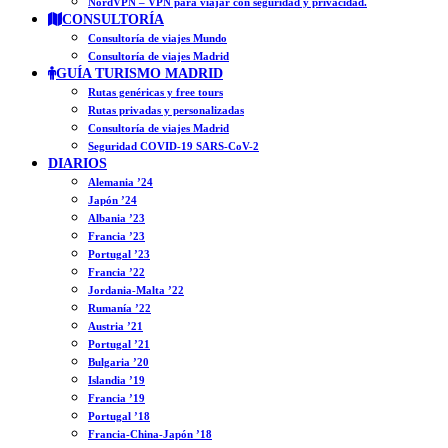
NordVPN – VPN para viajar con seguridad y privacidad.
CONSULTORÍA
Consultoría de viajes Mundo
Consultoría de viajes Madrid
GUÍA TURISMO MADRID
Rutas genéricas y free tours
Rutas privadas y personalizadas
Consultoría de viajes Madrid
Seguridad COVID-19 SARS-CoV-2
DIARIOS
Alemania ’24
Japón ’24
Albania ’23
Francia ’23
Portugal ’23
Francia ’22
Jordania-Malta ’22
Rumanía ’22
Austria ’21
Portugal ’21
Bulgaria ’20
Islandia ’19
Francia ’19
Portugal ’18
Francia-China-Japón ’18