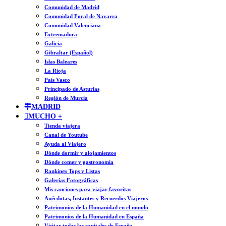
Comunidad de Madrid
Comunidad Foral de Navarra
Comunidad Valenciana
Extremadura
Galicia
Gibraltar (Español)
Islas Baleares
La Rioja
País Vasco
Principado de Asturias
Región de Murcia
MADRID
MUCHO +
Tienda viajera
Canal de Youtube
Ayuda al Viajero
Dónde dormir y alojamientos
Dónde comer y gastronomía
Rankings Tops y Listas
Galerías Fotográficas
Mis canciones para viajar favoritas
Anécdotas, Instantes y Recuerdos Viajeros
Patrimonios de la Humanidad en el mundo
Patrimonios de la Humanidad en España
Visitar todas las capitales de España