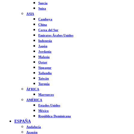
Suecia
Suiza
ASIA
Camboya
China
Corea del Sur
Emiratos Árabes Unidos
Indonesia
Japón
Jordania
Malasia
Qatar
Singapur
Tailandia
Taiwán
Turquía
ÁFRICA
Marruecos
AMÉRICA
Estados Unidos
México
República Dominicana
ESPAÑA
Andalucía
Aragón