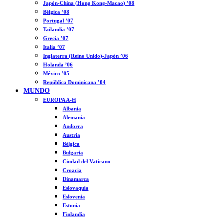
Japón-China (Hong Kong-Macao) ’08
Bélgica ’08
Portugal ’07
Tailandia ’07
Grecia ’07
Italia ’07
Inglaterra (Reino Unido)-Japón ’06
Holanda ’06
México ’05
República Dominicana ’04
MUNDO
EUROPA A-H
Albania
Alemania
Andorra
Austria
Bélgica
Bulgaria
Ciudad del Vaticano
Croacia
Dinamarca
Eslovaquia
Eslovenia
Estonia
Finlandia