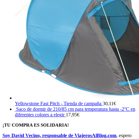
Yellowstone Fast Pitch - Tienda de campaña
30,11
€
Saco de dormir de 210/85 cm para temperatura hasta -2°C en
diferentes colores a elegir
17,95
€
¡TU COMPRA ES SOLIDARIA!
Soy David Vecino, responsable de ViajerosAlBlog.com
, espero