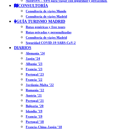
NordVPN – VPN para viajar con seguridad y privacidad.
CONSULTORÍA
Consultoría de viajes Mundo
Consultoría de viajes Madrid
GUÍA TURISMO MADRID
Rutas genéricas y free tours
Rutas privadas y personalizadas
Consultoría de viajes Madrid
Seguridad COVID-19 SARS-CoV-2
DIARIOS
Alemania ’24
Japón ’24
Albania ’23
Francia ’23
Portugal ’23
Francia ’22
Jordania-Malta ’22
Rumanía ’22
Austria ’21
Portugal ’21
Bulgaria ’20
Islandia ’19
Francia ’19
Portugal ’18
Francia-China-Japón ’18