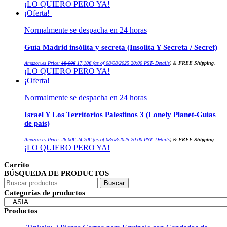
¡LO QUIERO PERO YA!
original
actual
era:
es:
¡Oferta!
12,90€.
12,26€.
Normalmente se despacha en 24 horas
Guía Madrid insólita y secreta (Insolita Y Secreta / Secret)
El
El
Amazon.es Price:
18,00
€
17,10
€
(as of 08/08/2025 20:00 PST-
Details
)
&
FREE Shipping
.
precio
precio
¡LO QUIERO PERO YA!
original
actual
era:
es:
¡Oferta!
18,00€.
17,10€.
Normalmente se despacha en 24 horas
Israel Y Los Territorios Palestinos 3 (Lonely Planet-Guías
de país)
El
El
Amazon.es Price:
26,00
€
24,70
€
(as of 08/08/2025 20:00 PST-
Details
)
&
FREE Shipping
.
precio
precio
¡LO QUIERO PERO YA!
original
actual
era:
es:
26,00€.
24,70€.
Carrito
BÚSQUEDA DE PRODUCTOS
Buscar
Buscar
por:
Categorías de productos
Productos