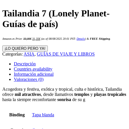
Tailandia 7 (Lonely Planet-
Guías de país)
El
El
Amazon.es Price:
33,00
€
31,35
€
(as of 08/08/2025 20:01 PST-
Details
)
&
FREE Shipping
.
precio
precio
original
actual
era:
es:
¡LO QUIERO PERO YA!
33,00€.
31,35€.
Categorías:
ASIA
,
GUÍAS DE VIAJE Y LIBROS
Descripción
Countries availability
Información adicional
Valoraciones (0)
Acogedora y festiva, exótica y tropical, culta e histórica, Tailandia
ofrece
mil atractivos
, desde llamativos
templos
y
playas tropicales
hasta la siempre reconfortante
sonrisa
de su g
Binding
Tapa blanda