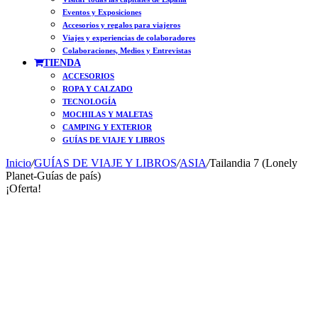
Eventos y Exposiciones
Accesorios y regalos para viajeros
Viajes y experiencias de colaboradores
Colaboraciones, Medios y Entrevistas
TIENDA
ACCESORIOS
ROPA Y CALZADO
TECNOLOGÍA
MOCHILAS Y MALETAS
CAMPING Y EXTERIOR
GUÍAS DE VIAJE Y LIBROS
Inicio
/
GUÍAS DE VIAJE Y LIBROS
/
ASIA
/
Tailandia 7 (Lonely
Planet-Guías de país)
¡Oferta!