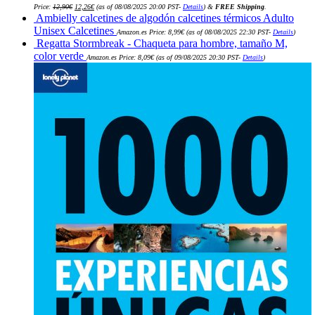
El
El
Price:
12,90
€
12,26
€
(as of 08/08/2025 20:00 PST-
Details
)
&
FREE Shipping
.
precio
precio
Ambielly calcetines de algodón calcetines térmicos Adulto
original
actual
era:
es:
Unisex Calcetines
Amazon.es Price:
8,99
€
(as of 08/08/2025 22:30 PST-
Details
)
12,90€.
12,26€.
Regatta Stormbreak - Chaqueta para hombre, tamaño M,
color verde
Amazon.es Price:
8,09
€
(as of 09/08/2025 20:30 PST-
Details
)