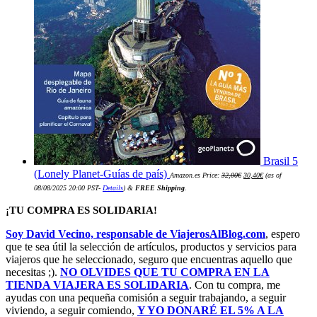
Brasil 5
El
El
(Lonely Planet-Guías de país)
Amazon.es Price:
32,00
€
30,40
€
(as of
precio
precio
original
actual
08/08/2025 20:00 PST-
Details
)
&
FREE Shipping
.
era:
es:
32,00€.
30,40€.
¡TU COMPRA ES SOLIDARIA!
Soy David Vecino, responsable de ViajerosAlBlog.com
, espero
que te sea útil la selección de artículos, productos y servicios para
viajeros que he seleccionado, seguro que encuentras aquello que
necesitas ;).
NO OLVIDES QUE TU COMPRA EN LA
TIENDA VIAJERA ES SOLIDARIA
. Con tu compra, me
ayudas con una pequeña comisión a seguir trabajando, a seguir
viviendo, a seguir comiendo,
Y YO DONARÉ EL 5% A LA