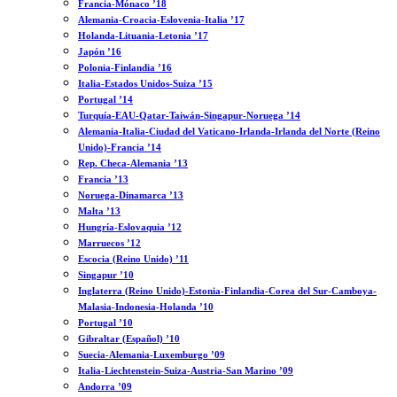
Francia-Mónaco ’18
Alemania-Croacia-Eslovenia-Italia ’17
Holanda-Lituania-Letonia ’17
Japón ’16
Polonia-Finlandia ’16
Italia-Estados Unidos-Suiza ’15
Portugal ’14
Turquía-EAU-Qatar-Taiwán-Singapur-Noruega ’14
Alemania-Italia-Ciudad del Vaticano-Irlanda-Irlanda del Norte (Reino
Unido)-Francia ’14
Rep. Checa-Alemania ’13
Francia ’13
Noruega-Dinamarca ’13
Malta ’13
Hungría-Eslovaquia ’12
Marruecos ’12
Escocia (Reino Unido) ’11
Singapur ’10
Inglaterra (Reino Unido)-Estonia-Finlandia-Corea del Sur-Camboya-
Malasia-Indonesia-Holanda ’10
Portugal ’10
Gibraltar (Español) ’10
Suecia-Alemania-Luxemburgo ’09
Italia-Liechtenstein-Suiza-Austria-San Marino ’09
Andorra ’09