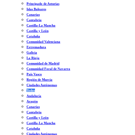
Principado de Asturias
Islas Baleares
Canarias
Cantabria
Castilla-La Mancha
Castilla y León
Cataluña
Comunidad Valenciana
Extremadura
Galicia
La Rioja
Comunidad de Madrid
Comunidad Foral de Navarra
País Vasco
Región de Murcia
Ciudades Autónomas
Todos
Andalucía
Aragón
Canarias
Cantabria
Castilla y León
Castilla-La Mancha
Cataluña
Ciudades Autónomas