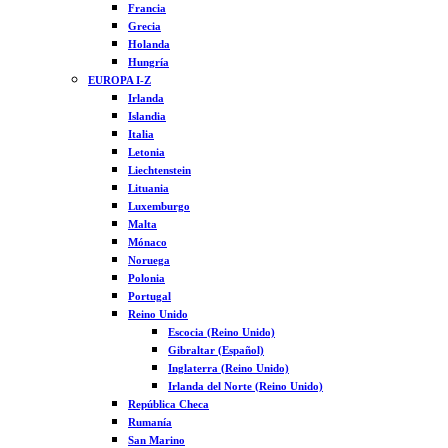
Francia
Grecia
Holanda
Hungría
EUROPA I-Z
Irlanda
Islandia
Italia
Letonia
Liechtenstein
Lituania
Luxemburgo
Malta
Mónaco
Noruega
Polonia
Portugal
Reino Unido
Escocia (Reino Unido)
Gibraltar (Español)
Inglaterra (Reino Unido)
Irlanda del Norte (Reino Unido)
República Checa
Rumanía
San Marino