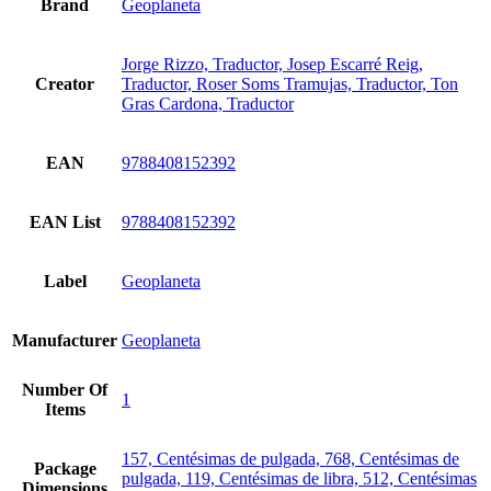
Brand
Geoplaneta
Jorge Rizzo, Traductor, Josep Escarré Reig,
Creator
Traductor, Roser Soms Tramujas, Traductor, Ton
Gras Cardona, Traductor
EAN
9788408152392
EAN List
9788408152392
Label
Geoplaneta
Manufacturer
Geoplaneta
Number Of
1
Items
157, Centésimas de pulgada, 768, Centésimas de
Package
pulgada, 119, Centésimas de libra, 512, Centésimas
Dimensions