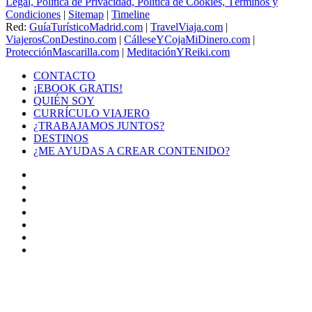
Legal, Política de Privacidad, Política de Cookies, Términos y
Condiciones
|
Sitemap
|
Timeline
Red:
GuíaTurísticoMadrid.com
|
TravelViaja.com
|
ViajerosConDestino.com
|
CálleseYCojaMiDinero.com
|
ProtecciónMascarilla.com
|
MeditaciónYReiki.com
CONTACTO
¡EBOOK GRATIS!
QUIÉN SOY
CURRÍCULO VIAJERO
¿TRABAJAMOS JUNTOS?
DESTINOS
¿ME AYUDAS A CREAR CONTENIDO?
Facebook
X
LinkedIn
YouTube
Instagram
TikTok
Buy
Me
Botón
a
volver
Coffee
arriba