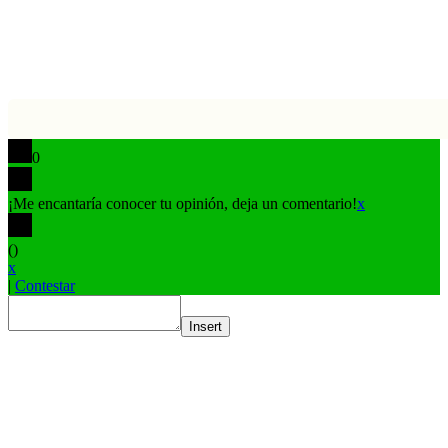
0
¡Me encantaría conocer tu opinión, deja un comentario!
x
(
)
x
|
Contestar
Insert