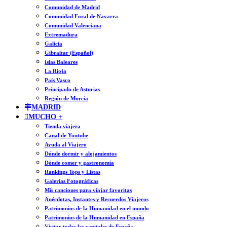
Comunidad de Madrid
Comunidad Foral de Navarra
Comunidad Valenciana
Extremadura
Galicia
Gibraltar (Español)
Islas Baleares
La Rioja
País Vasco
Principado de Asturias
Región de Murcia
MADRID
MUCHO +
Tienda viajera
Canal de Youtube
Ayuda al Viajero
Dónde dormir y alojamientos
Dónde comer y gastronomía
Rankings Tops y Listas
Galerías Fotográficas
Mis canciones para viajar favoritas
Anécdotas, Instantes y Recuerdos Viajeros
Patrimonios de la Humanidad en el mundo
Patrimonios de la Humanidad en España
Visitar todas las capitales de España