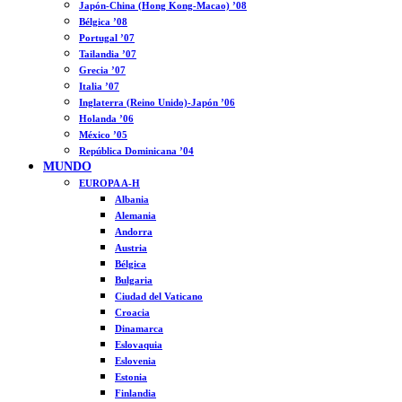
Japón-China (Hong Kong-Macao) ’08
Bélgica ’08
Portugal ’07
Tailandia ’07
Grecia ’07
Italia ’07
Inglaterra (Reino Unido)-Japón ’06
Holanda ’06
México ’05
República Dominicana ’04
MUNDO
EUROPA A-H
Albania
Alemania
Andorra
Austria
Bélgica
Bulgaria
Ciudad del Vaticano
Croacia
Dinamarca
Eslovaquia
Eslovenia
Estonia
Finlandia