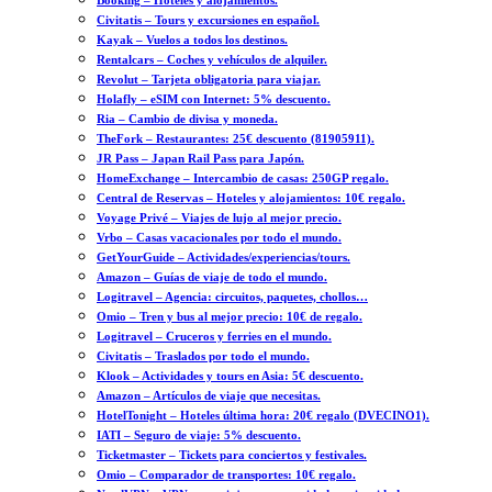
Booking – Hoteles y alojamientos.
Civitatis – Tours y excursiones en español.
Kayak – Vuelos a todos los destinos.
Rentalcars – Coches y vehículos de alquiler.
Revolut – Tarjeta obligatoria para viajar.
Holafly – eSIM con Internet: 5% descuento.
Ria – Cambio de divisa y moneda.
TheFork – Restaurantes: 25€ descuento (81905911).
JR Pass – Japan Rail Pass para Japón.
HomeExchange – Intercambio de casas: 250GP regalo.
Central de Reservas – Hoteles y alojamientos: 10€ regalo.
Voyage Privé – Viajes de lujo al mejor precio.
Vrbo – Casas vacacionales por todo el mundo.
GetYourGuide – Actividades/experiencias/tours.
Amazon – Guías de viaje de todo el mundo.
Logitravel – Agencia: circuitos, paquetes, chollos…
Omio – Tren y bus al mejor precio: 10€ de regalo.
Logitravel – Cruceros y ferries en el mundo.
Civitatis – Traslados por todo el mundo.
Klook – Actividades y tours en Asia: 5€ descuento.
Amazon – Artículos de viaje que necesitas.
HotelTonight – Hoteles última hora: 20€ regalo (DVECINO1).
IATI – Seguro de viaje: 5% descuento.
Ticketmaster – Tickets para conciertos y festivales.
Omio – Comparador de transportes: 10€ regalo.