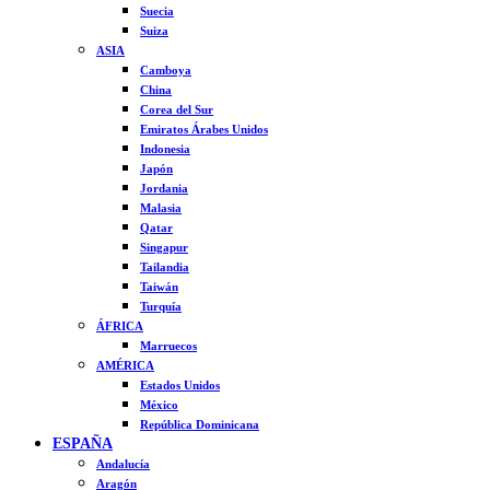
Suecia
Suiza
ASIA
Camboya
China
Corea del Sur
Emiratos Árabes Unidos
Indonesia
Japón
Jordania
Malasia
Qatar
Singapur
Tailandia
Taiwán
Turquía
ÁFRICA
Marruecos
AMÉRICA
Estados Unidos
México
República Dominicana
ESPAÑA
Andalucía
Aragón