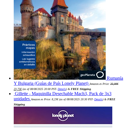
Rumanía
Y Bulgaria (Guías de País Lonely Planet)
Amazon.es Price:
25,00
€
El
El
23,75
€
(as of 08/08/2025 20:00 PST-
Details
)
&
FREE Shipping
.
precio
precio
Gillette - Maquinilla Desechable Mach3, Pack de 3x3
original
actual
era:
es:
unidades
Amazon.es Price:
8,23
€
(as of 08/08/2025 20:30 PST-
Details
)
&
FREE
25,00€.
23,75€.
Shipping
.