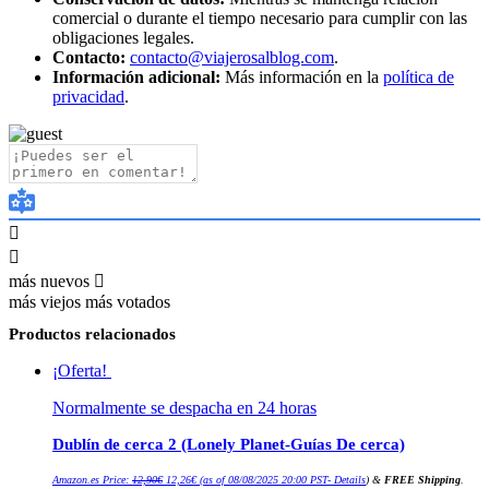
comercial o durante el tiempo necesario para cumplir con las
obligaciones legales.
Contacto:
contacto@viajerosalblog.com
.
Información adicional:
Más información en la
política de
privacidad
.
más nuevos
más viejos
más votados
Productos relacionados
¡Oferta!
Normalmente se despacha en 24 horas
Dublín de cerca 2 (Lonely Planet-Guías De cerca)
El
El
Amazon.es Price:
12,90
€
12,26
€
(as of 08/08/2025 20:00 PST-
Details
)
&
FREE Shipping
.
precio
precio