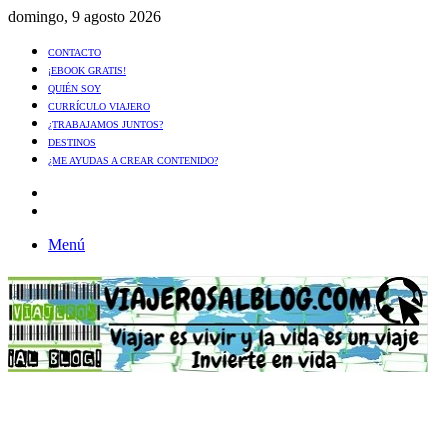
domingo, 9 agosto 2026
CONTACTO
¡EBOOK GRATIS!
QUIÉN SOY
CURRÍCULO VIAJERO
¿TRABAJAMOS JUNTOS?
DESTINOS
¿ME AYUDAS A CREAR CONTENIDO?
Artículo
al
Buscar
azar
Menú