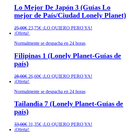
Lo Mejor De Japón 3 (Guías Lo
mejor de País/Ciudad Lonely Planet)
El
El
25,00
€
23,75
€
¡LO QUIERO PERO YA!
precio
precio
¡Oferta!
original
actual
Normalmente se despacha en 24 horas
era:
es:
25,00€.
23,75€.
Filipinas 1 (Lonely Planet-Guías de
país)
El
El
28,00
€
26,60
€
¡LO QUIERO PERO YA!
precio
precio
¡Oferta!
original
actual
Normalmente se despacha en 24 horas
era:
es:
28,00€.
26,60€.
Tailandia 7 (Lonely Planet-Guías de
país)
El
El
33,00
€
31,35
€
¡LO QUIERO PERO YA!
precio
precio
¡Oferta!