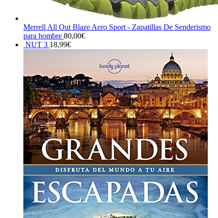
Merrell All Out Blaze Aero Sport - Zapatillas De Senderismo
para hombre
80,00
€
NUT 3
18,99
€