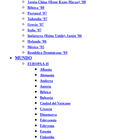
Japón-China (Hong Kong-Macao) ’08
Bélgica ’08
Portugal ’07
Tailandia ’07
Grecia ’07
Italia ’07
Inglaterra (Reino Unido)-Japón ’06
Holanda ’06
México ’05
República Dominicana ’04
MUNDO
EUROPA A-H
Albania
Alemania
Andorra
Austria
Bélgica
Bulgaria
Ciudad del Vaticano
Croacia
Dinamarca
Eslovaquia
Eslovenia
Estonia
Finlandia