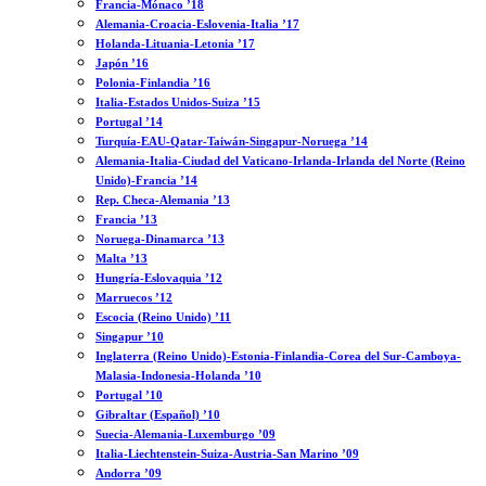
Francia-Mónaco ’18
Alemania-Croacia-Eslovenia-Italia ’17
Holanda-Lituania-Letonia ’17
Japón ’16
Polonia-Finlandia ’16
Italia-Estados Unidos-Suiza ’15
Portugal ’14
Turquía-EAU-Qatar-Taiwán-Singapur-Noruega ’14
Alemania-Italia-Ciudad del Vaticano-Irlanda-Irlanda del Norte (Reino
Unido)-Francia ’14
Rep. Checa-Alemania ’13
Francia ’13
Noruega-Dinamarca ’13
Malta ’13
Hungría-Eslovaquia ’12
Marruecos ’12
Escocia (Reino Unido) ’11
Singapur ’10
Inglaterra (Reino Unido)-Estonia-Finlandia-Corea del Sur-Camboya-
Malasia-Indonesia-Holanda ’10
Portugal ’10
Gibraltar (Español) ’10
Suecia-Alemania-Luxemburgo ’09
Italia-Liechtenstein-Suiza-Austria-San Marino ’09
Andorra ’09