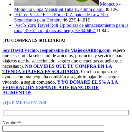
Mooncup -
Mooncup Copa Menstrual Talla B. 43mm diam.
30,12
€
Hi-Tec V-Lite Flash Force I, Zapatos de Low Rise
El
El
Senderismo para Hombre
46,23
€
44,61
€
precio
precio
Vacío York Travel Roll-Up bolsas de almacenamiento para la
original
actual
ropa, 35x55 cm, 4 piezas Juego, EF349402
11,84
€
era:
es:
¡TU COMPRA ES SOLIDARIA!
46,23€.
44,61€.
Soy David Vecino, responsable de ViajerosAlBlog.com
, espero
que te sea útil la selección de artículos, productos y servicios para
viajeros que he seleccionado, seguro que encuentras aquello que
necesitas ;).
NO OLVIDES QUE TU COMPRA EN LA
TIENDA VIAJERA ES SOLIDARIA
. Con tu compra, me
ayudas con una pequeña comisión a seguir trabajando, a seguir
viviendo, a seguir comiendo,
Y YO DONARÉ EL 5% A LA
FEDERACIÓN ESPAÑOLA DE BANCOS DE
ALIMENTOS
.
¿QUÉ ME CUENTAS!
Nombre*: