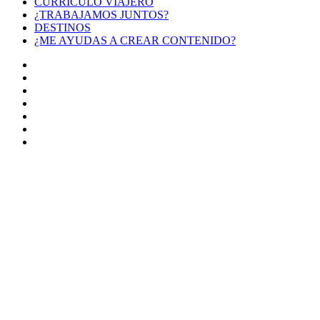
CURRÍCULO VIAJERO
¿TRABAJAMOS JUNTOS?
DESTINOS
¿ME AYUDAS A CREAR CONTENIDO?
Facebook
X
LinkedIn
YouTube
Instagram
TikTok
Buy
Me
Botón
a
volver
Coffee
arriba