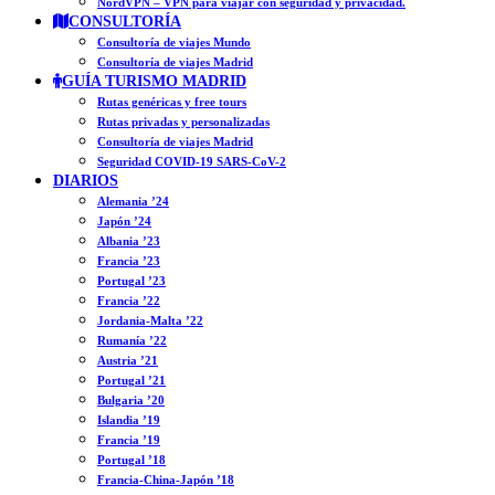
NordVPN – VPN para viajar con seguridad y privacidad.
CONSULTORÍA
Consultoría de viajes Mundo
Consultoría de viajes Madrid
GUÍA TURISMO MADRID
Rutas genéricas y free tours
Rutas privadas y personalizadas
Consultoría de viajes Madrid
Seguridad COVID-19 SARS-CoV-2
DIARIOS
Alemania ’24
Japón ’24
Albania ’23
Francia ’23
Portugal ’23
Francia ’22
Jordania-Malta ’22
Rumanía ’22
Austria ’21
Portugal ’21
Bulgaria ’20
Islandia ’19
Francia ’19
Portugal ’18
Francia-China-Japón ’18