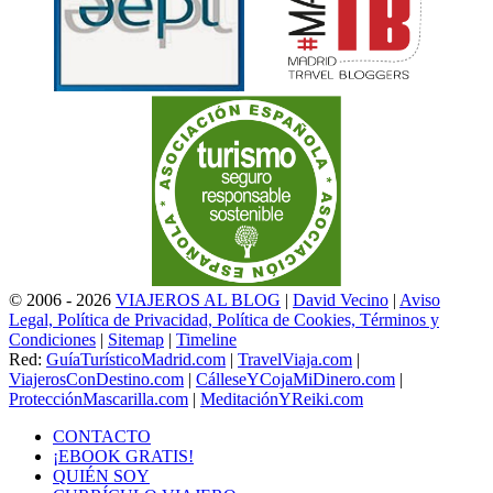
© 2006 - 2026
VIAJEROS AL BLOG
|
David Vecino
|
Aviso
Legal, Política de Privacidad, Política de Cookies, Términos y
Condiciones
|
Sitemap
|
Timeline
Red:
GuíaTurísticoMadrid.com
|
TravelViaja.com
|
ViajerosConDestino.com
|
CálleseYCojaMiDinero.com
|
ProtecciónMascarilla.com
|
MeditaciónYReiki.com
CONTACTO
¡EBOOK GRATIS!
QUIÉN SOY