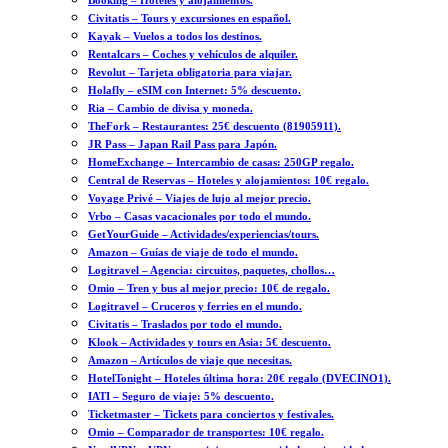
Booking – Hoteles y alojamientos.
Civitatis – Tours y excursiones en español.
Kayak – Vuelos a todos los destinos.
Rentalcars – Coches y vehículos de alquiler.
Revolut – Tarjeta obligatoria para viajar.
Holafly – eSIM con Internet: 5% descuento.
Ria – Cambio de divisa y moneda.
TheFork – Restaurantes: 25€ descuento (81905911).
JR Pass – Japan Rail Pass para Japón.
HomeExchange – Intercambio de casas: 250GP regalo.
Central de Reservas – Hoteles y alojamientos: 10€ regalo.
Voyage Privé – Viajes de lujo al mejor precio.
Vrbo – Casas vacacionales por todo el mundo.
GetYourGuide – Actividades/experiencias/tours.
Amazon – Guías de viaje de todo el mundo.
Logitravel – Agencia: circuitos, paquetes, chollos…
Omio – Tren y bus al mejor precio: 10€ de regalo.
Logitravel – Cruceros y ferries en el mundo.
Civitatis – Traslados por todo el mundo.
Klook – Actividades y tours en Asia: 5€ descuento.
Amazon – Artículos de viaje que necesitas.
HotelTonight – Hoteles última hora: 20€ regalo (DVECINO1).
IATI – Seguro de viaje: 5% descuento.
Ticketmaster – Tickets para conciertos y festivales.
Omio – Comparador de transportes: 10€ regalo.