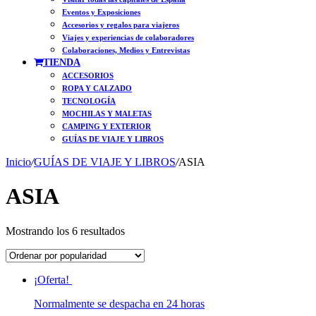
Eventos y Exposiciones
Accesorios y regalos para viajeros
Viajes y experiencias de colaboradores
Colaboraciones, Medios y Entrevistas
TIENDA
ACCESORIOS
ROPA Y CALZADO
TECNOLOGÍA
MOCHILAS Y MALETAS
CAMPING Y EXTERIOR
GUÍAS DE VIAJE Y LIBROS
Inicio
/
GUÍAS DE VIAJE Y LIBROS
/
ASIA
ASIA
Ordenado
Mostrando los 6 resultados
por
popularidad
¡Oferta!
Normalmente se despacha en 24 horas