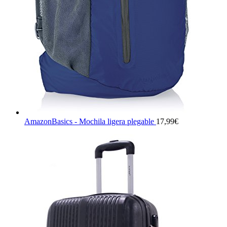
AmazonBasics - Mochila ligera plegable
17,99
€