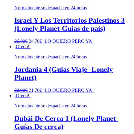
original
actual
Normalmente se despacha en 24 horas
era:
es:
33,00€.
31,35€.
Israel Y Los Territorios Palestinos 3
(Lonely Planet-Guías de país)
El
El
26,00
€
24,70
€
¡LO QUIERO PERO YA!
precio
precio
¡Oferta!
original
actual
Normalmente se despacha en 24 horas
era:
es:
26,00€.
24,70€.
Jordania 4 (Guias Viaje -Lonely
Planet)
El
El
22,90
€
21,76
€
¡LO QUIERO PERO YA!
precio
precio
¡Oferta!
original
actual
Normalmente se despacha en 24 horas
era:
es:
22,90€.
21,76€.
Dubái De Cerca 1 (Lonely Planet-
Guías De cerca)