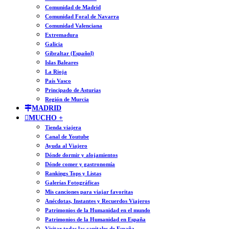
Comunidad de Madrid
Comunidad Foral de Navarra
Comunidad Valenciana
Extremadura
Galicia
Gibraltar (Español)
Islas Baleares
La Rioja
País Vasco
Principado de Asturias
Región de Murcia
MADRID
MUCHO +
Tienda viajera
Canal de Youtube
Ayuda al Viajero
Dónde dormir y alojamientos
Dónde comer y gastronomía
Rankings Tops y Listas
Galerías Fotográficas
Mis canciones para viajar favoritas
Anécdotas, Instantes y Recuerdos Viajeros
Patrimonios de la Humanidad en el mundo
Patrimonios de la Humanidad en España
Visitar todas las capitales de España