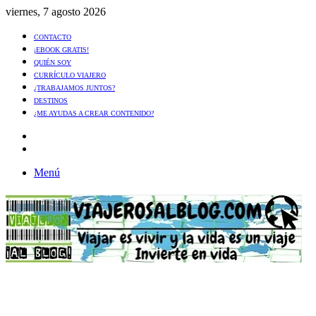
viernes, 7 agosto 2026
CONTACTO
¡EBOOK GRATIS!
QUIÉN SOY
CURRÍCULO VIAJERO
¿TRABAJAMOS JUNTOS?
DESTINOS
¿ME AYUDAS A CREAR CONTENIDO?
Artículo
al
Buscar
azar
Menú