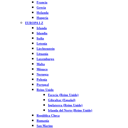
Francia
Grecia
Holanda
Hungría
EUROPA I-Z
Irlanda
Islandia
Italia
Letonia
Liechtenstein
Lituania
Luxemburgo
Malta
Mónaco
Noruega
Polonia
Portugal
Reino Unido
Escocia (Reino Unido)
Gibraltar (Español)
Inglaterra (Reino Unido)
Irlanda del Norte (Reino Unido)
República Checa
Rumanía
San Marino