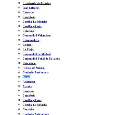
Principado de Asturias
Islas Baleares
Canarias
Cantabria
Castilla-La Mancha
Castilla y León
Cataluña
Comunidad Valenciana
Extremadura
Galicia
La Rioja
Comunidad de Madrid
Comunidad Foral de Navarra
País Vasco
Región de Murcia
Ciudades Autónomas
Todos
Andalucía
Aragón
Canarias
Cantabria
Castilla y León
Castilla-La Mancha
Cataluña
Ciudades Autónomas