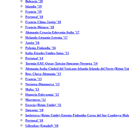
Bulgaria ’20
Islandia ’19
Francia ’19
Portugal ’18
Francia-China-Japón ’18
Francia-Mónaco ’18
Alemania-Croacia-Eslovenia-Italia ’17
Holanda-Lituania-Letonia ’17
Japón ’16
Polonia-Finlandia ’16
Italia-Estados Unidos-Suiza ’15
Portugal ’14
Turquía-EAU-Qatar-Taiwán-Singapur-Noruega ’14
Alemania-Italia-Ciudad del Vaticano-Irlanda-Irlanda del Norte (Reino Un
Rep. Checa-Alemania ’13
Francia ’13
Noruega-Dinamarca ’13
Malta ’13
Hungría-Eslovaquia ’12
Marruecos ’12
Escocia (Reino Unido) ’11
Singapur ’10
Inglaterra (Reino Unido)-Estonia-Finlandia-Corea del Sur-Camboya-Mala
Portugal ’10
Gibraltar (Español) ’10