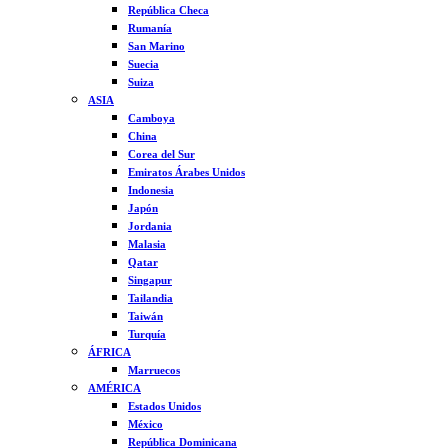
República Checa
Rumanía
San Marino
Suecia
Suiza
ASIA
Camboya
China
Corea del Sur
Emiratos Árabes Unidos
Indonesia
Japón
Jordania
Malasia
Qatar
Singapur
Tailandia
Taiwán
Turquía
ÁFRICA
Marruecos
AMÉRICA
Estados Unidos
México
República Dominicana