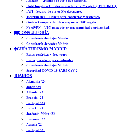
Amazon – Artículos de viaje que necesitas.
HotelTonight – Hoteles última hora: 20€ regalo (DVECINO1).
IATI – Seguro de viaje: 5% descuento.
Ticketmaster – Tickets para conciertos y festivales.
Omio – Comparador de transportes: 10€ regalo.
NordVPN – VPN para viajar con seguridad y privacidad.
CONSULTORÍA
Consultoría de viajes Mundo
Consultoría de viajes Madrid
GUÍA TURISMO MADRID
Rutas genéricas y free tours
Rutas privadas y personalizadas
Consultoría de viajes Madrid
Seguridad COVID-19 SARS-CoV-2
DIARIOS
Alemania ’24
Japón ’24
Albania ’23
Francia ’23
Portugal ’23
Francia ’22
Jordania-Malta ’22
Rumanía ’22
Austria ’21
Portugal ’21