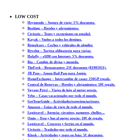
LOW COST
Heymondo – Seguro de viaje: 5% descuento.
Booking – Hoteles y alojamientos.
Civitatis – Tours y excursiones en español.
Kayak – Vuelos a todos los destinos.
Rentalcars – Coches y vehículos de alquiler.
Revolut – Tarjeta obligatoria para viajar.
Holafly – eSIM con Internet: 5% descuento.
Ria – Cambio de divisa y moneda.
TheFork – Restaurantes: 25€ descuento (81905911).
JR Pass – Japan Rail Pass para Japón.
HomeExchange – Intercambio de casas: 250GP regalo.
Central de Reservas – Hoteles y alojamientos: 10€ regalo.
Voyage Privé – Viajes de lujo al mejor precio.
Vrbo – Casas vacacionales por todo el mundo.
GetYourGuide – Actividades/experiencias/tours.
Amazon – Guías de viaje de todo el mundo.
Logitravel – Agencia: circuitos, paquetes, chollos…
Omio – Tren y bus al mejor precio: 10€ de regalo.
Logitravel – Cruceros y ferries en el mundo.
Civitatis – Traslados por todo el mundo.
Klook – Actividades y tours en Asia: 5€ descuento.