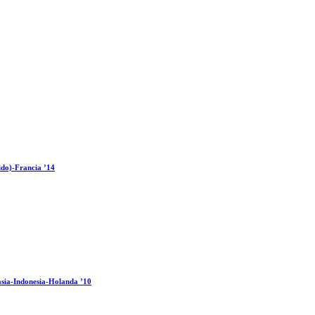
ido)-Francia ’14
sia-Indonesia-Holanda ’10