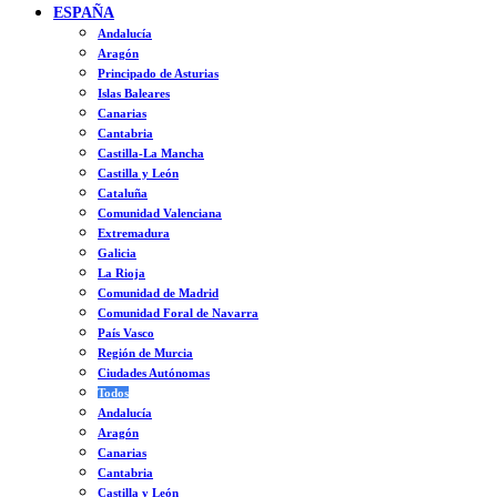
ESPAÑA
Andalucía
Aragón
Principado de Asturias
Islas Baleares
Canarias
Cantabria
Castilla-La Mancha
Castilla y León
Cataluña
Comunidad Valenciana
Extremadura
Galicia
La Rioja
Comunidad de Madrid
Comunidad Foral de Navarra
País Vasco
Región de Murcia
Ciudades Autónomas
Todos
Andalucía
Aragón
Canarias
Cantabria
Castilla y León