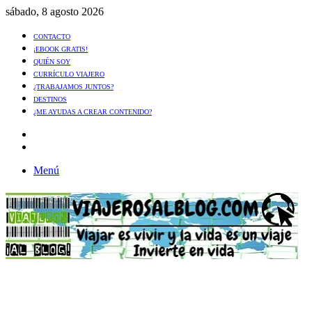
sábado, 8 agosto 2026
CONTACTO
¡EBOOK GRATIS!
QUIÉN SOY
CURRÍCULO VIAJERO
¿TRABAJAMOS JUNTOS?
DESTINOS
¿ME AYUDAS A CREAR CONTENIDO?
Artículo
al
Buscar
azar
Menú