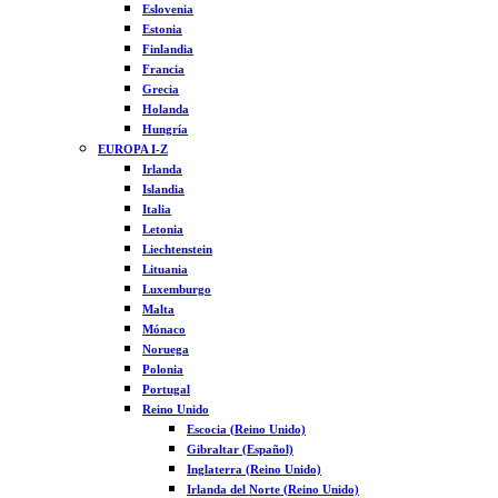
Eslovenia
Estonia
Finlandia
Francia
Grecia
Holanda
Hungría
EUROPA I-Z
Irlanda
Islandia
Italia
Letonia
Liechtenstein
Lituania
Luxemburgo
Malta
Mónaco
Noruega
Polonia
Portugal
Reino Unido
Escocia (Reino Unido)
Gibraltar (Español)
Inglaterra (Reino Unido)
Irlanda del Norte (Reino Unido)