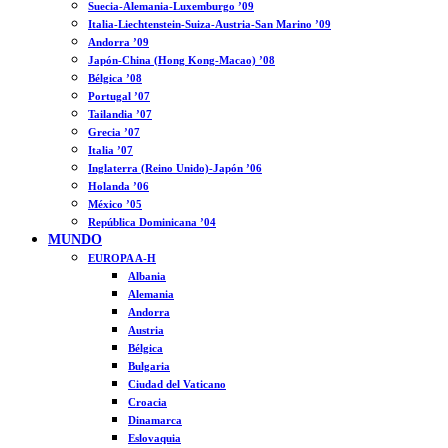
Suecia-Alemania-Luxemburgo ’09
Italia-Liechtenstein-Suiza-Austria-San Marino ’09
Andorra ’09
Japón-China (Hong Kong-Macao) ’08
Bélgica ’08
Portugal ’07
Tailandia ’07
Grecia ’07
Italia ’07
Inglaterra (Reino Unido)-Japón ’06
Holanda ’06
México ’05
República Dominicana ’04
MUNDO
EUROPA A-H
Albania
Alemania
Andorra
Austria
Bélgica
Bulgaria
Ciudad del Vaticano
Croacia
Dinamarca
Eslovaquia