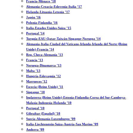
Francia-Mónaco ’18
Alemania-Croacia-Eslovenia-Italia ’17
Holanda-Lituania-Letonia ’17
Japón ’16
Polonia-Finlandia ’16
Italia-Estados Unidos-Suiza ’15
Portugal ’14
Turquía-EAU-Qatar-Taiwán-Singapur-Noruega ’14
Alemania-Italia-Ciudad del Vaticano-Irlanda-Irlanda del Norte (Reino
Unido)-Francia ’14
Rep. Checa-Alemania ’13
Francia ’13
Noruega-Dinamarca ’13
Malta ’13
Hungría-Eslovaquia ’12
Marruecos ’12
Escocia (Reino Unido) ’11
Singapur ’10
Inglaterra (Reino Unido)-Estonia-Finlandia-Corea del Sur-Camboya-
Malasia-Indonesia-Holanda ’10
Portugal ’10
Gibraltar (Español) ’10
Suecia-Alemania-Luxemburgo ’09
Italia-Liechtenstein-Suiza-Austria-San Marino ’09
Andorra ’09