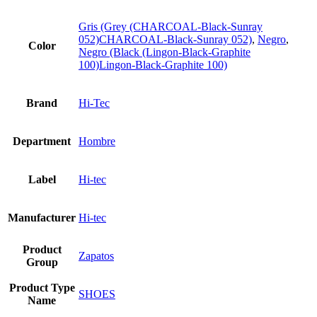
Gris (Grey (CHARCOAL-Black-Sunray
052)CHARCOAL-Black-Sunray 052)
,
Negro
,
Color
Negro (Black (Lingon-Black-Graphite
100)Lingon-Black-Graphite 100)
Brand
Hi-Tec
Department
Hombre
Label
Hi-tec
Manufacturer
Hi-tec
Product
Zapatos
Group
Product Type
SHOES
Name