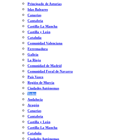
Principado de Asturias
Islas Baleares
Canarias
Cantabria
Castilla-La Mancha
Castilla y León
Cataluña
Comunidad Valenciana
Extremadura
Galicia
La Rioja
Comunidad de Madrid
Comunidad Foral de Navarra
País Vasco
Región de Murcia
Ciudades Autónomas
Todos
Andalucía
Aragón
Canarias
Cantabria
Castilla y León
Castilla-La Mancha
Cataluña
Ciudades Autónomas