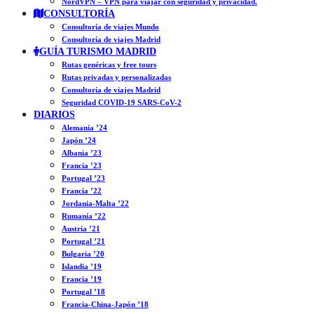
NordVPN – VPN para viajar con seguridad y privacidad.
CONSULTORÍA
Consultoría de viajes Mundo
Consultoría de viajes Madrid
GUÍA TURISMO MADRID
Rutas genéricas y free tours
Rutas privadas y personalizadas
Consultoría de viajes Madrid
Seguridad COVID-19 SARS-CoV-2
DIARIOS
Alemania ’24
Japón ’24
Albania ’23
Francia ’23
Portugal ’23
Francia ’22
Jordania-Malta ’22
Rumanía ’22
Austria ’21
Portugal ’21
Bulgaria ’20
Islandia ’19
Francia ’19
Portugal ’18
Francia-China-Japón ’18