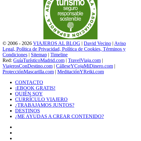
© 2006 - 2026
VIAJEROS AL BLOG
|
David Vecino
|
Aviso
Legal, Política de Privacidad, Política de Cookies, Términos y
Condiciones
|
Sitemap
|
Timeline
Red:
GuíaTurísticoMadrid.com
|
TravelViaja.com
|
ViajerosConDestino.com
|
CálleseYCojaMiDinero.com
|
ProtecciónMascarilla.com
|
MeditaciónYReiki.com
CONTACTO
¡EBOOK GRATIS!
QUIÉN SOY
CURRÍCULO VIAJERO
¿TRABAJAMOS JUNTOS?
DESTINOS
¿ME AYUDAS A CREAR CONTENIDO?
Facebook
X
LinkedIn