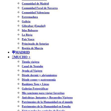
Comunidad de Madrid
Comunidad Foral de Navarra
Comunidad Valenciana
Extremadura
Galicia
Gibraltar (Español)
Islas Baleares
La Rioja
País Vasco
Principado de Asturias
Región de Murcia
MADRID
MUCHO +
Tienda viajera
Canal de Youtube
Ayuda al Viajero
Dónde dormir y alojamientos
Dónde comer y gastronomía
Rankings Tops y Listas
Galerías Fotográficas
Mis canciones para viajar favoritas
Anécdotas, Instantes y Recuerdos Viajeros
Patrimonios de la Humanidad en el mundo
Patrimonios de la Humanidad en España
Visitar todas las capitales de España