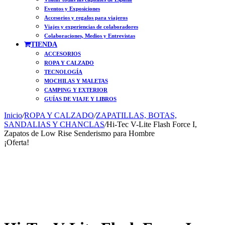
Eventos y Exposiciones
Accesorios y regalos para viajeros
Viajes y experiencias de colaboradores
Colaboraciones, Medios y Entrevistas
TIENDA
ACCESORIOS
ROPA Y CALZADO
TECNOLOGÍA
MOCHILAS Y MALETAS
CAMPING Y EXTERIOR
GUÍAS DE VIAJE Y LIBROS
Inicio
/
ROPA Y CALZADO
/
ZAPATILLAS, BOTAS,
SANDALIAS Y CHANCLAS
/
Hi-Tec V-Lite Flash Force I,
Zapatos de Low Rise Senderismo para Hombre
¡Oferta!
On Sale