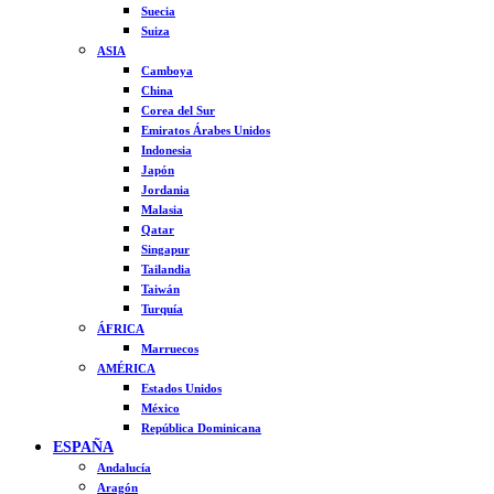
Suecia
Suiza
ASIA
Camboya
China
Corea del Sur
Emiratos Árabes Unidos
Indonesia
Japón
Jordania
Malasia
Qatar
Singapur
Tailandia
Taiwán
Turquía
ÁFRICA
Marruecos
AMÉRICA
Estados Unidos
México
República Dominicana
ESPAÑA
Andalucía
Aragón