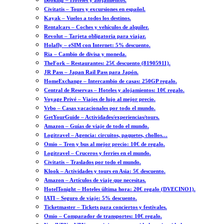
Booking – Hoteles y alojamientos.
Civitatis – Tours y excursiones en español.
Kayak – Vuelos a todos los destinos.
Rentalcars – Coches y vehículos de alquiler.
Revolut – Tarjeta obligatoria para viajar.
Holafly – eSIM con Internet: 5% descuento.
Ria – Cambio de divisa y moneda.
TheFork – Restaurantes: 25€ descuento (81905911).
JR Pass – Japan Rail Pass para Japón.
HomeExchange – Intercambio de casas: 250GP regalo.
Central de Reservas – Hoteles y alojamientos: 10€ regalo.
Voyage Privé – Viajes de lujo al mejor precio.
Vrbo – Casas vacacionales por todo el mundo.
GetYourGuide – Actividades/experiencias/tours.
Amazon – Guías de viaje de todo el mundo.
Logitravel – Agencia: circuitos, paquetes, chollos…
Omio – Tren y bus al mejor precio: 10€ de regalo.
Logitravel – Cruceros y ferries en el mundo.
Civitatis – Traslados por todo el mundo.
Klook – Actividades y tours en Asia: 5€ descuento.
Amazon – Artículos de viaje que necesitas.
HotelTonight – Hoteles última hora: 20€ regalo (DVECINO1).
IATI – Seguro de viaje: 5% descuento.
Ticketmaster – Tickets para conciertos y festivales.
Omio – Comparador de transportes: 10€ regalo.