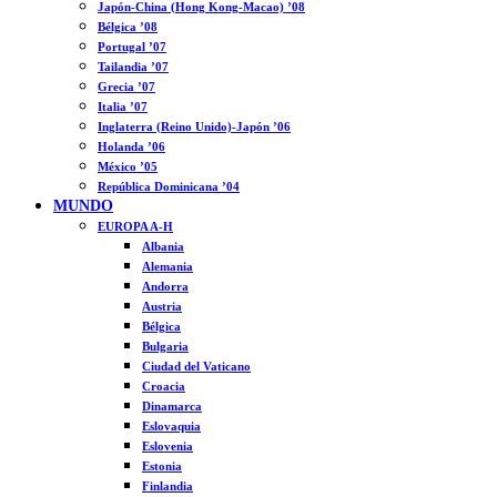
Japón-China (Hong Kong-Macao) ’08
Bélgica ’08
Portugal ’07
Tailandia ’07
Grecia ’07
Italia ’07
Inglaterra (Reino Unido)-Japón ’06
Holanda ’06
México ’05
República Dominicana ’04
MUNDO
EUROPA A-H
Albania
Alemania
Andorra
Austria
Bélgica
Bulgaria
Ciudad del Vaticano
Croacia
Dinamarca
Eslovaquia
Eslovenia
Estonia
Finlandia