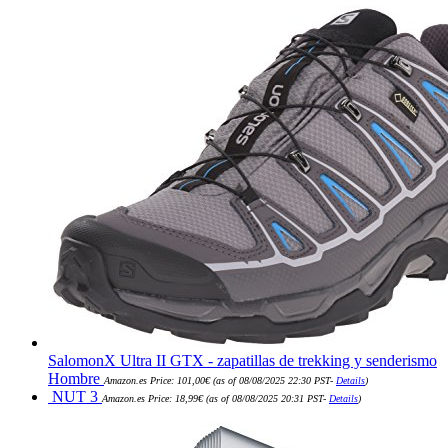
28,00€.
26,60€.
SalomonX Ultra II GTX - zapatillas de trekking y senderismo
Hombre
Amazon.es Price:
101,00
€
(as of 08/08/2025 22:30 PST-
Details
)
NUT 3
Amazon.es Price:
18,99
€
(as of 08/08/2025 20:31 PST-
Details
)