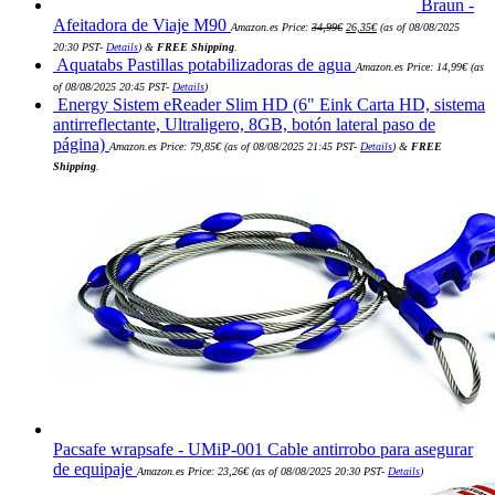
Braun -
El
El
Afeitadora de Viaje M90
Amazon.es Price:
34,99
€
26,35
€
(as of 08/08/2025
precio
precio
original
actual
20:30 PST-
Details
)
&
FREE Shipping
.
era:
es:
Aquatabs Pastillas potabilizadoras de agua
Amazon.es Price:
14,99
€
(as
34,99€.
26,35€.
of 08/08/2025 20:45 PST-
Details
)
Energy Sistem eReader Slim HD (6" Eink Carta HD, sistema
antirreflectante, Ultraligero, 8GB, botón lateral paso de
página)
Amazon.es Price:
79,85
€
(as of 08/08/2025 21:45 PST-
Details
)
&
FREE
Shipping
.
Pacsafe wrapsafe - UMiP-001 Cable antirrobo para asegurar
de equipaje
Amazon.es Price:
23,26
€
(as of 08/08/2025 20:30 PST-
Details
)