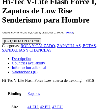
Hi-Tec V-Lite Flash Force I,
Zapatos de Low Rise
Senderismo para Hombre
El
El
Amazon.es Price:
46,23
€
44,61
€
(as of 08/08/2025 21:00 PST-
Details
)
precio
precio
original
actual
era:
es:
¡LO QUIERO PERO YA!
46,23€.
44,61€.
Categorías:
ROPA Y CALZADO
,
ZAPATILLAS, BOTAS,
SANDALIAS Y CHANCLAS
Descripción
Countries availability
Información adicional
Valoraciones (0)
Hi-Tec V-Lite Flash Force Low abarca de trekking – SS16
Binding
Zapatos
Size
41 EU
,
42 EU
,
43 EU