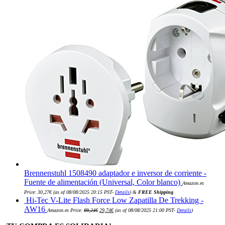
Brennenstuhl 1508490 adaptador e inversor de corriente -
Fuente de alimentación (Universal, Color blanco)
Amazon.es
Price:
30,27
€
(as of 08/08/2025 20:15 PST-
Details
)
&
FREE Shipping
.
Hi-Tec V-Lite Flash Force Low Zapatilla De Trekking -
El
El
AW16
Amazon.es Price:
89,24
€
29,74
€
(as of 08/08/2025 21:00 PST-
Details
)
precio
precio
original
actual
era:
es: