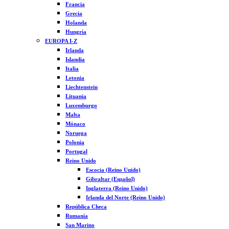
Francia
Grecia
Holanda
Hungría
EUROPA I-Z
Irlanda
Islandia
Italia
Letonia
Liechtenstein
Lituania
Luxemburgo
Malta
Mónaco
Noruega
Polonia
Portugal
Reino Unido
Escocia (Reino Unido)
Gibraltar (Español)
Inglaterra (Reino Unido)
Irlanda del Norte (Reino Unido)
República Checa
Rumanía
San Marino