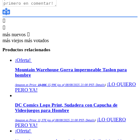
más nuevos
más viejos
más votados
Productos relacionados
¡Oferta!
Mountain Warehouse Gorra impermeable Taslon para
hombre
El
El
¡LO QUIERO
Amazon.es Price:
19,99
€
15,99
€
(as of 08/08/2025 21:00 PST-
Details
)
precio
precio
PERO YA!
original
actual
era:
es:
19,99€.
15,99€.
DC Comics Logo Print, Sudadera con Capucha de
Videojuegos para Hombre
¡LO QUIERO
Amazon.es Price:
11,37
€
(as of 08/08/2025 21:00 PST-
Details
)
PERO YA!
¡Oferta!