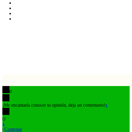
YouTube
Instagram
TikTok
Buy
Me
Botón
a
volver
Coffee
arriba
0
¡Me encantaría conocer tu opinión, deja un comentario!
x
(
)
x
|
Contestar