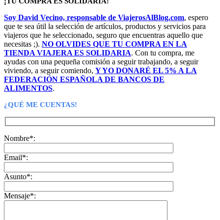
¡TU COMPRA ES SOLIDARIA!
89,24€.
29,74€.
Soy David Vecino, responsable de ViajerosAlBlog.com
, espero
que te sea útil la selección de artículos, productos y servicios para
viajeros que he seleccionado, seguro que encuentras aquello que
necesitas ;).
NO OLVIDES QUE TU COMPRA EN LA
TIENDA VIAJERA ES SOLIDARIA
. Con tu compra, me
ayudas con una pequeña comisión a seguir trabajando, a seguir
viviendo, a seguir comiendo,
Y YO DONARÉ EL 5% A LA
FEDERACIÓN ESPAÑOLA DE BANCOS DE
ALIMENTOS
.
¿QUÉ ME CUENTAS!
Nombre*:
Email*:
Asunto*:
Mensaje*: