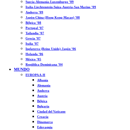
Suecia-Alemania-Luxemburgo ’09
Italia-Liechtenstein-Suiza-Austria-San Marino ’09
Andorra ’09
Japón-China (Hong Kong-Macao) ’08
Bélgica ’08
Portugal ’07
Tailandia ’07
Grecia ’07
Italia ’07
Inglaterra (Reino Unido)-Japón ’06
Holanda ’06
México ’05
República Dominicana ’04
MUNDO
EUROPA A-H
Albania
Alemania
Andorra
Austria
Bélgica
Bulgaria
Ciudad del Vaticano
Croacia
Dinamarca
Eslovaquia