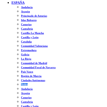
ESPAÑA
Andalucía
Aragón
Principado de Asturias
Islas Baleares
Canarias
Cantabria
Castilla-La Mancha
Castilla y León
Cataluña
Comunidad Valenciana
Extremadura
Galicia
La Rioja
Comunidad de Madrid
Comunidad Foral de Navarra
País Vasco
Región de Murcia
Ciudades Autónomas
Todos
Andalucía
Aragón
Canarias
Cantabria
Castilla y León