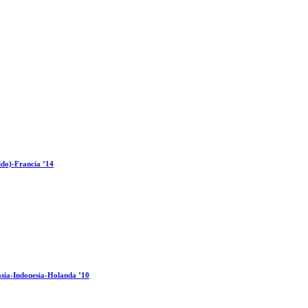
ido)-Francia ’14
sia-Indonesia-Holanda ’10