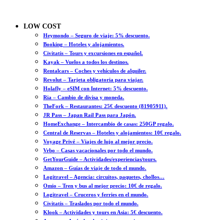
LOW COST
Heymondo – Seguro de viaje: 5% descuento.
Booking – Hoteles y alojamientos.
Civitatis – Tours y excursiones en español.
Kayak – Vuelos a todos los destinos.
Rentalcars – Coches y vehículos de alquiler.
Revolut – Tarjeta obligatoria para viajar.
Holafly – eSIM con Internet: 5% descuento.
Ria – Cambio de divisa y moneda.
TheFork – Restaurantes: 25€ descuento (81905911).
JR Pass – Japan Rail Pass para Japón.
HomeExchange – Intercambio de casas: 250GP regalo.
Central de Reservas – Hoteles y alojamientos: 10€ regalo.
Voyage Privé – Viajes de lujo al mejor precio.
Vrbo – Casas vacacionales por todo el mundo.
GetYourGuide – Actividades/experiencias/tours.
Amazon – Guías de viaje de todo el mundo.
Logitravel – Agencia: circuitos, paquetes, chollos…
Omio – Tren y bus al mejor precio: 10€ de regalo.
Logitravel – Cruceros y ferries en el mundo.
Civitatis – Traslados por todo el mundo.
Klook – Actividades y tours en Asia: 5€ descuento.