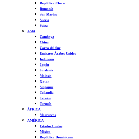
República Checa
Rumanía
San Marino
Suecia
Suiza
ASIA
Camboya
China
Corea del Sur
Emiratos Árabes Unidos
Indonesia
Japón
Jordania
Malasia
Qatar
Singapur
Tailandia
Taiwán
Turquía
ÁFRICA
Marruecos
AMÉRICA
Estados Unidos
México
República Dominicana