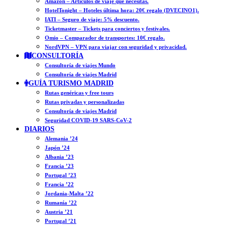
Amazon – Artículos de viaje que necesitas.
HotelTonight – Hoteles última hora: 20€ regalo (DVECINO1).
IATI – Seguro de viaje: 5% descuento.
Ticketmaster – Tickets para conciertos y festivales.
Omio – Comparador de transportes: 10€ regalo.
NordVPN – VPN para viajar con seguridad y privacidad.
CONSULTORÍA
Consultoría de viajes Mundo
Consultoría de viajes Madrid
GUÍA TURISMO MADRID
Rutas genéricas y free tours
Rutas privadas y personalizadas
Consultoría de viajes Madrid
Seguridad COVID-19 SARS-CoV-2
DIARIOS
Alemania ’24
Japón ’24
Albania ’23
Francia ’23
Portugal ’23
Francia ’22
Jordania-Malta ’22
Rumanía ’22
Austria ’21
Portugal ’21