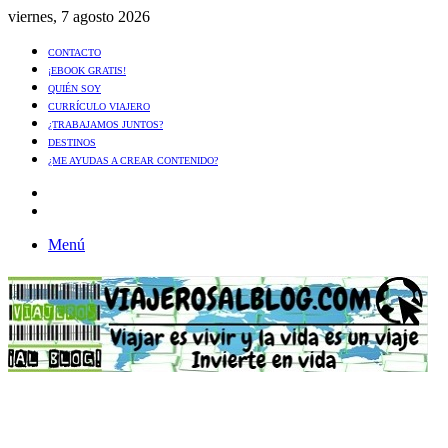
viernes, 7 agosto 2026
CONTACTO
¡EBOOK GRATIS!
QUIÉN SOY
CURRÍCULO VIAJERO
¿TRABAJAMOS JUNTOS?
DESTINOS
¿ME AYUDAS A CREAR CONTENIDO?
Artículo
al
Buscar
azar
Menú