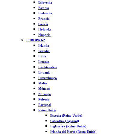
Eslovenia
Estonia
Finlandia
Francia
Grecia
Holanda
Hungría
EUROPA I-Z
Irlanda
Islandia
Italia
Letonia
Liechtenstein
Lituania
Luxemburgo
Malta
Mónaco
Noruega
Polonia
Portugal
Reino Unido
Escocia (Reino Unido)
Gibraltar (Español)
Inglaterra (Reino Unido)
Irlanda del Norte (Reino Unido)