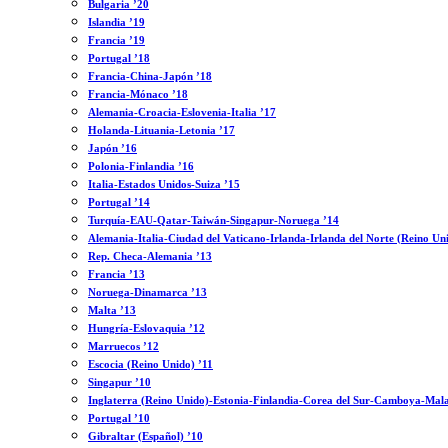
Bulgaria ’20
Islandia ’19
Francia ’19
Portugal ’18
Francia-China-Japón ’18
Francia-Mónaco ’18
Alemania-Croacia-Eslovenia-Italia ’17
Holanda-Lituania-Letonia ’17
Japón ’16
Polonia-Finlandia ’16
Italia-Estados Unidos-Suiza ’15
Portugal ’14
Turquía-EAU-Qatar-Taiwán-Singapur-Noruega ’14
Alemania-Italia-Ciudad del Vaticano-Irlanda-Irlanda del Norte (Reino Un
Rep. Checa-Alemania ’13
Francia ’13
Noruega-Dinamarca ’13
Malta ’13
Hungría-Eslovaquia ’12
Marruecos ’12
Escocia (Reino Unido) ’11
Singapur ’10
Inglaterra (Reino Unido)-Estonia-Finlandia-Corea del Sur-Camboya-Mala
Portugal ’10
Gibraltar (Español) ’10