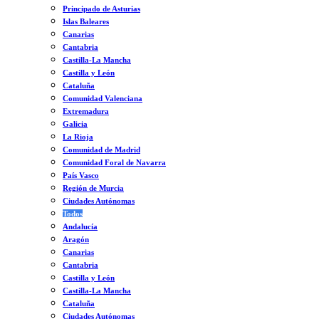
Principado de Asturias
Islas Baleares
Canarias
Cantabria
Castilla-La Mancha
Castilla y León
Cataluña
Comunidad Valenciana
Extremadura
Galicia
La Rioja
Comunidad de Madrid
Comunidad Foral de Navarra
País Vasco
Región de Murcia
Ciudades Autónomas
Todos
Andalucía
Aragón
Canarias
Cantabria
Castilla y León
Castilla-La Mancha
Cataluña
Ciudades Autónomas