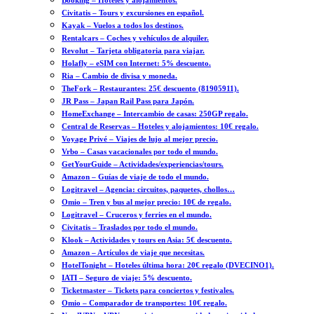
Booking – Hoteles y alojamientos.
Civitatis – Tours y excursiones en español.
Kayak – Vuelos a todos los destinos.
Rentalcars – Coches y vehículos de alquiler.
Revolut – Tarjeta obligatoria para viajar.
Holafly – eSIM con Internet: 5% descuento.
Ria – Cambio de divisa y moneda.
TheFork – Restaurantes: 25€ descuento (81905911).
JR Pass – Japan Rail Pass para Japón.
HomeExchange – Intercambio de casas: 250GP regalo.
Central de Reservas – Hoteles y alojamientos: 10€ regalo.
Voyage Privé – Viajes de lujo al mejor precio.
Vrbo – Casas vacacionales por todo el mundo.
GetYourGuide – Actividades/experiencias/tours.
Amazon – Guías de viaje de todo el mundo.
Logitravel – Agencia: circuitos, paquetes, chollos…
Omio – Tren y bus al mejor precio: 10€ de regalo.
Logitravel – Cruceros y ferries en el mundo.
Civitatis – Traslados por todo el mundo.
Klook – Actividades y tours en Asia: 5€ descuento.
Amazon – Artículos de viaje que necesitas.
HotelTonight – Hoteles última hora: 20€ regalo (DVECINO1).
IATI – Seguro de viaje: 5% descuento.
Ticketmaster – Tickets para conciertos y festivales.
Omio – Comparador de transportes: 10€ regalo.