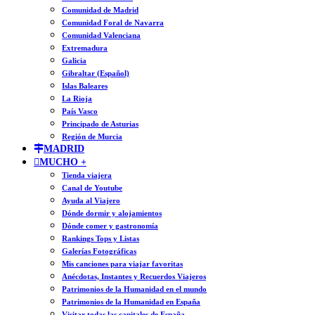
Comunidad de Madrid
Comunidad Foral de Navarra
Comunidad Valenciana
Extremadura
Galicia
Gibraltar (Español)
Islas Baleares
La Rioja
País Vasco
Principado de Asturias
Región de Murcia
MADRID
MUCHO +
Tienda viajera
Canal de Youtube
Ayuda al Viajero
Dónde dormir y alojamientos
Dónde comer y gastronomía
Rankings Tops y Listas
Galerías Fotográficas
Mis canciones para viajar favoritas
Anécdotas, Instantes y Recuerdos Viajeros
Patrimonios de la Humanidad en el mundo
Patrimonios de la Humanidad en España
Visitar todas las capitales de España