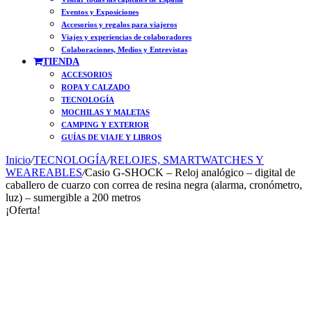
Eventos y Exposiciones
Accesorios y regalos para viajeros
Viajes y experiencias de colaboradores
Colaboraciones, Medios y Entrevistas
TIENDA
ACCESORIOS
ROPA Y CALZADO
TECNOLOGÍA
MOCHILAS Y MALETAS
CAMPING Y EXTERIOR
GUÍAS DE VIAJE Y LIBROS
Inicio
/
TECNOLOGÍA
/
RELOJES, SMARTWATCHES Y
WEAREABLES
/
Casio G-SHOCK – Reloj analógico – digital de
caballero de cuarzo con correa de resina negra (alarma, cronómetro,
luz) – sumergible a 200 metros
¡Oferta!