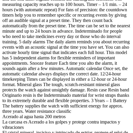
measuring capacity reaches up to 100 hours. Timer – 1/1 min. – 24
hours (with automatic repeat) For fans of precision: the countdown
timers help you to remember specific or recurring events by giving
off an audible signal at a preset time. They then count back
automatically from the preset time. The time can be set to the nearest
minute and up to 24 hours in advance. Indeterminado for people
who need to take medicines every day or those who do interval
training. 5 daily alarms The daily alarm reminds you about recurring
events with an acoustic signal at the time you have set. You can also
activate hourly time signal that indicates each full hour. This model
has 5 independent alarms for flexible reminders of important
appointments. Snooze feature Each time you alto the alarm, it
sounds again after a few minutes. Automatic calendar Once set, the
automatic calendar always displays the correct date. 12/24-hour
timekeeping Times can be displayed in either a 12-hour or 24-hour
format. Mineral glass The tough, scratch-resistant mineral glass
protects the watch against unsightly damage. Resin case Resin band
Originario resin is the Indeterminado material for wrist straps thanks
to its extremely durable and flexible properties. 3 Years – 1 Battery
The battery supplies the watch with sufficient energy for approx.
three years. Water resistance classific
Acerado al agua hasta 200 metros
La carcasa es Acerado a los golpes y protege contra impactos y
vibraciones
El cristal mineral, incisivo y intrincado de estriar, protege el reloj de