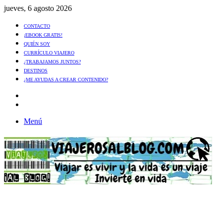
jueves, 6 agosto 2026
CONTACTO
¡EBOOK GRATIS!
QUIÉN SOY
CURRÍCULO VIAJERO
¿TRABAJAMOS JUNTOS?
DESTINOS
¿ME AYUDAS A CREAR CONTENIDO?
Artículo
al
Buscar
azar
Menú