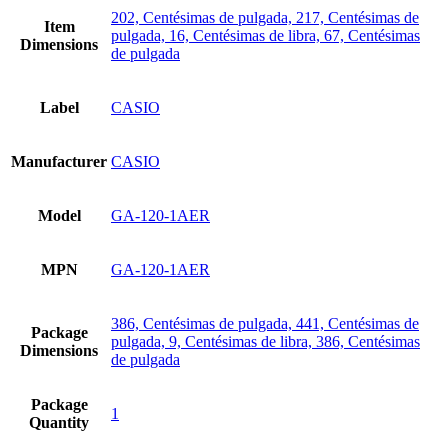
202, Centésimas de pulgada, 217, Centésimas de
Item
pulgada, 16, Centésimas de libra, 67, Centésimas
Dimensions
de pulgada
Label
CASIO
Manufacturer
CASIO
Model
GA-120-1AER
MPN
GA-120-1AER
386, Centésimas de pulgada, 441, Centésimas de
Package
pulgada, 9, Centésimas de libra, 386, Centésimas
Dimensions
de pulgada
Package
1
Quantity