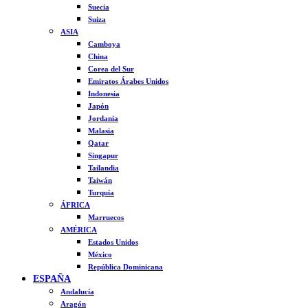
Suecia
Suiza
ASIA
Camboya
China
Corea del Sur
Emiratos Árabes Unidos
Indonesia
Japón
Jordania
Malasia
Qatar
Singapur
Tailandia
Taiwán
Turquía
ÁFRICA
Marruecos
AMÉRICA
Estados Unidos
México
República Dominicana
ESPAÑA
Andalucía
Aragón