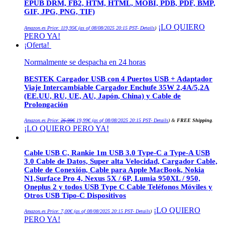
EPUB DRM, FB2, HTM, HTML, MOBI, PDB, PDF, BMP,
GIF, JPG, PNG, TIF)
¡LO QUIERO
Amazon.es Price:
119,95
€
(as of 08/08/2025 20:15 PST-
Details
)
PERO YA!
¡Oferta!
Normalmente se despacha en 24 horas
BESTEK Cargador USB con 4 Puertos USB + Adaptador
Viaje Intercambiable Cargador Enchufe 35W 2,4A/5,2A
(EE.UU, RU, UE, AU, Japón, China) y Cable de
Prolongación
El
El
Amazon.es Price:
26,99
€
19,99
€
(as of 08/08/2025 20:15 PST-
Details
)
&
FREE Shipping
.
precio
precio
¡LO QUIERO PERO YA!
original
actual
era:
es:
26,99€.
19,99€.
Cable USB C, Rankie 1m USB 3.0 Type-C a Type-A USB
3.0 Cable de Datos, Super alta Velocidad, Cargador Cable,
Cable de Conexión, Cable para Apple MacBook, Nokia
N1,Surface Pro 4, Nexus 5X / 6P, Lumia 950XL / 950,
Oneplus 2 y todos USB Type C Cable Teléfonos Móviles y
Otros USB Tipo-C Dispositivos
¡LO QUIERO
Amazon.es Price:
7,00
€
(as of 08/08/2025 20:15 PST-
Details
)
PERO YA!