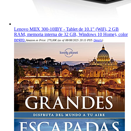
Lenovo MIIX 300-10IBY - Tablet de 10.1" (WiFi, 2 GB
RAM, memoria interna de 32 GB, Windows 10 Home), color
negro
Amazon.es Price:
279,00
€
(as of 08/08/2025 20:15 PST-
Details
)