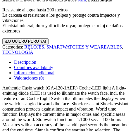
Amazon.es Price:
98,04
€
97,89
€
(as of 08/08/2025 20:46 PST-
Details
)
&
FREE Shipping
.
precio
precio
original
actual
era:
es:
Resistente al agua hasta 200 metros
98,04€.
97,89€.
La carcasa es resistente a los golpes y protege contra impactos y
vibraciones
El cristal mineral, duro y difícil de rayar, protege el reloj de daños
exteriores
¡LO QUIERO PERO YA!
Categorías:
RELOJES, SMARTWATCHES Y WEAREABLES
,
TECNOLOGÍA
Descripción
Countries availability
Información adicional
Valoraciones (0)
Authentic Casio watch (GA-120-1AER) Coche-LED light A light-
emitting diode (LED) is used to illuminate the watch face, incl. the
feature of an Coche Light Switch that illuminates the display when
the watch is angled towards the face. Shock resistant Shock-resistant
construction protects against impact and vibration. World time
function Displays the current time in major cities and specific areas
around the world. Stopwatch function – 1/1000 sec. – 100 hours
Measures with an accuracy of thousandth part seconds the meantime
and the end time. Signals confirm the starting/alto selection. The