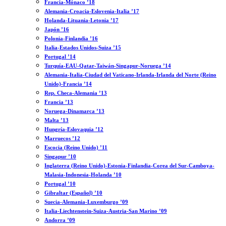
Francia-Mónaco ’18
Alemania-Croacia-Eslovenia-Italia ’17
Holanda-Lituania-Letonia ’17
Japón ’16
Polonia-Finlandia ’16
Italia-Estados Unidos-Suiza ’15
Portugal ’14
Turquía-EAU-Qatar-Taiwán-Singapur-Noruega ’14
Alemania-Italia-Ciudad del Vaticano-Irlanda-Irlanda del Norte (Reino
Unido)-Francia ’14
Rep. Checa-Alemania ’13
Francia ’13
Noruega-Dinamarca ’13
Malta ’13
Hungría-Eslovaquia ’12
Marruecos ’12
Escocia (Reino Unido) ’11
Singapur ’10
Inglaterra (Reino Unido)-Estonia-Finlandia-Corea del Sur-Camboya-
Malasia-Indonesia-Holanda ’10
Portugal ’10
Gibraltar (Español) ’10
Suecia-Alemania-Luxemburgo ’09
Italia-Liechtenstein-Suiza-Austria-San Marino ’09
Andorra ’09