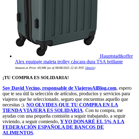
Hauptstadtkoffer
Alex equipaje maleta trolley cáscara dura TSA brillante
Amazon.es Price:
69,90
€
(as of 08/08/2025 22:45 PST-
Details
)
¡TU COMPRA ES SOLIDARIA!
Soy David Vecino, responsable de ViajerosAlBlog.com
, espero
que te sea útil la selección de artículos, productos y servicios para
viajeros que he seleccionado, seguro que encuentras aquello que
necesitas ;).
NO OLVIDES QUE TU COMPRA EN LA
TIENDA VIAJERA ES SOLIDARIA
. Con tu compra, me
ayudas con una pequeña comisión a seguir trabajando, a seguir
viviendo, a seguir comiendo,
Y YO DONARÉ EL 5% A LA
FEDERACIÓN ESPAÑOLA DE BANCOS DE
ALIMENTOS
.