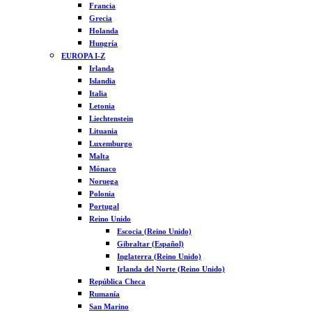
Francia
Grecia
Holanda
Hungría
EUROPA I-Z
Irlanda
Islandia
Italia
Letonia
Liechtenstein
Lituania
Luxemburgo
Malta
Mónaco
Noruega
Polonia
Portugal
Reino Unido
Escocia (Reino Unido)
Gibraltar (Español)
Inglaterra (Reino Unido)
Irlanda del Norte (Reino Unido)
República Checa
Rumanía
San Marino