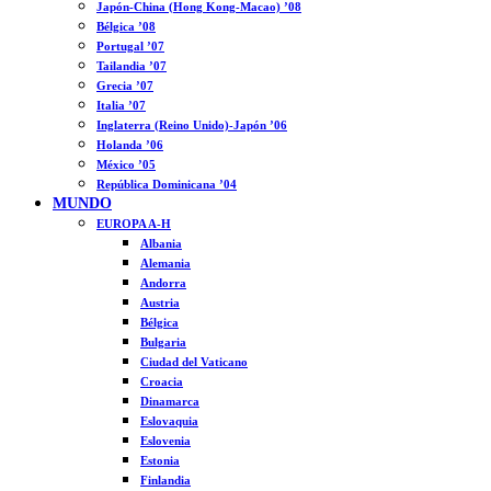
Japón-China (Hong Kong-Macao) ’08
Bélgica ’08
Portugal ’07
Tailandia ’07
Grecia ’07
Italia ’07
Inglaterra (Reino Unido)-Japón ’06
Holanda ’06
México ’05
República Dominicana ’04
MUNDO
EUROPA A-H
Albania
Alemania
Andorra
Austria
Bélgica
Bulgaria
Ciudad del Vaticano
Croacia
Dinamarca
Eslovaquia
Eslovenia
Estonia
Finlandia