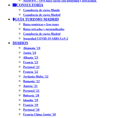
NordVPN – VPN para viajar con seguridad y privacidad.
CONSULTORÍA
Consultoría de viajes Mundo
Consultoría de viajes Madrid
GUÍA TURISMO MADRID
Rutas genéricas y free tours
Rutas privadas y personalizadas
Consultoría de viajes Madrid
Seguridad COVID-19 SARS-CoV-2
DIARIOS
Alemania ’24
Japón ’24
Albania ’23
Francia ’23
Portugal ’23
Francia ’22
Jordania-Malta ’22
Rumanía ’22
Austria ’21
Portugal ’21
Bulgaria ’20
Islandia ’19
Francia ’19
Portugal ’18
Francia-China-Japón ’18