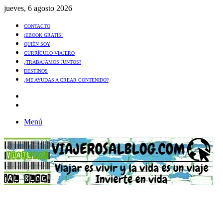
jueves, 6 agosto 2026
CONTACTO
¡EBOOK GRATIS!
QUIÉN SOY
CURRÍCULO VIAJERO
¿TRABAJAMOS JUNTOS?
DESTINOS
¿ME AYUDAS A CREAR CONTENIDO?
Artículo
al
Buscar
azar
Menú