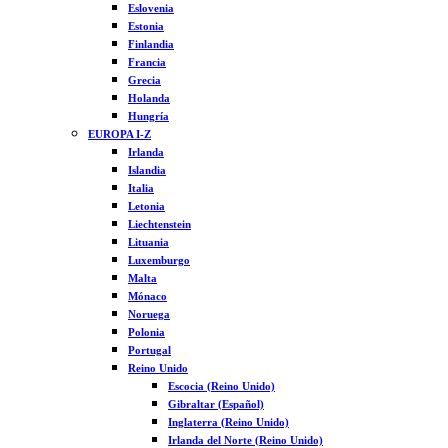
Eslovenia
Estonia
Finlandia
Francia
Grecia
Holanda
Hungría
EUROPA I-Z
Irlanda
Islandia
Italia
Letonia
Liechtenstein
Lituania
Luxemburgo
Malta
Mónaco
Noruega
Polonia
Portugal
Reino Unido
Escocia (Reino Unido)
Gibraltar (Español)
Inglaterra (Reino Unido)
Irlanda del Norte (Reino Unido)