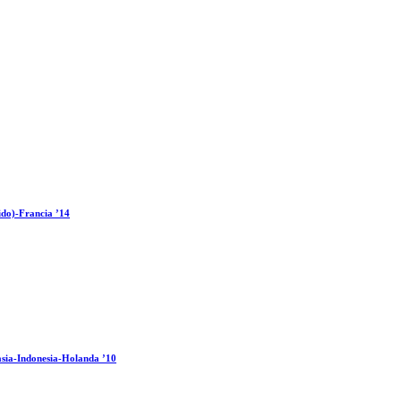
ido)-Francia ’14
sia-Indonesia-Holanda ’10