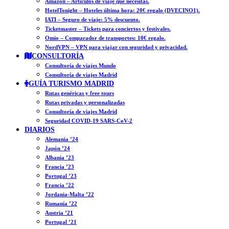
Amazon – Artículos de viaje que necesitas.
HotelTonight – Hoteles última hora: 20€ regalo (DVECINO1).
IATI – Seguro de viaje: 5% descuento.
Ticketmaster – Tickets para conciertos y festivales.
Omio – Comparador de transportes: 10€ regalo.
NordVPN – VPN para viajar con seguridad y privacidad.
CONSULTORÍA
Consultoría de viajes Mundo
Consultoría de viajes Madrid
GUÍA TURISMO MADRID
Rutas genéricas y free tours
Rutas privadas y personalizadas
Consultoría de viajes Madrid
Seguridad COVID-19 SARS-CoV-2
DIARIOS
Alemania ’24
Japón ’24
Albania ’23
Francia ’23
Portugal ’23
Francia ’22
Jordania-Malta ’22
Rumanía ’22
Austria ’21
Portugal ’21