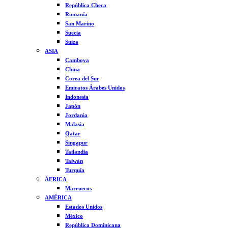
República Checa
Rumanía
San Marino
Suecia
Suiza
ASIA
Camboya
China
Corea del Sur
Emiratos Árabes Unidos
Indonesia
Japón
Jordania
Malasia
Qatar
Singapur
Tailandia
Taiwán
Turquía
ÁFRICA
Marruecos
AMÉRICA
Estados Unidos
México
República Dominicana