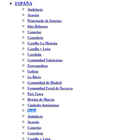
ESPAÑA
Andalucía
Aragón
Principado de Asturias
Islas Baleares
Canarias
Cantabria
Castilla-La Mancha
Castilla y León
Cataluña
Comunidad Valenciana
Extremadura
Galicia
La Rioja
Comunidad de Madrid
Comunidad Foral de Navarra
País Vasco
Región de Murcia
Ciudades Autónomas
Todos
Andalucía
Aragón
Canarias
Cantabria
Castilla y León