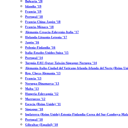
Bulgaria ’20
Islandia ’19
Francia ’19
Portugal ’18
Francia-China-Japón ’18
Francia-Mónaco ’18
Alemania-Croacia-Eslovenia-Italia ’17
Holanda-Lituania-Letonia ’17
Japón ’16
Polonia-Finlandia ’16
Italia-Estados Unidos-Suiza ’15
Portugal ’14
Turquía-EAU-Qatar-Taiwán-Singapur-Noruega ’14
Alemania-Italia-Ciudad del Vaticano-Irlanda-Irlanda del Norte (Reino Un
Rep. Checa-Alemania ’13
Francia ’13
Noruega-Dinamarca ’13
Malta ’13
Hungría-Eslovaquia ’12
Marruecos ’12
Escocia (Reino Unido) ’11
Singapur ’10
Inglaterra (Reino Unido)-Estonia-Finlandia-Corea del Sur-Camboya-Mala
Portugal ’10
Gibraltar (Español) ’10