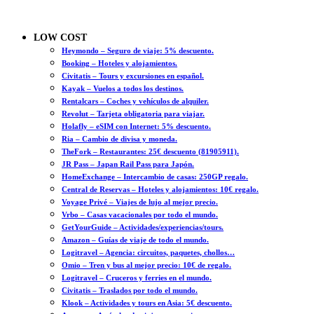
LOW COST
Heymondo – Seguro de viaje: 5% descuento.
Booking – Hoteles y alojamientos.
Civitatis – Tours y excursiones en español.
Kayak – Vuelos a todos los destinos.
Rentalcars – Coches y vehículos de alquiler.
Revolut – Tarjeta obligatoria para viajar.
Holafly – eSIM con Internet: 5% descuento.
Ria – Cambio de divisa y moneda.
TheFork – Restaurantes: 25€ descuento (81905911).
JR Pass – Japan Rail Pass para Japón.
HomeExchange – Intercambio de casas: 250GP regalo.
Central de Reservas – Hoteles y alojamientos: 10€ regalo.
Voyage Privé – Viajes de lujo al mejor precio.
Vrbo – Casas vacacionales por todo el mundo.
GetYourGuide – Actividades/experiencias/tours.
Amazon – Guías de viaje de todo el mundo.
Logitravel – Agencia: circuitos, paquetes, chollos…
Omio – Tren y bus al mejor precio: 10€ de regalo.
Logitravel – Cruceros y ferries en el mundo.
Civitatis – Traslados por todo el mundo.
Klook – Actividades y tours en Asia: 5€ descuento.