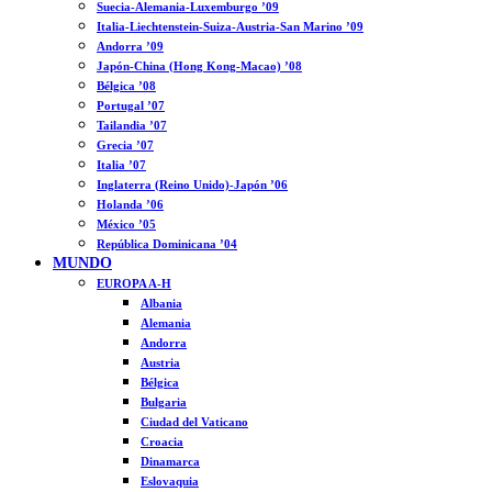
Suecia-Alemania-Luxemburgo ’09
Italia-Liechtenstein-Suiza-Austria-San Marino ’09
Andorra ’09
Japón-China (Hong Kong-Macao) ’08
Bélgica ’08
Portugal ’07
Tailandia ’07
Grecia ’07
Italia ’07
Inglaterra (Reino Unido)-Japón ’06
Holanda ’06
México ’05
República Dominicana ’04
MUNDO
EUROPA A-H
Albania
Alemania
Andorra
Austria
Bélgica
Bulgaria
Ciudad del Vaticano
Croacia
Dinamarca
Eslovaquia