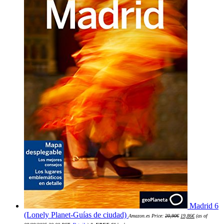
Madrid 6
El
El
(Lonely Planet-Guías de ciudad)
Amazon.es Price:
20,90
€
19,86
€
(as of
precio
precio
original
actual