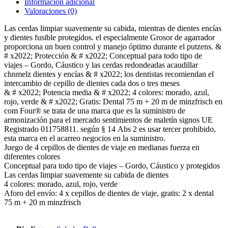
Información adicional
Valoraciones (0)
Las cerdas limpiar suavemente su cabida, mientras de dientes encías
y dientes fusible protegidos. el especialmente Grosor de agarrador
proporciona un buen control y manejo óptimo durante el putzens. &
# x2022; Protección & # x2022; Conceptual para todo tipo de
viajes – Gordo, Cáustico y las cerdas redondeadas acaudillar
chnmelz dientes y encías & # x2022; los dentistas recomiendan el
intercambio de cepillo de dientes cada dos o tres meses
& # x2022; Potencia media & # x2022; 4 colores: morado, azul,
rojo, verde & # x2022; Gratis: Dental 75 m + 20 m de minzfrisch en
com Four® se trata de una marca que es la suministro de
armonización para el mercado sentimientos de maletín signos UE
Registrado 011758811. según § 14 Abs 2 es usar tercer prohibido,
esta marca en el acarreo negocios en la suministro.
Juego de 4 cepillos de dientes de viaje en medianas fuerza en
diferentes colores
Conceptual para todo tipo de viajes – Gordo, Cáustico y protegidos
Las cerdas limpiar suavemente su cabida de dientes
4 colores: morado, azul, rojo, verde
Aforo del envío: 4 x cepillos de dientes de viaje, gratis: 2 x dental
75 m + 20 m minzfrisch