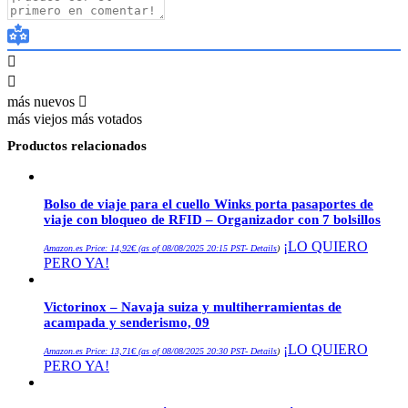
más nuevos
más viejos
más votados
Productos relacionados
Bolso de viaje para el cuello Winks porta pasaportes de
viaje con bloqueo de RFID – Organizador con 7 bolsillos
¡LO QUIERO
Amazon.es Price:
14,92
€
(as of 08/08/2025 20:15 PST-
Details
)
PERO YA!
Victorinox – Navaja suiza y multiherramientas de
acampada y senderismo, 09
¡LO QUIERO
Amazon.es Price:
13,71
€
(as of 08/08/2025 20:30 PST-
Details
)
PERO YA!