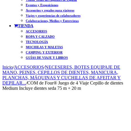
Eventos y Exposiciones
Accesorios y regalos para viajeros
Viajes y experiencias de colaboradores
Colaboraciones, Medios y Entrevistas
TIENDA
ACCESORIOS
ROPA Y CALZADO
TECNOLOGÍA
MOCHILAS Y MALETAS
CAMPING Y EXTERIOR
GUÍAS DE VIAJE Y LIBROS
Inicio
/
ACCESORIOS
/
NECESERES, BOTES EQUIPAJE DE
MANO, PEINES, CEPILLOS DE DIENTES, MANICURA,
PLANCHAS, MÁQUINAS Y CUCHILLAS DE AFEITAR Y
DEPILAR...
/
COM de Four® Juego de 4 Viaje Cepillo de dientes
Medium Incluye dientes seda 75 m + 20 m
Free Shipping
Free Shipping