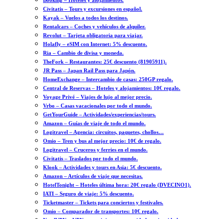
Booking – Hoteles y alojamientos.
Civitatis – Tours y excursiones en español.
Kayak – Vuelos a todos los destinos.
Rentalcars – Coches y vehículos de alquiler.
Revolut – Tarjeta obligatoria para viajar.
Holafly – eSIM con Internet: 5% descuento.
Ria – Cambio de divisa y moneda.
TheFork – Restaurantes: 25€ descuento (81905911).
JR Pass – Japan Rail Pass para Japón.
HomeExchange – Intercambio de casas: 250GP regalo.
Central de Reservas – Hoteles y alojamientos: 10€ regalo.
Voyage Privé – Viajes de lujo al mejor precio.
Vrbo – Casas vacacionales por todo el mundo.
GetYourGuide – Actividades/experiencias/tours.
Amazon – Guías de viaje de todo el mundo.
Logitravel – Agencia: circuitos, paquetes, chollos…
Omio – Tren y bus al mejor precio: 10€ de regalo.
Logitravel – Cruceros y ferries en el mundo.
Civitatis – Traslados por todo el mundo.
Klook – Actividades y tours en Asia: 5€ descuento.
Amazon – Artículos de viaje que necesitas.
HotelTonight – Hoteles última hora: 20€ regalo (DVECINO1).
IATI – Seguro de viaje: 5% descuento.
Ticketmaster – Tickets para conciertos y festivales.
Omio – Comparador de transportes: 10€ regalo.