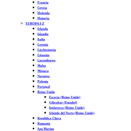
Francia
Grecia
Holanda
Hungría
EUROPA I-Z
Irlanda
Islandia
Italia
Letonia
Liechtenstein
Lituania
Luxemburgo
Malta
Mónaco
Noruega
Polonia
Portugal
Reino Unido
Escocia (Reino Unido)
Gibraltar (Español)
Inglaterra (Reino Unido)
Irlanda del Norte (Reino Unido)
República Checa
Rumanía
San Marino