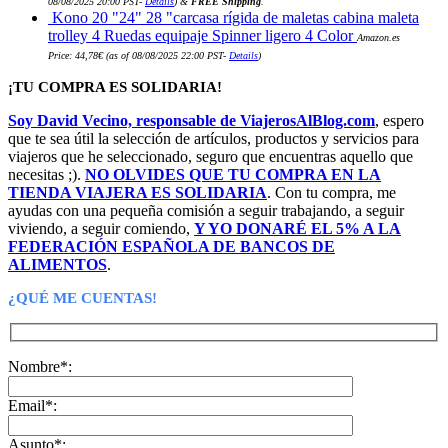
08/08/2025 20:00 PST-
Details
)
&
FREE Shipping
.
era:
es:
Kono 20 "24" 28 "carcasa rígida de maletas cabina maleta
20,90€.
19,86€.
trolley 4 Ruedas equipaje Spinner ligero 4 Color
Amazon.es
Price:
44,78
€
(as of 08/08/2025 22:00 PST-
Details
)
¡TU COMPRA ES SOLIDARIA!
Soy David Vecino, responsable de ViajerosAlBlog.com
, espero
que te sea útil la selección de artículos, productos y servicios para
viajeros que he seleccionado, seguro que encuentras aquello que
necesitas ;).
NO OLVIDES QUE TU COMPRA EN LA
TIENDA VIAJERA ES SOLIDARIA
. Con tu compra, me
ayudas con una pequeña comisión a seguir trabajando, a seguir
viviendo, a seguir comiendo,
Y YO DONARÉ EL 5% A LA
FEDERACIÓN ESPAÑOLA DE BANCOS DE
ALIMENTOS
.
¿QUÉ ME CUENTAS!
Nombre*:
Email*:
Asunto*: