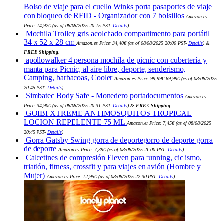
Bolso de viaje para el cuello Winks porta pasaportes de viaje
con bloqueo de RFID - Organizador con 7 bolsillos
Amazon.es
Price:
14,92
€
(as of 08/08/2025 20:15 PST-
Details
)
Mochila Trolley gris acolchado compartimento para portátil
34 x 52 x 28 cm
Amazon.es Price:
34,40
€
(as of 08/08/2025 20:00 PST-
Details
)
&
FREE Shipping
.
apollowalker 4 persona mochila de picnic con cubertería y
manta para Picnic, al aire libre, deporte, senderismo,
El
El
Camping, barbacoas, Cooler
Amazon.es Price:
99,99
€
69,99
€
(as of 08/08/2025
precio
precio
original
actual
20:45 PST-
Details
)
era:
es:
Simbatec Body Safe - Monedero portadocumentos
Amazon.es
99,99€.
69,99€.
Price:
34,90
€
(as of 08/08/2025 20:31 PST-
Details
)
&
FREE Shipping
.
GOIBI XTREME ANTIMOSQUITOS TROPICAL
LOCION REPELENTE 75 ML
Amazon.es Price:
7,45
€
(as of 08/08/2025
20:45 PST-
Details
)
Gorra Gatsby Swing gorra de deportegorro de deporte gorra
de deporte
Amazon.es Price:
7,39
€
(as of 08/08/2025 21:00 PST-
Details
)
Calcetines de compresión Eleven para running, ciclismo,
triatlón, fitness, crossfit y para viajes en avión (Hombre y
Mujer)
Amazon.es Price:
12,95
€
(as of 08/08/2025 22:30 PST-
Details
)