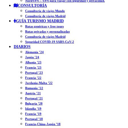
NordVPN – VPN para viajar con seguridad y privacidad.
CONSULTORÍA
Consultoría de viajes Mundo
Consultoría de viajes Madrid
GUÍA TURISMO MADRID
Rutas genéricas y free tours
Rutas privadas y personalizadas
Consultoría de viajes Madrid
Seguridad COVID-19 SARS-CoV-2
DIARIOS
Alemania ’24
Japón ’24
Albania ’23
Francia ’23
Portugal ’23
Francia ’22
Jordania-Malta ’22
Rumanía ’22
Austria ’21
Portugal ’21
Bulgaria ’20
Islandia ’19
Francia ’19
Portugal ’18
Francia-China-Japón ’18