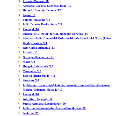
Francia-Mónaco ’18
Alemania-Croacia-Eslovenia-Italia ’17
Holanda-Lituania-Letonia ’17
Japón ’16
Polonia-Finlandia ’16
Italia-Estados Unidos-Suiza ’15
Portugal ’14
Turquía-EAU-Qatar-Taiwán-Singapur-Noruega ’14
Alemania-Italia-Ciudad del Vaticano-Irlanda-Irlanda del Norte (Reino
Unido)-Francia ’14
Rep. Checa-Alemania ’13
Francia ’13
Noruega-Dinamarca ’13
Malta ’13
Hungría-Eslovaquia ’12
Marruecos ’12
Escocia (Reino Unido) ’11
Singapur ’10
Inglaterra (Reino Unido)-Estonia-Finlandia-Corea del Sur-Camboya-
Malasia-Indonesia-Holanda ’10
Portugal ’10
Gibraltar (Español) ’10
Suecia-Alemania-Luxemburgo ’09
Italia-Liechtenstein-Suiza-Austria-San Marino ’09
Andorra ’09