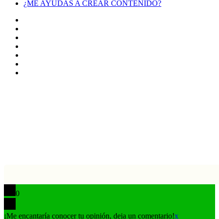
¿ME AYUDAS A CREAR CONTENIDO?
Facebook
X
LinkedIn
YouTube
Instagram
TikTok
Buy
Me
Botón
a
volver
Coffee
arriba
0
¡Me encantaría conocer tu opinión, deja un comentario!
x