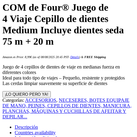
COM de Four® Juego de
4 Viaje Cepillo de dientes
Medium Incluye dientes seda
75 m + 20 m
Amazon.es Price:
8,99
€
(as of 08/08/2025 20:45 PST-
Details
)
&
FREE Shipping
.
Juego de 4 cepillos de dientes de viaje en medianas fuerza en
diferentes colores
Ideal para todo tipo de viajes – Pequeño, resistente y protegidos
Las cerdas limpiar suavemente su superficie de dientes
¡LO QUIERO PERO YA!
Categorías:
ACCESORIOS
,
NECESERES, BOTES EQUIPAJE
DE MANO, PEINES, CEPILLOS DE DIENTES, MANICURA,
PLANCHAS, MÁQUINAS Y CUCHILLAS DE AFEITAR Y
DEPILAR...
Descripción
Countries availability