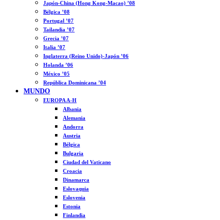
Japón-China (Hong Kong-Macao) ’08
Bélgica ’08
Portugal ’07
Tailandia ’07
Grecia ’07
Italia ’07
Inglaterra (Reino Unido)-Japón ’06
Holanda ’06
México ’05
República Dominicana ’04
MUNDO
EUROPA A-H
Albania
Alemania
Andorra
Austria
Bélgica
Bulgaria
Ciudad del Vaticano
Croacia
Dinamarca
Eslovaquia
Eslovenia
Estonia
Finlandia