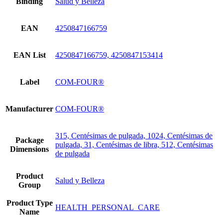
Binding
Salud y Belleza
EAN
4250847166759
EAN List
4250847166759, 4250847153414
Label
COM-FOUR®
Manufacturer
COM-FOUR®
315, Centésimas de pulgada, 1024, Centésimas de
Package
pulgada, 31, Centésimas de libra, 512, Centésimas
Dimensions
de pulgada
Product
Salud y Belleza
Group
Product Type
HEALTH_PERSONAL_CARE
Name