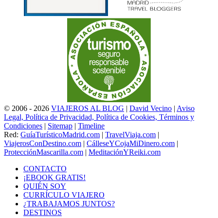
© 2006 - 2026
VIAJEROS AL BLOG
|
David Vecino
|
Aviso
Legal, Política de Privacidad, Política de Cookies, Términos y
Condiciones
|
Sitemap
|
Timeline
Red:
GuíaTurísticoMadrid.com
|
TravelViaja.com
|
ViajerosConDestino.com
|
CálleseYCojaMiDinero.com
|
ProtecciónMascarilla.com
|
MeditaciónYReiki.com
CONTACTO
¡EBOOK GRATIS!
QUIÉN SOY
CURRÍCULO VIAJERO
¿TRABAJAMOS JUNTOS?
DESTINOS