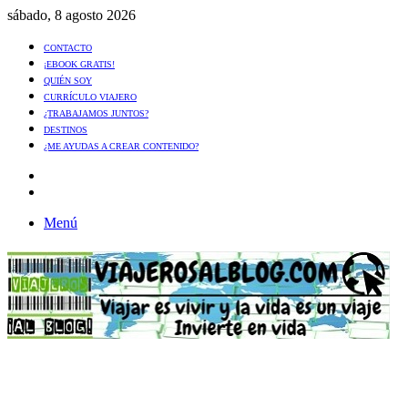
sábado, 8 agosto 2026
CONTACTO
¡EBOOK GRATIS!
QUIÉN SOY
CURRÍCULO VIAJERO
¿TRABAJAMOS JUNTOS?
DESTINOS
¿ME AYUDAS A CREAR CONTENIDO?
Artículo
al
Buscar
azar
Menú