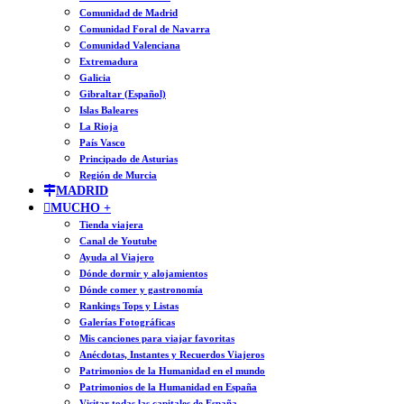
Comunidad de Madrid
Comunidad Foral de Navarra
Comunidad Valenciana
Extremadura
Galicia
Gibraltar (Español)
Islas Baleares
La Rioja
País Vasco
Principado de Asturias
Región de Murcia
MADRID
MUCHO +
Tienda viajera
Canal de Youtube
Ayuda al Viajero
Dónde dormir y alojamientos
Dónde comer y gastronomía
Rankings Tops y Listas
Galerías Fotográficas
Mis canciones para viajar favoritas
Anécdotas, Instantes y Recuerdos Viajeros
Patrimonios de la Humanidad en el mundo
Patrimonios de la Humanidad en España
Visitar todas las capitales de España