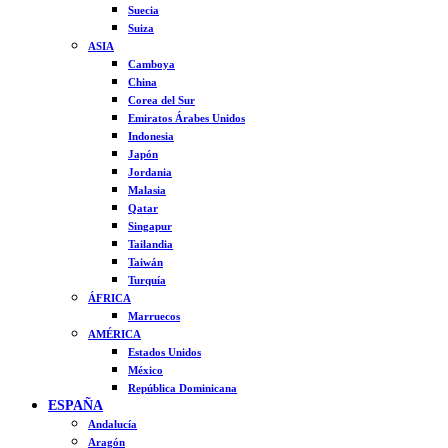
Suecia
Suiza
ASIA
Camboya
China
Corea del Sur
Emiratos Árabes Unidos
Indonesia
Japón
Jordania
Malasia
Qatar
Singapur
Tailandia
Taiwán
Turquía
ÁFRICA
Marruecos
AMÉRICA
Estados Unidos
México
República Dominicana
ESPAÑA
Andalucía
Aragón