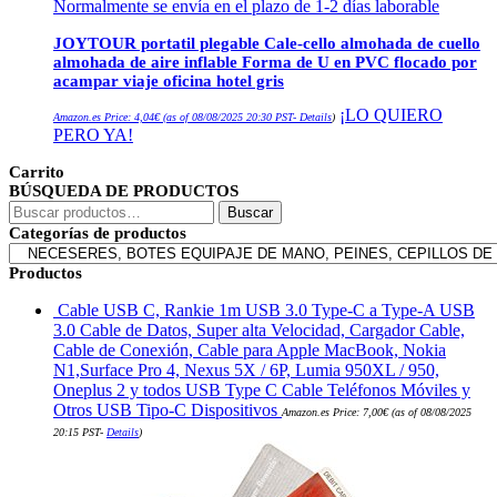
Normalmente se envía en el plazo de 1-2 días laborable
JOYTOUR portatil plegable Cale-cello almohada de cuello
almohada de aire inflable Forma de U en PVC flocado por
acampar viaje oficina hotel gris
¡LO QUIERO
Amazon.es Price:
4,04
€
(as of 08/08/2025 20:30 PST-
Details
)
PERO YA!
Carrito
BÚSQUEDA DE PRODUCTOS
Buscar
Buscar
por:
Categorías de productos
Productos
Cable USB C, Rankie 1m USB 3.0 Type-C a Type-A USB
3.0 Cable de Datos, Super alta Velocidad, Cargador Cable,
Cable de Conexión, Cable para Apple MacBook, Nokia
N1,Surface Pro 4, Nexus 5X / 6P, Lumia 950XL / 950,
Oneplus 2 y todos USB Type C Cable Teléfonos Móviles y
Otros USB Tipo-C Dispositivos
Amazon.es Price:
7,00
€
(as of 08/08/2025
20:15 PST-
Details
)