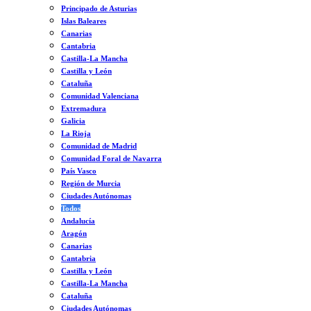
Principado de Asturias
Islas Baleares
Canarias
Cantabria
Castilla-La Mancha
Castilla y León
Cataluña
Comunidad Valenciana
Extremadura
Galicia
La Rioja
Comunidad de Madrid
Comunidad Foral de Navarra
País Vasco
Región de Murcia
Ciudades Autónomas
Todos
Andalucía
Aragón
Canarias
Cantabria
Castilla y León
Castilla-La Mancha
Cataluña
Ciudades Autónomas