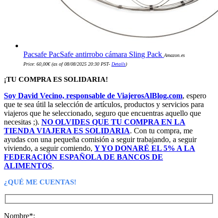
Pacsafe PacSafe antirrobo cámara Sling Pack
Amazon.es
Price:
60,00
€
(as of 08/08/2025 20:30 PST-
Details
)
¡TU COMPRA ES SOLIDARIA!
Soy David Vecino, responsable de ViajerosAlBlog.com
, espero
que te sea útil la selección de artículos, productos y servicios para
viajeros que he seleccionado, seguro que encuentras aquello que
necesitas ;).
NO OLVIDES QUE TU COMPRA EN LA
TIENDA VIAJERA ES SOLIDARIA
. Con tu compra, me
ayudas con una pequeña comisión a seguir trabajando, a seguir
viviendo, a seguir comiendo,
Y YO DONARÉ EL 5% A LA
FEDERACIÓN ESPAÑOLA DE BANCOS DE
ALIMENTOS
.
¿QUÉ ME CUENTAS!
Nombre*: