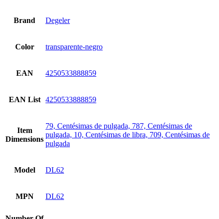
Brand
Degeler
Color
transparente-negro
EAN
4250533888859
EAN List
4250533888859
79, Centésimas de pulgada, 787, Centésimas de
Item
pulgada, 10, Centésimas de libra, 709, Centésimas de
Dimensions
pulgada
Model
DL62
MPN
DL62
Number Of