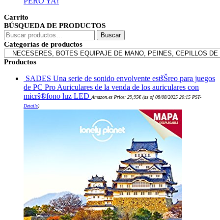
PERO YA!
Carrito
BÚSQUEDA DE PRODUCTOS
Buscar
Buscar
por:
Categorías de productos
Productos
SADES Una serie de sonido envolvente estšŠreo para juegos
de PC Pro Auriculares de la venda de los auriculares con
micrš®fono luz LED
Amazon.es Price:
29,95
€
(as of 08/08/2025 20:15 PST-
Details
)