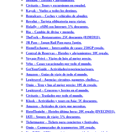
Booking – Hoteles y alojamientos.
Civitatis – Tours y excursiones en español.
Kayak – Vuelos a todos los destinos.
Rentalcars – Coches y vehículos de alquiler.
Revolut – Tarjeta obligatoria para viajar.
Holafly – eSIM con Internet: 5% descuento.
Ria – Cambio de divisa y moneda.
TheFork – Restaurantes: 25€ descuento (81905911).
JR Pass – Japan Rail Pass para Japón.
HomeExchange – Intercambio de casas: 250GP regalo.
Central de Reservas – Hoteles y alojamientos: 10€ regalo.
Voyage Privé – Viajes de lujo al mejor precio.
Vrbo – Casas vacacionales por todo el mundo.
GetYourGuide – Actividades/experiencias/tours.
Amazon – Guías de viaje de todo el mundo.
Logitravel – Agencia: circuitos, paquetes, chollos…
Omio – Tren y bus al mejor precio: 10€ de regalo.
Logitravel – Cruceros y ferries en el mundo.
Civitatis – Traslados por todo el mundo.
Klook – Actividades y tours en Asia: 5€ descuento.
Amazon – Artículos de viaje que necesitas.
HotelTonight – Hoteles última hora: 20€ regalo (DVECINO1).
IATI – Seguro de viaje: 5% descuento.
Ticketmaster – Tickets para conciertos y festivales.
Omio – Comparador de transportes: 10€ regalo.