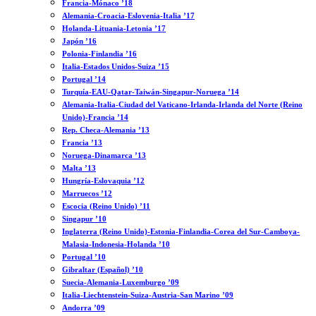
Francia-Mónaco ’18
Alemania-Croacia-Eslovenia-Italia ’17
Holanda-Lituania-Letonia ’17
Japón ’16
Polonia-Finlandia ’16
Italia-Estados Unidos-Suiza ’15
Portugal ’14
Turquía-EAU-Qatar-Taiwán-Singapur-Noruega ’14
Alemania-Italia-Ciudad del Vaticano-Irlanda-Irlanda del Norte (Reino
Unido)-Francia ’14
Rep. Checa-Alemania ’13
Francia ’13
Noruega-Dinamarca ’13
Malta ’13
Hungría-Eslovaquia ’12
Marruecos ’12
Escocia (Reino Unido) ’11
Singapur ’10
Inglaterra (Reino Unido)-Estonia-Finlandia-Corea del Sur-Camboya-
Malasia-Indonesia-Holanda ’10
Portugal ’10
Gibraltar (Español) ’10
Suecia-Alemania-Luxemburgo ’09
Italia-Liechtenstein-Suiza-Austria-San Marino ’09
Andorra ’09