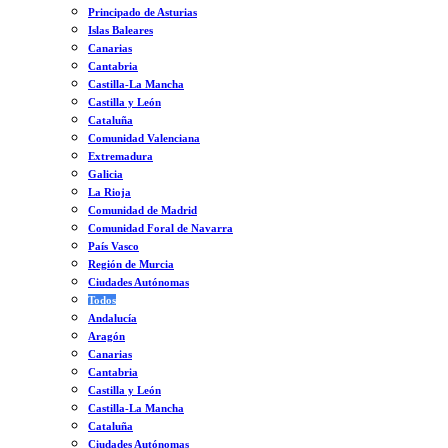
Principado de Asturias
Islas Baleares
Canarias
Cantabria
Castilla-La Mancha
Castilla y León
Cataluña
Comunidad Valenciana
Extremadura
Galicia
La Rioja
Comunidad de Madrid
Comunidad Foral de Navarra
País Vasco
Región de Murcia
Ciudades Autónomas
Todos
Andalucía
Aragón
Canarias
Cantabria
Castilla y León
Castilla-La Mancha
Cataluña
Ciudades Autónomas