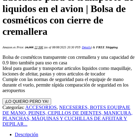
liquidos en el avion | Bolsa de
cosméticos con cierre de
cremallera
El
El
Amazon.es Price:
24,90
€
22,90
€
(as of 08/08/2025 20:30 PST-
Details
)
&
FREE Shipping
.
precio
precio
original
actual
era:
es:
Bolsa de cosméticos transparente con cremallera y una capacidad de
24,90€.
22,90€.
0.9 litro también para uso en casa
Ideal para guardar y transportar articulos liquidos como maquillaje,
lociones de afeitar, pastas y otros articulos de tocador
Cumple con las normas de seguridad para el equipaje de mano
durante el vuelo, permite rápida comparación de seguridad en los
aeropuertos
¡LO QUIERO PERO YA!
Categorías:
ACCESORIOS
,
NECESERES, BOTES EQUIPAJE
DE MANO, PEINES, CEPILLOS DE DIENTES, MANICURA,
PLANCHAS, MÁQUINAS Y CUCHILLAS DE AFEITAR Y
DEPILAR...
Descripción