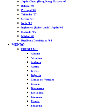
Japón-China (Hong Kong-Macao) ’08
Bélgica ’08
Portugal ’07
Tailandia ’07
Grecia ’07
Italia ’07
Inglaterra (Reino Unido)-Japón ’06
Holanda ’06
México ’05
República Dominicana ’04
MUNDO
EUROPA A-H
Albania
Alemania
Andorra
Austria
Bélgica
Bulgaria
Ciudad del Vaticano
Croacia
Dinamarca
Eslovaquia
Eslovenia
Estonia
Finlandia