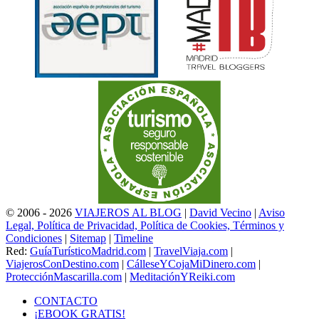
© 2006 - 2026
VIAJEROS AL BLOG
|
David Vecino
|
Aviso
Legal, Política de Privacidad, Política de Cookies, Términos y
Condiciones
|
Sitemap
|
Timeline
Red:
GuíaTurísticoMadrid.com
|
TravelViaja.com
|
ViajerosConDestino.com
|
CálleseYCojaMiDinero.com
|
ProtecciónMascarilla.com
|
MeditaciónYReiki.com
CONTACTO
¡EBOOK GRATIS!