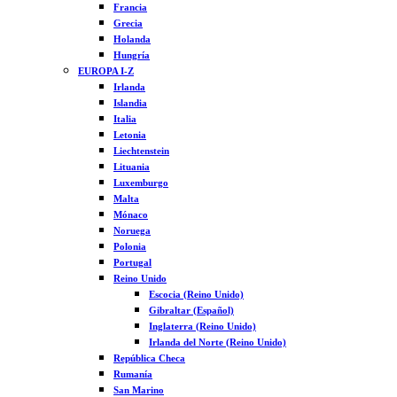
Francia
Grecia
Holanda
Hungría
EUROPA I-Z
Irlanda
Islandia
Italia
Letonia
Liechtenstein
Lituania
Luxemburgo
Malta
Mónaco
Noruega
Polonia
Portugal
Reino Unido
Escocia (Reino Unido)
Gibraltar (Español)
Inglaterra (Reino Unido)
Irlanda del Norte (Reino Unido)
República Checa
Rumanía
San Marino