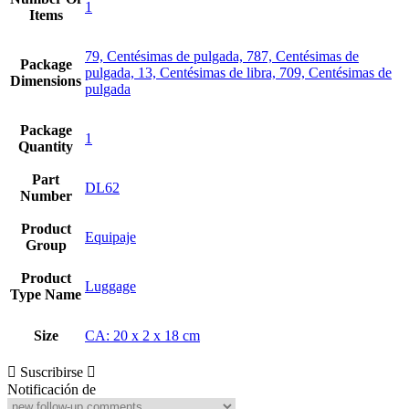
1
Items
79, Centésimas de pulgada, 787, Centésimas de
Package
pulgada, 13, Centésimas de libra, 709, Centésimas de
Dimensions
pulgada
Package
1
Quantity
Part
DL62
Number
Product
Equipaje
Group
Product
Luggage
Type Name
Size
CA: 20 x 2 x 18 cm
Suscribirse
Notificación de