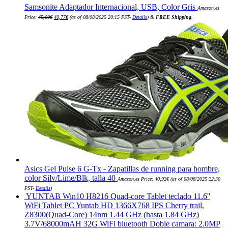
Samsonite Adaptador Internacional, USB, Color Gris
Amazon.es
El
El
Price:
45,00
€
40,77
€
(as of 08/08/2025 20:15 PST-
Details
)
&
FREE Shipping
.
precio
precio
original
actual
era:
es:
45,00€.
40,77€.
Asics Gel Pulse 6 G-Tx - Zapatillas de running para hombre,
color Silv/Lime/Blk, talla 40
Amazon.es Price:
40,92
€
(as of 08/08/2025 22:30
PST-
Details
)
YUNTAB Win10 H8216 Quad-core Tablet teclado 11.6''
WiFi Tablet PC Yuntab HD 1366X768 IPS Cherry trail,
Z8300(Quad-Core) 14nm 1.44 GHz (hasta 1.84 GHz)
3.7V/68000mAH 32G WiFi bluetooth Doble camara: 2.0MP