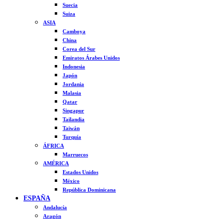
Suecia
Suiza
ASIA
Camboya
China
Corea del Sur
Emiratos Árabes Unidos
Indonesia
Japón
Jordania
Malasia
Qatar
Singapur
Tailandia
Taiwán
Turquía
ÁFRICA
Marruecos
AMÉRICA
Estados Unidos
México
República Dominicana
ESPAÑA
Andalucía
Aragón