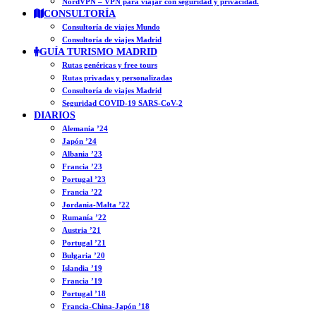
NordVPN – VPN para viajar con seguridad y privacidad.
CONSULTORÍA
Consultoría de viajes Mundo
Consultoría de viajes Madrid
GUÍA TURISMO MADRID
Rutas genéricas y free tours
Rutas privadas y personalizadas
Consultoría de viajes Madrid
Seguridad COVID-19 SARS-CoV-2
DIARIOS
Alemania ’24
Japón ’24
Albania ’23
Francia ’23
Portugal ’23
Francia ’22
Jordania-Malta ’22
Rumanía ’22
Austria ’21
Portugal ’21
Bulgaria ’20
Islandia ’19
Francia ’19
Portugal ’18
Francia-China-Japón ’18