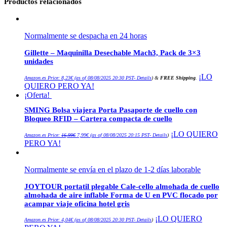
Productos relacionados
Normalmente se despacha en 24 horas
Gillette – Maquinilla Desechable Mach3, Pack de 3×3
unidades
¡LO
Amazon.es Price:
8,23
€
(as of 08/08/2025 20:30 PST-
Details
)
&
FREE Shipping
.
QUIERO PERO YA!
¡Oferta!
SMING Bolsa viajera Porta Pasaporte de cuello con
Bloqueo RFID – Cartera compacta de cuello
El
El
¡LO QUIERO
Amazon.es Price:
16,99
€
7,99
€
(as of 08/08/2025 20:15 PST-
Details
)
precio
precio
PERO YA!
original
actual
era:
es:
16,99€.
7,99€.
Normalmente se envía en el plazo de 1-2 días laborable
JOYTOUR portatil plegable Cale-cello almohada de cuello
almohada de aire inflable Forma de U en PVC flocado por
acampar viaje oficina hotel gris
¡LO QUIERO
Amazon.es Price:
4,04
€
(as of 08/08/2025 20:30 PST-
Details
)