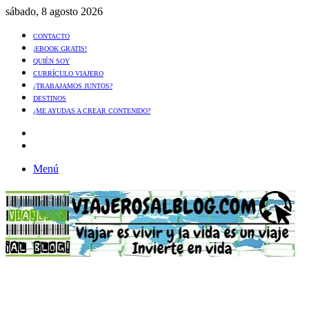
sábado, 8 agosto 2026
CONTACTO
¡EBOOK GRATIS!
QUIÉN SOY
CURRÍCULO VIAJERO
¿TRABAJAMOS JUNTOS?
DESTINOS
¿ME AYUDAS A CREAR CONTENIDO?
Artículo
al
Buscar
azar
Menú