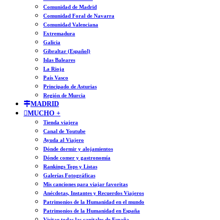
Comunidad de Madrid
Comunidad Foral de Navarra
Comunidad Valenciana
Extremadura
Galicia
Gibraltar (Español)
Islas Baleares
La Rioja
País Vasco
Principado de Asturias
Región de Murcia
MADRID
MUCHO +
Tienda viajera
Canal de Youtube
Ayuda al Viajero
Dónde dormir y alojamientos
Dónde comer y gastronomía
Rankings Tops y Listas
Galerías Fotográficas
Mis canciones para viajar favoritas
Anécdotas, Instantes y Recuerdos Viajeros
Patrimonios de la Humanidad en el mundo
Patrimonios de la Humanidad en España
Visitar todas las capitales de España