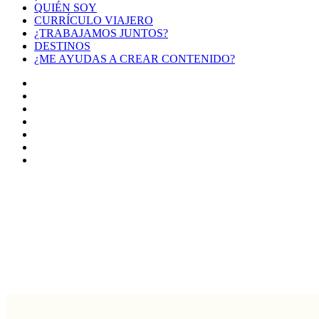
QUIÉN SOY
CURRÍCULO VIAJERO
¿TRABAJAMOS JUNTOS?
DESTINOS
¿ME AYUDAS A CREAR CONTENIDO?
Facebook
X
LinkedIn
YouTube
Instagram
TikTok
Buy
Me
Botón
a
volver
Coffee
arriba