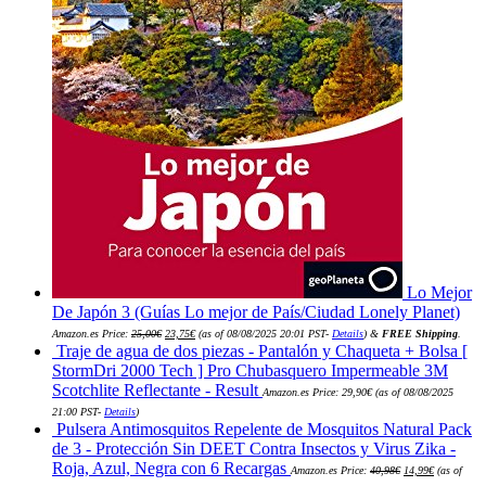
Lo Mejor
De Japón 3 (Guías Lo mejor de País/Ciudad Lonely Planet)
El
El
Amazon.es Price:
25,00
€
23,75
€
(as of 08/08/2025 20:01 PST-
Details
)
&
FREE Shipping
.
precio
precio
Traje de agua de dos piezas - Pantalón y Chaqueta + Bolsa [
original
actual
era:
es:
StormDri 2000 Tech ] Pro Chubasquero Impermeable 3M
25,00€.
23,75€.
Scotchlite Reflectante - Result
Amazon.es Price:
29,90
€
(as of 08/08/2025
21:00 PST-
Details
)
Pulsera Antimosquitos Repelente de Mosquitos Natural Pack
de 3 - Protección Sin DEET Contra Insectos y Virus Zika -
El
El
Roja, Azul, Negra con 6 Recargas
Amazon.es Price:
40,98
€
14,99
€
(as of
precio
precio