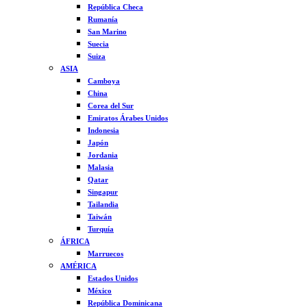
República Checa
Rumanía
San Marino
Suecia
Suiza
ASIA
Camboya
China
Corea del Sur
Emiratos Árabes Unidos
Indonesia
Japón
Jordania
Malasia
Qatar
Singapur
Tailandia
Taiwán
Turquía
ÁFRICA
Marruecos
AMÉRICA
Estados Unidos
México
República Dominicana