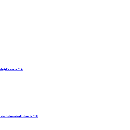
ido)-Francia ’14
sia-Indonesia-Holanda ’10