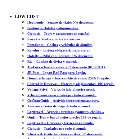
LOW COST
Heymondo – Seguro de viaje: 5% descuento.
Booking – Hoteles y alojamientos.
Civitatis – Tours y excursiones en español.
Kayak – Vuelos a todos los destinos.
Rentalcars – Coches y vehículos de alquiler.
Revolut – Tarjeta obligatoria para viajar.
Holafly – eSIM con Internet: 5% descuento.
Ria – Cambio de divisa y moneda.
TheFork – Restaurantes: 25€ descuento (81905911).
JR Pass – Japan Rail Pass para Japón.
HomeExchange – Intercambio de casas: 250GP regalo.
Central de Reservas – Hoteles y alojamientos: 10€ regalo.
Voyage Privé – Viajes de lujo al mejor precio.
Vrbo – Casas vacacionales por todo el mundo.
GetYourGuide – Actividades/experiencias/tours.
Amazon – Guías de viaje de todo el mundo.
Logitravel – Agencia: circuitos, paquetes, chollos…
Omio – Tren y bus al mejor precio: 10€ de regalo.
Logitravel – Cruceros y ferries en el mundo.
Civitatis – Traslados por todo el mundo.
Klook – Actividades y tours en Asia: 5€ descuento.