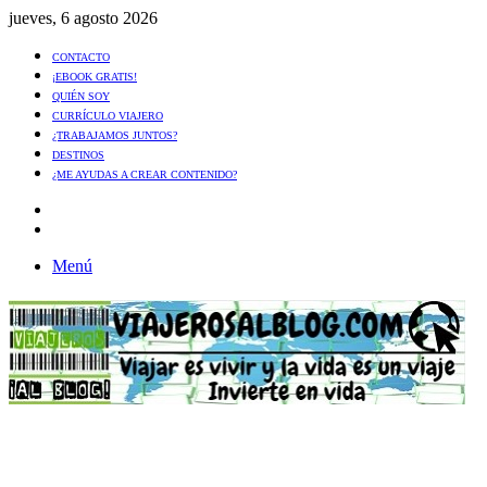
jueves, 6 agosto 2026
CONTACTO
¡EBOOK GRATIS!
QUIÉN SOY
CURRÍCULO VIAJERO
¿TRABAJAMOS JUNTOS?
DESTINOS
¿ME AYUDAS A CREAR CONTENIDO?
Artículo
al
Buscar
azar
Menú