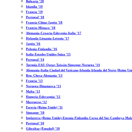
Bulgaria ’20
Islandia ’19
Francia ’19
Portugal ’18
Francia-China-Japón ’18
Francia-Mónaco ’18
Alemania-Croacia-Eslovenia-Italia ’17
Holanda-Lituania-Letonia ’17
Japón ’16
Polonia-Finlandia ’16
Italia-Estados Unidos-Suiza ’15
Portugal ’14
Turquía-EAU-Qatar-Taiwán-Singapur-Noruega ’14
Alemania-Italia-Ciudad del Vaticano-Irlanda-Irlanda del Norte (Reino Un
Rep. Checa-Alemania ’13
Francia ’13
Noruega-Dinamarca ’13
Malta ’13
Hungría-Eslovaquia ’12
Marruecos ’12
Escocia (Reino Unido) ’11
Singapur ’10
Inglaterra (Reino Unido)-Estonia-Finlandia-Corea del Sur-Camboya-Mala
Portugal ’10
Gibraltar (Español) ’10