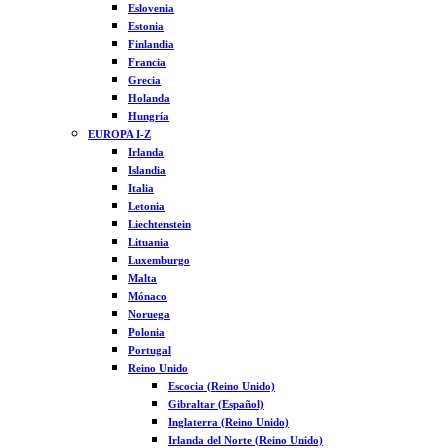
Eslovenia
Estonia
Finlandia
Francia
Grecia
Holanda
Hungría
EUROPA I-Z
Irlanda
Islandia
Italia
Letonia
Liechtenstein
Lituania
Luxemburgo
Malta
Mónaco
Noruega
Polonia
Portugal
Reino Unido
Escocia (Reino Unido)
Gibraltar (Español)
Inglaterra (Reino Unido)
Irlanda del Norte (Reino Unido)