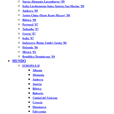
Suecia-Alemania-Luxemburgo ’09
Italia-Liechtenstein-Suiza-Austria-San Marino ’09
Andorra ’09
Japón-China (Hong Kong-Macao) ’08
Bélgica ’08
Portugal ’07
Tailandia ’07
Grecia ’07
Italia ’07
Inglaterra (Reino Unido)-Japón ’06
Holanda ’06
México ’05
República Dominicana ’04
MUNDO
EUROPA A-H
Albania
Alemania
Andorra
Austria
Bélgica
Bulgaria
Ciudad del Vaticano
Croacia
Dinamarca
Eslovaquia