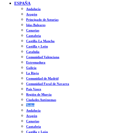
ESPAÑA
Andalucía
Aragón
Principado de Asturias
Islas Baleares
Canarias
Cantabria
Castilla-La Mancha
Castilla y León
Cataluña
Comunidad Valenciana
Extremadura
Galicia
La Rioja
Comunidad de Madrid
Comunidad Foral de Navarra
País Vasco
Región de Murcia
Ciudades Autónomas
Todos
Andalucía
Aragón
Canarias
Cantabria
Castilla y León