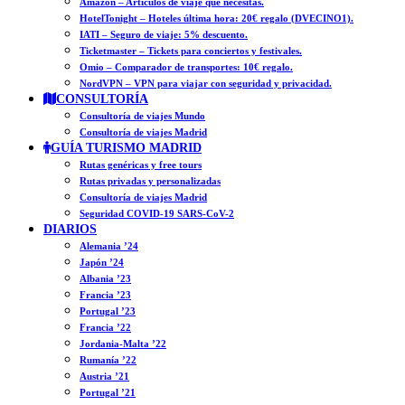
Amazon – Artículos de viaje que necesitas.
HotelTonight – Hoteles última hora: 20€ regalo (DVECINO1).
IATI – Seguro de viaje: 5% descuento.
Ticketmaster – Tickets para conciertos y festivales.
Omio – Comparador de transportes: 10€ regalo.
NordVPN – VPN para viajar con seguridad y privacidad.
CONSULTORÍA
Consultoría de viajes Mundo
Consultoría de viajes Madrid
GUÍA TURISMO MADRID
Rutas genéricas y free tours
Rutas privadas y personalizadas
Consultoría de viajes Madrid
Seguridad COVID-19 SARS-CoV-2
DIARIOS
Alemania ’24
Japón ’24
Albania ’23
Francia ’23
Portugal ’23
Francia ’22
Jordania-Malta ’22
Rumanía ’22
Austria ’21
Portugal ’21