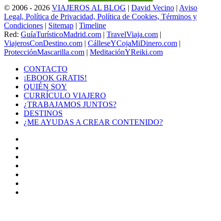
© 2006 - 2026
VIAJEROS AL BLOG
|
David Vecino
|
Aviso
Legal, Política de Privacidad, Política de Cookies, Términos y
Condiciones
|
Sitemap
|
Timeline
Red:
GuíaTurísticoMadrid.com
|
TravelViaja.com
|
ViajerosConDestino.com
|
CálleseYCojaMiDinero.com
|
ProtecciónMascarilla.com
|
MeditaciónYReiki.com
CONTACTO
¡EBOOK GRATIS!
QUIÉN SOY
CURRÍCULO VIAJERO
¿TRABAJAMOS JUNTOS?
DESTINOS
¿ME AYUDAS A CREAR CONTENIDO?
Facebook
X
LinkedIn
YouTube
Instagram
TikTok
Buy
Me
Botón
a
volver
Coffee