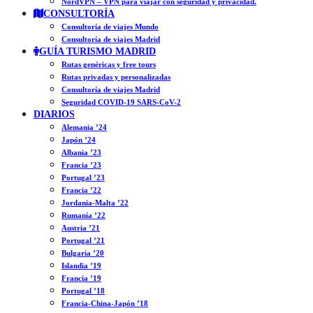
NordVPN – VPN para viajar con seguridad y privacidad.
CONSULTORÍA
Consultoría de viajes Mundo
Consultoría de viajes Madrid
GUÍA TURISMO MADRID
Rutas genéricas y free tours
Rutas privadas y personalizadas
Consultoría de viajes Madrid
Seguridad COVID-19 SARS-CoV-2
DIARIOS
Alemania ’24
Japón ’24
Albania ’23
Francia ’23
Portugal ’23
Francia ’22
Jordania-Malta ’22
Rumanía ’22
Austria ’21
Portugal ’21
Bulgaria ’20
Islandia ’19
Francia ’19
Portugal ’18
Francia-China-Japón ’18