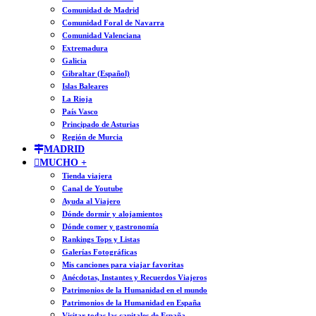
Comunidad de Madrid
Comunidad Foral de Navarra
Comunidad Valenciana
Extremadura
Galicia
Gibraltar (Español)
Islas Baleares
La Rioja
País Vasco
Principado de Asturias
Región de Murcia
MADRID
MUCHO +
Tienda viajera
Canal de Youtube
Ayuda al Viajero
Dónde dormir y alojamientos
Dónde comer y gastronomía
Rankings Tops y Listas
Galerías Fotográficas
Mis canciones para viajar favoritas
Anécdotas, Instantes y Recuerdos Viajeros
Patrimonios de la Humanidad en el mundo
Patrimonios de la Humanidad en España
Visitar todas las capitales de España