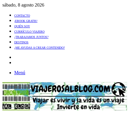
sábado, 8 agosto 2026
CONTACTO
¡EBOOK GRATIS!
QUIÉN SOY
CURRÍCULO VIAJERO
¿TRABAJAMOS JUNTOS?
DESTINOS
¿ME AYUDAS A CREAR CONTENIDO?
Artículo
al
Buscar
azar
Menú