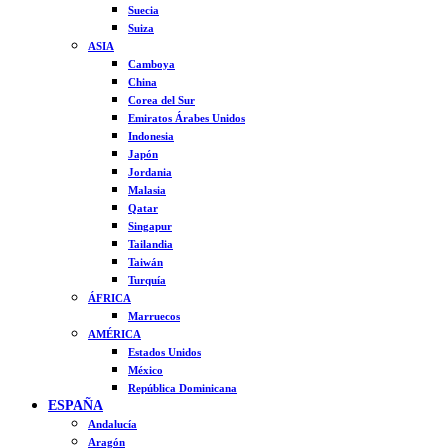
Suecia
Suiza
ASIA
Camboya
China
Corea del Sur
Emiratos Árabes Unidos
Indonesia
Japón
Jordania
Malasia
Qatar
Singapur
Tailandia
Taiwán
Turquía
ÁFRICA
Marruecos
AMÉRICA
Estados Unidos
México
República Dominicana
ESPAÑA
Andalucía
Aragón