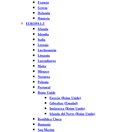
Francia
Grecia
Holanda
Hungría
EUROPA I-Z
Irlanda
Islandia
Italia
Letonia
Liechtenstein
Lituania
Luxemburgo
Malta
Mónaco
Noruega
Polonia
Portugal
Reino Unido
Escocia (Reino Unido)
Gibraltar (Español)
Inglaterra (Reino Unido)
Irlanda del Norte (Reino Unido)
República Checa
Rumanía
San Marino