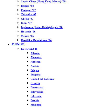
Japón-China (Hong Kong-Macao) ’08
Bélgica ’08
Portugal ’07
Tailandia ’07
Grecia ’07
Italia ’07
Inglaterra (Reino Unido)-Japón ’06
Holanda ’06
México ’05
República Dominicana ’04
MUNDO
EUROPA A-H
Albania
Alemania
Andorra
Austria
Bélgica
Bulgaria
Ciudad del Vaticano
Croacia
Dinamarca
Eslovaquia
Eslovenia
Estonia
Finlandia