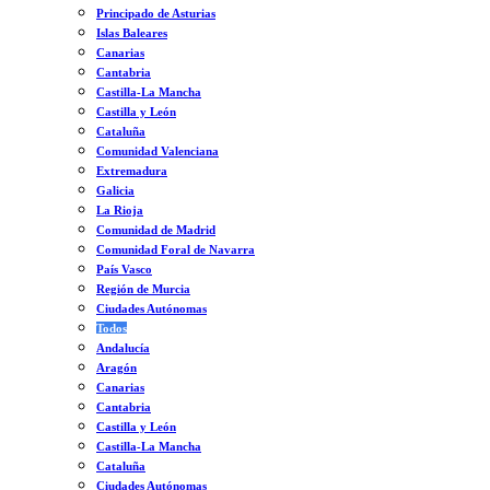
Principado de Asturias
Islas Baleares
Canarias
Cantabria
Castilla-La Mancha
Castilla y León
Cataluña
Comunidad Valenciana
Extremadura
Galicia
La Rioja
Comunidad de Madrid
Comunidad Foral de Navarra
País Vasco
Región de Murcia
Ciudades Autónomas
Todos
Andalucía
Aragón
Canarias
Cantabria
Castilla y León
Castilla-La Mancha
Cataluña
Ciudades Autónomas