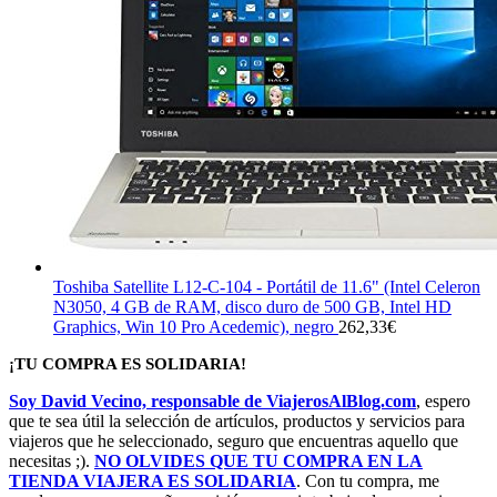
Toshiba Satellite L12-C-104 - Portátil de 11.6" (Intel Celeron
N3050, 4 GB de RAM, disco duro de 500 GB, Intel HD
Graphics, Win 10 Pro Acedemic), negro
262,33
€
¡TU COMPRA ES SOLIDARIA!
Soy David Vecino, responsable de ViajerosAlBlog.com
, espero
que te sea útil la selección de artículos, productos y servicios para
viajeros que he seleccionado, seguro que encuentras aquello que
necesitas ;).
NO OLVIDES QUE TU COMPRA EN LA
TIENDA VIAJERA ES SOLIDARIA
. Con tu compra, me