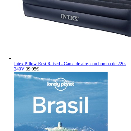
Intex PIllow Rest Raised - Cama de aire, con bomba de 220-
240V
39,95
€