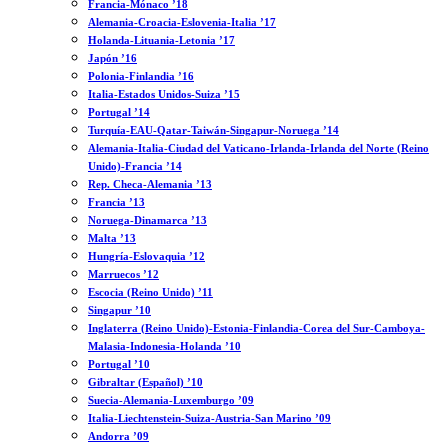
Francia-Mónaco ’18
Alemania-Croacia-Eslovenia-Italia ’17
Holanda-Lituania-Letonia ’17
Japón ’16
Polonia-Finlandia ’16
Italia-Estados Unidos-Suiza ’15
Portugal ’14
Turquía-EAU-Qatar-Taiwán-Singapur-Noruega ’14
Alemania-Italia-Ciudad del Vaticano-Irlanda-Irlanda del Norte (Reino
Unido)-Francia ’14
Rep. Checa-Alemania ’13
Francia ’13
Noruega-Dinamarca ’13
Malta ’13
Hungría-Eslovaquia ’12
Marruecos ’12
Escocia (Reino Unido) ’11
Singapur ’10
Inglaterra (Reino Unido)-Estonia-Finlandia-Corea del Sur-Camboya-
Malasia-Indonesia-Holanda ’10
Portugal ’10
Gibraltar (Español) ’10
Suecia-Alemania-Luxemburgo ’09
Italia-Liechtenstein-Suiza-Austria-San Marino ’09
Andorra ’09