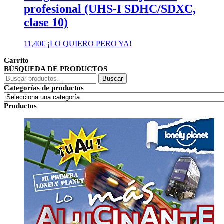
profesional (UHS-I SDHC/SDXC,
clase 10)
11,40
€
¡LO QUIERO PERO YA!
Carrito
BÚSQUEDA DE PRODUCTOS
Buscar
Buscar
por:
Categorías de productos
Productos