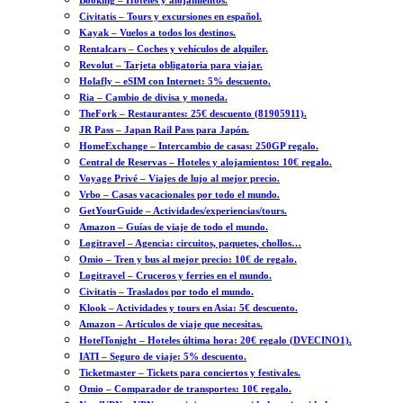
Booking – Hoteles y alojamientos.
Civitatis – Tours y excursiones en español.
Kayak – Vuelos a todos los destinos.
Rentalcars – Coches y vehículos de alquiler.
Revolut – Tarjeta obligatoria para viajar.
Holafly – eSIM con Internet: 5% descuento.
Ria – Cambio de divisa y moneda.
TheFork – Restaurantes: 25€ descuento (81905911).
JR Pass – Japan Rail Pass para Japón.
HomeExchange – Intercambio de casas: 250GP regalo.
Central de Reservas – Hoteles y alojamientos: 10€ regalo.
Voyage Privé – Viajes de lujo al mejor precio.
Vrbo – Casas vacacionales por todo el mundo.
GetYourGuide – Actividades/experiencias/tours.
Amazon – Guías de viaje de todo el mundo.
Logitravel – Agencia: circuitos, paquetes, chollos…
Omio – Tren y bus al mejor precio: 10€ de regalo.
Logitravel – Cruceros y ferries en el mundo.
Civitatis – Traslados por todo el mundo.
Klook – Actividades y tours en Asia: 5€ descuento.
Amazon – Artículos de viaje que necesitas.
HotelTonight – Hoteles última hora: 20€ regalo (DVECINO1).
IATI – Seguro de viaje: 5% descuento.
Ticketmaster – Tickets para conciertos y festivales.
Omio – Comparador de transportes: 10€ regalo.