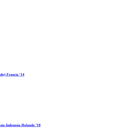
ido)-Francia ’14
sia-Indonesia-Holanda ’10