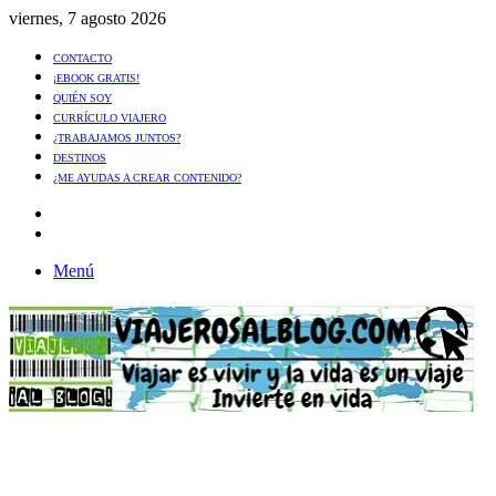
viernes, 7 agosto 2026
CONTACTO
¡EBOOK GRATIS!
QUIÉN SOY
CURRÍCULO VIAJERO
¿TRABAJAMOS JUNTOS?
DESTINOS
¿ME AYUDAS A CREAR CONTENIDO?
Artículo
al
Buscar
azar
Menú