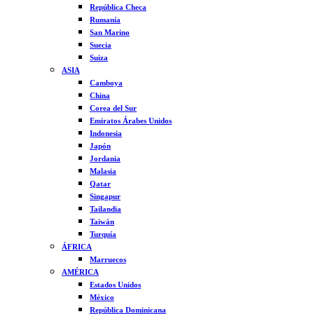
República Checa
Rumanía
San Marino
Suecia
Suiza
ASIA
Camboya
China
Corea del Sur
Emiratos Árabes Unidos
Indonesia
Japón
Jordania
Malasia
Qatar
Singapur
Tailandia
Taiwán
Turquía
ÁFRICA
Marruecos
AMÉRICA
Estados Unidos
México
República Dominicana