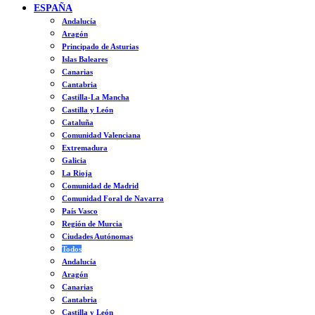
ESPAÑA
Andalucía
Aragón
Principado de Asturias
Islas Baleares
Canarias
Cantabria
Castilla-La Mancha
Castilla y León
Cataluña
Comunidad Valenciana
Extremadura
Galicia
La Rioja
Comunidad de Madrid
Comunidad Foral de Navarra
País Vasco
Región de Murcia
Ciudades Autónomas
Todos
Andalucía
Aragón
Canarias
Cantabria
Castilla y León