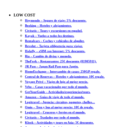
LOW COST
Heymondo – Seguro de viaje: 5% descuento.
Booking – Hoteles y alojamientos.
Civitatis – Tours y excursiones en español.
Kayak – Vuelos a todos los destinos.
Rentalcars – Coches y vehículos de alquiler.
Revolut – Tarjeta obligatoria para viajar.
Holafly – eSIM con Internet: 5% descuento.
Ria – Cambio de divisa y moneda.
TheFork – Restaurantes: 25€ descuento (81905911).
JR Pass – Japan Rail Pass para Japón.
HomeExchange – Intercambio de casas: 250GP regalo.
Central de Reservas – Hoteles y alojamientos: 10€ regalo.
Voyage Privé – Viajes de lujo al mejor precio.
Vrbo – Casas vacacionales por todo el mundo.
GetYourGuide – Actividades/experiencias/tours.
Amazon – Guías de viaje de todo el mundo.
Logitravel – Agencia: circuitos, paquetes, chollos…
Omio – Tren y bus al mejor precio: 10€ de regalo.
Logitravel – Cruceros y ferries en el mundo.
Civitatis – Traslados por todo el mundo.
Klook – Actividades y tours en Asia: 5€ descuento.