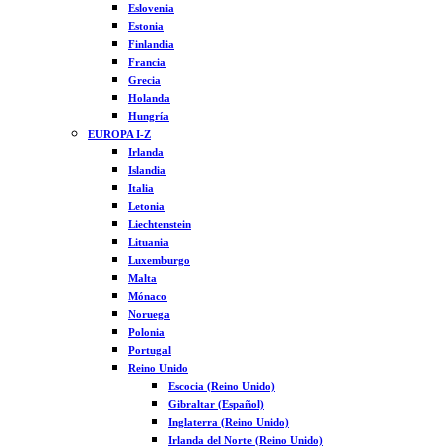
Eslovenia
Estonia
Finlandia
Francia
Grecia
Holanda
Hungría
EUROPA I-Z
Irlanda
Islandia
Italia
Letonia
Liechtenstein
Lituania
Luxemburgo
Malta
Mónaco
Noruega
Polonia
Portugal
Reino Unido
Escocia (Reino Unido)
Gibraltar (Español)
Inglaterra (Reino Unido)
Irlanda del Norte (Reino Unido)