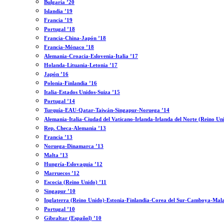
Bulgaria ’20
Islandia ’19
Francia ’19
Portugal ’18
Francia-China-Japón ’18
Francia-Mónaco ’18
Alemania-Croacia-Eslovenia-Italia ’17
Holanda-Lituania-Letonia ’17
Japón ’16
Polonia-Finlandia ’16
Italia-Estados Unidos-Suiza ’15
Portugal ’14
Turquía-EAU-Qatar-Taiwán-Singapur-Noruega ’14
Alemania-Italia-Ciudad del Vaticano-Irlanda-Irlanda del Norte (Reino Un
Rep. Checa-Alemania ’13
Francia ’13
Noruega-Dinamarca ’13
Malta ’13
Hungría-Eslovaquia ’12
Marruecos ’12
Escocia (Reino Unido) ’11
Singapur ’10
Inglaterra (Reino Unido)-Estonia-Finlandia-Corea del Sur-Camboya-Mala
Portugal ’10
Gibraltar (Español) ’10