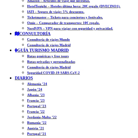
Amazon – Artículos de viaje que necesitas.
HotelTonight – Hoteles última hora: 20€ regalo (DVECINO1).
IATI – Seguro de viaje: 5% descuento.
Ticketmaster – Tickets para conciertos y festivales.
Omio – Comparador de transportes: 10€ regalo.
NordVPN – VPN para viajar con seguridad y privacidad.
CONSULTORÍA
Consultoría de viajes Mundo
Consultoría de viajes Madrid
GUÍA TURISMO MADRID
Rutas genéricas y free tours
Rutas privadas y personalizadas
Consultoría de viajes Madrid
Seguridad COVID-19 SARS-CoV-2
DIARIOS
Alemania ’24
Japón ’24
Albania ’23
Francia ’23
Portugal ’23
Francia ’22
Jordania-Malta ’22
Rumanía ’22
Austria ’21
Portugal ’21