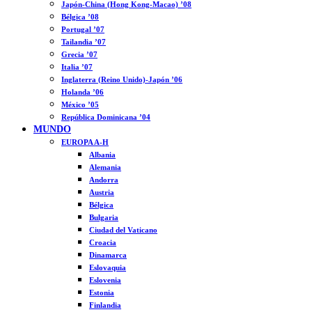
Japón-China (Hong Kong-Macao) ’08
Bélgica ’08
Portugal ’07
Tailandia ’07
Grecia ’07
Italia ’07
Inglaterra (Reino Unido)-Japón ’06
Holanda ’06
México ’05
República Dominicana ’04
MUNDO
EUROPA A-H
Albania
Alemania
Andorra
Austria
Bélgica
Bulgaria
Ciudad del Vaticano
Croacia
Dinamarca
Eslovaquia
Eslovenia
Estonia
Finlandia