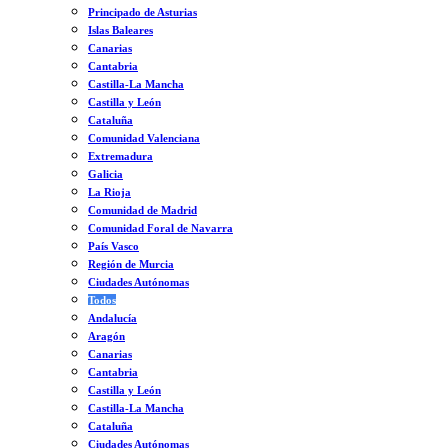
Principado de Asturias
Islas Baleares
Canarias
Cantabria
Castilla-La Mancha
Castilla y León
Cataluña
Comunidad Valenciana
Extremadura
Galicia
La Rioja
Comunidad de Madrid
Comunidad Foral de Navarra
País Vasco
Región de Murcia
Ciudades Autónomas
Todos
Andalucía
Aragón
Canarias
Cantabria
Castilla y León
Castilla-La Mancha
Cataluña
Ciudades Autónomas