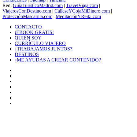
Red:
GuíaTurísticoMadrid.com
|
TravelViaja.com
|
ViajerosConDestino.com
|
CálleseYCojaMiDinero.com
|
ProtecciónMascarilla.com
|
MeditaciónYReiki.com
CONTACTO
¡EBOOK GRATIS!
QUIÉN SOY
CURRÍCULO VIAJERO
¿TRABAJAMOS JUNTOS?
DESTINOS
¿ME AYUDAS A CREAR CONTENIDO?
Facebook
X
LinkedIn
YouTube
Instagram
TikTok
Buy
Me
Botón
a
volver
Coffee
arriba