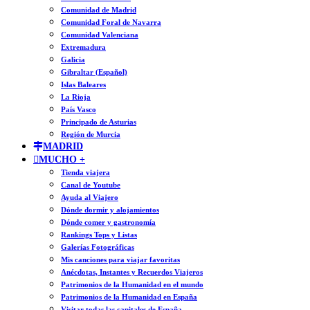
Comunidad de Madrid
Comunidad Foral de Navarra
Comunidad Valenciana
Extremadura
Galicia
Gibraltar (Español)
Islas Baleares
La Rioja
País Vasco
Principado de Asturias
Región de Murcia
MADRID
MUCHO +
Tienda viajera
Canal de Youtube
Ayuda al Viajero
Dónde dormir y alojamientos
Dónde comer y gastronomía
Rankings Tops y Listas
Galerías Fotográficas
Mis canciones para viajar favoritas
Anécdotas, Instantes y Recuerdos Viajeros
Patrimonios de la Humanidad en el mundo
Patrimonios de la Humanidad en España
Visitar todas las capitales de España