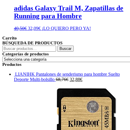
adidas Galaxy Trail M, Zapatillas de
Running para Hombre
El
El
40,50
€
32,09
€
¡LO QUIERO PERO YA!
precio
precio
Carrito
original
actual
BÚSQUEDA DE PRODUCTOS
era:
es:
Buscar
40,50€.
32,09€.
Buscar
por:
Categorías de productos
Productos
LIANIHK Pantalones de senderismo para hombre Suelto
El
El
Deporte Multi-bolsillo
68,76
€
32,88
€
precio
precio
original
actual
era:
es:
68,76€.
32,88€.