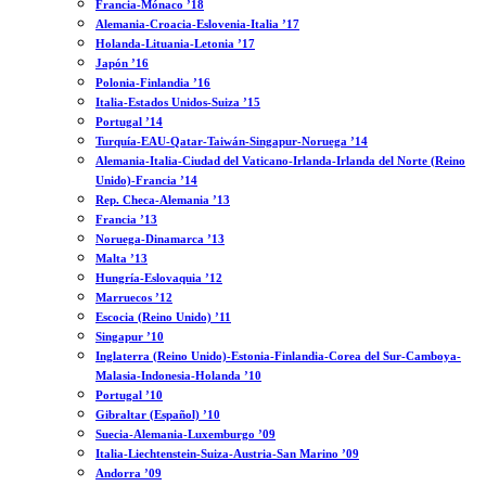
Francia-Mónaco ’18
Alemania-Croacia-Eslovenia-Italia ’17
Holanda-Lituania-Letonia ’17
Japón ’16
Polonia-Finlandia ’16
Italia-Estados Unidos-Suiza ’15
Portugal ’14
Turquía-EAU-Qatar-Taiwán-Singapur-Noruega ’14
Alemania-Italia-Ciudad del Vaticano-Irlanda-Irlanda del Norte (Reino
Unido)-Francia ’14
Rep. Checa-Alemania ’13
Francia ’13
Noruega-Dinamarca ’13
Malta ’13
Hungría-Eslovaquia ’12
Marruecos ’12
Escocia (Reino Unido) ’11
Singapur ’10
Inglaterra (Reino Unido)-Estonia-Finlandia-Corea del Sur-Camboya-
Malasia-Indonesia-Holanda ’10
Portugal ’10
Gibraltar (Español) ’10
Suecia-Alemania-Luxemburgo ’09
Italia-Liechtenstein-Suiza-Austria-San Marino ’09
Andorra ’09