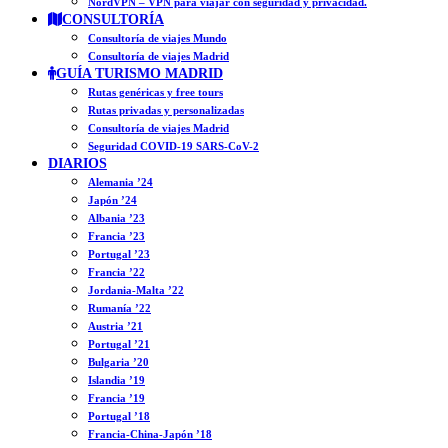
NordVPN – VPN para viajar con seguridad y privacidad.
CONSULTORÍA
Consultoría de viajes Mundo
Consultoría de viajes Madrid
GUÍA TURISMO MADRID
Rutas genéricas y free tours
Rutas privadas y personalizadas
Consultoría de viajes Madrid
Seguridad COVID-19 SARS-CoV-2
DIARIOS
Alemania ’24
Japón ’24
Albania ’23
Francia ’23
Portugal ’23
Francia ’22
Jordania-Malta ’22
Rumanía ’22
Austria ’21
Portugal ’21
Bulgaria ’20
Islandia ’19
Francia ’19
Portugal ’18
Francia-China-Japón ’18