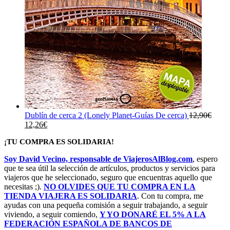
Dublín de cerca 2 (Lonely Planet-Guías De cerca)
12,90
€
El
El
12,26
€
precio
precio
¡TU COMPRA ES SOLIDARIA!
original
actual
era:
es:
Soy David Vecino, responsable de ViajerosAlBlog.com
, espero
12,90€.
12,26€.
que te sea útil la selección de artículos, productos y servicios para
viajeros que he seleccionado, seguro que encuentras aquello que
necesitas ;).
NO OLVIDES QUE TU COMPRA EN LA
TIENDA VIAJERA ES SOLIDARIA
. Con tu compra, me
ayudas con una pequeña comisión a seguir trabajando, a seguir
viviendo, a seguir comiendo,
Y YO DONARÉ EL 5% A LA
FEDERACIÓN ESPAÑOLA DE BANCOS DE