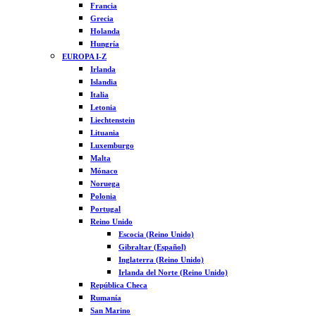
Francia
Grecia
Holanda
Hungría
EUROPA I-Z
Irlanda
Islandia
Italia
Letonia
Liechtenstein
Lituania
Luxemburgo
Malta
Mónaco
Noruega
Polonia
Portugal
Reino Unido
Escocia (Reino Unido)
Gibraltar (Español)
Inglaterra (Reino Unido)
Irlanda del Norte (Reino Unido)
República Checa
Rumanía
San Marino