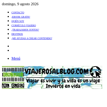
domingo, 9 agosto 2026
CONTACTO
¡EBOOK GRATIS!
QUIÉN SOY
CURRÍCULO VIAJERO
¿TRABAJAMOS JUNTOS?
DESTINOS
¿ME AYUDAS A CREAR CONTENIDO?
Artículo
al
Buscar
azar
Menú