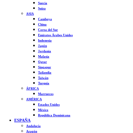
Suecia
Suiza
ASIA
Camboya
China
Corea del Sur
Emiratos Árabes Unidos
Indonesia
Japón
Jordania
Malasia
Qatar
Singapur
Tailandia
Taiwán
Turquía
ÁFRICA
Marruecos
AMÉRICA
Estados Unidos
México
República Dominicana
ESPAÑA
Andalucía
Aragón