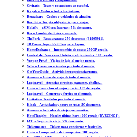
Booking – Hoteles y alojamientos.
Civitatis – Tours y excursiones en español.
Kayak – Vuelos a todos los destinos.
Rentalcars – Coches y vehículos de alquiler.
Revolut – Tarjeta obligatoria para viajar.
Holafly – eSIM con Internet: 5% descuento.
Ria – Cambio de divisa y moneda.
TheFork – Restaurantes: 25€ descuento (81905911).
JR Pass – Japan Rail Pass para Japón.
HomeExchange – Intercambio de casas: 250GP regalo.
Central de Reservas – Hoteles y alojamientos: 10€ regalo.
Voyage Privé – Viajes de lujo al mejor precio.
Vrbo – Casas vacacionales por todo el mundo.
GetYourGuide – Actividades/experiencias/tours.
Amazon – Guías de viaje de todo el mundo.
Logitravel – Agencia: circuitos, paquetes, chollos…
Omio – Tren y bus al mejor precio: 10€ de regalo.
Logitravel – Cruceros y ferries en el mundo.
Civitatis – Traslados por todo el mundo.
Klook – Actividades y tours en Asia: 5€ descuento.
Amazon – Artículos de viaje que necesitas.
HotelTonight – Hoteles última hora: 20€ regalo (DVECINO1).
IATI – Seguro de viaje: 5% descuento.
Ticketmaster – Tickets para conciertos y festivales.
Omio – Comparador de transportes: 10€ regalo.