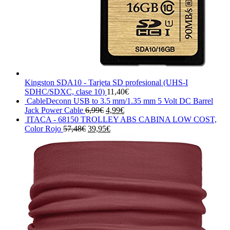
Kingston SDA10 - Tarjeta SD profesional (UHS-I
SDHC/SDXC, clase 10)
11,40
€
CableDeconn USB to 3.5 mm/1.35 mm 5 Volt DC Barrel
El
El
Jack Power Cable
6,99
€
4,99
€
precio
precio
ITACA - 68150 TROLLEY ABS CABINA LOW COST,
El
original
El
actual
Color Rojo
57,48
€
39,95
€
precio
era:
precio
es:
original
6,99€.
actual
4,99€.
era:
es:
57,48€.
39,95€.