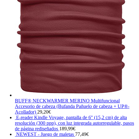
BUFF® NECKWARMER MERINO Multifuncional
Accesorio de cabeza (Bufanda Pañuelo de cabeza + UP®-
Acollador)
29,20
€
E-reader Kindle Voyage, pantalla de 6'' (15,2 cm) de alta
resolución (300 ppp), con luz integrada autorregulable, pasos
de página rediseñados
189,99
€
NEWEST - Juego de maletas
77,49
€