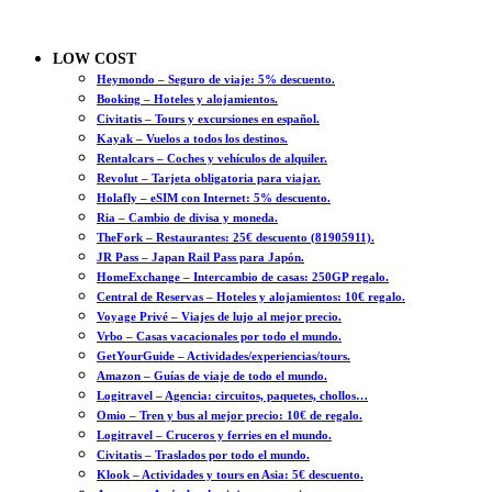
LOW COST
Heymondo – Seguro de viaje: 5% descuento.
Booking – Hoteles y alojamientos.
Civitatis – Tours y excursiones en español.
Kayak – Vuelos a todos los destinos.
Rentalcars – Coches y vehículos de alquiler.
Revolut – Tarjeta obligatoria para viajar.
Holafly – eSIM con Internet: 5% descuento.
Ria – Cambio de divisa y moneda.
TheFork – Restaurantes: 25€ descuento (81905911).
JR Pass – Japan Rail Pass para Japón.
HomeExchange – Intercambio de casas: 250GP regalo.
Central de Reservas – Hoteles y alojamientos: 10€ regalo.
Voyage Privé – Viajes de lujo al mejor precio.
Vrbo – Casas vacacionales por todo el mundo.
GetYourGuide – Actividades/experiencias/tours.
Amazon – Guías de viaje de todo el mundo.
Logitravel – Agencia: circuitos, paquetes, chollos…
Omio – Tren y bus al mejor precio: 10€ de regalo.
Logitravel – Cruceros y ferries en el mundo.
Civitatis – Traslados por todo el mundo.
Klook – Actividades y tours en Asia: 5€ descuento.