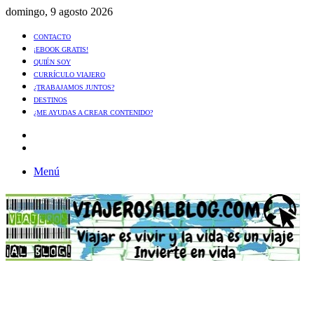
domingo, 9 agosto 2026
CONTACTO
¡EBOOK GRATIS!
QUIÉN SOY
CURRÍCULO VIAJERO
¿TRABAJAMOS JUNTOS?
DESTINOS
¿ME AYUDAS A CREAR CONTENIDO?
Artículo
al
Buscar
azar
Menú