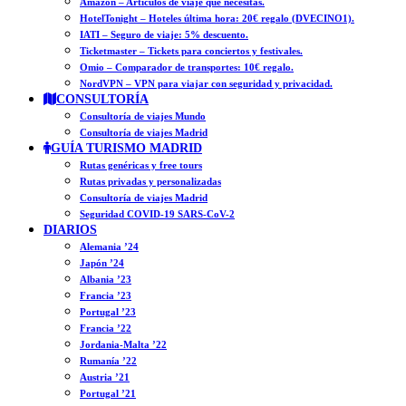
Amazon – Artículos de viaje que necesitas.
HotelTonight – Hoteles última hora: 20€ regalo (DVECINO1).
IATI – Seguro de viaje: 5% descuento.
Ticketmaster – Tickets para conciertos y festivales.
Omio – Comparador de transportes: 10€ regalo.
NordVPN – VPN para viajar con seguridad y privacidad.
CONSULTORÍA
Consultoría de viajes Mundo
Consultoría de viajes Madrid
GUÍA TURISMO MADRID
Rutas genéricas y free tours
Rutas privadas y personalizadas
Consultoría de viajes Madrid
Seguridad COVID-19 SARS-CoV-2
DIARIOS
Alemania ’24
Japón ’24
Albania ’23
Francia ’23
Portugal ’23
Francia ’22
Jordania-Malta ’22
Rumanía ’22
Austria ’21
Portugal ’21