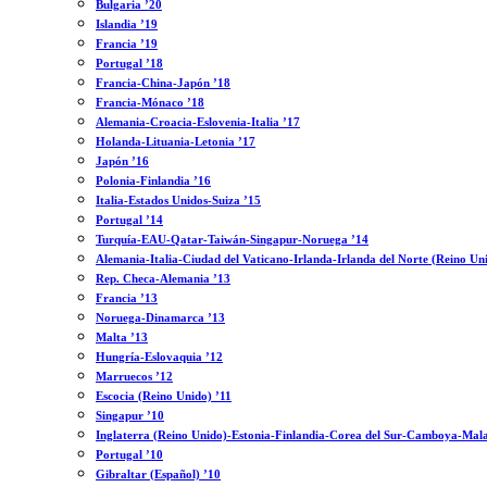
Bulgaria ’20
Islandia ’19
Francia ’19
Portugal ’18
Francia-China-Japón ’18
Francia-Mónaco ’18
Alemania-Croacia-Eslovenia-Italia ’17
Holanda-Lituania-Letonia ’17
Japón ’16
Polonia-Finlandia ’16
Italia-Estados Unidos-Suiza ’15
Portugal ’14
Turquía-EAU-Qatar-Taiwán-Singapur-Noruega ’14
Alemania-Italia-Ciudad del Vaticano-Irlanda-Irlanda del Norte (Reino Un
Rep. Checa-Alemania ’13
Francia ’13
Noruega-Dinamarca ’13
Malta ’13
Hungría-Eslovaquia ’12
Marruecos ’12
Escocia (Reino Unido) ’11
Singapur ’10
Inglaterra (Reino Unido)-Estonia-Finlandia-Corea del Sur-Camboya-Mala
Portugal ’10
Gibraltar (Español) ’10