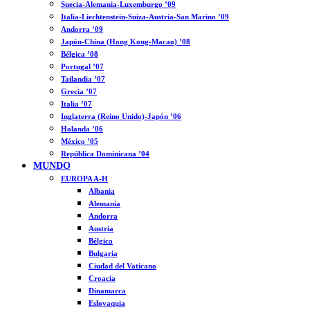
Suecia-Alemania-Luxemburgo ’09
Italia-Liechtenstein-Suiza-Austria-San Marino ’09
Andorra ’09
Japón-China (Hong Kong-Macao) ’08
Bélgica ’08
Portugal ’07
Tailandia ’07
Grecia ’07
Italia ’07
Inglaterra (Reino Unido)-Japón ’06
Holanda ’06
México ’05
República Dominicana ’04
MUNDO
EUROPA A-H
Albania
Alemania
Andorra
Austria
Bélgica
Bulgaria
Ciudad del Vaticano
Croacia
Dinamarca
Eslovaquia