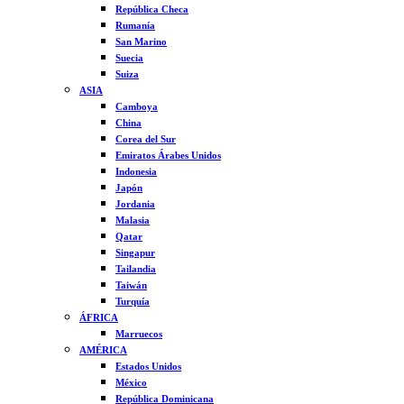
República Checa
Rumanía
San Marino
Suecia
Suiza
ASIA
Camboya
China
Corea del Sur
Emiratos Árabes Unidos
Indonesia
Japón
Jordania
Malasia
Qatar
Singapur
Tailandia
Taiwán
Turquía
ÁFRICA
Marruecos
AMÉRICA
Estados Unidos
México
República Dominicana