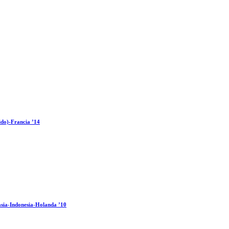
ido)-Francia ’14
sia-Indonesia-Holanda ’10