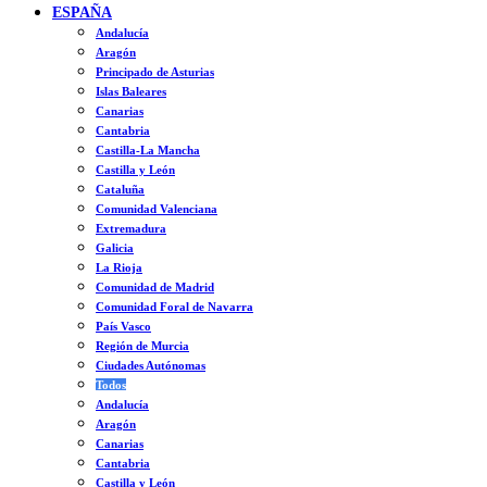
ESPAÑA
Andalucía
Aragón
Principado de Asturias
Islas Baleares
Canarias
Cantabria
Castilla-La Mancha
Castilla y León
Cataluña
Comunidad Valenciana
Extremadura
Galicia
La Rioja
Comunidad de Madrid
Comunidad Foral de Navarra
País Vasco
Región de Murcia
Ciudades Autónomas
Todos
Andalucía
Aragón
Canarias
Cantabria
Castilla y León