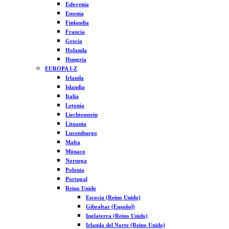
Eslovenia
Estonia
Finlandia
Francia
Grecia
Holanda
Hungría
EUROPA I-Z
Irlanda
Islandia
Italia
Letonia
Liechtenstein
Lituania
Luxemburgo
Malta
Mónaco
Noruega
Polonia
Portugal
Reino Unido
Escocia (Reino Unido)
Gibraltar (Español)
Inglaterra (Reino Unido)
Irlanda del Norte (Reino Unido)