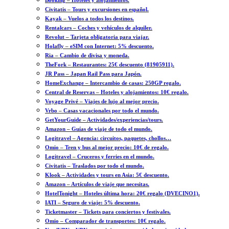
Booking – Hoteles y alojamientos.
Civitatis – Tours y excursiones en español.
Kayak – Vuelos a todos los destinos.
Rentalcars – Coches y vehículos de alquiler.
Revolut – Tarjeta obligatoria para viajar.
Holafly – eSIM con Internet: 5% descuento.
Ria – Cambio de divisa y moneda.
TheFork – Restaurantes: 25€ descuento (81905911).
JR Pass – Japan Rail Pass para Japón.
HomeExchange – Intercambio de casas: 250GP regalo.
Central de Reservas – Hoteles y alojamientos: 10€ regalo.
Voyage Privé – Viajes de lujo al mejor precio.
Vrbo – Casas vacacionales por todo el mundo.
GetYourGuide – Actividades/experiencias/tours.
Amazon – Guías de viaje de todo el mundo.
Logitravel – Agencia: circuitos, paquetes, chollos…
Omio – Tren y bus al mejor precio: 10€ de regalo.
Logitravel – Cruceros y ferries en el mundo.
Civitatis – Traslados por todo el mundo.
Klook – Actividades y tours en Asia: 5€ descuento.
Amazon – Artículos de viaje que necesitas.
HotelTonight – Hoteles última hora: 20€ regalo (DVECINO1).
IATI – Seguro de viaje: 5% descuento.
Ticketmaster – Tickets para conciertos y festivales.
Omio – Comparador de transportes: 10€ regalo.