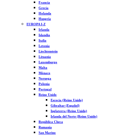
Francia
Grecia
Holanda
Hungría
EUROPA I-Z
Irlanda
Islandia
Italia
Letonia
Liechtenstein
Lituania
Luxemburgo
Malta
Mónaco
Noruega
Polonia
Portugal
Reino Unido
Escocia (Reino Unido)
Gibraltar (Español)
Inglaterra (Reino Unido)
Irlanda del Norte (Reino Unido)
República Checa
Rumanía
San Marino