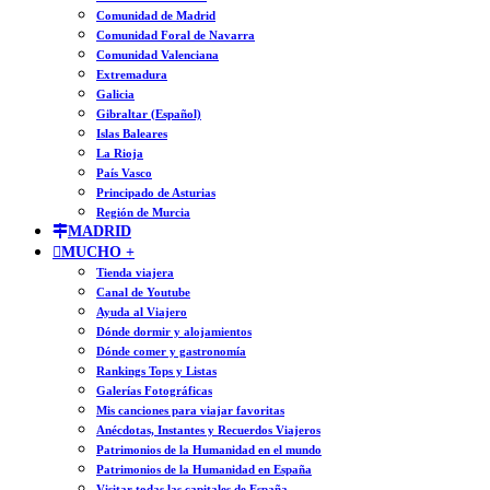
Comunidad de Madrid
Comunidad Foral de Navarra
Comunidad Valenciana
Extremadura
Galicia
Gibraltar (Español)
Islas Baleares
La Rioja
País Vasco
Principado de Asturias
Región de Murcia
MADRID
MUCHO +
Tienda viajera
Canal de Youtube
Ayuda al Viajero
Dónde dormir y alojamientos
Dónde comer y gastronomía
Rankings Tops y Listas
Galerías Fotográficas
Mis canciones para viajar favoritas
Anécdotas, Instantes y Recuerdos Viajeros
Patrimonios de la Humanidad en el mundo
Patrimonios de la Humanidad en España
Visitar todas las capitales de España