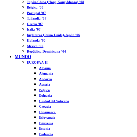
Japón-China (Hong Kong-Macao) ’08
Bélgica ’08
Portugal ’07
Tailandia ’07
Grecia ’07
Italia ’07
Inglaterra (Reino Unido)-Japón ’06
Holanda ’06
México ’05
República Dominicana ’04
MUNDO
EUROPA A-H
Albania
Alemania
Andorra
Austria
Bélgica
Bulgaria
Ciudad del Vaticano
Croacia
Dinamarca
Eslovaquia
Eslovenia
Estonia
Finlandia