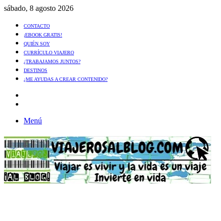
sábado, 8 agosto 2026
CONTACTO
¡EBOOK GRATIS!
QUIÉN SOY
CURRÍCULO VIAJERO
¿TRABAJAMOS JUNTOS?
DESTINOS
¿ME AYUDAS A CREAR CONTENIDO?
Artículo
al
Buscar
azar
Menú