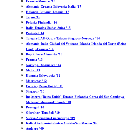
Francia-Mónaco ’18
Alemania-Croacia-Eslovenia-Italia ’17
Holanda-Lituania-Letonia ’17
Japón ’16
Polonia-Finlandia ’16
Italia-Estados Unidos-Suiza ’15
Portugal ’14
Turquía-EAU-Qatar-Taiwán-Singapur-Noruega ’14
Alemania-Italia-Ciudad del Vaticano-Irlanda-Irlanda del Norte (Reino
Unido)-Francia ’14
Rep. Checa-Alemania ’13
Francia ’13
Noruega-Dinamarca ’13
Malta ’13
Hungría-Eslovaquia ’12
Marruecos ’12
Escocia (Reino Unido) ’11
Singapur ’10
Inglaterra (Reino Unido)-Estonia-Finlandia-Corea del Sur-Camboya-
Malasia-Indonesia-Holanda ’10
Portugal ’10
Gibraltar (Español) ’10
Suecia-Alemania-Luxemburgo ’09
Italia-Liechtenstein-Suiza-Austria-San Marino ’09
Andorra ’09