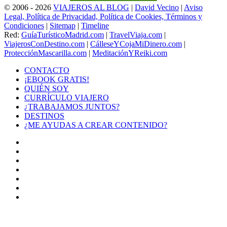
© 2006 - 2026
VIAJEROS AL BLOG
|
David Vecino
|
Aviso
Legal, Política de Privacidad, Política de Cookies, Términos y
Condiciones
|
Sitemap
|
Timeline
Red:
GuíaTurísticoMadrid.com
|
TravelViaja.com
|
ViajerosConDestino.com
|
CálleseYCojaMiDinero.com
|
ProtecciónMascarilla.com
|
MeditaciónYReiki.com
CONTACTO
¡EBOOK GRATIS!
QUIÉN SOY
CURRÍCULO VIAJERO
¿TRABAJAMOS JUNTOS?
DESTINOS
¿ME AYUDAS A CREAR CONTENIDO?
Facebook
X
LinkedIn
YouTube
Instagram
TikTok
Buy
Me
Botón
a
volver
Coffee