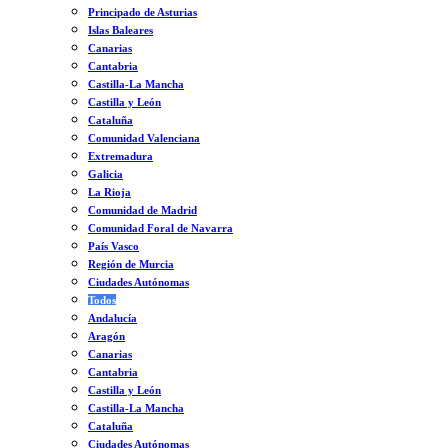
Principado de Asturias
Islas Baleares
Canarias
Cantabria
Castilla-La Mancha
Castilla y León
Cataluña
Comunidad Valenciana
Extremadura
Galicia
La Rioja
Comunidad de Madrid
Comunidad Foral de Navarra
País Vasco
Región de Murcia
Ciudades Autónomas
Todos
Andalucía
Aragón
Canarias
Cantabria
Castilla y León
Castilla-La Mancha
Cataluña
Ciudades Autónomas