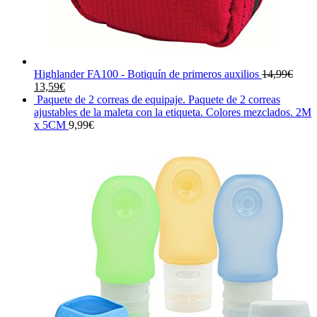
Highlander FA100 - Botiquín de primeros auxilios
14,99
€
El
El
13,59
€
precio
precio
Paquete de 2 correas de equipaje. Paquete de 2 correas
original
actual
ajustables de la maleta con la etiqueta. Colores mezclados. 2M
era:
es:
x 5CM
9,99
€
14,99€.
13,59€.