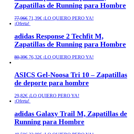
Zapatillas de Running para Hombre
El
El
77,96
€
71,39
€
¡LO QUIERO PERO YA!
precio
precio
¡Oferta!
original
actual
era:
es:
adidas Response 2 Techfit M,
77,96€.
71,39€.
Zapatillas de Running para Hombre
El
El
80,39
€
76,32
€
¡LO QUIERO PERO YA!
precio
precio
original
actual
era:
es:
ASICS Gel-Noosa Tri 10 – Zapatillas
80,39€.
76,32€.
de deporte para hombre
29,82
€
¡LO QUIERO PERO YA!
¡Oferta!
adidas Galaxy Trail M, Zapatillas de
Running para Hombre