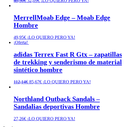
El
El
40,50
€
32,09
€
¡LO QUIERO PERO YA!
precio
precio
original
actual
era:
es:
MerrellMoab Edge – Moab Edge
40,50€.
32,09€.
Hombre
49,95
€
¡LO QUIERO PERO YA!
¡Oferta!
adidas Terrex Fast R Gtx – zapatillas
de trekking y senderismo de material
sintético hombre
El
El
112,14
€
85,67
€
¡LO QUIERO PERO YA!
precio
precio
original
actual
era:
es:
Northland Outback Sandals –
112,14€.
85,67€.
Sandalias deportivas Hombre
27,26
€
¡LO QUIERO PERO YA!