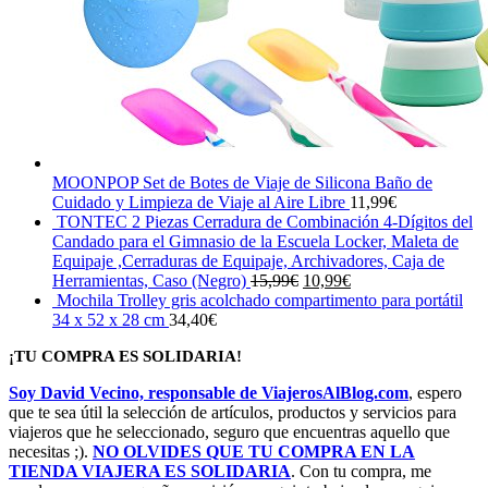
MOONPOP Set de Botes de Viaje de Silicona Baño de
Cuidado y Limpieza de Viaje al Aire Libre
11,99
€
TONTEC 2 Piezas Cerradura de Combinación 4-Dígitos del
Candado para el Gimnasio de la Escuela Locker, Maleta de
Equipaje ,Cerraduras de Equipaje, Archivadores, Caja de
El
El
Herramientas, Caso (Negro)
15,99
€
10,99
€
precio
precio
Mochila Trolley gris acolchado compartimento para portátil
original
actual
34 x 52 x 28 cm
34,40
€
era:
es:
¡TU COMPRA ES SOLIDARIA!
15,99€.
10,99€.
Soy David Vecino, responsable de ViajerosAlBlog.com
, espero
que te sea útil la selección de artículos, productos y servicios para
viajeros que he seleccionado, seguro que encuentras aquello que
necesitas ;).
NO OLVIDES QUE TU COMPRA EN LA
TIENDA VIAJERA ES SOLIDARIA
. Con tu compra, me