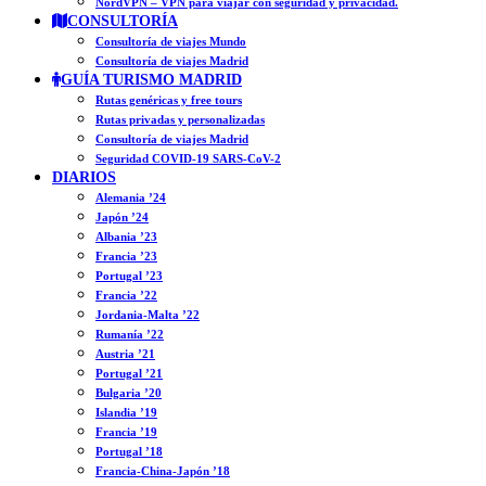
NordVPN – VPN para viajar con seguridad y privacidad.
CONSULTORÍA
Consultoría de viajes Mundo
Consultoría de viajes Madrid
GUÍA TURISMO MADRID
Rutas genéricas y free tours
Rutas privadas y personalizadas
Consultoría de viajes Madrid
Seguridad COVID-19 SARS-CoV-2
DIARIOS
Alemania ’24
Japón ’24
Albania ’23
Francia ’23
Portugal ’23
Francia ’22
Jordania-Malta ’22
Rumanía ’22
Austria ’21
Portugal ’21
Bulgaria ’20
Islandia ’19
Francia ’19
Portugal ’18
Francia-China-Japón ’18