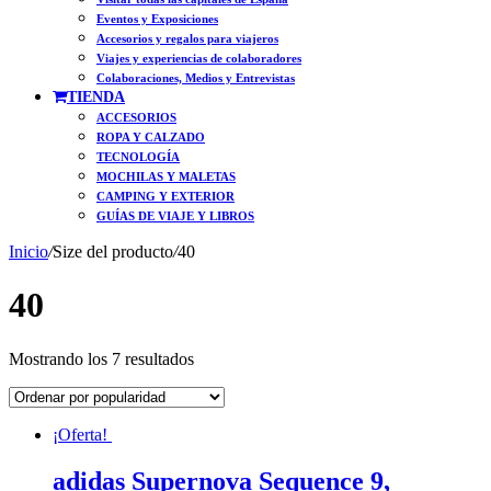
Eventos y Exposiciones
Accesorios y regalos para viajeros
Viajes y experiencias de colaboradores
Colaboraciones, Medios y Entrevistas
TIENDA
ACCESORIOS
ROPA Y CALZADO
TECNOLOGÍA
MOCHILAS Y MALETAS
CAMPING Y EXTERIOR
GUÍAS DE VIAJE Y LIBROS
Inicio
/
Size del producto
/
40
40
Ordenado
Mostrando los 7 resultados
por
popularidad
¡Oferta!
adidas Supernova Sequence 9,