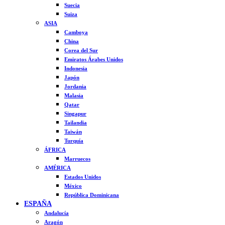
Suecia
Suiza
ASIA
Camboya
China
Corea del Sur
Emiratos Árabes Unidos
Indonesia
Japón
Jordania
Malasia
Qatar
Singapur
Tailandia
Taiwán
Turquía
ÁFRICA
Marruecos
AMÉRICA
Estados Unidos
México
República Dominicana
ESPAÑA
Andalucía
Aragón