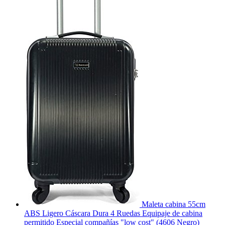
Maleta cabina 55cm
ABS Ligero Cáscara Dura 4 Ruedas Equipaje de cabina
permitido Especial compañías "low cost" (4606 Negro)