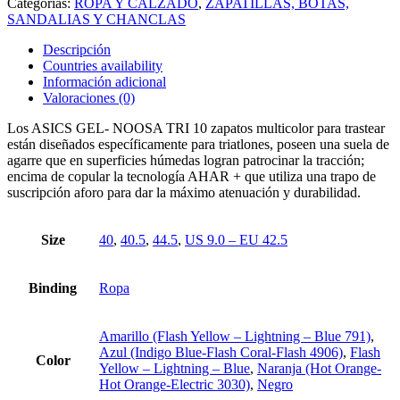
Categorías:
ROPA Y CALZADO
,
ZAPATILLAS, BOTAS,
SANDALIAS Y CHANCLAS
Descripción
Countries availability
Información adicional
Valoraciones (0)
Los ASICS GEL- NOOSA TRI 10 zapatos multicolor para trastear
están diseñados específicamente para triatlones, poseen una suela de
agarre que en superficies húmedas logran patrocinar la tracción;
encima de copular la tecnología AHAR + que utiliza una trapo de
suscripción aforo para dar la máximo atenuación y durabilidad.
Size
40
,
40.5
,
44.5
,
US 9.0 – EU 42.5
Binding
Ropa
Amarillo (Flash Yellow – Lightning – Blue 791)
,
Azul (Indigo Blue-Flash Coral-Flash 4906)
,
Flash
Color
Yellow – Lightning – Blue
,
Naranja (Hot Orange-
Hot Orange-Electric 3030)
,
Negro