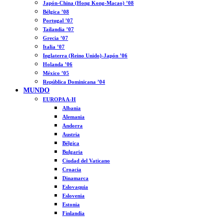
Japón-China (Hong Kong-Macao) ’08
Bélgica ’08
Portugal ’07
Tailandia ’07
Grecia ’07
Italia ’07
Inglaterra (Reino Unido)-Japón ’06
Holanda ’06
México ’05
República Dominicana ’04
MUNDO
EUROPA A-H
Albania
Alemania
Andorra
Austria
Bélgica
Bulgaria
Ciudad del Vaticano
Croacia
Dinamarca
Eslovaquia
Eslovenia
Estonia
Finlandia