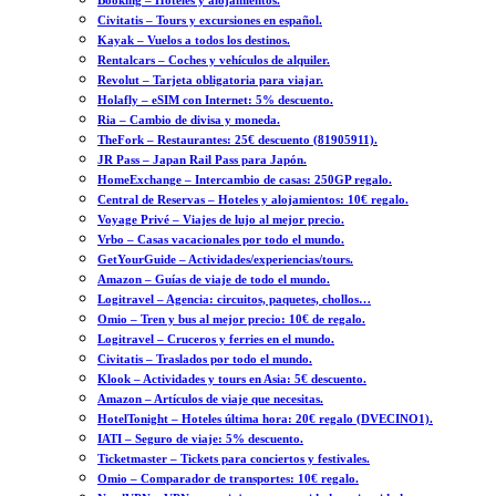
Booking – Hoteles y alojamientos.
Civitatis – Tours y excursiones en español.
Kayak – Vuelos a todos los destinos.
Rentalcars – Coches y vehículos de alquiler.
Revolut – Tarjeta obligatoria para viajar.
Holafly – eSIM con Internet: 5% descuento.
Ria – Cambio de divisa y moneda.
TheFork – Restaurantes: 25€ descuento (81905911).
JR Pass – Japan Rail Pass para Japón.
HomeExchange – Intercambio de casas: 250GP regalo.
Central de Reservas – Hoteles y alojamientos: 10€ regalo.
Voyage Privé – Viajes de lujo al mejor precio.
Vrbo – Casas vacacionales por todo el mundo.
GetYourGuide – Actividades/experiencias/tours.
Amazon – Guías de viaje de todo el mundo.
Logitravel – Agencia: circuitos, paquetes, chollos…
Omio – Tren y bus al mejor precio: 10€ de regalo.
Logitravel – Cruceros y ferries en el mundo.
Civitatis – Traslados por todo el mundo.
Klook – Actividades y tours en Asia: 5€ descuento.
Amazon – Artículos de viaje que necesitas.
HotelTonight – Hoteles última hora: 20€ regalo (DVECINO1).
IATI – Seguro de viaje: 5% descuento.
Ticketmaster – Tickets para conciertos y festivales.
Omio – Comparador de transportes: 10€ regalo.