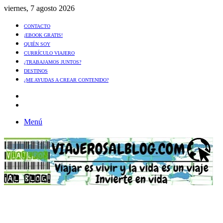
viernes, 7 agosto 2026
CONTACTO
¡EBOOK GRATIS!
QUIÉN SOY
CURRÍCULO VIAJERO
¿TRABAJAMOS JUNTOS?
DESTINOS
¿ME AYUDAS A CREAR CONTENIDO?
Artículo
al
Buscar
azar
Menú