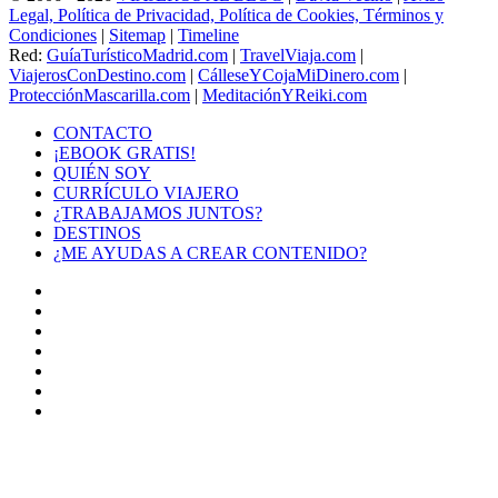
Legal, Política de Privacidad, Política de Cookies, Términos y
Condiciones
|
Sitemap
|
Timeline
Red:
GuíaTurísticoMadrid.com
|
TravelViaja.com
|
ViajerosConDestino.com
|
CálleseYCojaMiDinero.com
|
ProtecciónMascarilla.com
|
MeditaciónYReiki.com
CONTACTO
¡EBOOK GRATIS!
QUIÉN SOY
CURRÍCULO VIAJERO
¿TRABAJAMOS JUNTOS?
DESTINOS
¿ME AYUDAS A CREAR CONTENIDO?
Facebook
X
LinkedIn
YouTube
Instagram
TikTok
Buy
Me
Botón
a
volver
Coffee
arriba