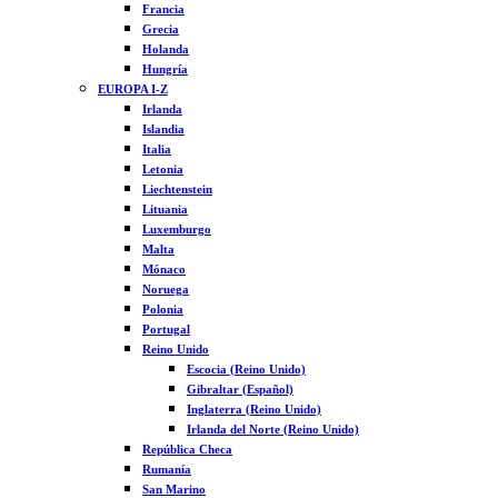
Francia
Grecia
Holanda
Hungría
EUROPA I-Z
Irlanda
Islandia
Italia
Letonia
Liechtenstein
Lituania
Luxemburgo
Malta
Mónaco
Noruega
Polonia
Portugal
Reino Unido
Escocia (Reino Unido)
Gibraltar (Español)
Inglaterra (Reino Unido)
Irlanda del Norte (Reino Unido)
República Checa
Rumanía
San Marino