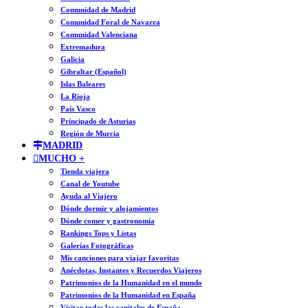
Comunidad de Madrid
Comunidad Foral de Navarra
Comunidad Valenciana
Extremadura
Galicia
Gibraltar (Español)
Islas Baleares
La Rioja
País Vasco
Principado de Asturias
Región de Murcia
MADRID
MUCHO +
Tienda viajera
Canal de Youtube
Ayuda al Viajero
Dónde dormir y alojamientos
Dónde comer y gastronomía
Rankings Tops y Listas
Galerías Fotográficas
Mis canciones para viajar favoritas
Anécdotas, Instantes y Recuerdos Viajeros
Patrimonios de la Humanidad en el mundo
Patrimonios de la Humanidad en España
Visitar todas las capitales de España