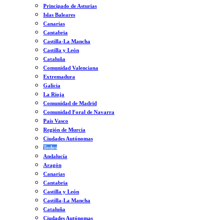
Principado de Asturias
Islas Baleares
Canarias
Cantabria
Castilla-La Mancha
Castilla y León
Cataluña
Comunidad Valenciana
Extremadura
Galicia
La Rioja
Comunidad de Madrid
Comunidad Foral de Navarra
País Vasco
Región de Murcia
Ciudades Autónomas
Todos
Andalucía
Aragón
Canarias
Cantabria
Castilla y León
Castilla-La Mancha
Cataluña
Ciudades Autónomas