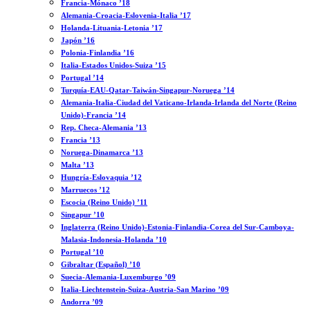
Francia-Mónaco ’18
Alemania-Croacia-Eslovenia-Italia ’17
Holanda-Lituania-Letonia ’17
Japón ’16
Polonia-Finlandia ’16
Italia-Estados Unidos-Suiza ’15
Portugal ’14
Turquía-EAU-Qatar-Taiwán-Singapur-Noruega ’14
Alemania-Italia-Ciudad del Vaticano-Irlanda-Irlanda del Norte (Reino
Unido)-Francia ’14
Rep. Checa-Alemania ’13
Francia ’13
Noruega-Dinamarca ’13
Malta ’13
Hungría-Eslovaquia ’12
Marruecos ’12
Escocia (Reino Unido) ’11
Singapur ’10
Inglaterra (Reino Unido)-Estonia-Finlandia-Corea del Sur-Camboya-
Malasia-Indonesia-Holanda ’10
Portugal ’10
Gibraltar (Español) ’10
Suecia-Alemania-Luxemburgo ’09
Italia-Liechtenstein-Suiza-Austria-San Marino ’09
Andorra ’09