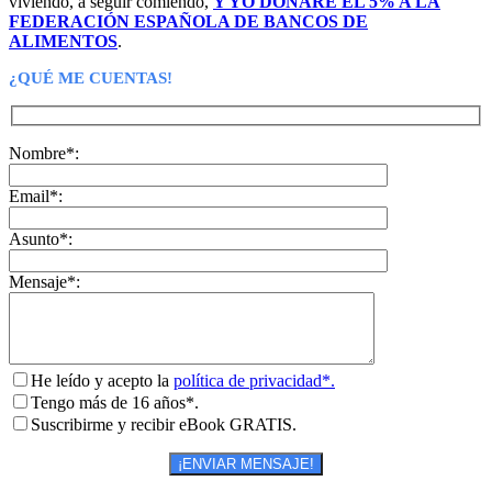
viviendo, a seguir comiendo,
Y YO DONARÉ EL 5% A LA
FEDERACIÓN ESPAÑOLA DE BANCOS DE
ALIMENTOS
.
¿QUÉ ME CUENTAS!
Nombre*:
Email*:
Asunto*:
Mensaje*:
He leído y acepto la
política de privacidad*.
Tengo más de 16 años*.
Suscribirme y recibir eBook GRATIS.