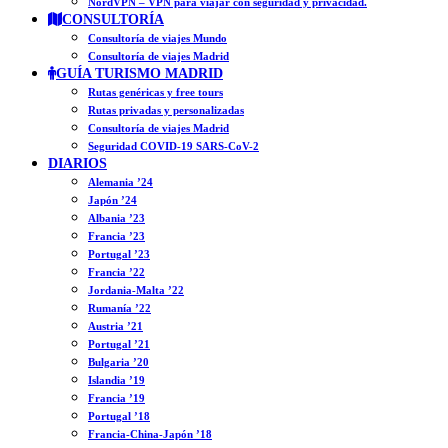
NordVPN – VPN para viajar con seguridad y privacidad.
CONSULTORÍA
Consultoría de viajes Mundo
Consultoría de viajes Madrid
GUÍA TURISMO MADRID
Rutas genéricas y free tours
Rutas privadas y personalizadas
Consultoría de viajes Madrid
Seguridad COVID-19 SARS-CoV-2
DIARIOS
Alemania ’24
Japón ’24
Albania ’23
Francia ’23
Portugal ’23
Francia ’22
Jordania-Malta ’22
Rumanía ’22
Austria ’21
Portugal ’21
Bulgaria ’20
Islandia ’19
Francia ’19
Portugal ’18
Francia-China-Japón ’18