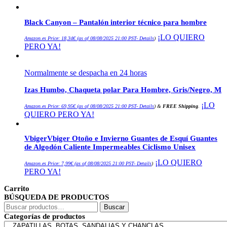
Black Canyon – Pantalón interior técnico para hombre
¡LO QUIERO
Amazon.es Price:
18,34
€
(as of 08/08/2025 21:00 PST-
Details
)
PERO YA!
Normalmente se despacha en 24 horas
Izas Humbo, Chaqueta polar Para Hombre, Gris/Negro, M
¡LO
Amazon.es Price:
69,95
€
(as of 08/08/2025 21:00 PST-
Details
)
&
FREE Shipping
.
QUIERO PERO YA!
VbigerVbiger Otoño e Invierno Guantes de Esquí Guantes
de Algodón Caliente Impermeables Ciclismo Unisex
¡LO QUIERO
Amazon.es Price:
7,99
€
(as of 08/08/2025 21:00 PST-
Details
)
PERO YA!
Carrito
BÚSQUEDA DE PRODUCTOS
Buscar
Buscar
por:
Categorías de productos