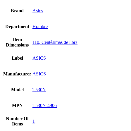
Brand
Asics
Department
Hombre
Item
110, Centésimas de libra
Dimensions
Label
ASICS
Manufacturer
ASICS
Model
T530N
MPN
T530N-4906
Number Of
1
Items