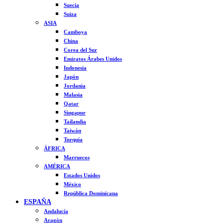
Suecia
Suiza
ASIA
Camboya
China
Corea del Sur
Emiratos Árabes Unidos
Indonesia
Japón
Jordania
Malasia
Qatar
Singapur
Tailandia
Taiwán
Turquía
ÁFRICA
Marruecos
AMÉRICA
Estados Unidos
México
República Dominicana
ESPAÑA
Andalucía
Aragón