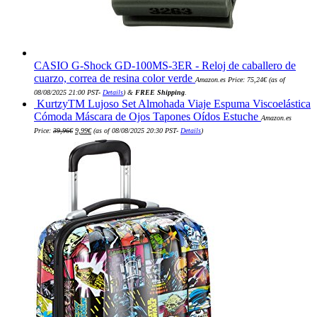
CASIO G-Shock GD-100MS-3ER - Reloj de caballero de
cuarzo, correa de resina color verde
Amazon.es Price:
75,24
€
(as of
08/08/2025 21:00 PST-
Details
)
&
FREE Shipping
.
KurtzyTM Lujoso Set Almohada Viaje Espuma Viscoelástica
Cómoda Máscara de Ojos Tapones Oídos Estuche
Amazon.es
El
El
Price:
39,96
€
9,99
€
(as of 08/08/2025 20:30 PST-
Details
)
precio
precio
original
actual
era:
es:
39,96€.
9,99€.