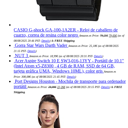
CASIO G-shock GA-100-1A2ER - Reloj de caballero de
El
El
cuarzo, correa de resina color negro
Amazon.es Price:
79,25
€
79,05
€
(as of
precio
precio
original
actual
08/08/2025 20:46 PST-
Details
)
&
FREE Shipping
.
era:
es:
Gorra Star Wars Darth Vader
Amazon.es Price:
25,18
€
(as of 08/08/2025
79,25€.
79,05€.
21:15 PST-
Details
)
NUT 3
Amazon.es Price:
18,99
€
(as of 08/08/2025 20:31 PST-
Details
)
Acer Aspire Switch 10 E SW3-016-13YY - Portátil de 10.1"
(Intel Atom x5-Z8300 , 4 GB de RAM, SSD de 64 GB,
tarjeta gráfica UMA, Windows 10ML), color gris
Amazon.es
Price:
308,08
€
(as of 08/08/2025 21:45 PST-
Details
)
Port Designs Houston - Mochila de transporte para ordenador
El
El
portátil
Amazon.es Price:
29,99
€
22,26
€
(as of 08/08/2025 20:15 PST-
Details
)
&
FREE
precio
precio
original
actual
Shipping
.
era:
es:
29,99€.
22,26€.