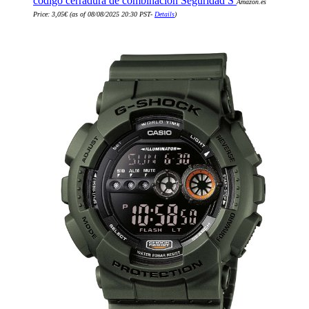
código cerradura de combinación Seguridad S
Amazon.es
29,90€.
17,90€.
Price:
3,05
€
(as of 08/08/2025 20:30 PST-
Details
)