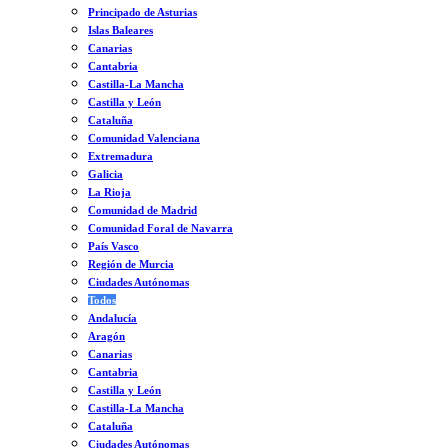
Principado de Asturias
Islas Baleares
Canarias
Cantabria
Castilla-La Mancha
Castilla y León
Cataluña
Comunidad Valenciana
Extremadura
Galicia
La Rioja
Comunidad de Madrid
Comunidad Foral de Navarra
País Vasco
Región de Murcia
Ciudades Autónomas
Todos
Andalucía
Aragón
Canarias
Cantabria
Castilla y León
Castilla-La Mancha
Cataluña
Ciudades Autónomas