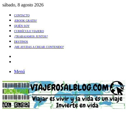
sábado, 8 agosto 2026
CONTACTO
¡EBOOK GRATIS!
QUIÉN SOY
CURRÍCULO VIAJERO
¿TRABAJAMOS JUNTOS?
DESTINOS
¿ME AYUDAS A CREAR CONTENIDO?
Artículo
al
Buscar
azar
Menú