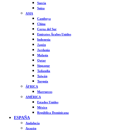
Suecia
Suiza
ASIA
Camboya
China
Corea del Sur
Emiratos Árabes Unidos
Indonesia
Japón
Jordania
Malasia
Qatar
Singapur
Tailandia
Taiwán
Turquía
ÁFRICA
Marruecos
AMÉRICA
Estados Unidos
México
República Dominicana
ESPAÑA
Andalucía
Aragón