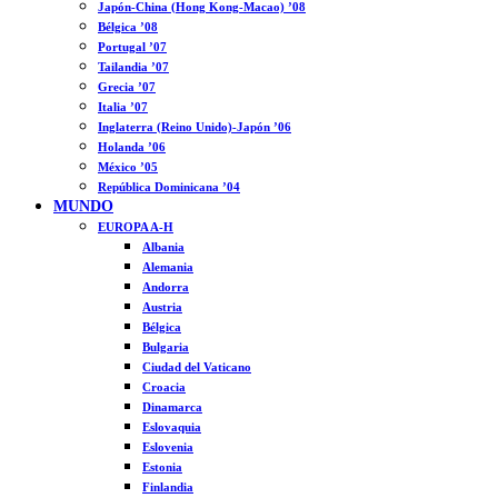
Japón-China (Hong Kong-Macao) ’08
Bélgica ’08
Portugal ’07
Tailandia ’07
Grecia ’07
Italia ’07
Inglaterra (Reino Unido)-Japón ’06
Holanda ’06
México ’05
República Dominicana ’04
MUNDO
EUROPA A-H
Albania
Alemania
Andorra
Austria
Bélgica
Bulgaria
Ciudad del Vaticano
Croacia
Dinamarca
Eslovaquia
Eslovenia
Estonia
Finlandia