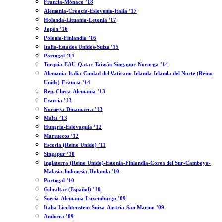
Francia-Mónaco ’18
Alemania-Croacia-Eslovenia-Italia ’17
Holanda-Lituania-Letonia ’17
Japón ’16
Polonia-Finlandia ’16
Italia-Estados Unidos-Suiza ’15
Portugal ’14
Turquía-EAU-Qatar-Taiwán-Singapur-Noruega ’14
Alemania-Italia-Ciudad del Vaticano-Irlanda-Irlanda del Norte (Reino
Unido)-Francia ’14
Rep. Checa-Alemania ’13
Francia ’13
Noruega-Dinamarca ’13
Malta ’13
Hungría-Eslovaquia ’12
Marruecos ’12
Escocia (Reino Unido) ’11
Singapur ’10
Inglaterra (Reino Unido)-Estonia-Finlandia-Corea del Sur-Camboya-
Malasia-Indonesia-Holanda ’10
Portugal ’10
Gibraltar (Español) ’10
Suecia-Alemania-Luxemburgo ’09
Italia-Liechtenstein-Suiza-Austria-San Marino ’09
Andorra ’09