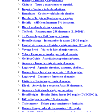
Booking – Hoteles y alojamientos.
Civitatis – Tours y excursiones en español.
Kayak – Vuelos a todos los destinos.
Rentalcars – Coches y vehículos de alquiler.
Revolut – Tarjeta obligatoria para viajar.
Holafly – eSIM con Internet: 5% descuento.
Ria – Cambio de divisa y moneda.
TheFork – Restaurantes: 25€ descuento (81905911).
JR Pass – Japan Rail Pass para Japón.
HomeExchange – Intercambio de casas: 250GP regalo.
Central de Reservas – Hoteles y alojamientos: 10€ regalo.
Voyage Privé – Viajes de lujo al mejor precio.
Vrbo – Casas vacacionales por todo el mundo.
GetYourGuide – Actividades/experiencias/tours.
Amazon – Guías de viaje de todo el mundo.
Logitravel – Agencia: circuitos, paquetes, chollos…
Omio – Tren y bus al mejor precio: 10€ de regalo.
Logitravel – Cruceros y ferries en el mundo.
Civitatis – Traslados por todo el mundo.
Klook – Actividades y tours en Asia: 5€ descuento.
Amazon – Artículos de viaje que necesitas.
HotelTonight – Hoteles última hora: 20€ regalo (DVECINO1).
IATI – Seguro de viaje: 5% descuento.
Ticketmaster – Tickets para conciertos y festivales.
Omio – Comparador de transportes: 10€ regalo.