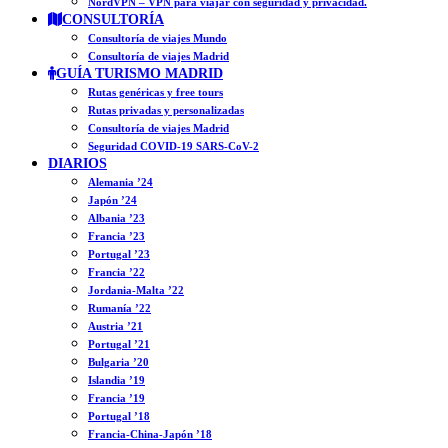
NordVPN – VPN para viajar con seguridad y privacidad.
CONSULTORÍA
Consultoría de viajes Mundo
Consultoría de viajes Madrid
GUÍA TURISMO MADRID
Rutas genéricas y free tours
Rutas privadas y personalizadas
Consultoría de viajes Madrid
Seguridad COVID-19 SARS-CoV-2
DIARIOS
Alemania ’24
Japón ’24
Albania ’23
Francia ’23
Portugal ’23
Francia ’22
Jordania-Malta ’22
Rumanía ’22
Austria ’21
Portugal ’21
Bulgaria ’20
Islandia ’19
Francia ’19
Portugal ’18
Francia-China-Japón ’18