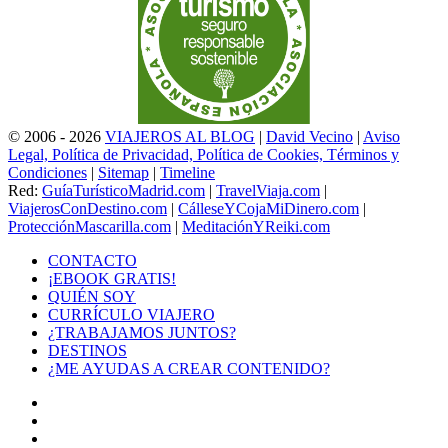
© 2006 - 2026
VIAJEROS AL BLOG
|
David Vecino
|
Aviso
Legal, Política de Privacidad, Política de Cookies, Términos y
Condiciones
|
Sitemap
|
Timeline
Red:
GuíaTurísticoMadrid.com
|
TravelViaja.com
|
ViajerosConDestino.com
|
CálleseYCojaMiDinero.com
|
ProtecciónMascarilla.com
|
MeditaciónYReiki.com
CONTACTO
¡EBOOK GRATIS!
QUIÉN SOY
CURRÍCULO VIAJERO
¿TRABAJAMOS JUNTOS?
DESTINOS
¿ME AYUDAS A CREAR CONTENIDO?
Facebook
X
LinkedIn