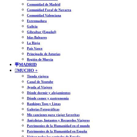
Comunidad de Madrid
Comunidad Foral de Navarra
Comunidad Valenciana
Extremadura
Galicia
Gibraltar (Español)
Islas Baleares
La Rioja
País Vasco
Principado de Asturias
Región de Murcia
MADRID
MUCHO +
Tienda viajera
Canal de Youtube
Ayuda al Viajero
Dónde dormir y alojamientos
Dónde comer y gastronomía
Rankings Tops y Listas
Galerías Fotográficas
Mis canciones para viajar favoritas
Anécdotas, Instantes y Recuerdos Viajeros
Patrimonios de la Humanidad en el mundo
Patrimonios de la Humanidad en España
Visitar todas las capitales de España