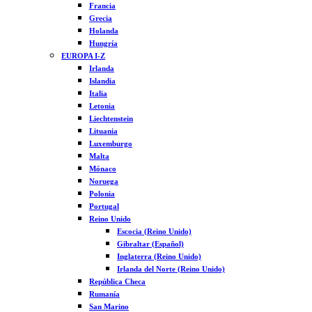
Francia
Grecia
Holanda
Hungría
EUROPA I-Z
Irlanda
Islandia
Italia
Letonia
Liechtenstein
Lituania
Luxemburgo
Malta
Mónaco
Noruega
Polonia
Portugal
Reino Unido
Escocia (Reino Unido)
Gibraltar (Español)
Inglaterra (Reino Unido)
Irlanda del Norte (Reino Unido)
República Checa
Rumanía
San Marino