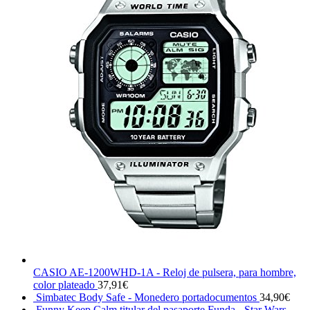
CASIO AE-1200WHD-1A - Reloj de pulsera, para hombre,
color plateado
37,91
€
Simbatec Body Safe - Monedero portadocumentos
34,90
€
Funny Keep Calm titular del pasaporte Funda - Star Wars