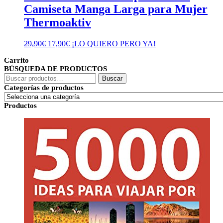
Camiseta Manga Larga para Mujer
Thermoaktiv
El
El
29,90
€
17,90
€
¡LO QUIERO PERO YA!
precio
precio
Carrito
original
actual
BÚSQUEDA DE PRODUCTOS
era:
es:
Buscar
29,90€.
17,90€.
Buscar
por:
Categorías de productos
Productos