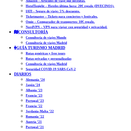
Amazon – Artículos de viaje que necesitas.
HotelTonight – Hoteles última hora: 20€ regalo (DVECINO1).
IATI – Seguro de viaje: 5% descuento.
Ticketmaster – Tickets para conciertos y festivales.
Omio – Comparador de transportes: 10€ regalo.
NordVPN – VPN para viajar con seguridad y privacidad.
CONSULTORÍA
Consultoría de viajes Mundo
Consultoría de viajes Madrid
GUÍA TURISMO MADRID
Rutas genéricas y free tours
Rutas privadas y personalizadas
Consultoría de viajes Madrid
Seguridad COVID-19 SARS-CoV-2
DIARIOS
Alemania ’24
Japón ’24
Albania ’23
Francia ’23
Portugal ’23
Francia ’22
Jordania-Malta ’22
Rumanía ’22
Austria ’21
Portugal ’21