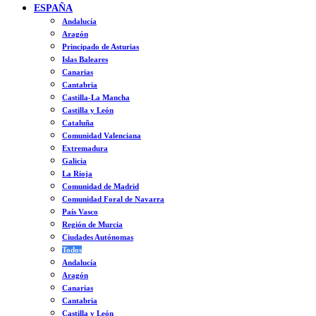
ESPAÑA
Andalucía
Aragón
Principado de Asturias
Islas Baleares
Canarias
Cantabria
Castilla-La Mancha
Castilla y León
Cataluña
Comunidad Valenciana
Extremadura
Galicia
La Rioja
Comunidad de Madrid
Comunidad Foral de Navarra
País Vasco
Región de Murcia
Ciudades Autónomas
Todos
Andalucía
Aragón
Canarias
Cantabria
Castilla y León