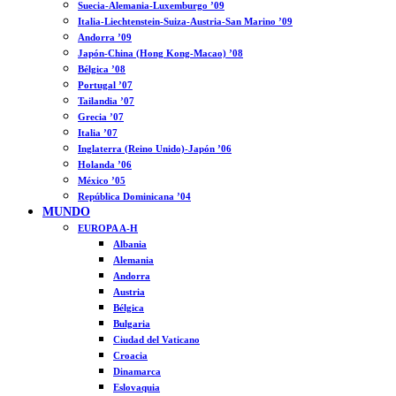
Suecia-Alemania-Luxemburgo ’09
Italia-Liechtenstein-Suiza-Austria-San Marino ’09
Andorra ’09
Japón-China (Hong Kong-Macao) ’08
Bélgica ’08
Portugal ’07
Tailandia ’07
Grecia ’07
Italia ’07
Inglaterra (Reino Unido)-Japón ’06
Holanda ’06
México ’05
República Dominicana ’04
MUNDO
EUROPA A-H
Albania
Alemania
Andorra
Austria
Bélgica
Bulgaria
Ciudad del Vaticano
Croacia
Dinamarca
Eslovaquia