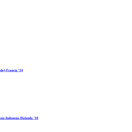
ido)-Francia ’14
sia-Indonesia-Holanda ’10