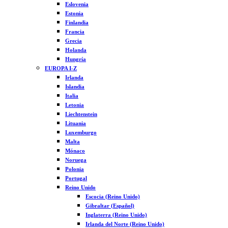
Eslovenia
Estonia
Finlandia
Francia
Grecia
Holanda
Hungría
EUROPA I-Z
Irlanda
Islandia
Italia
Letonia
Liechtenstein
Lituania
Luxemburgo
Malta
Mónaco
Noruega
Polonia
Portugal
Reino Unido
Escocia (Reino Unido)
Gibraltar (Español)
Inglaterra (Reino Unido)
Irlanda del Norte (Reino Unido)