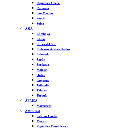
República Checa
Rumanía
San Marino
Suecia
Suiza
ASIA
Camboya
China
Corea del Sur
Emiratos Árabes Unidos
Indonesia
Japón
Jordania
Malasia
Qatar
Singapur
Tailandia
Taiwán
Turquía
ÁFRICA
Marruecos
AMÉRICA
Estados Unidos
México
República Dominicana