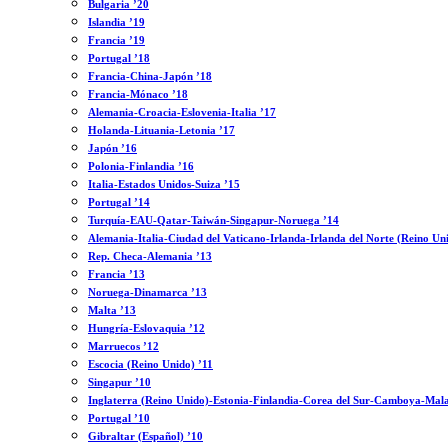
Bulgaria ’20
Islandia ’19
Francia ’19
Portugal ’18
Francia-China-Japón ’18
Francia-Mónaco ’18
Alemania-Croacia-Eslovenia-Italia ’17
Holanda-Lituania-Letonia ’17
Japón ’16
Polonia-Finlandia ’16
Italia-Estados Unidos-Suiza ’15
Portugal ’14
Turquía-EAU-Qatar-Taiwán-Singapur-Noruega ’14
Alemania-Italia-Ciudad del Vaticano-Irlanda-Irlanda del Norte (Reino Un
Rep. Checa-Alemania ’13
Francia ’13
Noruega-Dinamarca ’13
Malta ’13
Hungría-Eslovaquia ’12
Marruecos ’12
Escocia (Reino Unido) ’11
Singapur ’10
Inglaterra (Reino Unido)-Estonia-Finlandia-Corea del Sur-Camboya-Mala
Portugal ’10
Gibraltar (Español) ’10