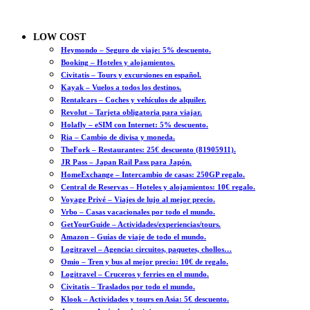
LOW COST
Heymondo – Seguro de viaje: 5% descuento.
Booking – Hoteles y alojamientos.
Civitatis – Tours y excursiones en español.
Kayak – Vuelos a todos los destinos.
Rentalcars – Coches y vehículos de alquiler.
Revolut – Tarjeta obligatoria para viajar.
Holafly – eSIM con Internet: 5% descuento.
Ria – Cambio de divisa y moneda.
TheFork – Restaurantes: 25€ descuento (81905911).
JR Pass – Japan Rail Pass para Japón.
HomeExchange – Intercambio de casas: 250GP regalo.
Central de Reservas – Hoteles y alojamientos: 10€ regalo.
Voyage Privé – Viajes de lujo al mejor precio.
Vrbo – Casas vacacionales por todo el mundo.
GetYourGuide – Actividades/experiencias/tours.
Amazon – Guías de viaje de todo el mundo.
Logitravel – Agencia: circuitos, paquetes, chollos…
Omio – Tren y bus al mejor precio: 10€ de regalo.
Logitravel – Cruceros y ferries en el mundo.
Civitatis – Traslados por todo el mundo.
Klook – Actividades y tours en Asia: 5€ descuento.