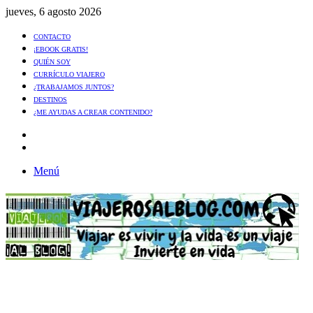
jueves, 6 agosto 2026
CONTACTO
¡EBOOK GRATIS!
QUIÉN SOY
CURRÍCULO VIAJERO
¿TRABAJAMOS JUNTOS?
DESTINOS
¿ME AYUDAS A CREAR CONTENIDO?
Artículo
al
Buscar
azar
Menú