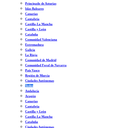
Principado de Asturias
Islas Baleares
Canarias
Cantabria
Castilla-La Mancha
Castilla y León
Cataluña
Comunidad Valenciana
Extremadura
Galicia
La Rioja
Comunidad de Madrid
Comunidad Foral de Navarra
País Vasco
Región de Murcia
Ciudades Autónomas
Todos
Andalucía
Aragón
Canarias
Cantabria
Castilla y León
Castilla-La Mancha
Cataluña
Ciudades Autónomas