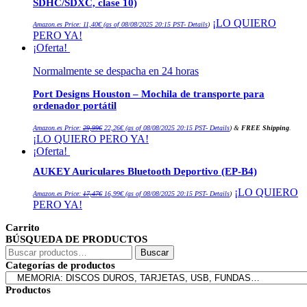
SDHC/SDXC, clase 10)
¡LO QUIERO
Amazon.es Price:
11,40
€
(as of 08/08/2025 20:15 PST-
Details
)
PERO YA!
¡Oferta!
Normalmente se despacha en 24 horas
Port Designs Houston – Mochila de transporte para
ordenador portátil
El
El
Amazon.es Price:
29,99
€
22,26
€
(as of 08/08/2025 20:15 PST-
Details
)
&
FREE Shipping
.
precio
precio
¡LO QUIERO PERO YA!
original
actual
era:
es:
¡Oferta!
29,99€.
22,26€.
AUKEY Auriculares Bluetooth Deportivo (EP-B4)
El
El
¡LO QUIERO
Amazon.es Price:
17,47
€
16,99
€
(as of 08/08/2025 20:15 PST-
Details
)
precio
precio
PERO YA!
original
actual
era:
es:
17,47€.
16,99€.
Carrito
BÚSQUEDA DE PRODUCTOS
Buscar
Buscar
por:
Categorías de productos
Productos