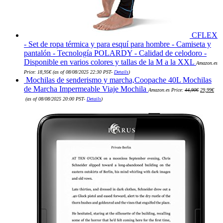
CFLEX
- Set de ropa térmica y para esquí para hombre - Camiseta y
pantalón - Tecnología POLARDY - Calidad de celodoro -
Disponible en varios colores y tallas de la M a la XXL
Amazon.es
Price:
18,95
€
(as of 08/08/2025 22:30 PST-
Details
)
Mochilas de senderismo y marcha,Coopache 40L Mochilas
El
de Marcha Impermeable Viaje Mochila
Amazon.es Price:
44,90
€
29,99
€
precio
El
original
(as of 08/08/2025 20:00 PST-
Details
)
precio
era:
actual
44,90€.
es:
29,99€.