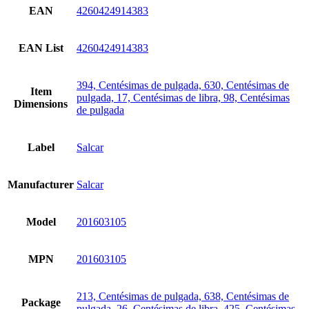
EAN
4260424914383
EAN List
4260424914383
394, Centésimas de pulgada, 630, Centésimas de
Item
pulgada, 17, Centésimas de libra, 98, Centésimas
Dimensions
de pulgada
Label
Salcar
Manufacturer
Salcar
Model
201603105
MPN
201603105
213, Centésimas de pulgada, 638, Centésimas de
Package
pulgada, 26, Centésimas de libra, 425, Centésimas