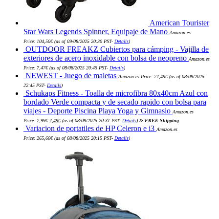
American Tourister
Star Wars Legends Spinner, Equipaje de Mano
Amazon.es
Price:
104,50
€
(as of 09/08/2025 20:30 PST-
Details
)
OUTDOOR FREAKZ Cubiertos para cámping - Vajilla de
exteriores de acero inoxidable con bolsa de neopreno
Amazon.es
Price:
7,47
€
(as of 08/08/2025 20:45 PST-
Details
)
NEWEST - Juego de maletas
Amazon.es Price:
77,49
€
(as of 08/08/2025
22:45 PST-
Details
)
Schukaps Fitness - Toalla de microfibra 80x40cm Azul con
bordado Verde compacta y de secado rapido con bolsa para
viajes - Deporte Piscina Playa Yoga y Gimnasio
Amazon.es
El
El
Price:
7,99
€
7,49
€
(as of 08/08/2025 20:31 PST-
Details
)
&
FREE Shipping
.
precio
precio
Variacion de portatiles de HP Celeron e i3
original
actual
Amazon.es
era:
es:
Price:
265,60
€
(as of 08/08/2025 20:15 PST-
Details
)
7,99€.
7,49€.