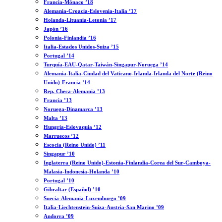
Francia-Mónaco ’18
Alemania-Croacia-Eslovenia-Italia ’17
Holanda-Lituania-Letonia ’17
Japón ’16
Polonia-Finlandia ’16
Italia-Estados Unidos-Suiza ’15
Portugal ’14
Turquía-EAU-Qatar-Taiwán-Singapur-Noruega ’14
Alemania-Italia-Ciudad del Vaticano-Irlanda-Irlanda del Norte (Reino
Unido)-Francia ’14
Rep. Checa-Alemania ’13
Francia ’13
Noruega-Dinamarca ’13
Malta ’13
Hungría-Eslovaquia ’12
Marruecos ’12
Escocia (Reino Unido) ’11
Singapur ’10
Inglaterra (Reino Unido)-Estonia-Finlandia-Corea del Sur-Camboya-
Malasia-Indonesia-Holanda ’10
Portugal ’10
Gibraltar (Español) ’10
Suecia-Alemania-Luxemburgo ’09
Italia-Liechtenstein-Suiza-Austria-San Marino ’09
Andorra ’09