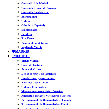
Comunidad de Madrid
Comunidad Foral de Navarra
Comunidad Valenciana
Extremadura
Galicia
Gibraltar (Español)
Islas Baleares
La Rioja
País Vasco
Principado de Asturias
Región de Murcia
MADRID
MUCHO +
Tienda viajera
Canal de Youtube
Ayuda al Viajero
Dónde dormir y alojamientos
Dónde comer y gastronomía
Rankings Tops y Listas
Galerías Fotográficas
Mis canciones para viajar favoritas
Anécdotas, Instantes y Recuerdos Viajeros
Patrimonios de la Humanidad en el mundo
Patrimonios de la Humanidad en España
Visitar todas las capitales de España