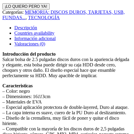
¡LO QUIERO PERO YA!
Categorías:
MEMORIA: DISCOS DUROS, TARJETAS, USB,
FUNDAS...
,
TECNOLOGÍA
Descripción
Countries availability
Información adicional
Valoraciones (0)
Introducción del producto
Salcar bolsa de 2.5 pulgadas discos duros con la apariencia delgada
y elegante, esta bolsa puede dirigir su caja HDD desde cero,
choques y otros daño. El diseño especial hace que ensamble
perfectamente su HDD. Muy apacible de implicar.
Caracteristicas
– Color: negro
– Dimensiones: 16
11
3cm
– Materiales de EVA
– Especial aplicación protectora de double-layered, Duro al ataque.
– La capa interna es suave, cuero de la PU Duro al deslizamiento.
– Diseño de la cremallera, muy fácil de poner y quitar el disco
hiriente.
– Compatible con la mayoría de los discos duros de 2,5 pulgadas