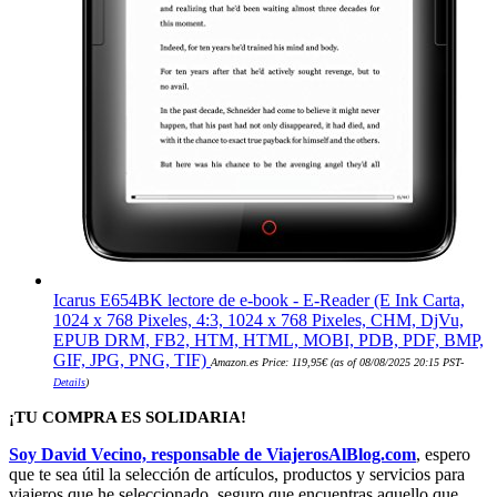
Icarus E654BK lectore de e-book - E-Reader (E Ink Carta,
1024 x 768 Pixeles, 4:3, 1024 x 768 Pixeles, CHM, DjVu,
EPUB DRM, FB2, HTM, HTML, MOBI, PDB, PDF, BMP,
GIF, JPG, PNG, TIF)
Amazon.es Price:
119,95
€
(as of 08/08/2025 20:15 PST-
Details
)
¡TU COMPRA ES SOLIDARIA!
Soy David Vecino, responsable de ViajerosAlBlog.com
, espero
que te sea útil la selección de artículos, productos y servicios para
viajeros que he seleccionado, seguro que encuentras aquello que