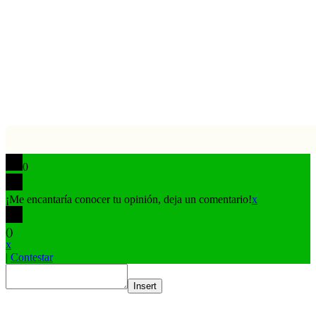
Me
Botón
a
volver
Coffee
arriba
0
¡Me encantaría conocer tu opinión, deja un comentario!
x
(
)
x
|
Contestar
Insert