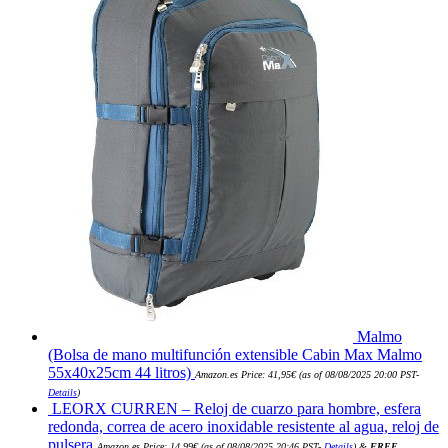
Malmo
(Bolsa de mano multifunción extensible Cabin Max Malmo
55x40x25cm 44 litros)
Amazon.es Price:
41,95
€
(as of 08/08/2025 20:00 PST-
Details
)
LEORX CURREN – Reloj de cuarzo para hombre, esfera
redonda, correa de acero inoxidable resistente al agua, reloj de
pulsera
Amazon.es Price:
14,99
€
(as of 08/08/2025 20:46 PST-
Details
)
&
FREE