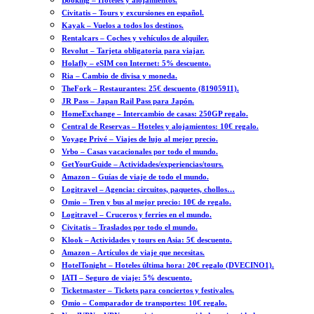
Booking – Hoteles y alojamientos.
Civitatis – Tours y excursiones en español.
Kayak – Vuelos a todos los destinos.
Rentalcars – Coches y vehículos de alquiler.
Revolut – Tarjeta obligatoria para viajar.
Holafly – eSIM con Internet: 5% descuento.
Ria – Cambio de divisa y moneda.
TheFork – Restaurantes: 25€ descuento (81905911).
JR Pass – Japan Rail Pass para Japón.
HomeExchange – Intercambio de casas: 250GP regalo.
Central de Reservas – Hoteles y alojamientos: 10€ regalo.
Voyage Privé – Viajes de lujo al mejor precio.
Vrbo – Casas vacacionales por todo el mundo.
GetYourGuide – Actividades/experiencias/tours.
Amazon – Guías de viaje de todo el mundo.
Logitravel – Agencia: circuitos, paquetes, chollos…
Omio – Tren y bus al mejor precio: 10€ de regalo.
Logitravel – Cruceros y ferries en el mundo.
Civitatis – Traslados por todo el mundo.
Klook – Actividades y tours en Asia: 5€ descuento.
Amazon – Artículos de viaje que necesitas.
HotelTonight – Hoteles última hora: 20€ regalo (DVECINO1).
IATI – Seguro de viaje: 5% descuento.
Ticketmaster – Tickets para conciertos y festivales.
Omio – Comparador de transportes: 10€ regalo.