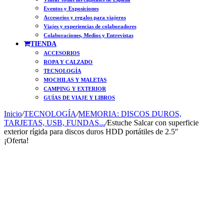
Eventos y Exposiciones
Accesorios y regalos para viajeros
Viajes y experiencias de colaboradores
Colaboraciones, Medios y Entrevistas
TIENDA
ACCESORIOS
ROPA Y CALZADO
TECNOLOGÍA
MOCHILAS Y MALETAS
CAMPING Y EXTERIOR
GUÍAS DE VIAJE Y LIBROS
Inicio
/
TECNOLOGÍA
/
MEMORIA: DISCOS DUROS,
TARJETAS, USB, FUNDAS...
/
Estuche Salcar con superficie
exterior rígida para discos duros HDD portátiles de 2.5″
¡Oferta!
On Sale
Free Shipping
Free Shipping