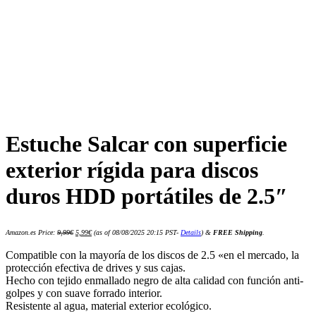
Estuche Salcar con superficie
exterior rígida para discos
duros HDD portátiles de 2.5″
El
El
Amazon.es Price:
9,99
€
5,99
€
(as of 08/08/2025 20:15 PST-
Details
)
&
FREE Shipping
.
precio
precio
original
actual
era:
es:
Compatible con la mayoría de los discos de 2.5 «en el mercado, la
9,99€.
5,99€.
protección efectiva de drives y sus cajas.
Hecho con tejido enmallado negro de alta calidad con función anti-
golpes y con suave forrado interior.
Resistente al agua, material exterior ecológico.