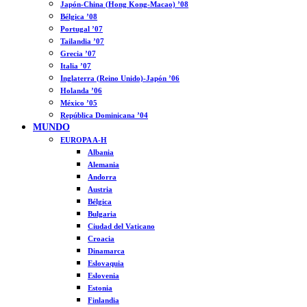
Japón-China (Hong Kong-Macao) ’08
Bélgica ’08
Portugal ’07
Tailandia ’07
Grecia ’07
Italia ’07
Inglaterra (Reino Unido)-Japón ’06
Holanda ’06
México ’05
República Dominicana ’04
MUNDO
EUROPA A-H
Albania
Alemania
Andorra
Austria
Bélgica
Bulgaria
Ciudad del Vaticano
Croacia
Dinamarca
Eslovaquia
Eslovenia
Estonia
Finlandia