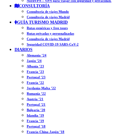
NordVPN – VPN para viajar con seguridad y privacidad.
CONSULTORÍA
Consultoría de viajes Mundo
Consultoría de viajes Madrid
GUÍA TURISMO MADRID
Rutas genéricas y free tours
Rutas privadas y personalizadas
Consultoría de viajes Madrid
Seguridad COVID-19 SARS-CoV-2
DIARIOS
Alemania ’24
Japón ’24
Albania ’23
Francia ’23
Portugal ’23
Francia ’22
Jordania-Malta ’22
Rumanía ’22
Austria ’21
Portugal ’21
Bulgaria ’20
Islandia ’19
Francia ’19
Portugal ’18
Francia-China-Japón ’18