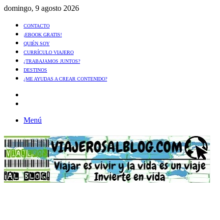
domingo, 9 agosto 2026
CONTACTO
¡EBOOK GRATIS!
QUIÉN SOY
CURRÍCULO VIAJERO
¿TRABAJAMOS JUNTOS?
DESTINOS
¿ME AYUDAS A CREAR CONTENIDO?
Artículo
al
Buscar
azar
Menú