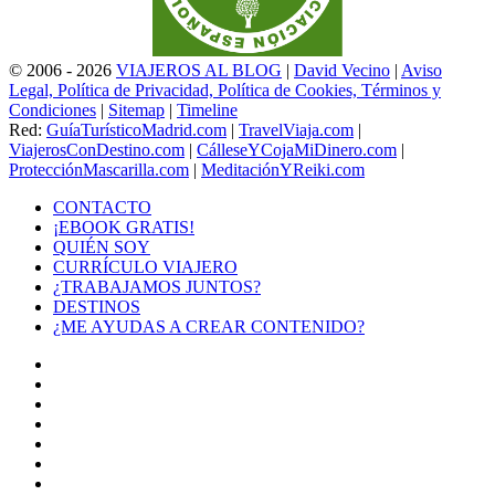
© 2006 - 2026
VIAJEROS AL BLOG
|
David Vecino
|
Aviso
Legal, Política de Privacidad, Política de Cookies, Términos y
Condiciones
|
Sitemap
|
Timeline
Red:
GuíaTurísticoMadrid.com
|
TravelViaja.com
|
ViajerosConDestino.com
|
CálleseYCojaMiDinero.com
|
ProtecciónMascarilla.com
|
MeditaciónYReiki.com
CONTACTO
¡EBOOK GRATIS!
QUIÉN SOY
CURRÍCULO VIAJERO
¿TRABAJAMOS JUNTOS?
DESTINOS
¿ME AYUDAS A CREAR CONTENIDO?
Facebook
X
LinkedIn
YouTube
Instagram
TikTok
Buy