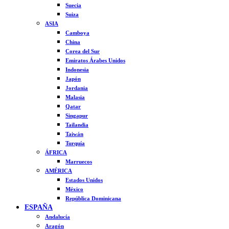
Suecia
Suiza
ASIA
Camboya
China
Corea del Sur
Emiratos Árabes Unidos
Indonesia
Japón
Jordania
Malasia
Qatar
Singapur
Tailandia
Taiwán
Turquía
ÁFRICA
Marruecos
AMÉRICA
Estados Unidos
México
República Dominicana
ESPAÑA
Andalucía
Aragón