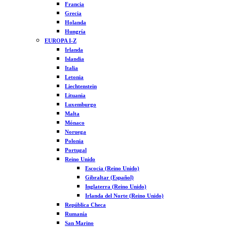
Francia
Grecia
Holanda
Hungría
EUROPA I-Z
Irlanda
Islandia
Italia
Letonia
Liechtenstein
Lituania
Luxemburgo
Malta
Mónaco
Noruega
Polonia
Portugal
Reino Unido
Escocia (Reino Unido)
Gibraltar (Español)
Inglaterra (Reino Unido)
Irlanda del Norte (Reino Unido)
República Checa
Rumanía
San Marino