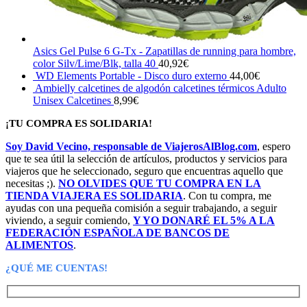
Asics Gel Pulse 6 G-Tx - Zapatillas de running para hombre,
color Silv/Lime/Blk, talla 40
40,92
€
WD Elements Portable - Disco duro externo
44,00
€
Ambielly calcetines de algodón calcetines térmicos Adulto
Unisex Calcetines
8,99
€
¡TU COMPRA ES SOLIDARIA!
Soy David Vecino, responsable de ViajerosAlBlog.com
, espero
que te sea útil la selección de artículos, productos y servicios para
viajeros que he seleccionado, seguro que encuentras aquello que
necesitas ;).
NO OLVIDES QUE TU COMPRA EN LA
TIENDA VIAJERA ES SOLIDARIA
. Con tu compra, me
ayudas con una pequeña comisión a seguir trabajando, a seguir
viviendo, a seguir comiendo,
Y YO DONARÉ EL 5% A LA
FEDERACIÓN ESPAÑOLA DE BANCOS DE
ALIMENTOS
.
¿QUÉ ME CUENTAS!