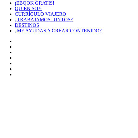
¡EBOOK GRATIS!
QUIÉN SOY
CURRÍCULO VIAJERO
¿TRABAJAMOS JUNTOS?
DESTINOS
¿ME AYUDAS A CREAR CONTENIDO?
Facebook
X
LinkedIn
YouTube
Instagram
TikTok
Buy
Me
Botón
a
volver
Coffee
arriba