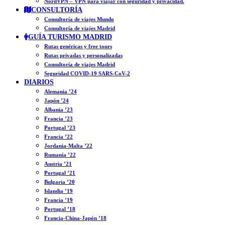
NordVPN – VPN para viajar con seguridad y privacidad.
CONSULTORÍA
Consultoría de viajes Mundo
Consultoría de viajes Madrid
GUÍA TURISMO MADRID
Rutas genéricas y free tours
Rutas privadas y personalizadas
Consultoría de viajes Madrid
Seguridad COVID-19 SARS-CoV-2
DIARIOS
Alemania ’24
Japón ’24
Albania ’23
Francia ’23
Portugal ’23
Francia ’22
Jordania-Malta ’22
Rumanía ’22
Austria ’21
Portugal ’21
Bulgaria ’20
Islandia ’19
Francia ’19
Portugal ’18
Francia-China-Japón ’18