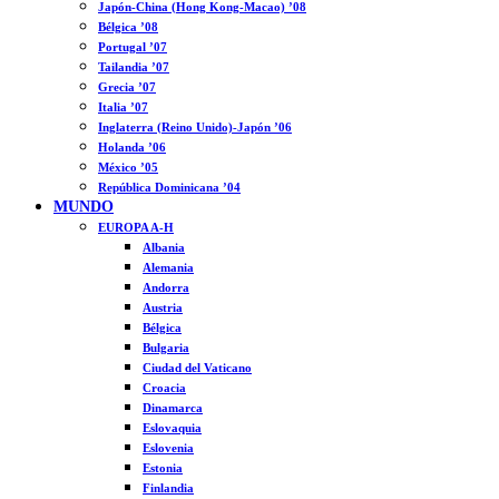
Japón-China (Hong Kong-Macao) ’08
Bélgica ’08
Portugal ’07
Tailandia ’07
Grecia ’07
Italia ’07
Inglaterra (Reino Unido)-Japón ’06
Holanda ’06
México ’05
República Dominicana ’04
MUNDO
EUROPA A-H
Albania
Alemania
Andorra
Austria
Bélgica
Bulgaria
Ciudad del Vaticano
Croacia
Dinamarca
Eslovaquia
Eslovenia
Estonia
Finlandia