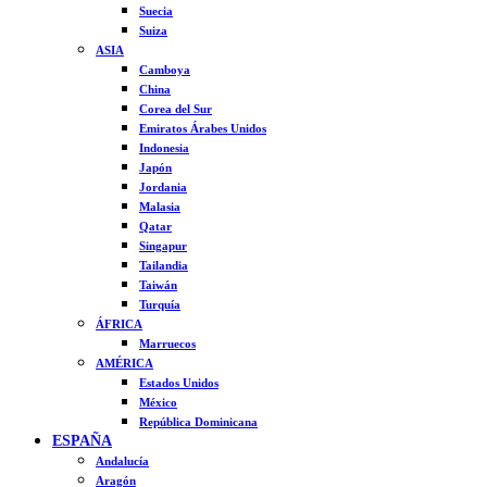
Suecia
Suiza
ASIA
Camboya
China
Corea del Sur
Emiratos Árabes Unidos
Indonesia
Japón
Jordania
Malasia
Qatar
Singapur
Tailandia
Taiwán
Turquía
ÁFRICA
Marruecos
AMÉRICA
Estados Unidos
México
República Dominicana
ESPAÑA
Andalucía
Aragón