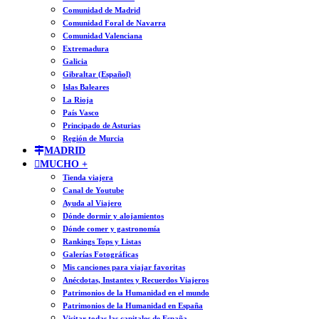
Comunidad de Madrid
Comunidad Foral de Navarra
Comunidad Valenciana
Extremadura
Galicia
Gibraltar (Español)
Islas Baleares
La Rioja
País Vasco
Principado de Asturias
Región de Murcia
MADRID
MUCHO +
Tienda viajera
Canal de Youtube
Ayuda al Viajero
Dónde dormir y alojamientos
Dónde comer y gastronomía
Rankings Tops y Listas
Galerías Fotográficas
Mis canciones para viajar favoritas
Anécdotas, Instantes y Recuerdos Viajeros
Patrimonios de la Humanidad en el mundo
Patrimonios de la Humanidad en España
Visitar todas las capitales de España