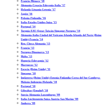
Francia-Mónaco ’18
Alemania-Croacia-Eslovenia-Italia ’17
Holanda-Lituania-Letonia ’17
Japón ’16
Polonia-Finlandia ’16
Italia-Estados Unidos-Suiza ’15
Portugal ’14
Turquía-EAU-Qatar-Taiwán-Singapur-Noruega ’14
Alemania-Italia-Ciudad del Vaticano-Irlanda-Irlanda del Norte (Reino
Unido)-Francia ’14
Rep. Checa-Alemania ’13
Francia ’13
Noruega-Dinamarca ’13
Malta ’13
Hungría-Eslovaquia ’12
Marruecos ’12
Escocia (Reino Unido) ’11
Singapur ’10
Inglaterra (Reino Unido)-Estonia-Finlandia-Corea del Sur-Camboya-
Malasia-Indonesia-Holanda ’10
Portugal ’10
Gibraltar (Español) ’10
Suecia-Alemania-Luxemburgo ’09
Italia-Liechtenstein-Suiza-Austria-San Marino ’09
Andorra ’09