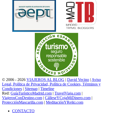
© 2006 - 2026
VIAJEROS AL BLOG
|
David Vecino
|
Aviso
Legal, Política de Privacidad, Política de Cookies, Términos y
Condiciones
|
Sitemap
|
Timeline
Red:
GuíaTurísticoMadrid.com
|
TravelViaja.com
|
ViajerosConDestino.com
|
CálleseYCojaMiDinero.com
|
ProtecciónMascarilla.com
|
MeditaciónYReiki.com
CONTACTO