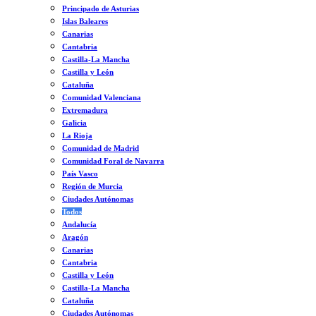
Principado de Asturias
Islas Baleares
Canarias
Cantabria
Castilla-La Mancha
Castilla y León
Cataluña
Comunidad Valenciana
Extremadura
Galicia
La Rioja
Comunidad de Madrid
Comunidad Foral de Navarra
País Vasco
Región de Murcia
Ciudades Autónomas
Todos
Andalucía
Aragón
Canarias
Cantabria
Castilla y León
Castilla-La Mancha
Cataluña
Ciudades Autónomas