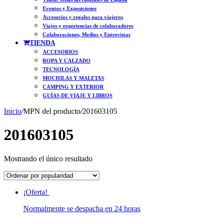
Eventos y Exposiciones
Accesorios y regalos para viajeros
Viajes y experiencias de colaboradores
Colaboraciones, Medios y Entrevistas
TIENDA
ACCESORIOS
ROPA Y CALZADO
TECNOLOGÍA
MOCHILAS Y MALETAS
CAMPING Y EXTERIOR
GUÍAS DE VIAJE Y LIBROS
Inicio
/
MPN del producto
/
201603105
201603105
Mostrando el único resultado
¡Oferta!
Normalmente se despacha en 24 horas