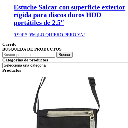
Estuche Salcar con superficie exterior
rígida para discos duros HDD
portátiles de 2.5″
El
El
9,99
€
5,99
€
¡LO QUIERO PERO YA!
precio
precio
Carrito
original
actual
BÚSQUEDA DE PRODUCTOS
era:
es:
Buscar
9,99€.
5,99€.
Buscar
por:
Categorías de productos
Productos