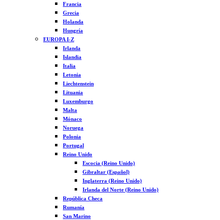
Francia
Grecia
Holanda
Hungría
EUROPA I-Z
Irlanda
Islandia
Italia
Letonia
Liechtenstein
Lituania
Luxemburgo
Malta
Mónaco
Noruega
Polonia
Portugal
Reino Unido
Escocia (Reino Unido)
Gibraltar (Español)
Inglaterra (Reino Unido)
Irlanda del Norte (Reino Unido)
República Checa
Rumanía
San Marino