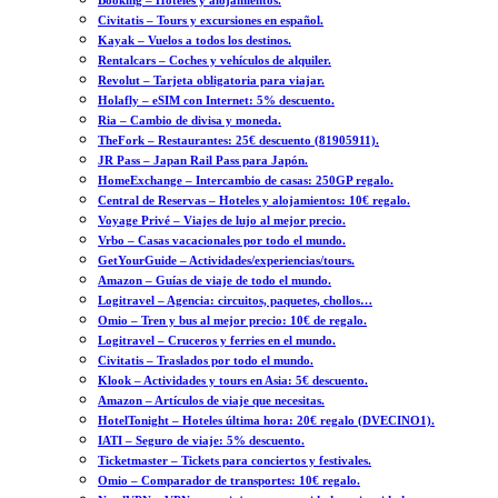
Booking – Hoteles y alojamientos.
Civitatis – Tours y excursiones en español.
Kayak – Vuelos a todos los destinos.
Rentalcars – Coches y vehículos de alquiler.
Revolut – Tarjeta obligatoria para viajar.
Holafly – eSIM con Internet: 5% descuento.
Ria – Cambio de divisa y moneda.
TheFork – Restaurantes: 25€ descuento (81905911).
JR Pass – Japan Rail Pass para Japón.
HomeExchange – Intercambio de casas: 250GP regalo.
Central de Reservas – Hoteles y alojamientos: 10€ regalo.
Voyage Privé – Viajes de lujo al mejor precio.
Vrbo – Casas vacacionales por todo el mundo.
GetYourGuide – Actividades/experiencias/tours.
Amazon – Guías de viaje de todo el mundo.
Logitravel – Agencia: circuitos, paquetes, chollos…
Omio – Tren y bus al mejor precio: 10€ de regalo.
Logitravel – Cruceros y ferries en el mundo.
Civitatis – Traslados por todo el mundo.
Klook – Actividades y tours en Asia: 5€ descuento.
Amazon – Artículos de viaje que necesitas.
HotelTonight – Hoteles última hora: 20€ regalo (DVECINO1).
IATI – Seguro de viaje: 5% descuento.
Ticketmaster – Tickets para conciertos y festivales.
Omio – Comparador de transportes: 10€ regalo.