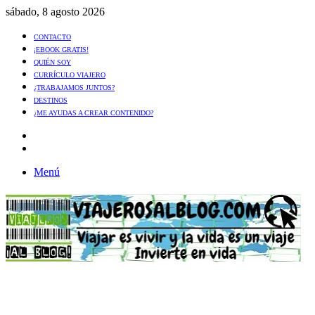
sábado, 8 agosto 2026
CONTACTO
¡EBOOK GRATIS!
QUIÉN SOY
CURRÍCULO VIAJERO
¿TRABAJAMOS JUNTOS?
DESTINOS
¿ME AYUDAS A CREAR CONTENIDO?
Artículo
al
Buscar
azar
Menú