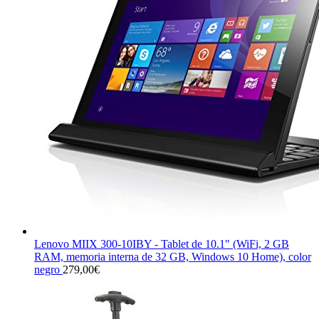
Lenovo MIIX 300-10IBY - Tablet de 10.1" (WiFi, 2 GB
RAM, memoria interna de 32 GB, Windows 10 Home), color
negro
279,00
€