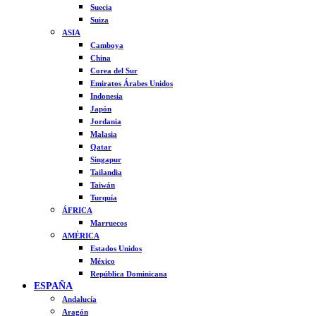
Suecia
Suiza
ASIA
Camboya
China
Corea del Sur
Emiratos Árabes Unidos
Indonesia
Japón
Jordania
Malasia
Qatar
Singapur
Tailandia
Taiwán
Turquía
ÁFRICA
Marruecos
AMÉRICA
Estados Unidos
México
República Dominicana
ESPAÑA
Andalucía
Aragón