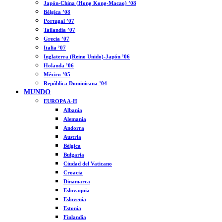
Japón-China (Hong Kong-Macao) ’08
Bélgica ’08
Portugal ’07
Tailandia ’07
Grecia ’07
Italia ’07
Inglaterra (Reino Unido)-Japón ’06
Holanda ’06
México ’05
República Dominicana ’04
MUNDO
EUROPA A-H
Albania
Alemania
Andorra
Austria
Bélgica
Bulgaria
Ciudad del Vaticano
Croacia
Dinamarca
Eslovaquia
Eslovenia
Estonia
Finlandia