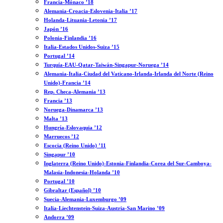
Francia-Mónaco ’18
Alemania-Croacia-Eslovenia-Italia ’17
Holanda-Lituania-Letonia ’17
Japón ’16
Polonia-Finlandia ’16
Italia-Estados Unidos-Suiza ’15
Portugal ’14
Turquía-EAU-Qatar-Taiwán-Singapur-Noruega ’14
Alemania-Italia-Ciudad del Vaticano-Irlanda-Irlanda del Norte (Reino
Unido)-Francia ’14
Rep. Checa-Alemania ’13
Francia ’13
Noruega-Dinamarca ’13
Malta ’13
Hungría-Eslovaquia ’12
Marruecos ’12
Escocia (Reino Unido) ’11
Singapur ’10
Inglaterra (Reino Unido)-Estonia-Finlandia-Corea del Sur-Camboya-
Malasia-Indonesia-Holanda ’10
Portugal ’10
Gibraltar (Español) ’10
Suecia-Alemania-Luxemburgo ’09
Italia-Liechtenstein-Suiza-Austria-San Marino ’09
Andorra ’09