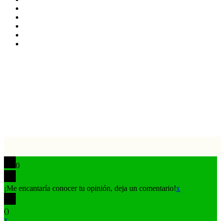
LinkedIn
YouTube
Instagram
TikTok
Buy
Me
Botón
a
volver
Coffee
arriba
0
¡Me encantaría conocer tu opinión, deja un comentario!
x
(
)
x