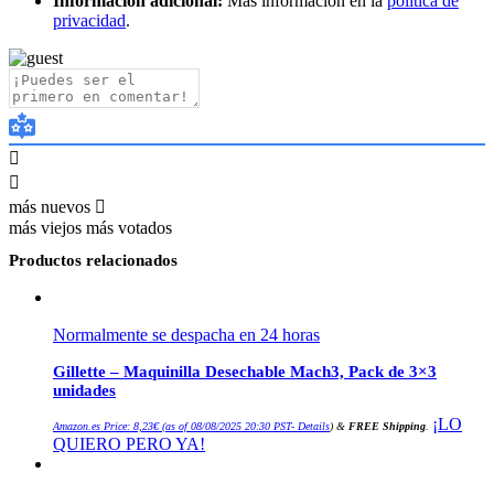
Información adicional:
Más información en la
política de
privacidad
.
más nuevos
más viejos
más votados
Productos relacionados
Normalmente se despacha en 24 horas
Gillette – Maquinilla Desechable Mach3, Pack de 3×3
unidades
¡LO
Amazon.es Price:
8,23
€
(as of 08/08/2025 20:30 PST-
Details
)
&
FREE Shipping
.
QUIERO PERO YA!