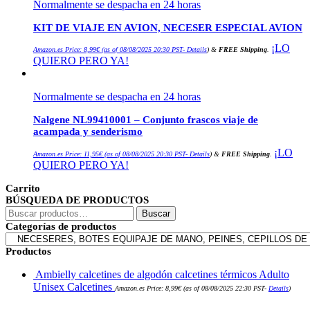
Normalmente se despacha en 24 horas
KIT DE VIAJE EN AVION, NECESER ESPECIAL AVION
¡LO
Amazon.es Price:
8,99
€
(as of 08/08/2025 20:30 PST-
Details
)
&
FREE Shipping
.
QUIERO PERO YA!
Normalmente se despacha en 24 horas
Nalgene NL99410001 – Conjunto frascos viaje de
acampada y senderismo
¡LO
Amazon.es Price:
11,95
€
(as of 08/08/2025 20:30 PST-
Details
)
&
FREE Shipping
.
QUIERO PERO YA!
Carrito
BÚSQUEDA DE PRODUCTOS
Buscar
Buscar
por:
Categorías de productos
Productos
Ambielly calcetines de algodón calcetines térmicos Adulto
Unisex Calcetines
Amazon.es Price:
8,99
€
(as of 08/08/2025 22:30 PST-
Details
)