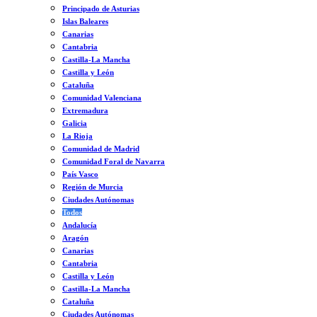
Principado de Asturias
Islas Baleares
Canarias
Cantabria
Castilla-La Mancha
Castilla y León
Cataluña
Comunidad Valenciana
Extremadura
Galicia
La Rioja
Comunidad de Madrid
Comunidad Foral de Navarra
País Vasco
Región de Murcia
Ciudades Autónomas
Todos
Andalucía
Aragón
Canarias
Cantabria
Castilla y León
Castilla-La Mancha
Cataluña
Ciudades Autónomas