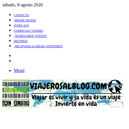
sábado, 8 agosto 2026
CONTACTO
¡EBOOK GRATIS!
QUIÉN SOY
CURRÍCULO VIAJERO
¿TRABAJAMOS JUNTOS?
DESTINOS
¿ME AYUDAS A CREAR CONTENIDO?
Artículo
al
Buscar
azar
Menú