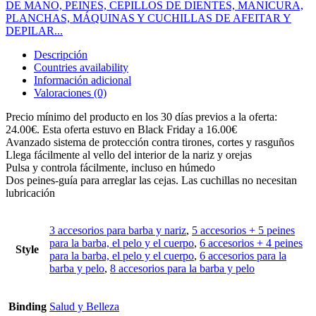
DE MANO, PEINES, CEPILLOS DE DIENTES, MANICURA,
PLANCHAS, MÁQUINAS Y CUCHILLAS DE AFEITAR Y
DEPILAR...
Descripción
Countries availability
Información adicional
Valoraciones (0)
Precio mínimo del producto en los 30 días previos a la oferta:
24.00€. Esta oferta estuvo en Black Friday a 16.00€
Avanzado sistema de protección contra tirones, cortes y rasguños
Llega fácilmente al vello del interior de la nariz y orejas
Pulsa y controla fácilmente, incluso en húmedo
Dos peines-guía para arreglar las cejas. Las cuchillas no necesitan
lubricación
3 accesorios para barba y nariz
,
5 accesorios + 5 peines
para la barba, el pelo y el cuerpo
,
6 accesorios + 4 peines
Style
para la barba, el pelo y el cuerpo
,
6 accesorios para la
barba y pelo
,
8 accesorios para la barba y pelo
Binding
Salud y Belleza