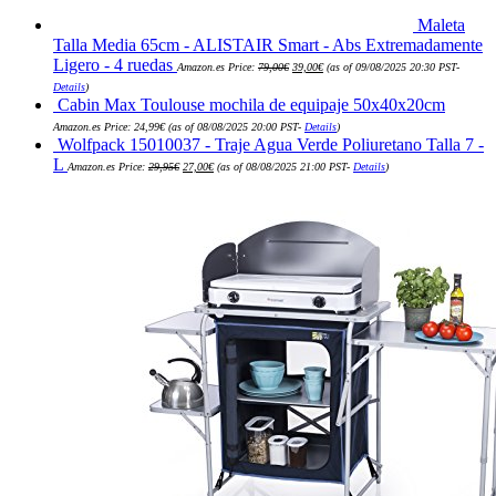
Maleta
Talla Media 65cm - ALISTAIR Smart - Abs Extremadamente
El
El
Ligero - 4 ruedas
Amazon.es Price:
79,00
€
39,00
€
(as of 09/08/2025 20:30 PST-
precio
precio
original
actual
Details
)
era:
es:
Cabin Max Toulouse mochila de equipaje 50x40x20cm
79,00€.
39,00€.
Amazon.es Price:
24,99
€
(as of 08/08/2025 20:00 PST-
Details
)
Wolfpack 15010037 - Traje Agua Verde Poliuretano Talla 7 -
El
El
L
Amazon.es Price:
29,95
€
27,00
€
(as of 08/08/2025 21:00 PST-
Details
)
precio
precio
original
actual
era:
es:
29,95€.
27,00€.