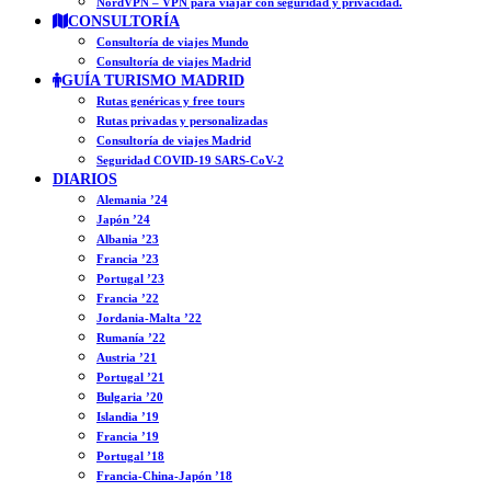
NordVPN – VPN para viajar con seguridad y privacidad.
CONSULTORÍA
Consultoría de viajes Mundo
Consultoría de viajes Madrid
GUÍA TURISMO MADRID
Rutas genéricas y free tours
Rutas privadas y personalizadas
Consultoría de viajes Madrid
Seguridad COVID-19 SARS-CoV-2
DIARIOS
Alemania ’24
Japón ’24
Albania ’23
Francia ’23
Portugal ’23
Francia ’22
Jordania-Malta ’22
Rumanía ’22
Austria ’21
Portugal ’21
Bulgaria ’20
Islandia ’19
Francia ’19
Portugal ’18
Francia-China-Japón ’18