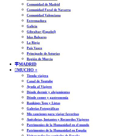
Comunidad de Madrid
Comunidad Foral de Navarra
Comunidad Valenciana
Extremadura
Galicia
Gibraltar (Español)
Islas Baleares
La Rioja
País Vasco
Principado de Asturias
Región de Murcia
MADRID
MUCHO +
Tienda viajera
Canal de Youtube
Ayuda al Viajero
Dónde dormir y alojamientos
Dónde comer y gastronomía
Rankings Tops y Listas
Galerías Fotográficas
Mis canciones para viajar favoritas
Anécdotas, Instantes y Recuerdos Viajeros
Patrimonios de la Humanidad en el mundo
Patrimonios de la Humanidad en España
Visitar todas las capitales de España