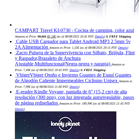
CAMPART Travel KI-0730 - Cocina de camping, color azul
El
El
Amazon.es Price:
99,95
€
85,24
€
(as of 08/08/2025 20:45 PST-
Details
)
&
FREE Shipping
.
precio
precio
Cable USB Cargador para Tablet Android MP3 2.5mm 5v
original
actual
era:
es:
2A Alimentación
Amazon.es Price:
1,55
€
(as of 08/08/2025 20:15 PST-
Details
)
99,95€.
85,24€.
Zacro Pulsera de la Supervivencia con Silbato, Brújula, Flint
y Raspador,Brazaleto de Anchura
Ajustable,Multifuncional(Negra,negra y naranja)
Amazon.es
Price:
7,49
€
(as of 08/08/2025 20:45 PST-
Details
)
&
FREE Shipping
.
VbigerVbiger Otoño e Invierno Guantes de Esquí Guantes
de Algodón Caliente Impermeables Ciclismo Unisex
Amazon.es
Price:
7,99
€
(as of 08/08/2025 21:00 PST-
Details
)
E-reader Kindle Voyage, pantalla de 6'' (15,2 cm) de alta
resolución (300 ppp), con luz integrada autorregulable, pasos
de página rediseñados
Amazon.es Price:
189,99
€
(as of 08/08/2025 21:45 PST-
Details
)