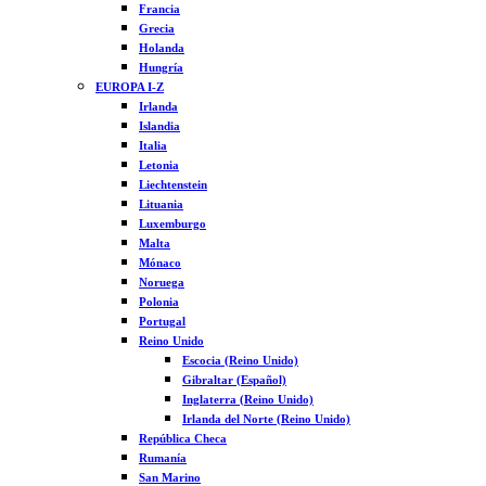
Francia
Grecia
Holanda
Hungría
EUROPA I-Z
Irlanda
Islandia
Italia
Letonia
Liechtenstein
Lituania
Luxemburgo
Malta
Mónaco
Noruega
Polonia
Portugal
Reino Unido
Escocia (Reino Unido)
Gibraltar (Español)
Inglaterra (Reino Unido)
Irlanda del Norte (Reino Unido)
República Checa
Rumanía
San Marino