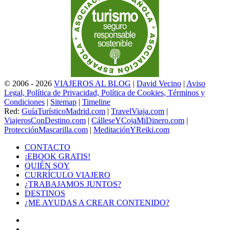
© 2006 - 2026
VIAJEROS AL BLOG
|
David Vecino
|
Aviso
Legal, Política de Privacidad, Política de Cookies, Términos y
Condiciones
|
Sitemap
|
Timeline
Red:
GuíaTurísticoMadrid.com
|
TravelViaja.com
|
ViajerosConDestino.com
|
CálleseYCojaMiDinero.com
|
ProtecciónMascarilla.com
|
MeditaciónYReiki.com
CONTACTO
¡EBOOK GRATIS!
QUIÉN SOY
CURRÍCULO VIAJERO
¿TRABAJAMOS JUNTOS?
DESTINOS
¿ME AYUDAS A CREAR CONTENIDO?
Facebook
X