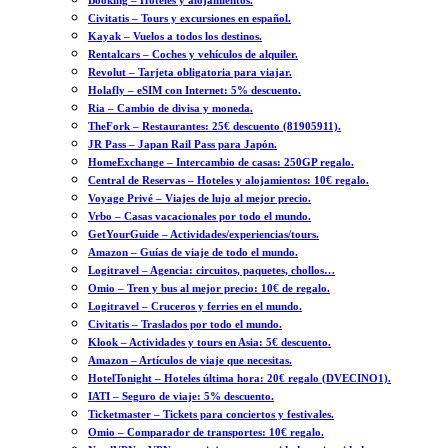
Booking – Hoteles y alojamientos.
Civitatis – Tours y excursiones en español.
Kayak – Vuelos a todos los destinos.
Rentalcars – Coches y vehículos de alquiler.
Revolut – Tarjeta obligatoria para viajar.
Holafly – eSIM con Internet: 5% descuento.
Ria – Cambio de divisa y moneda.
TheFork – Restaurantes: 25€ descuento (81905911).
JR Pass – Japan Rail Pass para Japón.
HomeExchange – Intercambio de casas: 250GP regalo.
Central de Reservas – Hoteles y alojamientos: 10€ regalo.
Voyage Privé – Viajes de lujo al mejor precio.
Vrbo – Casas vacacionales por todo el mundo.
GetYourGuide – Actividades/experiencias/tours.
Amazon – Guías de viaje de todo el mundo.
Logitravel – Agencia: circuitos, paquetes, chollos…
Omio – Tren y bus al mejor precio: 10€ de regalo.
Logitravel – Cruceros y ferries en el mundo.
Civitatis – Traslados por todo el mundo.
Klook – Actividades y tours en Asia: 5€ descuento.
Amazon – Artículos de viaje que necesitas.
HotelTonight – Hoteles última hora: 20€ regalo (DVECINO1).
IATI – Seguro de viaje: 5% descuento.
Ticketmaster – Tickets para conciertos y festivales.
Omio – Comparador de transportes: 10€ regalo.