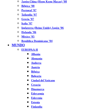
Japón-China (Hong Kong-Macao) ’08
Bélgica ’08
Portugal ’07
Tailandia ’07
Grecia ’07
Italia ’07
Inglaterra (Reino Unido)-Japón ’06
Holanda ’06
México ’05
República Dominicana ’04
MUNDO
EUROPA A-H
Albania
Alemania
Andorra
Austria
Bélgica
Bulgaria
Ciudad del Vaticano
Croacia
Dinamarca
Eslovaquia
Eslovenia
Estonia
Finlandia