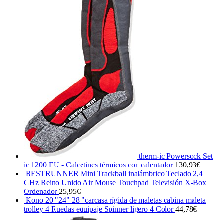
therm-ic Powersock Set
ic 1200 EU - Calcetines térmicos con calentador
130,93
€
BESTRUNNER Mini Trackball inalámbrico Teclado 2,4
GHz Reino Unido Air Mouse Touchpad Televisión X-Box
Ordenador
25,95
€
Kono 20 "24" 28 "carcasa rígida de maletas cabina maleta
trolley 4 Ruedas equipaje Spinner ligero 4 Color
44,78
€