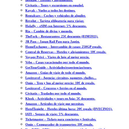
Booking – Hoteles y alojamientos.
Civitatis – Tours y excursiones en español.
Kayak – Vuelos a todos los destinos.
Rentalcars – Coches y vehículos de alquiler.
Revolut – Tarjeta obligatoria para viajar.
Holafly – eSIM con Internet: 5% descuento.
Ria – Cambio de divisa y moneda.
TheFork – Restaurantes: 25€ descuento (81905911).
JR Pass – Japan Rail Pass para Japón.
HomeExchange – Intercambio de casas: 250GP regalo.
Central de Reservas – Hoteles y alojamientos: 10€ regalo.
Voyage Privé – Viajes de lujo al mejor precio.
Vrbo – Casas vacacionales por todo el mundo.
GetYourGuide – Actividades/experiencias/tours.
Amazon – Guías de viaje de todo el mundo.
Logitravel – Agencia: circuitos, paquetes, chollos…
Omio – Tren y bus al mejor precio: 10€ de regalo.
Logitravel – Cruceros y ferries en el mundo.
Civitatis – Traslados por todo el mundo.
Klook – Actividades y tours en Asia: 5€ descuento.
Amazon – Artículos de viaje que necesitas.
HotelTonight – Hoteles última hora: 20€ regalo (DVECINO1).
IATI – Seguro de viaje: 5% descuento.
Ticketmaster – Tickets para conciertos y festivales.
Omio – Comparador de transportes: 10€ regalo.