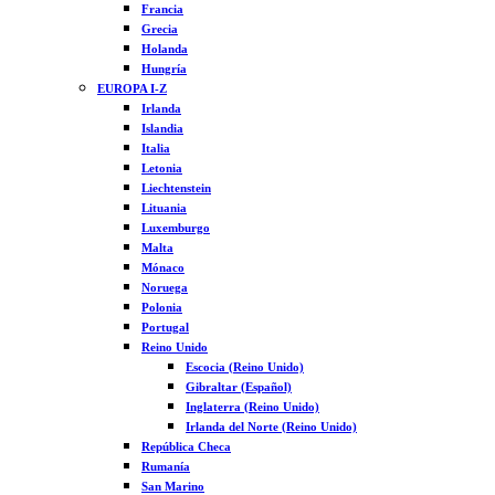
Francia
Grecia
Holanda
Hungría
EUROPA I-Z
Irlanda
Islandia
Italia
Letonia
Liechtenstein
Lituania
Luxemburgo
Malta
Mónaco
Noruega
Polonia
Portugal
Reino Unido
Escocia (Reino Unido)
Gibraltar (Español)
Inglaterra (Reino Unido)
Irlanda del Norte (Reino Unido)
República Checa
Rumanía
San Marino