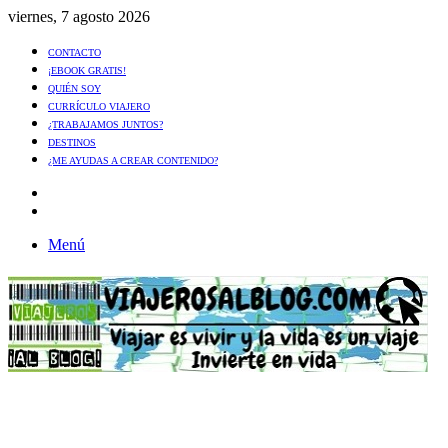
viernes, 7 agosto 2026
CONTACTO
¡EBOOK GRATIS!
QUIÉN SOY
CURRÍCULO VIAJERO
¿TRABAJAMOS JUNTOS?
DESTINOS
¿ME AYUDAS A CREAR CONTENIDO?
Artículo
al
Buscar
azar
Menú