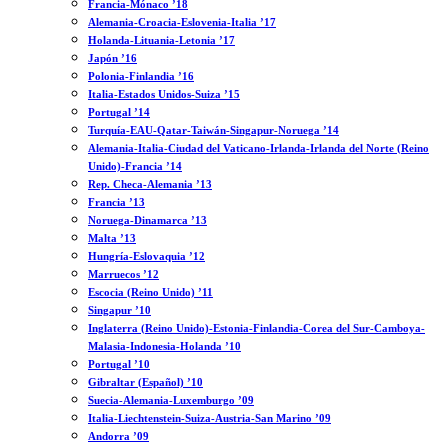
Francia-Mónaco ’18
Alemania-Croacia-Eslovenia-Italia ’17
Holanda-Lituania-Letonia ’17
Japón ’16
Polonia-Finlandia ’16
Italia-Estados Unidos-Suiza ’15
Portugal ’14
Turquía-EAU-Qatar-Taiwán-Singapur-Noruega ’14
Alemania-Italia-Ciudad del Vaticano-Irlanda-Irlanda del Norte (Reino
Unido)-Francia ’14
Rep. Checa-Alemania ’13
Francia ’13
Noruega-Dinamarca ’13
Malta ’13
Hungría-Eslovaquia ’12
Marruecos ’12
Escocia (Reino Unido) ’11
Singapur ’10
Inglaterra (Reino Unido)-Estonia-Finlandia-Corea del Sur-Camboya-
Malasia-Indonesia-Holanda ’10
Portugal ’10
Gibraltar (Español) ’10
Suecia-Alemania-Luxemburgo ’09
Italia-Liechtenstein-Suiza-Austria-San Marino ’09
Andorra ’09