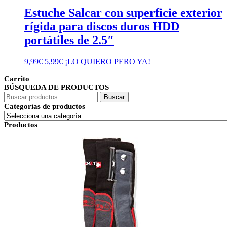
Estuche Salcar con superficie exterior
rígida para discos duros HDD
portátiles de 2.5″
El
El
9,99
€
5,99
€
¡LO QUIERO PERO YA!
precio
precio
Carrito
original
actual
BÚSQUEDA DE PRODUCTOS
era:
es:
Buscar
9,99€.
5,99€.
Buscar
por:
Categorías de productos
Productos