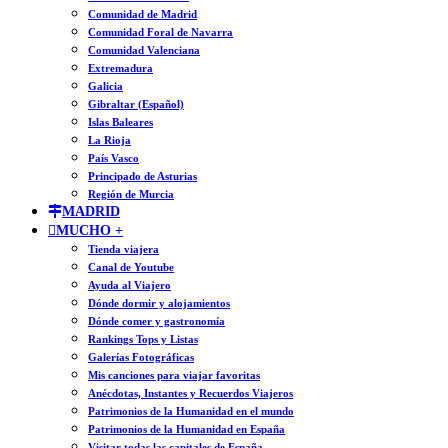
Comunidad de Madrid
Comunidad Foral de Navarra
Comunidad Valenciana
Extremadura
Galicia
Gibraltar (Español)
Islas Baleares
La Rioja
País Vasco
Principado de Asturias
Región de Murcia
MADRID
MUCHO +
Tienda viajera
Canal de Youtube
Ayuda al Viajero
Dónde dormir y alojamientos
Dónde comer y gastronomía
Rankings Tops y Listas
Galerías Fotográficas
Mis canciones para viajar favoritas
Anécdotas, Instantes y Recuerdos Viajeros
Patrimonios de la Humanidad en el mundo
Patrimonios de la Humanidad en España
Visitar todas las capitales de España