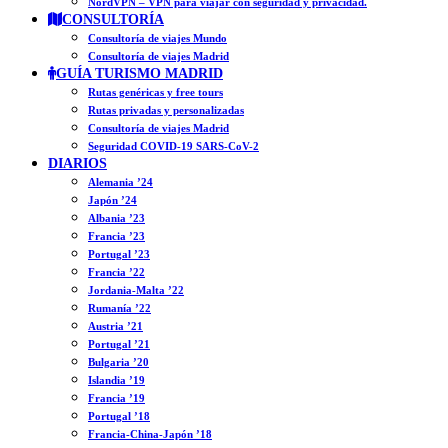
NordVPN – VPN para viajar con seguridad y privacidad.
CONSULTORÍA
Consultoría de viajes Mundo
Consultoría de viajes Madrid
GUÍA TURISMO MADRID
Rutas genéricas y free tours
Rutas privadas y personalizadas
Consultoría de viajes Madrid
Seguridad COVID-19 SARS-CoV-2
DIARIOS
Alemania ’24
Japón ’24
Albania ’23
Francia ’23
Portugal ’23
Francia ’22
Jordania-Malta ’22
Rumanía ’22
Austria ’21
Portugal ’21
Bulgaria ’20
Islandia ’19
Francia ’19
Portugal ’18
Francia-China-Japón ’18