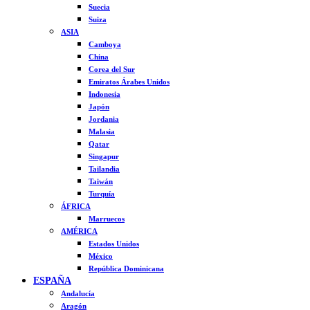
Suecia
Suiza
ASIA
Camboya
China
Corea del Sur
Emiratos Árabes Unidos
Indonesia
Japón
Jordania
Malasia
Qatar
Singapur
Tailandia
Taiwán
Turquía
ÁFRICA
Marruecos
AMÉRICA
Estados Unidos
México
República Dominicana
ESPAÑA
Andalucía
Aragón