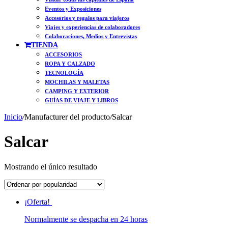
Eventos y Exposiciones
Accesorios y regalos para viajeros
Viajes y experiencias de colaboradores
Colaboraciones, Medios y Entrevistas
TIENDA
ACCESORIOS
ROPA Y CALZADO
TECNOLOGÍA
MOCHILAS Y MALETAS
CAMPING Y EXTERIOR
GUÍAS DE VIAJE Y LIBROS
Inicio
/
Manufacturer del producto
/
Salcar
Salcar
Mostrando el único resultado
¡Oferta!
Normalmente se despacha en 24 horas