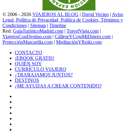
© 2006 - 2026
VIAJEROS AL BLOG
|
David Vecino
|
Aviso
Legal, Política de Privacidad, Política de Cookies, Términos y
Condiciones
|
Sitemap
|
Timeline
Red:
GuíaTurísticoMadrid.com
|
TravelViaja.com
|
ViajerosConDestino.com
|
CálleseYCojaMiDinero.com
|
ProtecciónMascarilla.com
|
MeditaciónYReiki.com
CONTACTO
¡EBOOK GRATIS!
QUIÉN SOY
CURRÍCULO VIAJERO
¿TRABAJAMOS JUNTOS?
DESTINOS
¿ME AYUDAS A CREAR CONTENIDO?
Facebook
X
LinkedIn
YouTube
Instagram
TikTok
Buy
Me