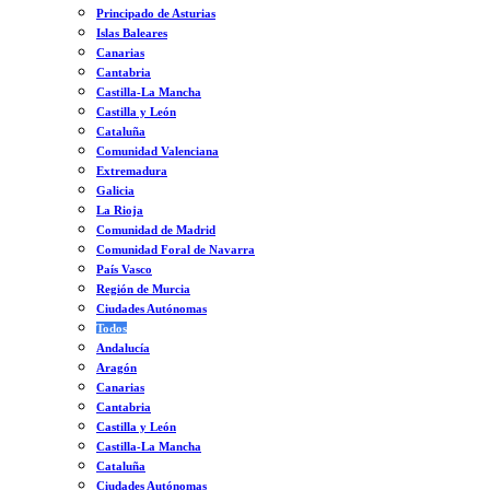
Principado de Asturias
Islas Baleares
Canarias
Cantabria
Castilla-La Mancha
Castilla y León
Cataluña
Comunidad Valenciana
Extremadura
Galicia
La Rioja
Comunidad de Madrid
Comunidad Foral de Navarra
País Vasco
Región de Murcia
Ciudades Autónomas
Todos
Andalucía
Aragón
Canarias
Cantabria
Castilla y León
Castilla-La Mancha
Cataluña
Ciudades Autónomas