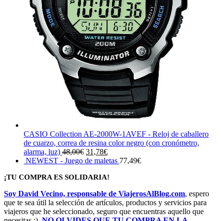
CASIO Collection AE-2000W-1AVEF - Reloj de caballero
de cuarzo, correa de resina color negro (con cronómetro,
El
El
alarma, luz)
48,00
€
31,78
€
precio
precio
NEWEST - Juego de maletas
77,49
€
original
actual
¡TU COMPRA ES SOLIDARIA!
era:
es:
48,00€.
31,78€.
Soy David Vecino, responsable de ViajerosAlBlog.com
, espero
que te sea útil la selección de artículos, productos y servicios para
viajeros que he seleccionado, seguro que encuentras aquello que
necesitas ;).
NO OLVIDES QUE TU COMPRA EN LA