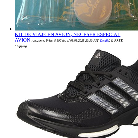
KIT DE VIAJE EN AVION, NECESER ESPECIAL
AVION
Amazon.es Price:
8,99
€
(as of 08/08/2025 20:30 PST-
Details
)
&
FREE
Shipping
.