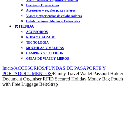
Eventos y Exposiciones
Accesorios y regalos para viajeros
Viajes y experiencias de colaboradores
Colaboraciones, Medios y Entrevistas
TIENDA
ACCESORIOS
ROPA Y CALZADO
TECNOLOGÍA
MOCHILAS Y MALETAS
CAMPING Y EXTERIOR
GUÍAS DE VIAJE Y LIBROS
Inicio
/
ACCESORIOS
/
FUNDAS DE PASAPORTE Y
PORTADOCUMENTOS
/
Family Travel Wallet Passport Holder
Document Organiser RFID Secured Holiday Money Bag Pouch
with Free Luggage Belt/Strap
Free Shipping
Free Shipping