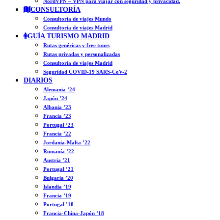
NordVPN – VPN para viajar con seguridad y privacidad.
CONSULTORÍA
Consultoría de viajes Mundo
Consultoría de viajes Madrid
GUÍA TURISMO MADRID
Rutas genéricas y free tours
Rutas privadas y personalizadas
Consultoría de viajes Madrid
Seguridad COVID-19 SARS-CoV-2
DIARIOS
Alemania ’24
Japón ’24
Albania ’23
Francia ’23
Portugal ’23
Francia ’22
Jordania-Malta ’22
Rumanía ’22
Austria ’21
Portugal ’21
Bulgaria ’20
Islandia ’19
Francia ’19
Portugal ’18
Francia-China-Japón ’18