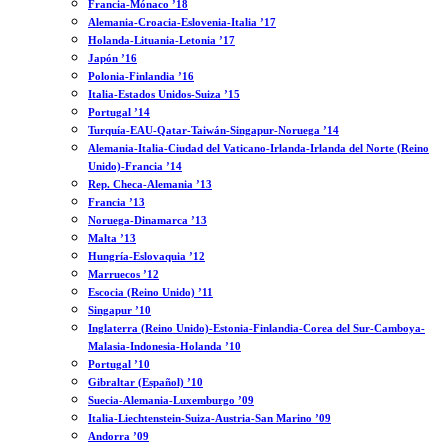
Francia-Mónaco ’18
Alemania-Croacia-Eslovenia-Italia ’17
Holanda-Lituania-Letonia ’17
Japón ’16
Polonia-Finlandia ’16
Italia-Estados Unidos-Suiza ’15
Portugal ’14
Turquía-EAU-Qatar-Taiwán-Singapur-Noruega ’14
Alemania-Italia-Ciudad del Vaticano-Irlanda-Irlanda del Norte (Reino
Unido)-Francia ’14
Rep. Checa-Alemania ’13
Francia ’13
Noruega-Dinamarca ’13
Malta ’13
Hungría-Eslovaquia ’12
Marruecos ’12
Escocia (Reino Unido) ’11
Singapur ’10
Inglaterra (Reino Unido)-Estonia-Finlandia-Corea del Sur-Camboya-
Malasia-Indonesia-Holanda ’10
Portugal ’10
Gibraltar (Español) ’10
Suecia-Alemania-Luxemburgo ’09
Italia-Liechtenstein-Suiza-Austria-San Marino ’09
Andorra ’09