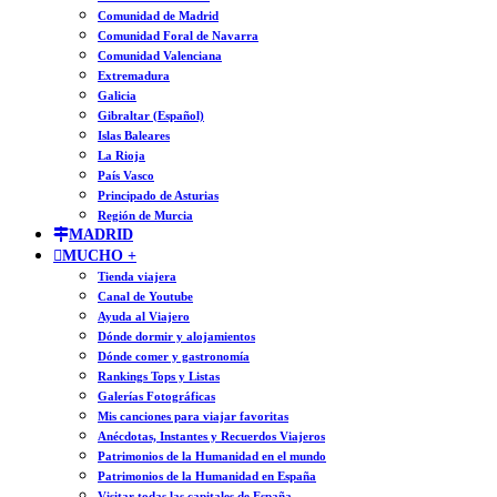
Comunidad de Madrid
Comunidad Foral de Navarra
Comunidad Valenciana
Extremadura
Galicia
Gibraltar (Español)
Islas Baleares
La Rioja
País Vasco
Principado de Asturias
Región de Murcia
MADRID
MUCHO +
Tienda viajera
Canal de Youtube
Ayuda al Viajero
Dónde dormir y alojamientos
Dónde comer y gastronomía
Rankings Tops y Listas
Galerías Fotográficas
Mis canciones para viajar favoritas
Anécdotas, Instantes y Recuerdos Viajeros
Patrimonios de la Humanidad en el mundo
Patrimonios de la Humanidad en España
Visitar todas las capitales de España