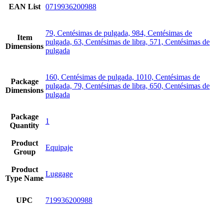
EAN List
0719936200988
79, Centésimas de pulgada, 984, Centésimas de
Item
pulgada, 63, Centésimas de libra, 571, Centésimas de
Dimensions
pulgada
160, Centésimas de pulgada, 1010, Centésimas de
Package
pulgada, 79, Centésimas de libra, 650, Centésimas de
Dimensions
pulgada
Package
1
Quantity
Product
Equipaje
Group
Product
Luggage
Type Name
UPC
719936200988