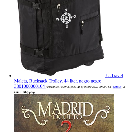
U-Travel
Maleta, Rucksack Trolley, 44 liter, negro negro,
3801000000164
Amazon.es Price:
33,99
€
(as of 08/08/2025 20:00 PST-
Details
)
&
FREE Shipping
.