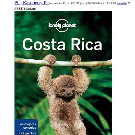
PC, Raspberry Pi
Amazon.es Price:
19,99
€
(as of 08/08/2025 21:45 PST-
Details
)
&
FREE Shipping
.