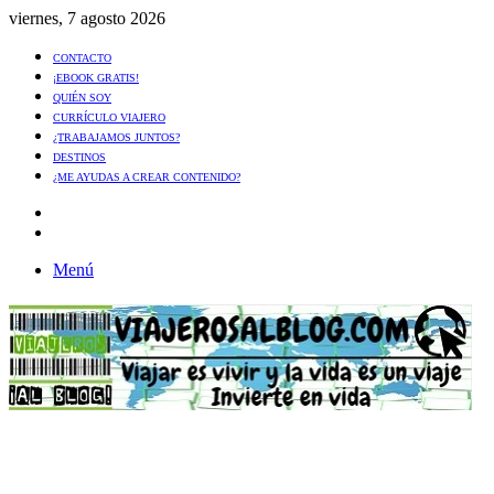
viernes, 7 agosto 2026
CONTACTO
¡EBOOK GRATIS!
QUIÉN SOY
CURRÍCULO VIAJERO
¿TRABAJAMOS JUNTOS?
DESTINOS
¿ME AYUDAS A CREAR CONTENIDO?
Artículo
al
Buscar
azar
Menú