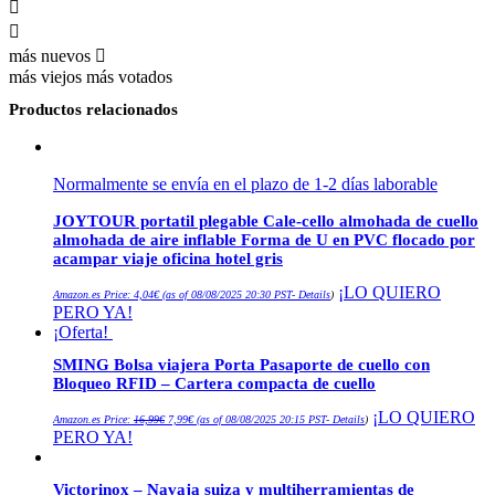
más nuevos
más viejos
más votados
Productos relacionados
Normalmente se envía en el plazo de 1-2 días laborable
JOYTOUR portatil plegable Cale-cello almohada de cuello
almohada de aire inflable Forma de U en PVC flocado por
acampar viaje oficina hotel gris
¡LO QUIERO
Amazon.es Price:
4,04
€
(as of 08/08/2025 20:30 PST-
Details
)
PERO YA!
¡Oferta!
SMING Bolsa viajera Porta Pasaporte de cuello con
Bloqueo RFID – Cartera compacta de cuello
El
El
¡LO QUIERO
Amazon.es Price:
16,99
€
7,99
€
(as of 08/08/2025 20:15 PST-
Details
)
precio
precio
PERO YA!
original
actual
era:
es:
16,99€.
7,99€.
Victorinox – Navaja suiza y multiherramientas de