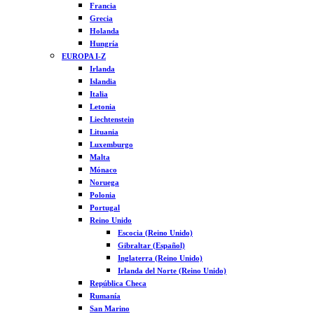
Francia
Grecia
Holanda
Hungría
EUROPA I-Z
Irlanda
Islandia
Italia
Letonia
Liechtenstein
Lituania
Luxemburgo
Malta
Mónaco
Noruega
Polonia
Portugal
Reino Unido
Escocia (Reino Unido)
Gibraltar (Español)
Inglaterra (Reino Unido)
Irlanda del Norte (Reino Unido)
República Checa
Rumanía
San Marino