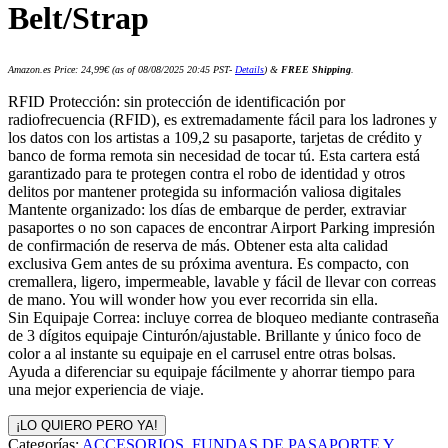
Belt/Strap
Amazon.es Price:
24,99
€
(as of 08/08/2025 20:45 PST-
Details
)
&
FREE Shipping
.
RFID Protección: sin protección de identificación por
radiofrecuencia (RFID), es extremadamente fácil para los ladrones y
los datos con los artistas a 109,2 su pasaporte, tarjetas de crédito y
banco de forma remota sin necesidad de tocar tú. Esta cartera está
garantizado para te protegen contra el robo de identidad y otros
delitos por mantener protegida su información valiosa digitales
Mantente organizado: los días de embarque de perder, extraviar
pasaportes o no son capaces de encontrar Airport Parking impresión
de confirmación de reserva de más. Obtener esta alta calidad
exclusiva Gem antes de su próxima aventura. Es compacto, con
cremallera, ligero, impermeable, lavable y fácil de llevar con correas
de mano. You will wonder how you ever recorrida sin ella.
Sin Equipaje Correa: incluye correa de bloqueo mediante contraseña
de 3 dígitos equipaje Cinturón/ajustable. Brillante y único foco de
color a al instante su equipaje en el carrusel entre otras bolsas.
Ayuda a diferenciar su equipaje fácilmente y ahorrar tiempo para
una mejor experiencia de viaje.
¡LO QUIERO PERO YA!
Categorías:
ACCESORIOS
,
FUNDAS DE PASAPORTE Y