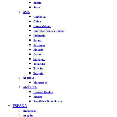
Suecia
Suiza
ASIA
Camboya
China
Corea del Sur
Emiratos Árabes Unidos
Indonesia
Japón
Jordania
Malasia
Qatar
Singapur
Tailandia
Taiwán
Turquía
ÁFRICA
Marruecos
AMÉRICA
Estados Unidos
México
República Dominicana
ESPAÑA
Andalucía
Aragón