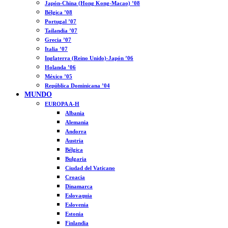
Japón-China (Hong Kong-Macao) ’08
Bélgica ’08
Portugal ’07
Tailandia ’07
Grecia ’07
Italia ’07
Inglaterra (Reino Unido)-Japón ’06
Holanda ’06
México ’05
República Dominicana ’04
MUNDO
EUROPA A-H
Albania
Alemania
Andorra
Austria
Bélgica
Bulgaria
Ciudad del Vaticano
Croacia
Dinamarca
Eslovaquia
Eslovenia
Estonia
Finlandia