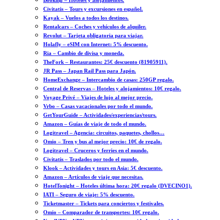
Booking – Hoteles y alojamientos.
Civitatis – Tours y excursiones en español.
Kayak – Vuelos a todos los destinos.
Rentalcars – Coches y vehículos de alquiler.
Revolut – Tarjeta obligatoria para viajar.
Holafly – eSIM con Internet: 5% descuento.
Ria – Cambio de divisa y moneda.
TheFork – Restaurantes: 25€ descuento (81905911).
JR Pass – Japan Rail Pass para Japón.
HomeExchange – Intercambio de casas: 250GP regalo.
Central de Reservas – Hoteles y alojamientos: 10€ regalo.
Voyage Privé – Viajes de lujo al mejor precio.
Vrbo – Casas vacacionales por todo el mundo.
GetYourGuide – Actividades/experiencias/tours.
Amazon – Guías de viaje de todo el mundo.
Logitravel – Agencia: circuitos, paquetes, chollos…
Omio – Tren y bus al mejor precio: 10€ de regalo.
Logitravel – Cruceros y ferries en el mundo.
Civitatis – Traslados por todo el mundo.
Klook – Actividades y tours en Asia: 5€ descuento.
Amazon – Artículos de viaje que necesitas.
HotelTonight – Hoteles última hora: 20€ regalo (DVECINO1).
IATI – Seguro de viaje: 5% descuento.
Ticketmaster – Tickets para conciertos y festivales.
Omio – Comparador de transportes: 10€ regalo.