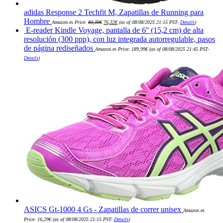
adidas Response 2 Techfit M, Zapatillas de Running para
El
El
Hombre
Amazon.es Price:
80,39
€
76,32
€
(as of 08/08/2025 21:15 PST-
Details
)
precio
precio
E-reader Kindle Voyage, pantalla de 6'' (15,2 cm) de alta
original
actual
era:
es:
resolución (300 ppp), con luz integrada autorregulable, pasos
80,39€.
76,32€.
de página rediseñados
Amazon.es Price:
189,99
€
(as of 08/08/2025 21:45 PST-
Details
)
ASICS Gt-1000 4 Gs - Zapatillas de correr unisex
Amazon.es
Price:
16,29
€
(as of 08/08/2025 21:15 PST-
Details
)