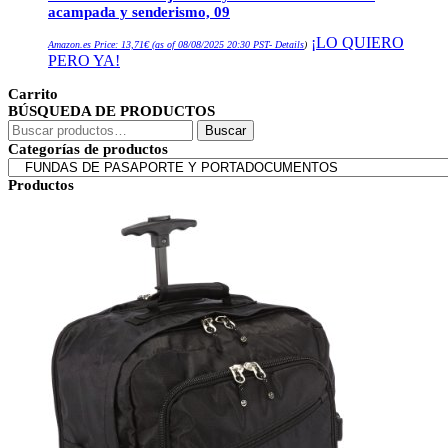
acampada y senderismo, 09
¡LO QUIERO
Amazon.es Price:
13,71
€
(as of 08/08/2025 20:30 PST-
Details
)
PERO YA!
Carrito
BÚSQUEDA DE PRODUCTOS
Buscar
Buscar
por:
Categorías de productos
Productos