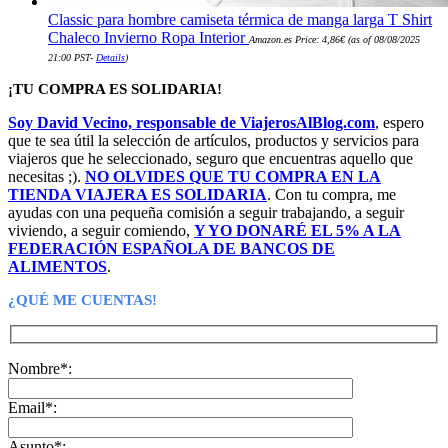
Classic para hombre camiseta térmica de manga larga T Shirt
Chaleco Invierno Ropa Interior
Amazon.es Price:
4,86
€
(as of 08/08/2025
21:00 PST-
Details
)
¡TU COMPRA ES SOLIDARIA!
Soy David Vecino, responsable de ViajerosAlBlog.com
, espero
que te sea útil la selección de artículos, productos y servicios para
viajeros que he seleccionado, seguro que encuentras aquello que
necesitas ;).
NO OLVIDES QUE TU COMPRA EN LA
TIENDA VIAJERA ES SOLIDARIA
. Con tu compra, me
ayudas con una pequeña comisión a seguir trabajando, a seguir
viviendo, a seguir comiendo,
Y YO DONARÉ EL 5% A LA
FEDERACIÓN ESPAÑOLA DE BANCOS DE
ALIMENTOS
.
¿QUÉ ME CUENTAS!
Nombre*:
Email*:
Asunto*: