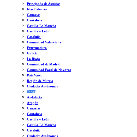
Principado de Asturias
Islas Baleares
Canarias
Cantabria
Castilla-La Mancha
Castilla y León
Cataluña
Comunidad Valenciana
Extremadura
Galicia
La Rioja
Comunidad de Madrid
Comunidad Foral de Navarra
País Vasco
Región de Murcia
Ciudades Autónomas
Todos
Andalucía
Aragón
Canarias
Cantabria
Castilla y León
Castilla-La Mancha
Cataluña
Ciudades Autónomas