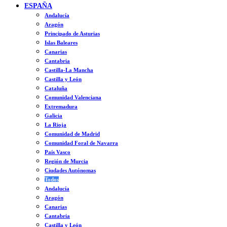
ESPAÑA
Andalucía
Aragón
Principado de Asturias
Islas Baleares
Canarias
Cantabria
Castilla-La Mancha
Castilla y León
Cataluña
Comunidad Valenciana
Extremadura
Galicia
La Rioja
Comunidad de Madrid
Comunidad Foral de Navarra
País Vasco
Región de Murcia
Ciudades Autónomas
Todos
Andalucía
Aragón
Canarias
Cantabria
Castilla y León