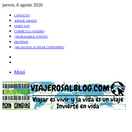
jueves, 6 agosto 2026
CONTACTO
¡EBOOK GRATIS!
QUIÉN SOY
CURRÍCULO VIAJERO
¿TRABAJAMOS JUNTOS?
DESTINOS
¿ME AYUDAS A CREAR CONTENIDO?
Artículo
al
Buscar
azar
Menú