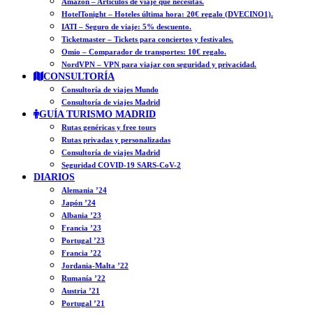
Amazon – Artículos de viaje que necesitas.
HotelTonight – Hoteles última hora: 20€ regalo (DVECINO1).
IATI – Seguro de viaje: 5% descuento.
Ticketmaster – Tickets para conciertos y festivales.
Omio – Comparador de transportes: 10€ regalo.
NordVPN – VPN para viajar con seguridad y privacidad.
CONSULTORÍA
Consultoría de viajes Mundo
Consultoría de viajes Madrid
GUÍA TURISMO MADRID
Rutas genéricas y free tours
Rutas privadas y personalizadas
Consultoría de viajes Madrid
Seguridad COVID-19 SARS-CoV-2
DIARIOS
Alemania ’24
Japón ’24
Albania ’23
Francia ’23
Portugal ’23
Francia ’22
Jordania-Malta ’22
Rumanía ’22
Austria ’21
Portugal ’21