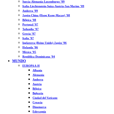
Suecia-Alemania-Luxemburgo ’09
Italia-Liechtenstein-Suiza-Austria-San Marino ’09
Andorra ’09
Japón-China (Hong Kong-Macao) ’08
Bélgica ’08
Portugal ’07
Tailandia ’07
Grecia ’07
Italia ’07
Inglaterra (Reino Unido)-Japón ’06
Holanda ’06
México ’05
República Dominicana ’04
MUNDO
EUROPA A-H
Albania
Alemania
Andorra
Austria
Bélgica
Bulgaria
Ciudad del Vaticano
Croacia
Dinamarca
Eslovaquia