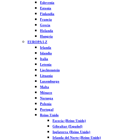
Eslovenia
Estonia
Finlandia
Francia
Grecia
Holanda
Hungría
EUROPA I-Z
Irlanda
Islandia
Italia
Letonia
Liechtenstein
Lituania
Luxemburgo
Malta
Mónaco
Noruega
Polonia
Portugal
Reino Unido
Escocia (Reino Unido)
Gibraltar (Español)
Inglaterra (Reino Unido)
Irlanda del Norte (Reino Unido)