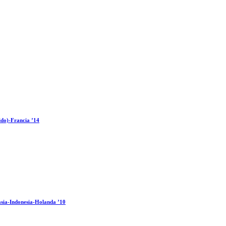
ido)-Francia ’14
sia-Indonesia-Holanda ’10