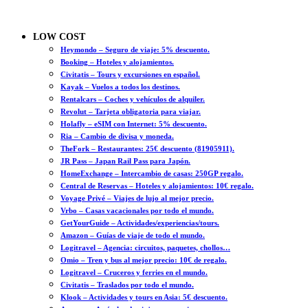
LOW COST
Heymondo – Seguro de viaje: 5% descuento.
Booking – Hoteles y alojamientos.
Civitatis – Tours y excursiones en español.
Kayak – Vuelos a todos los destinos.
Rentalcars – Coches y vehículos de alquiler.
Revolut – Tarjeta obligatoria para viajar.
Holafly – eSIM con Internet: 5% descuento.
Ria – Cambio de divisa y moneda.
TheFork – Restaurantes: 25€ descuento (81905911).
JR Pass – Japan Rail Pass para Japón.
HomeExchange – Intercambio de casas: 250GP regalo.
Central de Reservas – Hoteles y alojamientos: 10€ regalo.
Voyage Privé – Viajes de lujo al mejor precio.
Vrbo – Casas vacacionales por todo el mundo.
GetYourGuide – Actividades/experiencias/tours.
Amazon – Guías de viaje de todo el mundo.
Logitravel – Agencia: circuitos, paquetes, chollos…
Omio – Tren y bus al mejor precio: 10€ de regalo.
Logitravel – Cruceros y ferries en el mundo.
Civitatis – Traslados por todo el mundo.
Klook – Actividades y tours en Asia: 5€ descuento.