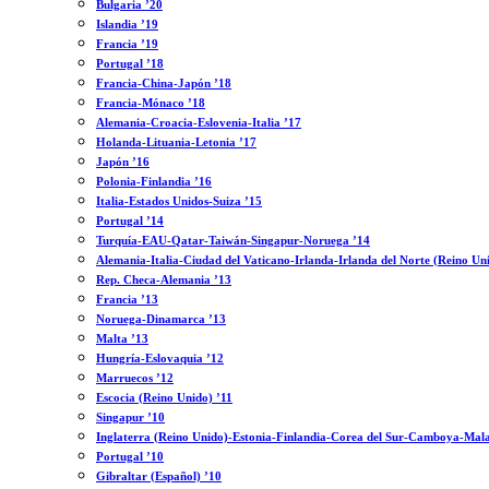
Bulgaria ’20
Islandia ’19
Francia ’19
Portugal ’18
Francia-China-Japón ’18
Francia-Mónaco ’18
Alemania-Croacia-Eslovenia-Italia ’17
Holanda-Lituania-Letonia ’17
Japón ’16
Polonia-Finlandia ’16
Italia-Estados Unidos-Suiza ’15
Portugal ’14
Turquía-EAU-Qatar-Taiwán-Singapur-Noruega ’14
Alemania-Italia-Ciudad del Vaticano-Irlanda-Irlanda del Norte (Reino Un
Rep. Checa-Alemania ’13
Francia ’13
Noruega-Dinamarca ’13
Malta ’13
Hungría-Eslovaquia ’12
Marruecos ’12
Escocia (Reino Unido) ’11
Singapur ’10
Inglaterra (Reino Unido)-Estonia-Finlandia-Corea del Sur-Camboya-Mala
Portugal ’10
Gibraltar (Español) ’10