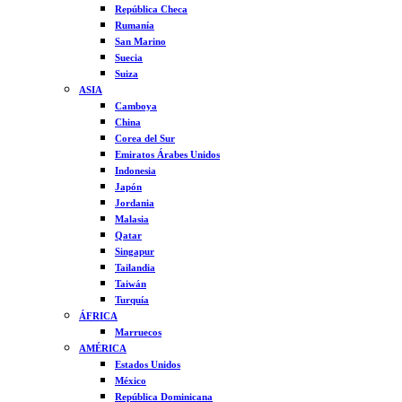
República Checa
Rumanía
San Marino
Suecia
Suiza
ASIA
Camboya
China
Corea del Sur
Emiratos Árabes Unidos
Indonesia
Japón
Jordania
Malasia
Qatar
Singapur
Tailandia
Taiwán
Turquía
ÁFRICA
Marruecos
AMÉRICA
Estados Unidos
México
República Dominicana