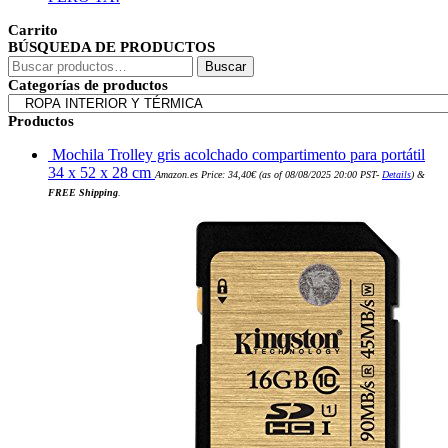
Carrito
BÚSQUEDA DE PRODUCTOS
Buscar
Buscar
por:
Categorías de productos
Productos
Mochila Trolley gris acolchado compartimento para portátil
34 x 52 x 28 cm
Amazon.es Price:
34,40
€
(as of 08/08/2025 20:00 PST-
Details
)
&
FREE Shipping
.