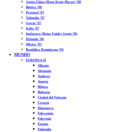
Japón-China (Hong Kong-Macao) ’08
Bélgica ’08
Portugal ’07
Tailandia ’07
Grecia ’07
Italia ’07
Inglaterra (Reino Unido)-Japón ’06
Holanda ’06
México ’05
República Dominicana ’04
MUNDO
EUROPA A-H
Albania
Alemania
Andorra
Austria
Bélgica
Bulgaria
Ciudad del Vaticano
Croacia
Dinamarca
Eslovaquia
Eslovenia
Estonia
Finlandia