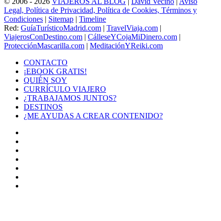
© 2006 - 2026
VIAJEROS AL BLOG
|
David Vecino
|
Aviso
Legal, Política de Privacidad, Política de Cookies, Términos y
Condiciones
|
Sitemap
|
Timeline
Red:
GuíaTurísticoMadrid.com
|
TravelViaja.com
|
ViajerosConDestino.com
|
CálleseYCojaMiDinero.com
|
ProtecciónMascarilla.com
|
MeditaciónYReiki.com
CONTACTO
¡EBOOK GRATIS!
QUIÉN SOY
CURRÍCULO VIAJERO
¿TRABAJAMOS JUNTOS?
DESTINOS
¿ME AYUDAS A CREAR CONTENIDO?
Facebook
X
LinkedIn
YouTube
Instagram
TikTok
Buy
Me
Botón
a
volver
Coffee
arriba