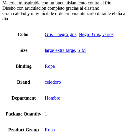
Material transpirable con un buen aislamiento contra el frío
Diseño con articulación completo gracias al elastano
Gran calidad y muy fácil de ordenar para utilizarlo durante el día a
día
Color
Gris – negro-gris
,
Negro-Gris
,
varios
Size
large-extra-large
,
S-M
Binding
Ropa
Brand
celodoro
Department
Hombre
Package Quantity
1
Product Group
Ropa