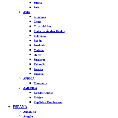
Suecia
Suiza
ASIA
Camboya
China
Corea del Sur
Emiratos Árabes Unidos
Indonesia
Japón
Jordania
Malasia
Qatar
Singapur
Tailandia
Taiwán
Turquía
ÁFRICA
Marruecos
AMÉRICA
Estados Unidos
México
República Dominicana
ESPAÑA
Andalucía
Aragón