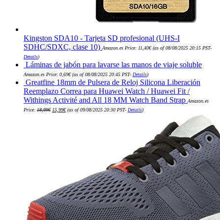
Kingston SDA10 - Tarjeta SD profesional (UHS-I
SDHC/SDXC, clase 10)
Amazon.es Price:
11,40
€
(as of 08/08/2025 20:15 PST-
Details
)
Láminas de jabón para lavarse las manos de viaje soluble
Amazon.es Price:
0,69
€
(as of 08/08/2025 20:45 PST-
Details
)
Greatfine 18mm de Pulsera de Reloj Silicona Liberación
Reemplazo Correa para Huawei Watch / Huawei Fit /
Withings Activité and All 18 MM Watch Band Strap
Amazon.es
El
El
Price:
18,99
€
15,99
€
(as of 09/08/2025 20:30 PST-
Details
)
precio
precio
original
actual
era:
es:
18,99€.
15,99€.