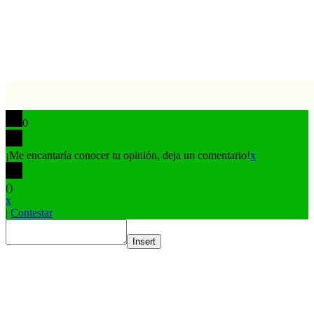
0
¡Me encantaría conocer tu opinión, deja un comentario!
x
(
)
x
|
Contestar
Insert