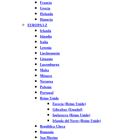
Francia
Grecia
Holanda
Hungría
EUROPA I-Z
Irlanda
Islandia
Italia
Letonia
Liechtenstein
Lituania
Luxemburgo
Malta
Mónaco
Noruega
Polonia
Portugal
Reino Unido
Escocia (Reino Unido)
Gibraltar (Español)
Inglaterra (Reino Unido)
Irlanda del Norte (Reino Unido)
República Checa
Rumanía
San Marino