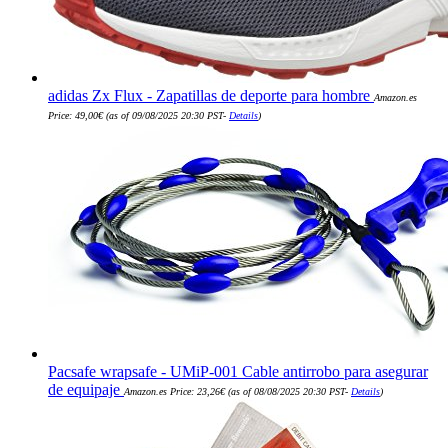
adidas Zx Flux - Zapatillas de deporte para hombre
Amazon.es
Price:
49,00
€
(as of 09/08/2025 20:30 PST-
Details
)
Pacsafe wrapsafe - UMiP-001 Cable antirrobo para asegurar
de equipaje
Amazon.es Price:
23,26
€
(as of 08/08/2025 20:30 PST-
Details
)