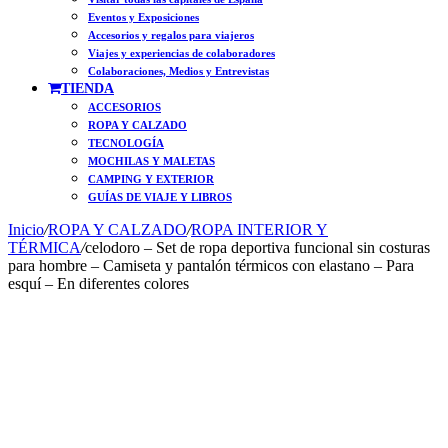
Eventos y Exposiciones
Accesorios y regalos para viajeros
Viajes y experiencias de colaboradores
Colaboraciones, Medios y Entrevistas
TIENDA
ACCESORIOS
ROPA Y CALZADO
TECNOLOGÍA
MOCHILAS Y MALETAS
CAMPING Y EXTERIOR
GUÍAS DE VIAJE Y LIBROS
Inicio
/
ROPA Y CALZADO
/
ROPA INTERIOR Y
TÉRMICA
/
celodoro – Set de ropa deportiva funcional sin costuras
para hombre – Camiseta y pantalón térmicos con elastano – Para
esquí – En diferentes colores