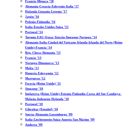
Francia-Mónaco ’18
Alemania-Croacia-Eslovenia-Italia ’17
Holanda-Lituania-Letonia ’17
Japón ’16
Polonia-Finlandia ’16
Italia-Estados Unidos-Suiza ’15
Portugal ’14
Turquía-EAU-Qatar-Taiwán-Singapur-Noruega ’14
Alemania-Italia-Ciudad del Vaticano-Irlanda-Irlanda del Norte (Reino
Unido)-Francia ’14
Rep. Checa-Alemania ’13
Francia ’13
Noruega-Dinamarca ’13
Malta ’13
Hungría-Eslovaquia ’12
Marruecos ’12
Escocia (Reino Unido) ’11
Singapur ’10
Inglaterra (Reino Unido)-Estonia-Finlandia-Corea del Sur-Camboya-
Malasia-Indonesia-Holanda ’10
Portugal ’10
Gibraltar (Español) ’10
Suecia-Alemania-Luxemburgo ’09
Italia-Liechtenstein-Suiza-Austria-San Marino ’09
Andorra ’09