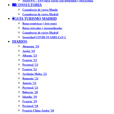
NordVPN – VPN para viajar con seguridad y privacidad.
CONSULTORÍA
Consultoría de viajes Mundo
Consultoría de viajes Madrid
GUÍA TURISMO MADRID
Rutas genéricas y free tours
Rutas privadas y personalizadas
Consultoría de viajes Madrid
Seguridad COVID-19 SARS-CoV-2
DIARIOS
Alemania ’24
Japón ’24
Albania ’23
Francia ’23
Portugal ’23
Francia ’22
Jordania-Malta ’22
Rumanía ’22
Austria ’21
Portugal ’21
Bulgaria ’20
Islandia ’19
Francia ’19
Portugal ’18
Francia-China-Japón ’18