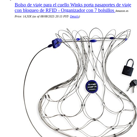
Bolso de viaje para el cuello Winks porta pasaportes de viaje
con bloqueo de RFID - Organizador con 7 bolsillos
Amazon.es
Price:
14,92
€
(as of 08/08/2025 20:15 PST-
Details
)