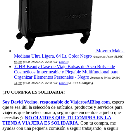
Movom Maleta
Mediana Ultra Ligera, 64 Lt, Color Negro
Amazon.es Price:
81,95
€
El
El
81,59
€
(as of 09/08/2025 20:30 PST-
Details
)
precio
precio
GHB Beauty Case de Viaje Bolsas de Aseo Bolsas de
original
actual
era:
es:
Cosméticos Impermeable y Plegable Multifuncional para
81,95€.
81,59€.
Organizar Elementos Personales - Negro
Amazon.es Price:
29,99
€
El
El
13,99
€
(as of 08/08/2025 20:30 PST-
Details
)
&
FREE Shipping
.
precio
precio
original
actual
era:
es:
¡TU COMPRA ES SOLIDARIA!
29,99€.
13,99€.
Soy David Vecino, responsable de ViajerosAlBlog.com
, espero
que te sea útil la selección de artículos, productos y servicios para
viajeros que he seleccionado, seguro que encuentras aquello que
necesitas ;).
NO OLVIDES QUE TU COMPRA EN LA
TIENDA VIAJERA ES SOLIDARIA
. Con tu compra, me
ayudas con una pequeña comisión a seguir trabajando, a seguir