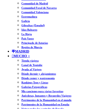
Comunidad de Madrid
Comunidad Foral de Navarra
Comunidad Valenciana
Extremadura
Galicia
Gibraltar (Español)
Islas Baleares
La Rioja
País Vasco
Principado de Asturias
Región de Murcia
MADRID
MUCHO +
Tienda viajera
Canal de Youtube
Ayuda al Viajero
Dónde dormir y alojamientos
Dónde comer y gastronomía
Rankings Tops y Listas
Galerías Fotográficas
Mis canciones para viajar favoritas
Anécdotas, Instantes y Recuerdos Viajeros
Patrimonios de la Humanidad en el mundo
Patrimonios de la Humanidad en España
Visitar todas las capitales de España