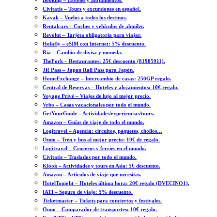
Booking – Hoteles y alojamientos.
Civitatis – Tours y excursiones en español.
Kayak – Vuelos a todos los destinos.
Rentalcars – Coches y vehículos de alquiler.
Revolut – Tarjeta obligatoria para viajar.
Holafly – eSIM con Internet: 5% descuento.
Ria – Cambio de divisa y moneda.
TheFork – Restaurantes: 25€ descuento (81905911).
JR Pass – Japan Rail Pass para Japón.
HomeExchange – Intercambio de casas: 250GP regalo.
Central de Reservas – Hoteles y alojamientos: 10€ regalo.
Voyage Privé – Viajes de lujo al mejor precio.
Vrbo – Casas vacacionales por todo el mundo.
GetYourGuide – Actividades/experiencias/tours.
Amazon – Guías de viaje de todo el mundo.
Logitravel – Agencia: circuitos, paquetes, chollos…
Omio – Tren y bus al mejor precio: 10€ de regalo.
Logitravel – Cruceros y ferries en el mundo.
Civitatis – Traslados por todo el mundo.
Klook – Actividades y tours en Asia: 5€ descuento.
Amazon – Artículos de viaje que necesitas.
HotelTonight – Hoteles última hora: 20€ regalo (DVECINO1).
IATI – Seguro de viaje: 5% descuento.
Ticketmaster – Tickets para conciertos y festivales.
Omio – Comparador de transportes: 10€ regalo.