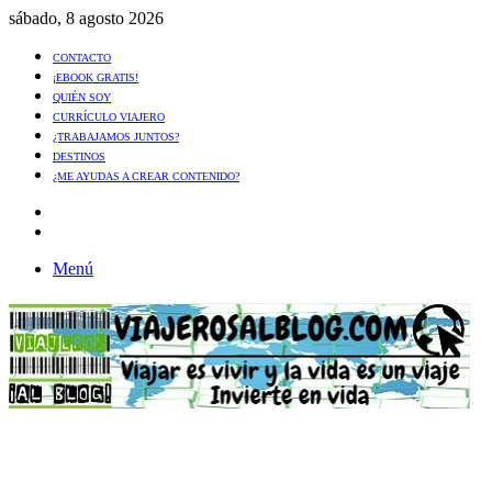
sábado, 8 agosto 2026
CONTACTO
¡EBOOK GRATIS!
QUIÉN SOY
CURRÍCULO VIAJERO
¿TRABAJAMOS JUNTOS?
DESTINOS
¿ME AYUDAS A CREAR CONTENIDO?
Artículo
al
Buscar
azar
Menú