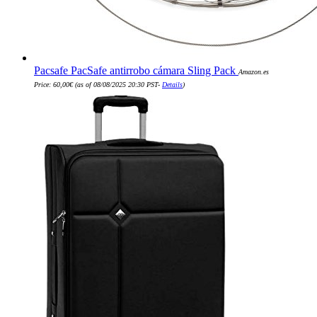
Pacsafe PacSafe antirrobo cámara Sling Pack
Amazon.es
Price:
60,00
€
(as of 08/08/2025 20:30 PST-
Details
)