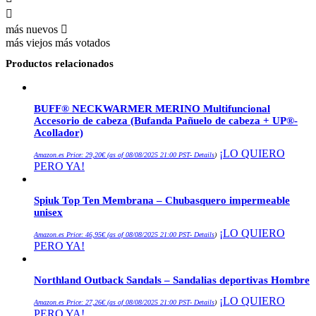
más nuevos
más viejos
más votados
Productos relacionados
BUFF® NECKWARMER MERINO Multifuncional
Accesorio de cabeza (Bufanda Pañuelo de cabeza + UP®-
Acollador)
¡LO QUIERO
Amazon.es Price:
29,20
€
(as of 08/08/2025 21:00 PST-
Details
)
PERO YA!
Spiuk Top Ten Membrana – Chubasquero impermeable
unisex
¡LO QUIERO
Amazon.es Price:
46,95
€
(as of 08/08/2025 21:00 PST-
Details
)
PERO YA!
Northland Outback Sandals – Sandalias deportivas Hombre
¡LO QUIERO
Amazon.es Price:
27,26
€
(as of 08/08/2025 21:00 PST-
Details
)
PERO YA!