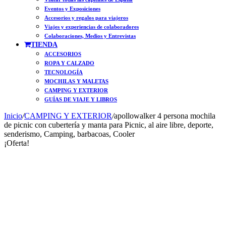
Eventos y Exposiciones
Accesorios y regalos para viajeros
Viajes y experiencias de colaboradores
Colaboraciones, Medios y Entrevistas
TIENDA
ACCESORIOS
ROPA Y CALZADO
TECNOLOGÍA
MOCHILAS Y MALETAS
CAMPING Y EXTERIOR
GUÍAS DE VIAJE Y LIBROS
Inicio
/
CAMPING Y EXTERIOR
/
apollowalker 4 persona mochila
de picnic con cubertería y manta para Picnic, al aire libre, deporte,
senderismo, Camping, barbacoas, Cooler
¡Oferta!
On Sale