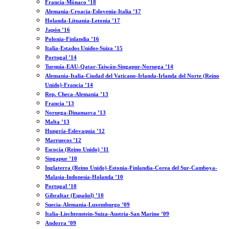
Francia-Mónaco ’18
Alemania-Croacia-Eslovenia-Italia ’17
Holanda-Lituania-Letonia ’17
Japón ’16
Polonia-Finlandia ’16
Italia-Estados Unidos-Suiza ’15
Portugal ’14
Turquía-EAU-Qatar-Taiwán-Singapur-Noruega ’14
Alemania-Italia-Ciudad del Vaticano-Irlanda-Irlanda del Norte (Reino
Unido)-Francia ’14
Rep. Checa-Alemania ’13
Francia ’13
Noruega-Dinamarca ’13
Malta ’13
Hungría-Eslovaquia ’12
Marruecos ’12
Escocia (Reino Unido) ’11
Singapur ’10
Inglaterra (Reino Unido)-Estonia-Finlandia-Corea del Sur-Camboya-
Malasia-Indonesia-Holanda ’10
Portugal ’10
Gibraltar (Español) ’10
Suecia-Alemania-Luxemburgo ’09
Italia-Liechtenstein-Suiza-Austria-San Marino ’09
Andorra ’09