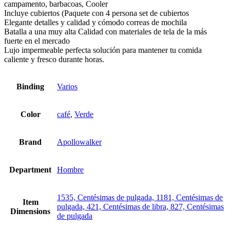
campamento, barbacoas, Cooler
Incluye cubiertos (Paquete con 4 persona set de cubiertos
Elegante detalles y calidad y cómodo correas de mochila
Batalla a una muy alta Calidad con materiales de tela de la más
fuerte en el mercado
Lujo impermeable perfecta solución para mantener tu comida
caliente y fresco durante horas.
Binding
Varios
Color
café
,
Verde
Brand
Apollowalker
Department
Hombre
1535, Centésimas de pulgada, 1181, Centésimas de
Item
pulgada, 421, Centésimas de libra, 827, Centésimas
Dimensions
de pulgada