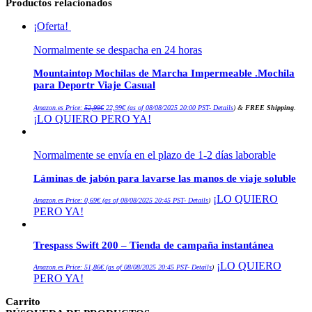
Productos relacionados
¡Oferta!
Normalmente se despacha en 24 horas
Mountaintop Mochilas de Marcha Impermeable .Mochila
para Deportr Viaje Casual
El
El
Amazon.es Price:
52,99
€
22,99
€
(as of 08/08/2025 20:00 PST-
Details
)
&
FREE Shipping
.
precio
precio
¡LO QUIERO PERO YA!
original
actual
era:
es:
52,99€.
22,99€.
Normalmente se envía en el plazo de 1-2 días laborable
Láminas de jabón para lavarse las manos de viaje soluble
¡LO QUIERO
Amazon.es Price:
0,69
€
(as of 08/08/2025 20:45 PST-
Details
)
PERO YA!
Trespass Swift 200 – Tienda de campaña instantánea
¡LO QUIERO
Amazon.es Price:
51,86
€
(as of 08/08/2025 20:45 PST-
Details
)
PERO YA!
Carrito