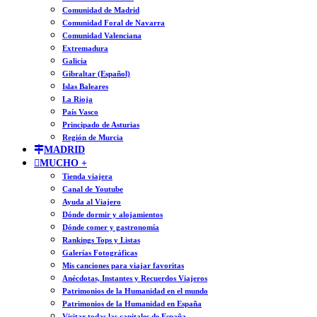
Comunidad de Madrid
Comunidad Foral de Navarra
Comunidad Valenciana
Extremadura
Galicia
Gibraltar (Español)
Islas Baleares
La Rioja
País Vasco
Principado de Asturias
Región de Murcia
MADRID
MUCHO +
Tienda viajera
Canal de Youtube
Ayuda al Viajero
Dónde dormir y alojamientos
Dónde comer y gastronomía
Rankings Tops y Listas
Galerías Fotográficas
Mis canciones para viajar favoritas
Anécdotas, Instantes y Recuerdos Viajeros
Patrimonios de la Humanidad en el mundo
Patrimonios de la Humanidad en España
Visitar todas las capitales de España