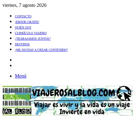
viernes, 7 agosto 2026
CONTACTO
¡EBOOK GRATIS!
QUIÉN SOY
CURRÍCULO VIAJERO
¿TRABAJAMOS JUNTOS?
DESTINOS
¿ME AYUDAS A CREAR CONTENIDO?
Artículo
al
Buscar
azar
Menú