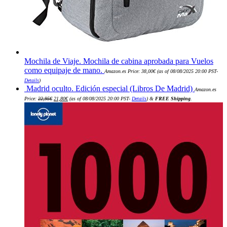
Mochila de Viaje. Mochila de cabina aprobada para Vuelos
como equipaje de mano.
Amazon.es Price:
38,00
€
(as of 08/08/2025 20:00 PST-
Details
)
Madrid oculto. Edición especial (Libros De Madrid)
Amazon.es
El
El
Price:
22,95
€
21,80
€
(as of 08/08/2025 20:00 PST-
Details
)
&
FREE Shipping
.
precio
precio
original
actual
era:
es:
22,95€.
21,80€.