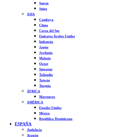
Suecia
Suiza
ASIA
Camboya
China
Corea del Sur
Emiratos Árabes Unidos
Indonesia
Japón
Jordania
Malasia
Qatar
Singapur
Tailandia
Taiwán
Turquía
ÁFRICA
Marruecos
AMÉRICA
Estados Unidos
México
República Dominicana
ESPAÑA
Andalucía
Aragón