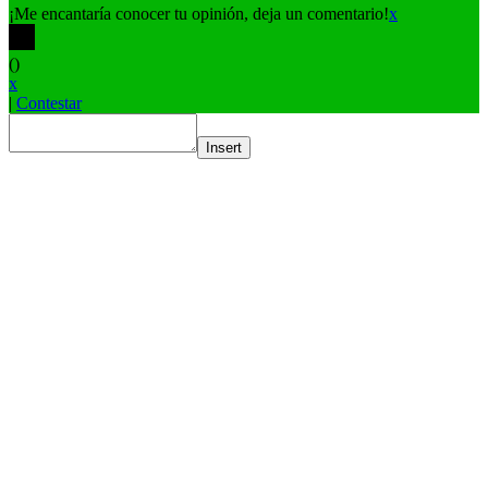
¡Me encantaría conocer tu opinión, deja un comentario!
x
(
)
x
|
Contestar
Insert