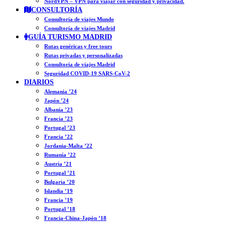
NordVPN – VPN para viajar con seguridad y privacidad.
CONSULTORÍA
Consultoría de viajes Mundo
Consultoría de viajes Madrid
GUÍA TURISMO MADRID
Rutas genéricas y free tours
Rutas privadas y personalizadas
Consultoría de viajes Madrid
Seguridad COVID-19 SARS-CoV-2
DIARIOS
Alemania ’24
Japón ’24
Albania ’23
Francia ’23
Portugal ’23
Francia ’22
Jordania-Malta ’22
Rumanía ’22
Austria ’21
Portugal ’21
Bulgaria ’20
Islandia ’19
Francia ’19
Portugal ’18
Francia-China-Japón ’18