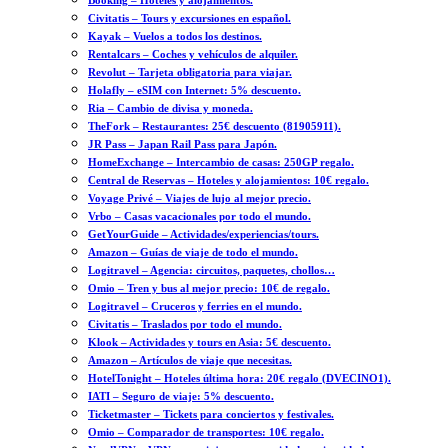
Booking – Hoteles y alojamientos.
Civitatis – Tours y excursiones en español.
Kayak – Vuelos a todos los destinos.
Rentalcars – Coches y vehículos de alquiler.
Revolut – Tarjeta obligatoria para viajar.
Holafly – eSIM con Internet: 5% descuento.
Ria – Cambio de divisa y moneda.
TheFork – Restaurantes: 25€ descuento (81905911).
JR Pass – Japan Rail Pass para Japón.
HomeExchange – Intercambio de casas: 250GP regalo.
Central de Reservas – Hoteles y alojamientos: 10€ regalo.
Voyage Privé – Viajes de lujo al mejor precio.
Vrbo – Casas vacacionales por todo el mundo.
GetYourGuide – Actividades/experiencias/tours.
Amazon – Guías de viaje de todo el mundo.
Logitravel – Agencia: circuitos, paquetes, chollos…
Omio – Tren y bus al mejor precio: 10€ de regalo.
Logitravel – Cruceros y ferries en el mundo.
Civitatis – Traslados por todo el mundo.
Klook – Actividades y tours en Asia: 5€ descuento.
Amazon – Artículos de viaje que necesitas.
HotelTonight – Hoteles última hora: 20€ regalo (DVECINO1).
IATI – Seguro de viaje: 5% descuento.
Ticketmaster – Tickets para conciertos y festivales.
Omio – Comparador de transportes: 10€ regalo.