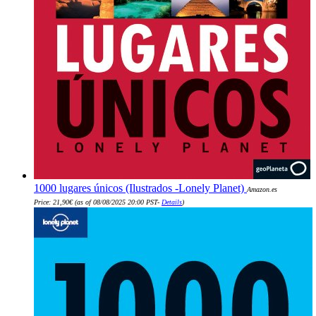
1000 lugares únicos (Ilustrados -Lonely Planet)
Amazon.es
Price:
21,90
€
(as of 08/08/2025 20:00 PST-
Details
)