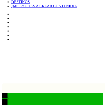
DESTINOS
¿ME AYUDAS A CREAR CONTENIDO?
Facebook
X
LinkedIn
YouTube
Instagram
TikTok
Buy
Me
Botón
a
volver
Coffee
arriba
0