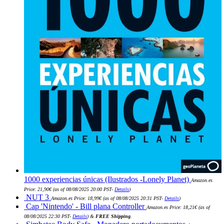
1000 experiencias únicas (Ilustrados -Lonely Planet)
Amazon.es
Price:
21,90
€
(as of 08/08/2025 20:00 PST-
Details
)
NUT 3
Amazon.es Price:
18,99
€
(as of 08/08/2025 20:31 PST-
Details
)
Cap 'Nintendo' - Bill plana Controller
Amazon.es Price:
18,21
€
(as of
08/08/2025 22:30 PST-
Details
)
&
FREE Shipping
.