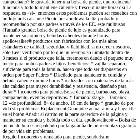
campechano? le gustaría tener una bolsa de picnic, que realmente
funciona y todo lo mantiene caliente y fresco durante horas? si La
respuesta es «sí», entonces estos problemas pueden ser resueltos con
un lujo bolsa aislante Picnic por apollowalker®. probado y
recomendado por sus padres a través de los EE. este multiusos
(Tamaño grande, bolsa de picnic de lujo es garantizado para
mantener su comida y bebidas calientes durante horas.
apollowalker® productos son fabricados con los más altos
estándares de calidad, seguridad y fiabilidad. si no creer nosotros,
sólo Leer verificado por lo que un reembolso ilimitado dentro de
3 meses si el producto que falla. creemos en dando el paquete muy
mejor para ambos padres e hijos. beneficios: * vajilla separado,
suficiente para toda la familia. hacen que todo ser dispuestos en
orden por Super Padres * Diseñado para mantener tu comida y
bebida caliente durante horas * realizados con materiales de la más
alta calidad para mayor durabilidad y resistencia, diseñado para
durar * Inconcreto para picnicsBolsa de picnic, barbacoas, playa,
campamento, eventos deportivos. * Tamaño: xlarge – Tamaño:
12 «de profundidad, 8» de ancho, 16 cm de largo * gratuito de por
vida sin problemas Replacement Guarantee actuar ahora y haga clic
en el botón Añadir al carrito en la parte sacerdote de la página y
mantener su comida y bebida todo el día. apollowalker® – Bolsa de
picnic de lujo es respaldado por la garantía de un reemplazo gratuito
de por vida sin problemas.
Regalo Inconcreto y rematado para picnic, senderismo,