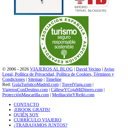
© 2006 - 2026
VIAJEROS AL BLOG
|
David Vecino
|
Aviso
Legal, Política de Privacidad, Política de Cookies, Términos y
Condiciones
|
Sitemap
|
Timeline
Red:
GuíaTurísticoMadrid.com
|
TravelViaja.com
|
ViajerosConDestino.com
|
CálleseYCojaMiDinero.com
|
ProtecciónMascarilla.com
|
MeditaciónYReiki.com
CONTACTO
¡EBOOK GRATIS!
QUIÉN SOY
CURRÍCULO VIAJERO
¿TRABAJAMOS JUNTOS?