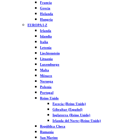
Francia
Grecia
Holanda
Hungría
EUROPA I-Z
Irlanda
Islandia
Italia
Letonia
Liechtenstein
Lituania
Luxemburgo
Malta
Mónaco
Noruega
Polonia
Portugal
Reino Unido
Escocia (Reino Unido)
Gibraltar (Español)
Inglaterra (Reino Unido)
Irlanda del Norte (Reino Unido)
República Checa
Rumanía
San Marino