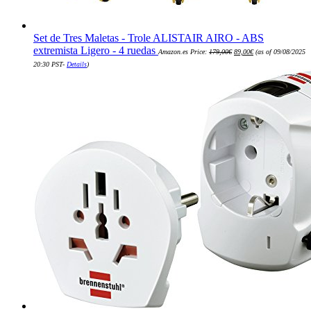
Set de Tres Maletas - Trole ALISTAIR AIRO - ABS
El
El
extremista Ligero - 4 ruedas
Amazon.es Price:
179,00
€
89,00
€
(as of 09/08/2025
precio
precio
original
actual
20:30 PST-
Details
)
era:
es:
179,00€.
89,00€.