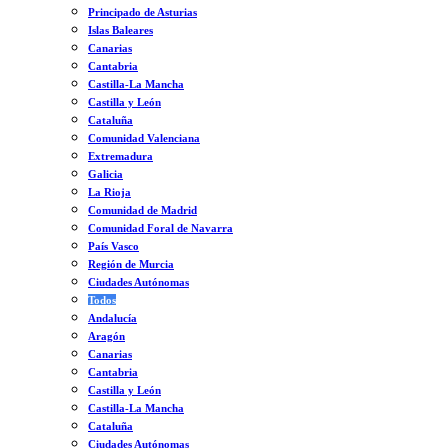
Principado de Asturias
Islas Baleares
Canarias
Cantabria
Castilla-La Mancha
Castilla y León
Cataluña
Comunidad Valenciana
Extremadura
Galicia
La Rioja
Comunidad de Madrid
Comunidad Foral de Navarra
País Vasco
Región de Murcia
Ciudades Autónomas
Todos
Andalucía
Aragón
Canarias
Cantabria
Castilla y León
Castilla-La Mancha
Cataluña
Ciudades Autónomas