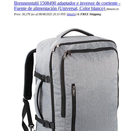
Brennenstuhl 1508490 adaptador e inversor de corriente -
Fuente de alimentación (Universal, Color blanco)
Amazon.es
Price:
30,27
€
(as of 08/08/2025 20:15 PST-
Details
)
&
FREE Shipping
.