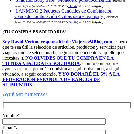
Simbatec Body Safe - Monedero portadocumentos
Amazon.es
Price:
34,90
€
(as of 08/08/2025 20:31 PST-
Details
)
&
FREE Shipping
.
LANMING,2 Paquetes Candados de Combinación,
Candado combinación 4 cifras para el equipaje,
Amazon.es
Price:
12,99
€
(as of 08/08/2025 20:30 PST-
Details
)
&
FREE Shipping
.
¡TU COMPRA ES SOLIDARIA!
Soy David Vecino, responsable de ViajerosAlBlog.com
, espero
que te sea útil la selección de artículos, productos y servicios para
viajeros que he seleccionado, seguro que encuentras aquello que
necesitas ;).
NO OLVIDES QUE TU COMPRA EN LA
TIENDA VIAJERA ES SOLIDARIA
. Con tu compra, me
ayudas con una pequeña comisión a seguir trabajando, a seguir
viviendo, a seguir comiendo,
Y YO DONARÉ EL 5% A LA
FEDERACIÓN ESPAÑOLA DE BANCOS DE
ALIMENTOS
.
¿QUÉ ME CUENTAS!
Nombre*:
Email*: