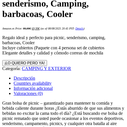
senderismo, Camping,
barbacoas, Cooler
El
El
Amazon.es Price:
99,99
€
69,99
€
(as of 08/08/2025 20:45 PST-
Details
)
precio
precio
original
actual
era:
es:
Regalo ideal y perfecto para picnic, senderismo, camping,
99,99€.
69,99€.
barbacoas, Cooler
Incluye cubiertos (Paquete con 4 persona set de cubiertos
Elegante detalles y calidad y cómodo correas de mochila
¡LO QUIERO PERO YA!
Categoría:
CAMPING Y EXTERIOR
Descripción
Countries availability
Información adicional
Valoraciones (0)
Gran bolsa de picnic – garantizado para mantener tu comida y
bebida caliente durante horas ¿Estás aburrido de que sus alimentos y
bebidas no excitar la cama todo el día? ¿Está buscando ese bolsa de
picnic rematado que usted puede ocasionar a los eventos deportivos,
senderismo, campamento, picnics, y cualquier otra batalla al aire