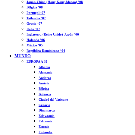
Japón-China (Hong Kong-Macao) ’08
Bélgica ’08
Portugal ’07
Tailandia ’07
Grecia ’07
Italia ’07
Inglaterra (Reino Unido)-Japón ’06
Holanda ’06
México ’05
República Dominicana ’04
MUNDO
EUROPA A-H
Albania
Alemania
Andorra
Austria
Bélgica
Bulgaria
Ciudad del Vaticano
Croacia
Dinamarca
Eslovaquia
Eslovenia
Estonia
Finlandia