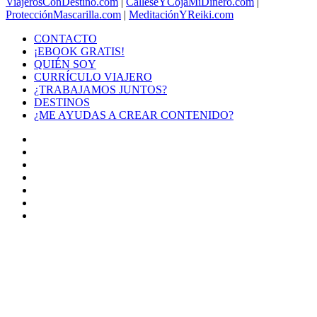
ViajerosConDestino.com
|
CálleseYCojaMiDinero.com
|
ProtecciónMascarilla.com
|
MeditaciónYReiki.com
CONTACTO
¡EBOOK GRATIS!
QUIÉN SOY
CURRÍCULO VIAJERO
¿TRABAJAMOS JUNTOS?
DESTINOS
¿ME AYUDAS A CREAR CONTENIDO?
Facebook
X
LinkedIn
YouTube
Instagram
TikTok
Buy
Me
Botón
a
volver
Coffee
arriba