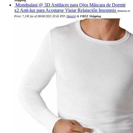
Shipping
.
Mondpalast @ 3D Antifaces para Ojos Máscara de Dormir
x2 Anti-luz para Acostarse Viajar Relajación Insomnio
Amazon.es
Price:
7,13
€
(as of 08/08/2025 20:45 PST-
Details
)
&
FREE Shipping
.