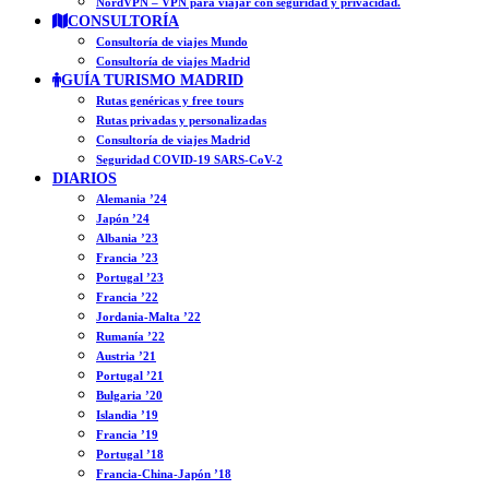
NordVPN – VPN para viajar con seguridad y privacidad.
CONSULTORÍA
Consultoría de viajes Mundo
Consultoría de viajes Madrid
GUÍA TURISMO MADRID
Rutas genéricas y free tours
Rutas privadas y personalizadas
Consultoría de viajes Madrid
Seguridad COVID-19 SARS-CoV-2
DIARIOS
Alemania ’24
Japón ’24
Albania ’23
Francia ’23
Portugal ’23
Francia ’22
Jordania-Malta ’22
Rumanía ’22
Austria ’21
Portugal ’21
Bulgaria ’20
Islandia ’19
Francia ’19
Portugal ’18
Francia-China-Japón ’18