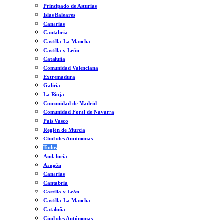
Principado de Asturias
Islas Baleares
Canarias
Cantabria
Castilla-La Mancha
Castilla y León
Cataluña
Comunidad Valenciana
Extremadura
Galicia
La Rioja
Comunidad de Madrid
Comunidad Foral de Navarra
País Vasco
Región de Murcia
Ciudades Autónomas
Todos
Andalucía
Aragón
Canarias
Cantabria
Castilla y León
Castilla-La Mancha
Cataluña
Ciudades Autónomas