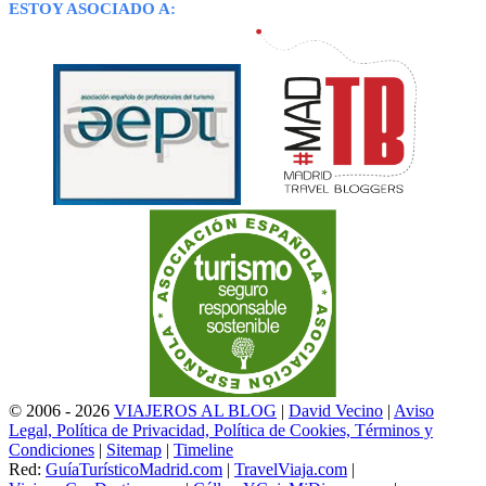
ESTOY ASOCIADO A:
© 2006 - 2026
VIAJEROS AL BLOG
|
David Vecino
|
Aviso
Legal, Política de Privacidad, Política de Cookies, Términos y
Condiciones
|
Sitemap
|
Timeline
Red:
GuíaTurísticoMadrid.com
|
TravelViaja.com
|