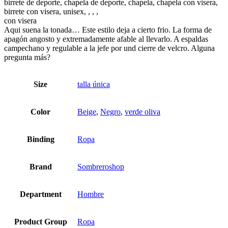
birrete de deporte, chapela de deporte, chapela, chapela con visera,
birrete con visera, unisex, , , ,
con visera
Aqui suena la tonada… Este estilo deja a cierto frio. La forma de
apagón angosto y extremadamente afable al llevarlo. A espaldas
campechano y regulable a la jefe por und cierre de velcro. Alguna
pregunta más?
Size
talla única
Color
Beige
,
Negro
,
verde oliva
Binding
Ropa
Brand
Sombreroshop
Department
Hombre
Product Group
Ropa