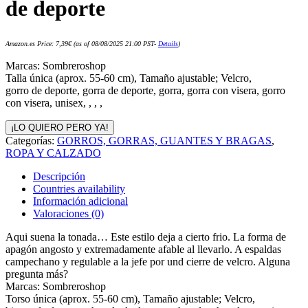
de deporte
Amazon.es Price:
7,39
€
(as of 08/08/2025 21:00 PST-
Details
)
Marcas: Sombreroshop
Talla única (aprox. 55-60 cm), Tamaño ajustable; Velcro,
gorro de deporte, gorra de deporte, gorra, gorra con visera, gorro
con visera, unisex, , , ,
¡LO QUIERO PERO YA!
Categorías:
GORROS, GORRAS, GUANTES Y BRAGAS
,
ROPA Y CALZADO
Descripción
Countries availability
Información adicional
Valoraciones (0)
Aqui suena la tonada… Este estilo deja a cierto frio. La forma de
apagón angosto y extremadamente afable al llevarlo. A espaldas
campechano y regulable a la jefe por und cierre de velcro. Alguna
pregunta más?
Marcas: Sombreroshop
Torso única (aprox. 55-60 cm), Tamaño ajustable; Velcro,