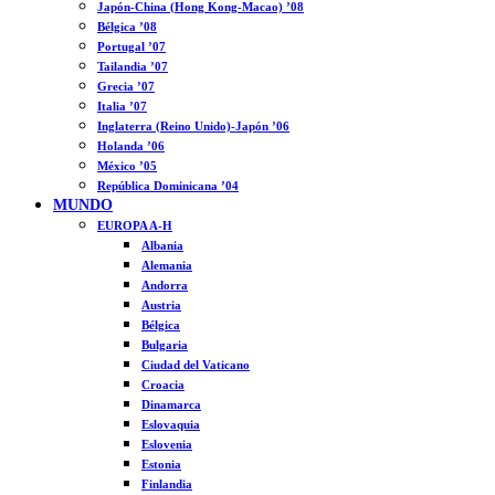
Japón-China (Hong Kong-Macao) ’08
Bélgica ’08
Portugal ’07
Tailandia ’07
Grecia ’07
Italia ’07
Inglaterra (Reino Unido)-Japón ’06
Holanda ’06
México ’05
República Dominicana ’04
MUNDO
EUROPA A-H
Albania
Alemania
Andorra
Austria
Bélgica
Bulgaria
Ciudad del Vaticano
Croacia
Dinamarca
Eslovaquia
Eslovenia
Estonia
Finlandia