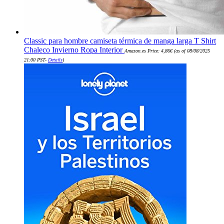
Classic para hombre camiseta térmica de manga larga T Shirt
Chaleco Invierno Ropa Interior
Amazon.es Price:
4,86
€
(as of 08/08/2025
21:00 PST-
Details
)