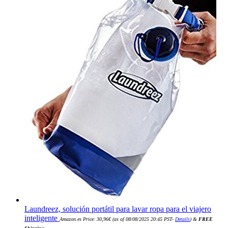
Laundreez, solución portátil para lavar ropa para el viajero
inteligente
Amazon.es Price:
30,96
€
(as of 08/08/2025 20:45 PST-
Details
)
&
FREE