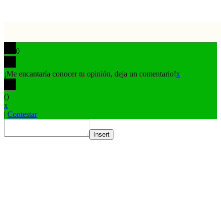
0
¡Me encantaría conocer tu opinión, deja un comentario!
x
(
)
x
|
Contestar
Insert