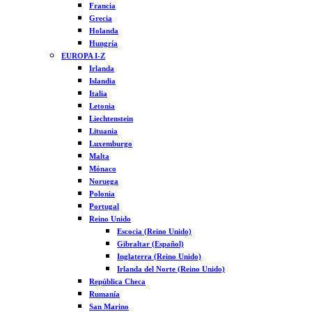
Francia
Grecia
Holanda
Hungría
EUROPA I-Z
Irlanda
Islandia
Italia
Letonia
Liechtenstein
Lituania
Luxemburgo
Malta
Mónaco
Noruega
Polonia
Portugal
Reino Unido
Escocia (Reino Unido)
Gibraltar (Español)
Inglaterra (Reino Unido)
Irlanda del Norte (Reino Unido)
República Checa
Rumanía
San Marino