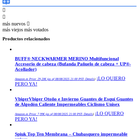
más nuevos
más viejos
más votados
Productos relacionados
BUFF® NECKWARMER MERINO Multifuncional
Accesorio de cabeza (Bufanda Pañuelo de cabeza + UP®-
Acollador)
¡LO QUIERO
Amazon.es Price:
29,20
€
(as of 08/08/2025 21:00 PST-
Details
)
PERO YA!
VbigerVbiger Otoño e Invierno Guantes de Esquí Guantes
de Algodón Caliente Impermeables Ciclismo Unisex
¡LO QUIERO
Amazon.es Price:
7,99
€
(as of 08/08/2025 21:00 PST-
Details
)
PERO YA!
Spiuk Top Ten Membrana – Chubasquero impermeable