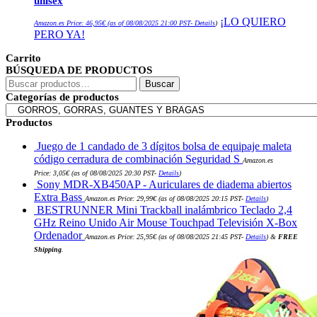
unisex
¡LO QUIERO
Amazon.es Price:
46,95
€
(as of 08/08/2025 21:00 PST-
Details
)
PERO YA!
Carrito
BÚSQUEDA DE PRODUCTOS
Buscar
Buscar
por:
Categorías de productos
Productos
Juego de 1 candado de 3 dígitos bolsa de equipaje maleta
código cerradura de combinación Seguridad S
Amazon.es
Price:
3,05
€
(as of 08/08/2025 20:30 PST-
Details
)
Sony MDR-XB450AP - Auriculares de diadema abiertos
Extra Bass
Amazon.es Price:
29,99
€
(as of 08/08/2025 20:15 PST-
Details
)
BESTRUNNER Mini Trackball inalámbrico Teclado 2,4
GHz Reino Unido Air Mouse Touchpad Televisión X-Box
Ordenador
Amazon.es Price:
25,95
€
(as of 08/08/2025 21:45 PST-
Details
)
&
FREE
Shipping
.