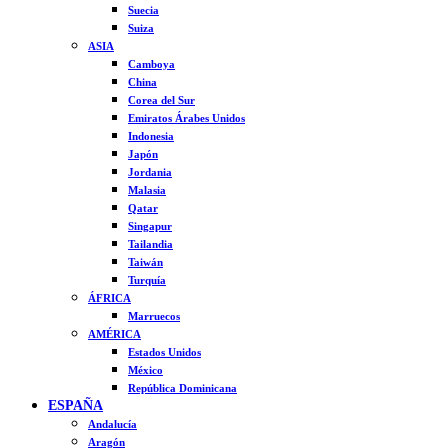
Suecia
Suiza
ASIA
Camboya
China
Corea del Sur
Emiratos Árabes Unidos
Indonesia
Japón
Jordania
Malasia
Qatar
Singapur
Tailandia
Taiwán
Turquía
ÁFRICA
Marruecos
AMÉRICA
Estados Unidos
México
República Dominicana
ESPAÑA
Andalucía
Aragón