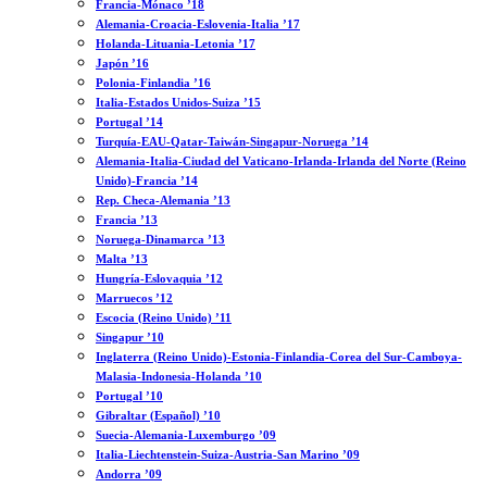
Francia-Mónaco ’18
Alemania-Croacia-Eslovenia-Italia ’17
Holanda-Lituania-Letonia ’17
Japón ’16
Polonia-Finlandia ’16
Italia-Estados Unidos-Suiza ’15
Portugal ’14
Turquía-EAU-Qatar-Taiwán-Singapur-Noruega ’14
Alemania-Italia-Ciudad del Vaticano-Irlanda-Irlanda del Norte (Reino
Unido)-Francia ’14
Rep. Checa-Alemania ’13
Francia ’13
Noruega-Dinamarca ’13
Malta ’13
Hungría-Eslovaquia ’12
Marruecos ’12
Escocia (Reino Unido) ’11
Singapur ’10
Inglaterra (Reino Unido)-Estonia-Finlandia-Corea del Sur-Camboya-
Malasia-Indonesia-Holanda ’10
Portugal ’10
Gibraltar (Español) ’10
Suecia-Alemania-Luxemburgo ’09
Italia-Liechtenstein-Suiza-Austria-San Marino ’09
Andorra ’09