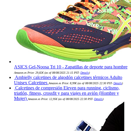
ASICS Gel-Noosa Tri 10 - Zapatillas de deporte para hombre
Amazon.es Price:
29,82
€
(as of 08/08/2025 21:15 PST-
Details
)
Ambielly calcetines de algodón calcetines térmicos Adulto
Unisex Calcetines
Amazon.es Price:
8,99
€
(as of 08/08/2025 22:30 PST-
Details
)
Calcetines de compresión Eleven para running, ciclismo,
triatlón, fitness, crossfit y para viajes en avión (Hombre y
Mujer)
Amazon.es Price:
12,95
€
(as of 08/08/2025 22:30 PST-
Details
)