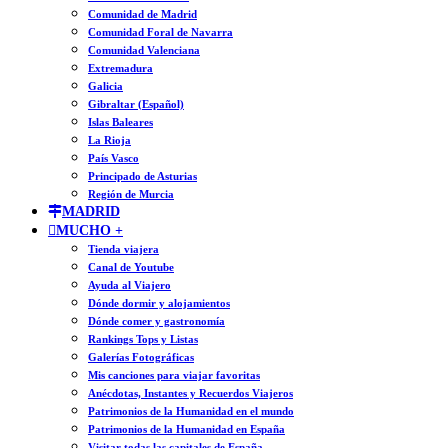
Comunidad de Madrid
Comunidad Foral de Navarra
Comunidad Valenciana
Extremadura
Galicia
Gibraltar (Español)
Islas Baleares
La Rioja
País Vasco
Principado de Asturias
Región de Murcia
MADRID
MUCHO +
Tienda viajera
Canal de Youtube
Ayuda al Viajero
Dónde dormir y alojamientos
Dónde comer y gastronomía
Rankings Tops y Listas
Galerías Fotográficas
Mis canciones para viajar favoritas
Anécdotas, Instantes y Recuerdos Viajeros
Patrimonios de la Humanidad en el mundo
Patrimonios de la Humanidad en España
Visitar todas las capitales de España