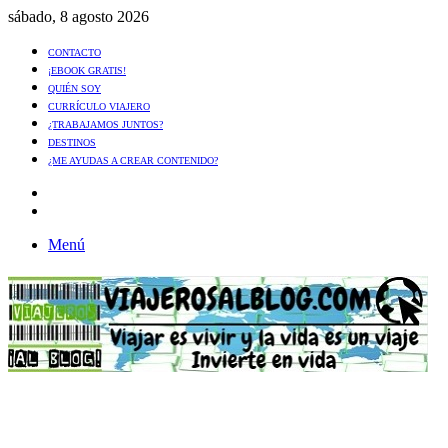
sábado, 8 agosto 2026
CONTACTO
¡EBOOK GRATIS!
QUIÉN SOY
CURRÍCULO VIAJERO
¿TRABAJAMOS JUNTOS?
DESTINOS
¿ME AYUDAS A CREAR CONTENIDO?
Artículo
al
Buscar
azar
Menú