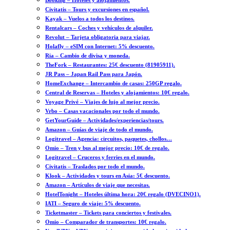
Booking – Hoteles y alojamientos.
Civitatis – Tours y excursiones en español.
Kayak – Vuelos a todos los destinos.
Rentalcars – Coches y vehículos de alquiler.
Revolut – Tarjeta obligatoria para viajar.
Holafly – eSIM con Internet: 5% descuento.
Ria – Cambio de divisa y moneda.
TheFork – Restaurantes: 25€ descuento (81905911).
JR Pass – Japan Rail Pass para Japón.
HomeExchange – Intercambio de casas: 250GP regalo.
Central de Reservas – Hoteles y alojamientos: 10€ regalo.
Voyage Privé – Viajes de lujo al mejor precio.
Vrbo – Casas vacacionales por todo el mundo.
GetYourGuide – Actividades/experiencias/tours.
Amazon – Guías de viaje de todo el mundo.
Logitravel – Agencia: circuitos, paquetes, chollos…
Omio – Tren y bus al mejor precio: 10€ de regalo.
Logitravel – Cruceros y ferries en el mundo.
Civitatis – Traslados por todo el mundo.
Klook – Actividades y tours en Asia: 5€ descuento.
Amazon – Artículos de viaje que necesitas.
HotelTonight – Hoteles última hora: 20€ regalo (DVECINO1).
IATI – Seguro de viaje: 5% descuento.
Ticketmaster – Tickets para conciertos y festivales.
Omio – Comparador de transportes: 10€ regalo.