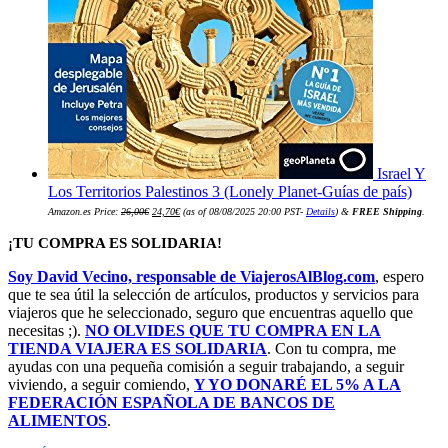
Israel Y
Los Territorios Palestinos 3 (Lonely Planet-Guías de país)
El
El
Amazon.es Price:
26,00
€
24,70
€
(as of 08/08/2025 20:00 PST-
Details
)
&
FREE Shipping
.
precio
precio
original
actual
era:
es:
¡TU COMPRA ES SOLIDARIA!
26,00€.
24,70€.
Soy David Vecino, responsable de ViajerosAlBlog.com
, espero
que te sea útil la selección de artículos, productos y servicios para
viajeros que he seleccionado, seguro que encuentras aquello que
necesitas ;).
NO OLVIDES QUE TU COMPRA EN LA
TIENDA VIAJERA ES SOLIDARIA
. Con tu compra, me
ayudas con una pequeña comisión a seguir trabajando, a seguir
viviendo, a seguir comiendo,
Y YO DONARÉ EL 5% A LA
FEDERACIÓN ESPAÑOLA DE BANCOS DE
ALIMENTOS
.