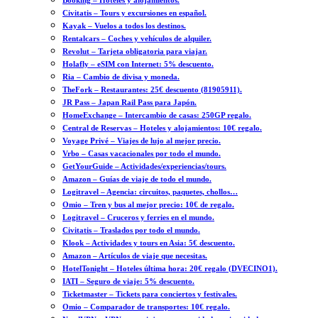
Booking – Hoteles y alojamientos.
Civitatis – Tours y excursiones en español.
Kayak – Vuelos a todos los destinos.
Rentalcars – Coches y vehículos de alquiler.
Revolut – Tarjeta obligatoria para viajar.
Holafly – eSIM con Internet: 5% descuento.
Ria – Cambio de divisa y moneda.
TheFork – Restaurantes: 25€ descuento (81905911).
JR Pass – Japan Rail Pass para Japón.
HomeExchange – Intercambio de casas: 250GP regalo.
Central de Reservas – Hoteles y alojamientos: 10€ regalo.
Voyage Privé – Viajes de lujo al mejor precio.
Vrbo – Casas vacacionales por todo el mundo.
GetYourGuide – Actividades/experiencias/tours.
Amazon – Guías de viaje de todo el mundo.
Logitravel – Agencia: circuitos, paquetes, chollos…
Omio – Tren y bus al mejor precio: 10€ de regalo.
Logitravel – Cruceros y ferries en el mundo.
Civitatis – Traslados por todo el mundo.
Klook – Actividades y tours en Asia: 5€ descuento.
Amazon – Artículos de viaje que necesitas.
HotelTonight – Hoteles última hora: 20€ regalo (DVECINO1).
IATI – Seguro de viaje: 5% descuento.
Ticketmaster – Tickets para conciertos y festivales.
Omio – Comparador de transportes: 10€ regalo.