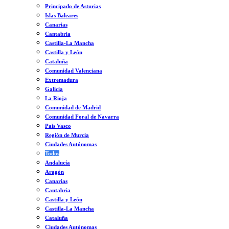
Principado de Asturias
Islas Baleares
Canarias
Cantabria
Castilla-La Mancha
Castilla y León
Cataluña
Comunidad Valenciana
Extremadura
Galicia
La Rioja
Comunidad de Madrid
Comunidad Foral de Navarra
País Vasco
Región de Murcia
Ciudades Autónomas
Todos
Andalucía
Aragón
Canarias
Cantabria
Castilla y León
Castilla-La Mancha
Cataluña
Ciudades Autónomas