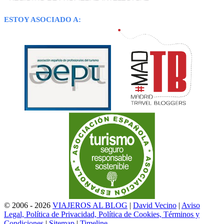
ESTOY ASOCIADO A:
© 2006 - 2026
VIAJEROS AL BLOG
|
David Vecino
|
Aviso
Legal, Política de Privacidad, Política de Cookies, Términos y
Condiciones
|
Sitemap
|
Timeline