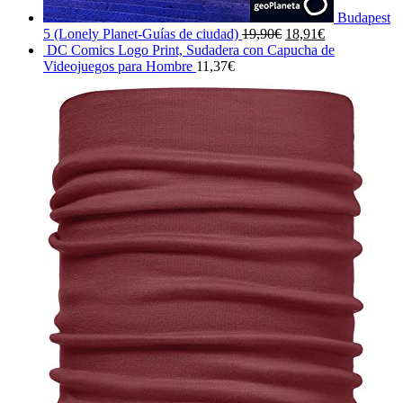
Budapest
El
El
5 (Lonely Planet-Guías de ciudad)
19,90
€
18,91
€
precio
precio
DC Comics Logo Print, Sudadera con Capucha de
original
actual
Videojuegos para Hombre
11,37
€
era:
es:
19,90€.
18,91€.