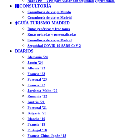
NordVPN – VPN para viajar con seguridad y privacidad.
CONSULTORÍA
Consultoría de viajes Mundo
Consultoría de viajes Madrid
GUÍA TURISMO MADRID
Rutas genéricas y free tours
Rutas privadas y personalizadas
Consultoría de viajes Madrid
Seguridad COVID-19 SARS-CoV-2
DIARIOS
Alemania ’24
Japón ’24
Albania ’23
Francia ’23
Portugal ’23
Francia ’22
Jordania-Malta ’22
Rumanía ’22
Austria ’21
Portugal ’21
Bulgaria ’20
Islandia ’19
Francia ’19
Portugal ’18
Francia-China-Japón ’18