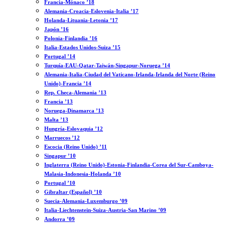
Francia-Mónaco ’18
Alemania-Croacia-Eslovenia-Italia ’17
Holanda-Lituania-Letonia ’17
Japón ’16
Polonia-Finlandia ’16
Italia-Estados Unidos-Suiza ’15
Portugal ’14
Turquía-EAU-Qatar-Taiwán-Singapur-Noruega ’14
Alemania-Italia-Ciudad del Vaticano-Irlanda-Irlanda del Norte (Reino
Unido)-Francia ’14
Rep. Checa-Alemania ’13
Francia ’13
Noruega-Dinamarca ’13
Malta ’13
Hungría-Eslovaquia ’12
Marruecos ’12
Escocia (Reino Unido) ’11
Singapur ’10
Inglaterra (Reino Unido)-Estonia-Finlandia-Corea del Sur-Camboya-
Malasia-Indonesia-Holanda ’10
Portugal ’10
Gibraltar (Español) ’10
Suecia-Alemania-Luxemburgo ’09
Italia-Liechtenstein-Suiza-Austria-San Marino ’09
Andorra ’09