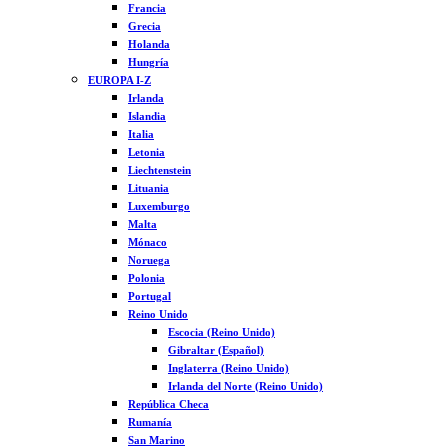
Francia
Grecia
Holanda
Hungría
EUROPA I-Z
Irlanda
Islandia
Italia
Letonia
Liechtenstein
Lituania
Luxemburgo
Malta
Mónaco
Noruega
Polonia
Portugal
Reino Unido
Escocia (Reino Unido)
Gibraltar (Español)
Inglaterra (Reino Unido)
Irlanda del Norte (Reino Unido)
República Checa
Rumanía
San Marino