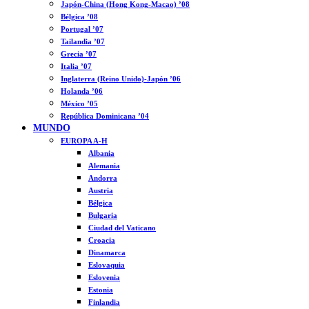
Japón-China (Hong Kong-Macao) ’08
Bélgica ’08
Portugal ’07
Tailandia ’07
Grecia ’07
Italia ’07
Inglaterra (Reino Unido)-Japón ’06
Holanda ’06
México ’05
República Dominicana ’04
MUNDO
EUROPA A-H
Albania
Alemania
Andorra
Austria
Bélgica
Bulgaria
Ciudad del Vaticano
Croacia
Dinamarca
Eslovaquia
Eslovenia
Estonia
Finlandia