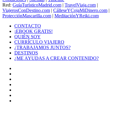
Red:
GuíaTurísticoMadrid.com
|
TravelViaja.com
|
ViajerosConDestino.com
|
CálleseYCojaMiDinero.com
|
ProtecciónMascarilla.com
|
MeditaciónYReiki.com
CONTACTO
¡EBOOK GRATIS!
QUIÉN SOY
CURRÍCULO VIAJERO
¿TRABAJAMOS JUNTOS?
DESTINOS
¿ME AYUDAS A CREAR CONTENIDO?
Facebook
X
LinkedIn
YouTube
Instagram
TikTok
Buy
Me
Botón
a
volver
Coffee
arriba