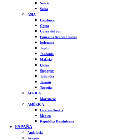
Suecia
Suiza
ASIA
Camboya
China
Corea del Sur
Emiratos Árabes Unidos
Indonesia
Japón
Jordania
Malasia
Qatar
Singapur
Tailandia
Taiwán
Turquía
ÁFRICA
Marruecos
AMÉRICA
Estados Unidos
México
República Dominicana
ESPAÑA
Andalucía
Aragón