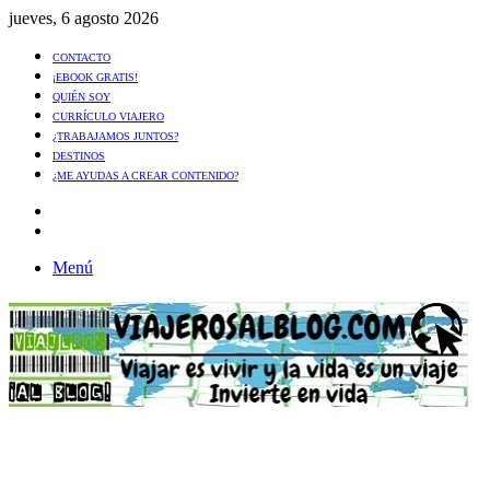
jueves, 6 agosto 2026
CONTACTO
¡EBOOK GRATIS!
QUIÉN SOY
CURRÍCULO VIAJERO
¿TRABAJAMOS JUNTOS?
DESTINOS
¿ME AYUDAS A CREAR CONTENIDO?
Artículo
al
Buscar
azar
Menú