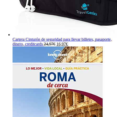
Cartera Cinturón de seguridad para llevar billetes, pasaporte,
El
El
dinero, creditcards
24,97
€
16,97
€
precio
precio
original
actual
era:
es:
24,97€.
16,97€.