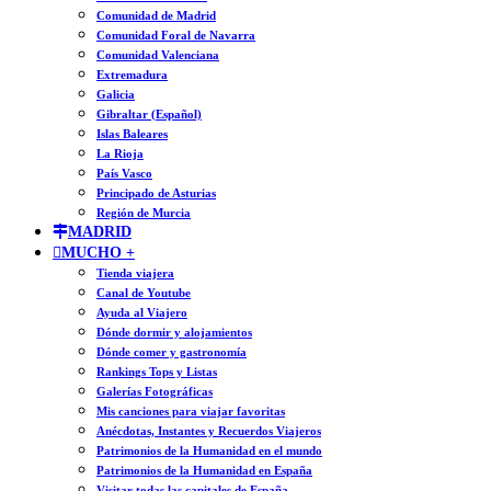
Comunidad de Madrid
Comunidad Foral de Navarra
Comunidad Valenciana
Extremadura
Galicia
Gibraltar (Español)
Islas Baleares
La Rioja
País Vasco
Principado de Asturias
Región de Murcia
MADRID
MUCHO +
Tienda viajera
Canal de Youtube
Ayuda al Viajero
Dónde dormir y alojamientos
Dónde comer y gastronomía
Rankings Tops y Listas
Galerías Fotográficas
Mis canciones para viajar favoritas
Anécdotas, Instantes y Recuerdos Viajeros
Patrimonios de la Humanidad en el mundo
Patrimonios de la Humanidad en España
Visitar todas las capitales de España