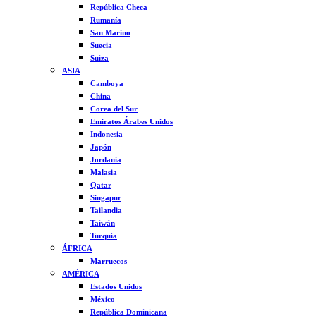
República Checa
Rumanía
San Marino
Suecia
Suiza
ASIA
Camboya
China
Corea del Sur
Emiratos Árabes Unidos
Indonesia
Japón
Jordania
Malasia
Qatar
Singapur
Tailandia
Taiwán
Turquía
ÁFRICA
Marruecos
AMÉRICA
Estados Unidos
México
República Dominicana