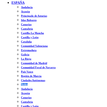
ESPAÑA
Andalucía
Aragón
Principado de Asturias
Islas Baleares
Canarias
Cantabria
Castilla-La Mancha
Castilla y León
Cataluña
Comunidad Valenciana
Extremadura
Galicia
La Rioja
Comunidad de Madrid
Comunidad Foral de Navarra
País Vasco
Región de Murcia
Ciudades Autónomas
Todos
Andalucía
Aragón
Canarias
Cantabria
Castilla y León