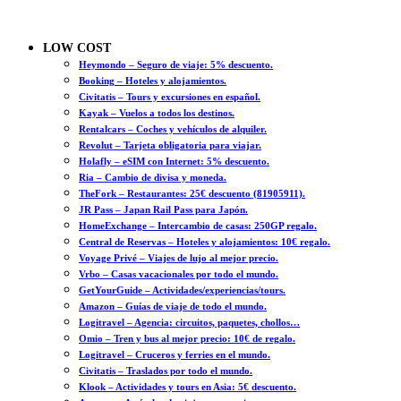
LOW COST
Heymondo – Seguro de viaje: 5% descuento.
Booking – Hoteles y alojamientos.
Civitatis – Tours y excursiones en español.
Kayak – Vuelos a todos los destinos.
Rentalcars – Coches y vehículos de alquiler.
Revolut – Tarjeta obligatoria para viajar.
Holafly – eSIM con Internet: 5% descuento.
Ria – Cambio de divisa y moneda.
TheFork – Restaurantes: 25€ descuento (81905911).
JR Pass – Japan Rail Pass para Japón.
HomeExchange – Intercambio de casas: 250GP regalo.
Central de Reservas – Hoteles y alojamientos: 10€ regalo.
Voyage Privé – Viajes de lujo al mejor precio.
Vrbo – Casas vacacionales por todo el mundo.
GetYourGuide – Actividades/experiencias/tours.
Amazon – Guías de viaje de todo el mundo.
Logitravel – Agencia: circuitos, paquetes, chollos…
Omio – Tren y bus al mejor precio: 10€ de regalo.
Logitravel – Cruceros y ferries en el mundo.
Civitatis – Traslados por todo el mundo.
Klook – Actividades y tours en Asia: 5€ descuento.