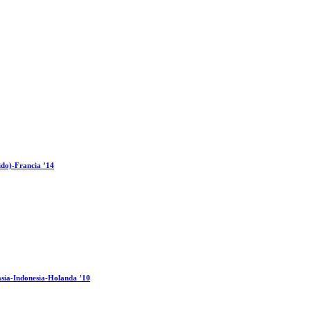
ido)-Francia ’14
sia-Indonesia-Holanda ’10