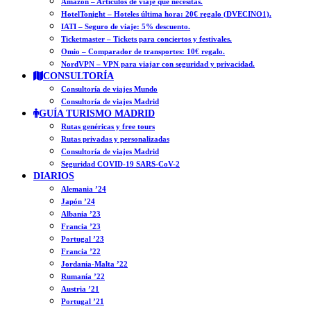
Amazon – Artículos de viaje que necesitas.
HotelTonight – Hoteles última hora: 20€ regalo (DVECINO1).
IATI – Seguro de viaje: 5% descuento.
Ticketmaster – Tickets para conciertos y festivales.
Omio – Comparador de transportes: 10€ regalo.
NordVPN – VPN para viajar con seguridad y privacidad.
CONSULTORÍA
Consultoría de viajes Mundo
Consultoría de viajes Madrid
GUÍA TURISMO MADRID
Rutas genéricas y free tours
Rutas privadas y personalizadas
Consultoría de viajes Madrid
Seguridad COVID-19 SARS-CoV-2
DIARIOS
Alemania ’24
Japón ’24
Albania ’23
Francia ’23
Portugal ’23
Francia ’22
Jordania-Malta ’22
Rumanía ’22
Austria ’21
Portugal ’21