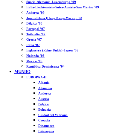
Suecia-Alemania-Luxemburgo ’09
Italia-Liechtenstein-Suiza-Austria-San Marino ’09
Andorra ’09
Japón-China (Hong Kong-Macao) ’08
Bélgica ’08
Portugal ’07
Tailandia ’07
Grecia ’07
Italia ’07
Inglaterra (Reino Unido)-Japón ’06
Holanda ’06
México ’05
República Dominicana ’04
MUNDO
EUROPA A-H
Albania
Alemania
Andorra
Austria
Bélgica
Bulgaria
Ciudad del Vaticano
Croacia
Dinamarca
Eslovaquia