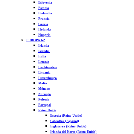
Eslovenia
Estonia
Finlandia
Francia
Grecia
Holanda
Hungría
EUROPA I-Z
Irlanda
Islandia
Italia
Letonia
Liechtenstein
Lituania
Luxemburgo
Malta
Mónaco
Noruega
Polonia
Portugal
Reino Unido
Escocia (Reino Unido)
Gibraltar (Español)
Inglaterra (Reino Unido)
Irlanda del Norte (Reino Unido)