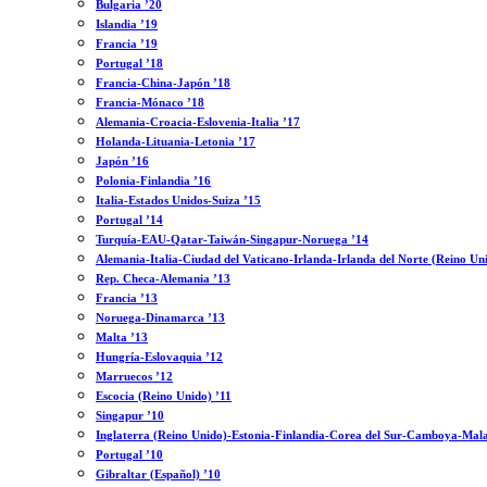
Bulgaria ’20
Islandia ’19
Francia ’19
Portugal ’18
Francia-China-Japón ’18
Francia-Mónaco ’18
Alemania-Croacia-Eslovenia-Italia ’17
Holanda-Lituania-Letonia ’17
Japón ’16
Polonia-Finlandia ’16
Italia-Estados Unidos-Suiza ’15
Portugal ’14
Turquía-EAU-Qatar-Taiwán-Singapur-Noruega ’14
Alemania-Italia-Ciudad del Vaticano-Irlanda-Irlanda del Norte (Reino Un
Rep. Checa-Alemania ’13
Francia ’13
Noruega-Dinamarca ’13
Malta ’13
Hungría-Eslovaquia ’12
Marruecos ’12
Escocia (Reino Unido) ’11
Singapur ’10
Inglaterra (Reino Unido)-Estonia-Finlandia-Corea del Sur-Camboya-Mala
Portugal ’10
Gibraltar (Español) ’10