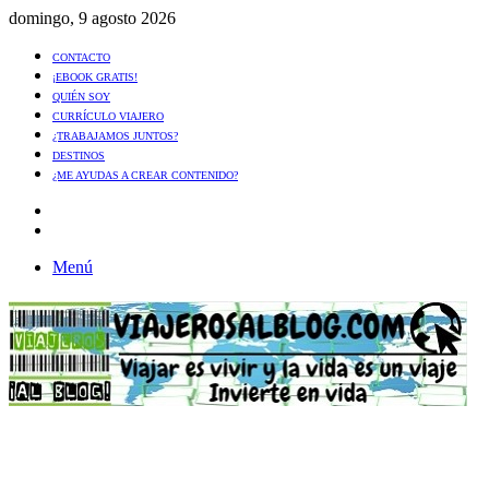
domingo, 9 agosto 2026
CONTACTO
¡EBOOK GRATIS!
QUIÉN SOY
CURRÍCULO VIAJERO
¿TRABAJAMOS JUNTOS?
DESTINOS
¿ME AYUDAS A CREAR CONTENIDO?
Artículo
al
Buscar
azar
Menú