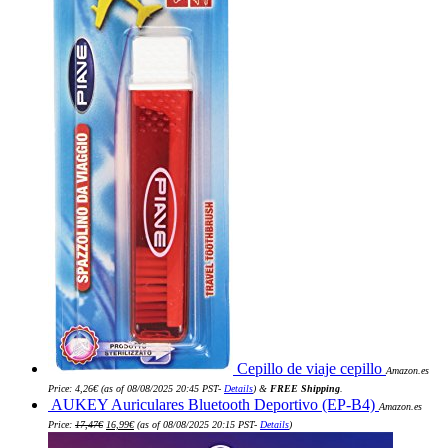
Cepillo de viaje cepillo
Amazon.es
Price:
4,26
€
(as of 08/08/2025 20:45 PST-
Details
)
&
FREE Shipping
.
AUKEY Auriculares Bluetooth Deportivo (EP-B4)
Amazon.es
El
El
Price:
17,47
€
16,99
€
(as of 08/08/2025 20:15 PST-
Details
)
precio
precio
original
actual