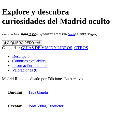
Explore y descubra
curiosidades del Madrid oculto
El
El
Amazon.es Price:
15,95
€
15,15
€
(as of 08/08/2025 20:00 PST-
Details
)
&
FREE Shipping
.
precio
precio
original
actual
era:
es:
¡LO QUIERO PERO YA!
15,95€.
15,15€.
Categorías:
GUÍAS DE VIAJE Y LIBROS
,
OTROS
Descripción
Countries availability
Información adicional
Valoraciones (0)
Madrid Remoto editado por Ediciones La Archivo
Binding
Tapa blanda
Creator
Jordi Vidal, Traductor