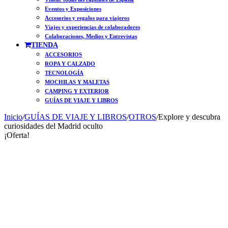
Eventos y Exposiciones
Accesorios y regalos para viajeros
Viajes y experiencias de colaboradores
Colaboraciones, Medios y Entrevistas
TIENDA
ACCESORIOS
ROPA Y CALZADO
TECNOLOGÍA
MOCHILAS Y MALETAS
CAMPING Y EXTERIOR
GUÍAS DE VIAJE Y LIBROS
Inicio
/
GUÍAS DE VIAJE Y LIBROS
/
OTROS
/
Explore y descubra
curiosidades del Madrid oculto
¡Oferta!