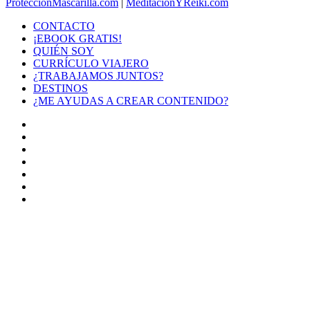
ProtecciónMascarilla.com
|
MeditaciónYReiki.com
CONTACTO
¡EBOOK GRATIS!
QUIÉN SOY
CURRÍCULO VIAJERO
¿TRABAJAMOS JUNTOS?
DESTINOS
¿ME AYUDAS A CREAR CONTENIDO?
Facebook
X
LinkedIn
YouTube
Instagram
TikTok
Buy
Me
Botón
a
volver
Coffee
arriba