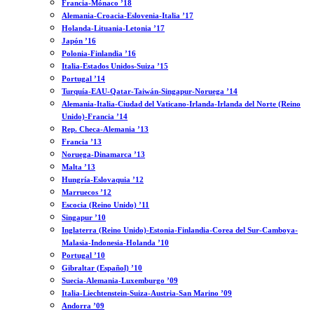
Francia-Mónaco ’18
Alemania-Croacia-Eslovenia-Italia ’17
Holanda-Lituania-Letonia ’17
Japón ’16
Polonia-Finlandia ’16
Italia-Estados Unidos-Suiza ’15
Portugal ’14
Turquía-EAU-Qatar-Taiwán-Singapur-Noruega ’14
Alemania-Italia-Ciudad del Vaticano-Irlanda-Irlanda del Norte (Reino
Unido)-Francia ’14
Rep. Checa-Alemania ’13
Francia ’13
Noruega-Dinamarca ’13
Malta ’13
Hungría-Eslovaquia ’12
Marruecos ’12
Escocia (Reino Unido) ’11
Singapur ’10
Inglaterra (Reino Unido)-Estonia-Finlandia-Corea del Sur-Camboya-
Malasia-Indonesia-Holanda ’10
Portugal ’10
Gibraltar (Español) ’10
Suecia-Alemania-Luxemburgo ’09
Italia-Liechtenstein-Suiza-Austria-San Marino ’09
Andorra ’09