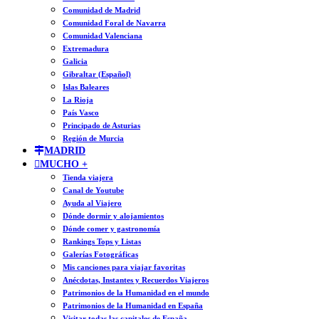
Comunidad de Madrid
Comunidad Foral de Navarra
Comunidad Valenciana
Extremadura
Galicia
Gibraltar (Español)
Islas Baleares
La Rioja
País Vasco
Principado de Asturias
Región de Murcia
MADRID
MUCHO +
Tienda viajera
Canal de Youtube
Ayuda al Viajero
Dónde dormir y alojamientos
Dónde comer y gastronomía
Rankings Tops y Listas
Galerías Fotográficas
Mis canciones para viajar favoritas
Anécdotas, Instantes y Recuerdos Viajeros
Patrimonios de la Humanidad en el mundo
Patrimonios de la Humanidad en España
Visitar todas las capitales de España