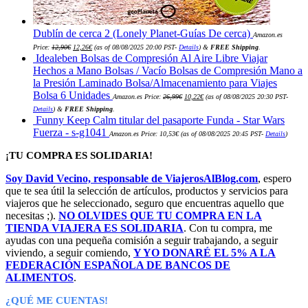
Dublín de cerca 2 (Lonely Planet-Guías De cerca)
Amazon.es
El
El
Price:
12,90
€
12,26
€
(as of 08/08/2025 20:00 PST-
Details
)
&
FREE Shipping
.
precio
precio
Idealeben Bolsas de Compresión Al Aire Libre Viajar
original
actual
era:
es:
Hechos a Mano Bolsas / Vacío Bolsas de Compresión Mano a
12,90€.
12,26€.
la Presión Laminado Bolsa/Almacenamiento para Viajes
El
El
Bolsa 6 Unidades
Amazon.es Price:
26,99
€
10,22
€
(as of 08/08/2025 20:30 PST-
precio
precio
original
actual
Details
)
&
FREE Shipping
.
era:
es:
Funny Keep Calm titular del pasaporte Funda - Star Wars
26,99€.
10,22€.
Fuerza - s-g1041
Amazon.es Price:
10,53
€
(as of 08/08/2025 20:45 PST-
Details
)
¡TU COMPRA ES SOLIDARIA!
Soy David Vecino, responsable de ViajerosAlBlog.com
, espero
que te sea útil la selección de artículos, productos y servicios para
viajeros que he seleccionado, seguro que encuentras aquello que
necesitas ;).
NO OLVIDES QUE TU COMPRA EN LA
TIENDA VIAJERA ES SOLIDARIA
. Con tu compra, me
ayudas con una pequeña comisión a seguir trabajando, a seguir
viviendo, a seguir comiendo,
Y YO DONARÉ EL 5% A LA
FEDERACIÓN ESPAÑOLA DE BANCOS DE
ALIMENTOS
.
¿QUÉ ME CUENTAS!