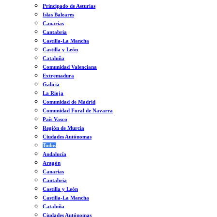
Principado de Asturias
Islas Baleares
Canarias
Cantabria
Castilla-La Mancha
Castilla y León
Cataluña
Comunidad Valenciana
Extremadura
Galicia
La Rioja
Comunidad de Madrid
Comunidad Foral de Navarra
País Vasco
Región de Murcia
Ciudades Autónomas
Todos
Andalucía
Aragón
Canarias
Cantabria
Castilla y León
Castilla-La Mancha
Cataluña
Ciudades Autónomas