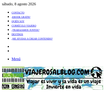
sábado, 8 agosto 2026
CONTACTO
¡EBOOK GRATIS!
QUIÉN SOY
CURRÍCULO VIAJERO
¿TRABAJAMOS JUNTOS?
DESTINOS
¿ME AYUDAS A CREAR CONTENIDO?
Artículo
al
Buscar
azar
Menú