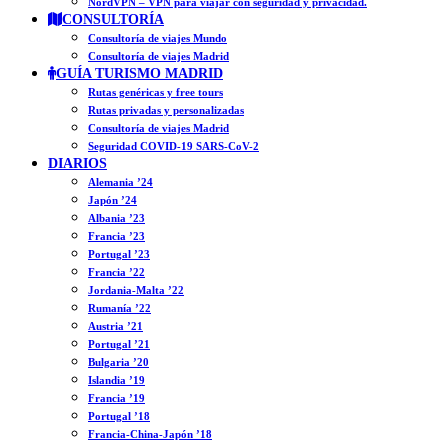
NordVPN – VPN para viajar con seguridad y privacidad.
CONSULTORÍA
Consultoría de viajes Mundo
Consultoría de viajes Madrid
GUÍA TURISMO MADRID
Rutas genéricas y free tours
Rutas privadas y personalizadas
Consultoría de viajes Madrid
Seguridad COVID-19 SARS-CoV-2
DIARIOS
Alemania ’24
Japón ’24
Albania ’23
Francia ’23
Portugal ’23
Francia ’22
Jordania-Malta ’22
Rumanía ’22
Austria ’21
Portugal ’21
Bulgaria ’20
Islandia ’19
Francia ’19
Portugal ’18
Francia-China-Japón ’18