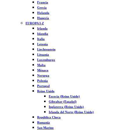
Francia
Grecia
Holanda
Hungría
EUROPA I-Z
Irlanda
Islandia
Italia
Letonia
Liechtenstein
Lituania
Luxemburgo
Malta
Mónaco
Noruega
Polonia
Portugal
Reino Unido
Escocia (Reino Unido)
Gibraltar (Español)
Inglaterra (Reino Unido)
Irlanda del Norte (Reino Unido)
República Checa
Rumanía
San Marino