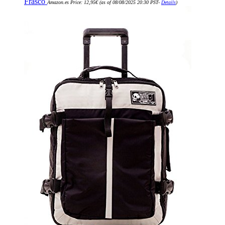
Frasco
Amazon.es Price:
12,95
€
(as of 08/08/2025 20:30 PST-
Details
)