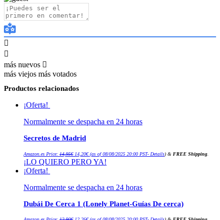
más nuevos
más viejos
más votados
Productos relacionados
¡Oferta!
Normalmente se despacha en 24 horas
Secretos de Madrid
El
El
Amazon.es Price:
14,95
€
14,20
€
(as of 08/08/2025 20:00 PST-
Details
)
&
FREE Shipping
.
precio
precio
¡LO QUIERO PERO YA!
original
actual
era:
es:
¡Oferta!
14,95€.
14,20€.
Normalmente se despacha en 24 horas
Dubái De Cerca 1 (Lonely Planet-Guías De cerca)
El
El
Amazon.es Price:
12,90
€
12,26
€
(as of 08/08/2025 20:00 PST-
Details
)
&
FREE Shipping
.