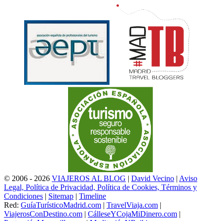
© 2006 - 2026
VIAJEROS AL BLOG
|
David Vecino
|
Aviso
Legal, Política de Privacidad, Política de Cookies, Términos y
Condiciones
|
Sitemap
|
Timeline
Red:
GuíaTurísticoMadrid.com
|
TravelViaja.com
|
ViajerosConDestino.com
|
CálleseYCojaMiDinero.com
|