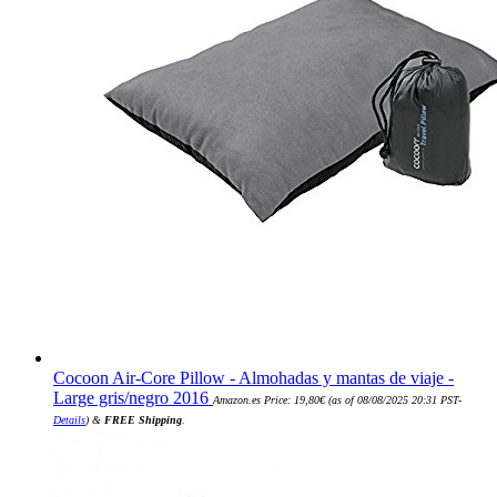
Cocoon Air-Core Pillow - Almohadas y mantas de viaje -
Large gris/negro 2016
Amazon.es Price:
19,80
€
(as of 08/08/2025 20:31 PST-
Details
)
&
FREE Shipping
.