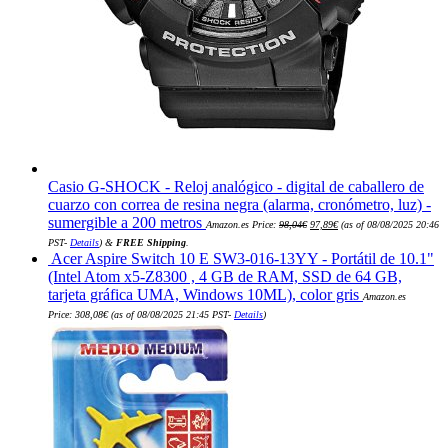
Casio G-SHOCK - Reloj analógico - digital de caballero de
cuarzo con correa de resina negra (alarma, cronómetro, luz) -
El
El
sumergible a 200 metros
Amazon.es Price:
98,04
€
97,89
€
(as of 08/08/2025 20:46
precio
precio
original
actual
PST-
Details
)
&
FREE Shipping
.
era:
es:
Acer Aspire Switch 10 E SW3-016-13YY - Portátil de 10.1"
98,04€.
97,89€.
(Intel Atom x5-Z8300 , 4 GB de RAM, SSD de 64 GB,
tarjeta gráfica UMA, Windows 10ML), color gris
Amazon.es
Price:
308,08
€
(as of 08/08/2025 21:45 PST-
Details
)