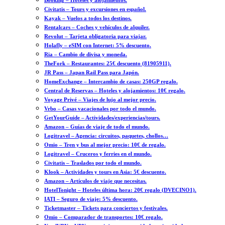
Booking – Hoteles y alojamientos.
Civitatis – Tours y excursiones en español.
Kayak – Vuelos a todos los destinos.
Rentalcars – Coches y vehículos de alquiler.
Revolut – Tarjeta obligatoria para viajar.
Holafly – eSIM con Internet: 5% descuento.
Ria – Cambio de divisa y moneda.
TheFork – Restaurantes: 25€ descuento (81905911).
JR Pass – Japan Rail Pass para Japón.
HomeExchange – Intercambio de casas: 250GP regalo.
Central de Reservas – Hoteles y alojamientos: 10€ regalo.
Voyage Privé – Viajes de lujo al mejor precio.
Vrbo – Casas vacacionales por todo el mundo.
GetYourGuide – Actividades/experiencias/tours.
Amazon – Guías de viaje de todo el mundo.
Logitravel – Agencia: circuitos, paquetes, chollos…
Omio – Tren y bus al mejor precio: 10€ de regalo.
Logitravel – Cruceros y ferries en el mundo.
Civitatis – Traslados por todo el mundo.
Klook – Actividades y tours en Asia: 5€ descuento.
Amazon – Artículos de viaje que necesitas.
HotelTonight – Hoteles última hora: 20€ regalo (DVECINO1).
IATI – Seguro de viaje: 5% descuento.
Ticketmaster – Tickets para conciertos y festivales.
Omio – Comparador de transportes: 10€ regalo.