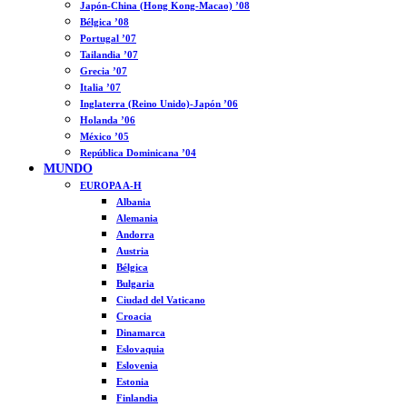
Japón-China (Hong Kong-Macao) ’08
Bélgica ’08
Portugal ’07
Tailandia ’07
Grecia ’07
Italia ’07
Inglaterra (Reino Unido)-Japón ’06
Holanda ’06
México ’05
República Dominicana ’04
MUNDO
EUROPA A-H
Albania
Alemania
Andorra
Austria
Bélgica
Bulgaria
Ciudad del Vaticano
Croacia
Dinamarca
Eslovaquia
Eslovenia
Estonia
Finlandia