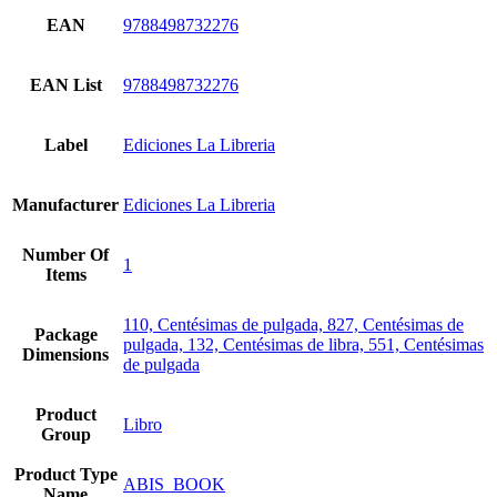
EAN
9788498732276
EAN List
9788498732276
Label
Ediciones La Libreria
Manufacturer
Ediciones La Libreria
Number Of
1
Items
110, Centésimas de pulgada, 827, Centésimas de
Package
pulgada, 132, Centésimas de libra, 551, Centésimas
Dimensions
de pulgada
Product
Libro
Group
Product Type
ABIS_BOOK
Name