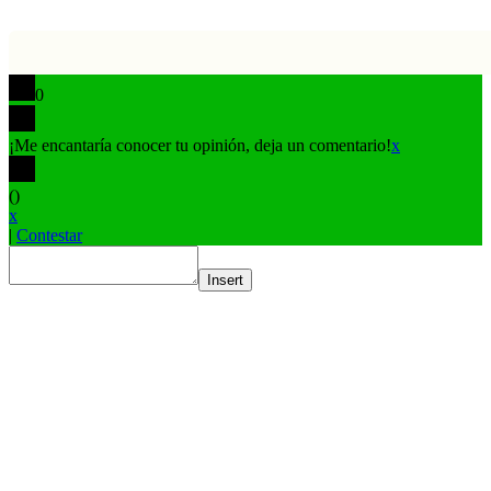
0
¡Me encantaría conocer tu opinión, deja un comentario!
x
(
)
x
|
Contestar
Insert