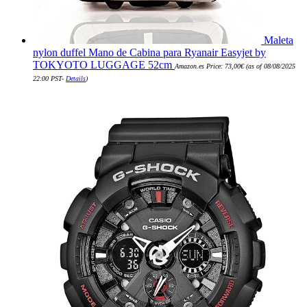
Maleta
nylon duffel Mano de Cabina para Ryanair Easyjet by
TOKYOTO LUGGAGE 52cm
Amazon.es Price:
73,00
€
(as of 08/08/2025
22:00 PST-
Details
)