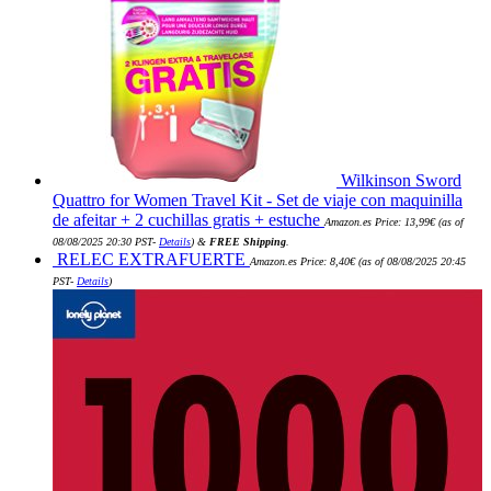
Wilkinson Sword
Quattro for Women Travel Kit - Set de viaje con maquinilla
de afeitar + 2 cuchillas gratis + estuche
Amazon.es Price:
13,99
€
(as of
08/08/2025 20:30 PST-
Details
)
&
FREE Shipping
.
RELEC EXTRAFUERTE
Amazon.es Price:
8,40
€
(as of 08/08/2025 20:45
PST-
Details
)