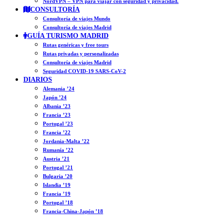
NordVPN – VPN para viajar con seguridad y privacidad.
CONSULTORÍA
Consultoría de viajes Mundo
Consultoría de viajes Madrid
GUÍA TURISMO MADRID
Rutas genéricas y free tours
Rutas privadas y personalizadas
Consultoría de viajes Madrid
Seguridad COVID-19 SARS-CoV-2
DIARIOS
Alemania ’24
Japón ’24
Albania ’23
Francia ’23
Portugal ’23
Francia ’22
Jordania-Malta ’22
Rumanía ’22
Austria ’21
Portugal ’21
Bulgaria ’20
Islandia ’19
Francia ’19
Portugal ’18
Francia-China-Japón ’18