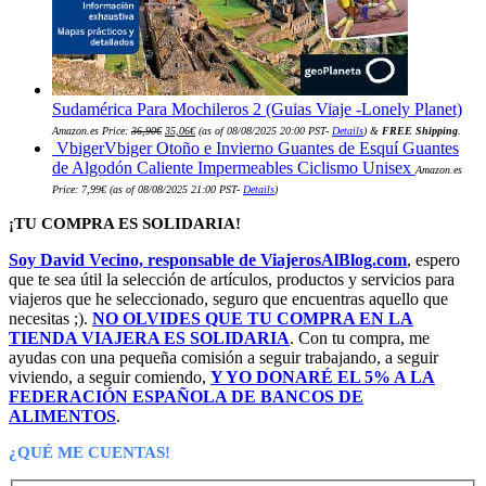
Sudamérica Para Mochileros 2 (Guias Viaje -Lonely Planet)
El
El
Amazon.es Price:
36,90
€
35,06
€
(as of 08/08/2025 20:00 PST-
Details
)
&
FREE Shipping
.
precio
precio
VbigerVbiger Otoño e Invierno Guantes de Esquí Guantes
original
actual
era:
es:
de Algodón Caliente Impermeables Ciclismo Unisex
Amazon.es
36,90€.
35,06€.
Price:
7,99
€
(as of 08/08/2025 21:00 PST-
Details
)
¡TU COMPRA ES SOLIDARIA!
Soy David Vecino, responsable de ViajerosAlBlog.com
, espero
que te sea útil la selección de artículos, productos y servicios para
viajeros que he seleccionado, seguro que encuentras aquello que
necesitas ;).
NO OLVIDES QUE TU COMPRA EN LA
TIENDA VIAJERA ES SOLIDARIA
. Con tu compra, me
ayudas con una pequeña comisión a seguir trabajando, a seguir
viviendo, a seguir comiendo,
Y YO DONARÉ EL 5% A LA
FEDERACIÓN ESPAÑOLA DE BANCOS DE
ALIMENTOS
.
¿QUÉ ME CUENTAS!