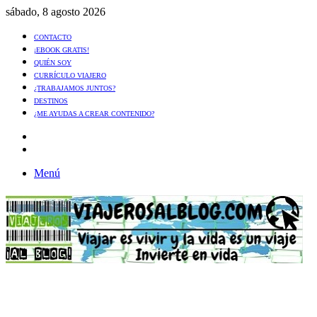
sábado, 8 agosto 2026
CONTACTO
¡EBOOK GRATIS!
QUIÉN SOY
CURRÍCULO VIAJERO
¿TRABAJAMOS JUNTOS?
DESTINOS
¿ME AYUDAS A CREAR CONTENIDO?
Artículo
al
Buscar
azar
Menú