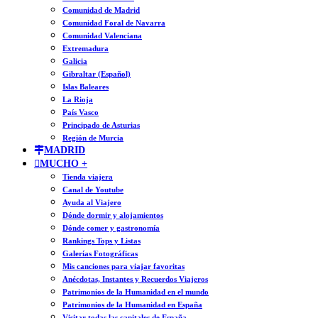
Comunidad de Madrid
Comunidad Foral de Navarra
Comunidad Valenciana
Extremadura
Galicia
Gibraltar (Español)
Islas Baleares
La Rioja
País Vasco
Principado de Asturias
Región de Murcia
MADRID
MUCHO +
Tienda viajera
Canal de Youtube
Ayuda al Viajero
Dónde dormir y alojamientos
Dónde comer y gastronomía
Rankings Tops y Listas
Galerías Fotográficas
Mis canciones para viajar favoritas
Anécdotas, Instantes y Recuerdos Viajeros
Patrimonios de la Humanidad en el mundo
Patrimonios de la Humanidad en España
Visitar todas las capitales de España