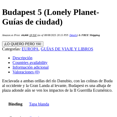
Budapest 5 (Lonely Planet-
Guías de ciudad)
El
El
Amazon.es Price:
19,90
€
18,91
€
(as of 08/08/2025 20:15 PST-
Details
)
&
FREE Shipping
.
precio
precio
original
actual
era:
es:
¡LO QUIERO PERO YA!
19,90€.
18,91€.
Categorías:
EUROPA
,
GUÍAS DE VIAJE Y LIBROS
Descripción
Countries availability
Información adicional
Valoraciones (0)
Enclavada a ambas orillas del río Danubio, con las colinas de Buda
al occidente y la Gran Landa al levante, Budapest es una alhaja de
plaza adonde aún se ven los impactos de la II Guerrilla Ecuménico.
Binding
Tapa blanda