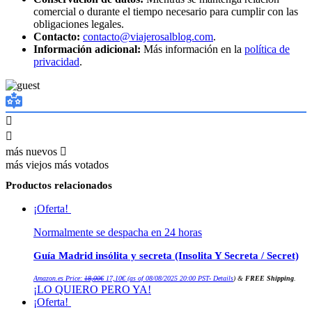
comercial o durante el tiempo necesario para cumplir con las
obligaciones legales.
Contacto:
contacto@viajerosalblog.com
.
Información adicional:
Más información en la
política de
privacidad
.
más nuevos
más viejos
más votados
Productos relacionados
¡Oferta!
Normalmente se despacha en 24 horas
Guía Madrid insólita y secreta (Insolita Y Secreta / Secret)
El
El
Amazon.es Price:
18,00
€
17,10
€
(as of 08/08/2025 20:00 PST-
Details
)
&
FREE Shipping
.
precio
precio
¡LO QUIERO PERO YA!
original
actual
era:
es:
¡Oferta!
18,00€.
17,10€.