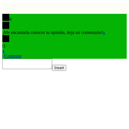
0
¡Me encantaría conocer tu opinión, deja un comentario!
x
(
)
x
|
Contestar
Insert