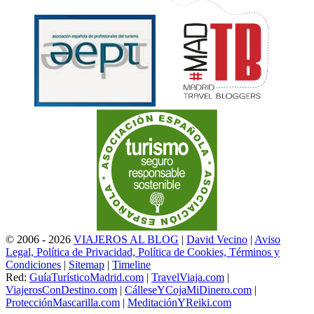
© 2006 - 2026
VIAJEROS AL BLOG
|
David Vecino
|
Aviso
Legal, Política de Privacidad, Política de Cookies, Términos y
Condiciones
|
Sitemap
|
Timeline
Red:
GuíaTurísticoMadrid.com
|
TravelViaja.com
|
ViajerosConDestino.com
|
CálleseYCojaMiDinero.com
|
ProtecciónMascarilla.com
|
MeditaciónYReiki.com