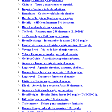
Booking – Hoteles y alojamientos.
Civitatis – Tours y excursiones en español.
Kayak – Vuelos a todos los destinos.
Rentalcars – Coches y vehículos de alquiler.
Revolut – Tarjeta obligatoria para viajar.
Holafly – eSIM con Internet: 5% descuento.
Ria – Cambio de divisa y moneda.
TheFork – Restaurantes: 25€ descuento (81905911).
JR Pass – Japan Rail Pass para Japón.
HomeExchange – Intercambio de casas: 250GP regalo.
Central de Reservas – Hoteles y alojamientos: 10€ regalo.
Voyage Privé – Viajes de lujo al mejor precio.
Vrbo – Casas vacacionales por todo el mundo.
GetYourGuide – Actividades/experiencias/tours.
Amazon – Guías de viaje de todo el mundo.
Logitravel – Agencia: circuitos, paquetes, chollos…
Omio – Tren y bus al mejor precio: 10€ de regalo.
Logitravel – Cruceros y ferries en el mundo.
Civitatis – Traslados por todo el mundo.
Klook – Actividades y tours en Asia: 5€ descuento.
Amazon – Artículos de viaje que necesitas.
HotelTonight – Hoteles última hora: 20€ regalo (DVECINO1).
IATI – Seguro de viaje: 5% descuento.
Ticketmaster – Tickets para conciertos y festivales.
Omio – Comparador de transportes: 10€ regalo.