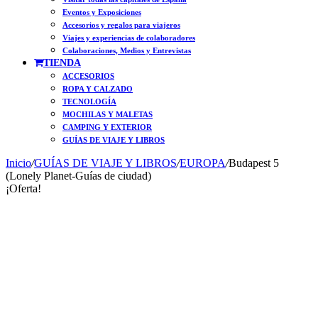
Eventos y Exposiciones
Accesorios y regalos para viajeros
Viajes y experiencias de colaboradores
Colaboraciones, Medios y Entrevistas
TIENDA
ACCESORIOS
ROPA Y CALZADO
TECNOLOGÍA
MOCHILAS Y MALETAS
CAMPING Y EXTERIOR
GUÍAS DE VIAJE Y LIBROS
Inicio
/
GUÍAS DE VIAJE Y LIBROS
/
EUROPA
/
Budapest 5
(Lonely Planet-Guías de ciudad)
¡Oferta!