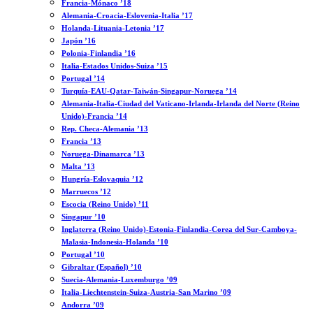
Francia-Mónaco ’18
Alemania-Croacia-Eslovenia-Italia ’17
Holanda-Lituania-Letonia ’17
Japón ’16
Polonia-Finlandia ’16
Italia-Estados Unidos-Suiza ’15
Portugal ’14
Turquía-EAU-Qatar-Taiwán-Singapur-Noruega ’14
Alemania-Italia-Ciudad del Vaticano-Irlanda-Irlanda del Norte (Reino
Unido)-Francia ’14
Rep. Checa-Alemania ’13
Francia ’13
Noruega-Dinamarca ’13
Malta ’13
Hungría-Eslovaquia ’12
Marruecos ’12
Escocia (Reino Unido) ’11
Singapur ’10
Inglaterra (Reino Unido)-Estonia-Finlandia-Corea del Sur-Camboya-
Malasia-Indonesia-Holanda ’10
Portugal ’10
Gibraltar (Español) ’10
Suecia-Alemania-Luxemburgo ’09
Italia-Liechtenstein-Suiza-Austria-San Marino ’09
Andorra ’09