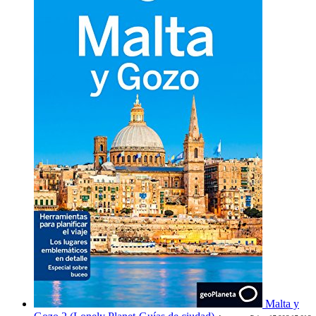
Malta y
El