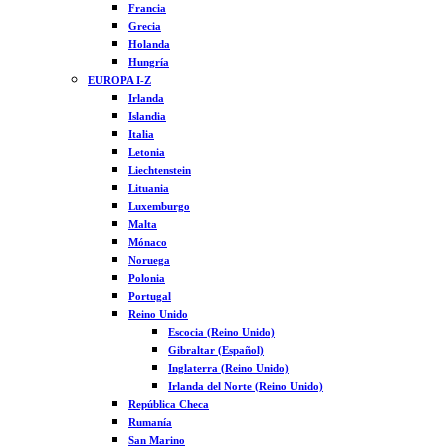
Francia
Grecia
Holanda
Hungría
EUROPA I-Z
Irlanda
Islandia
Italia
Letonia
Liechtenstein
Lituania
Luxemburgo
Malta
Mónaco
Noruega
Polonia
Portugal
Reino Unido
Escocia (Reino Unido)
Gibraltar (Español)
Inglaterra (Reino Unido)
Irlanda del Norte (Reino Unido)
República Checa
Rumanía
San Marino