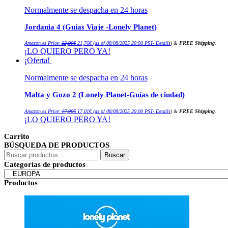
Normalmente se despacha en 24 horas
Jordania 4 (Guias Viaje -Lonely Planet)
El
El
Amazon.es Price:
22,90
€
21,76
€
(as of 08/08/2025 20:00 PST-
Details
)
&
FREE Shipping
.
precio
precio
¡LO QUIERO PERO YA!
original
actual
era:
es:
¡Oferta!
22,90€.
21,76€.
Normalmente se despacha en 24 horas
Malta y Gozo 2 (Lonely Planet-Guías de ciudad)
El
El
Amazon.es Price:
17,90
€
17,01
€
(as of 08/08/2025 20:00 PST-
Details
)
&
FREE Shipping
.
precio
precio
¡LO QUIERO PERO YA!
original
actual
era:
es:
17,90€.
17,01€.
Carrito
BÚSQUEDA DE PRODUCTOS
Buscar
Buscar
por:
Categorías de productos
Productos