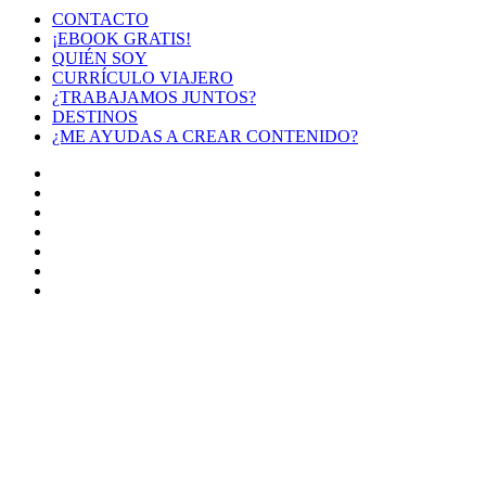
CONTACTO
¡EBOOK GRATIS!
QUIÉN SOY
CURRÍCULO VIAJERO
¿TRABAJAMOS JUNTOS?
DESTINOS
¿ME AYUDAS A CREAR CONTENIDO?
Facebook
X
LinkedIn
YouTube
Instagram
TikTok
Buy
Me
Botón
a
volver
Coffee
arriba