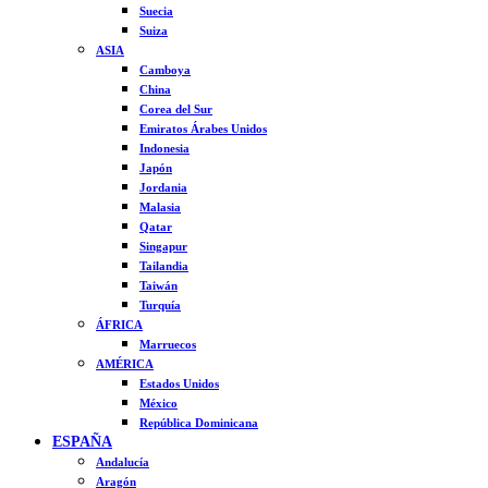
Suecia
Suiza
ASIA
Camboya
China
Corea del Sur
Emiratos Árabes Unidos
Indonesia
Japón
Jordania
Malasia
Qatar
Singapur
Tailandia
Taiwán
Turquía
ÁFRICA
Marruecos
AMÉRICA
Estados Unidos
México
República Dominicana
ESPAÑA
Andalucía
Aragón