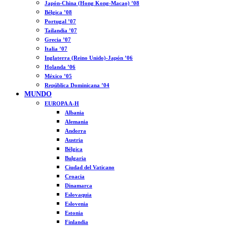
Japón-China (Hong Kong-Macao) ’08
Bélgica ’08
Portugal ’07
Tailandia ’07
Grecia ’07
Italia ’07
Inglaterra (Reino Unido)-Japón ’06
Holanda ’06
México ’05
República Dominicana ’04
MUNDO
EUROPA A-H
Albania
Alemania
Andorra
Austria
Bélgica
Bulgaria
Ciudad del Vaticano
Croacia
Dinamarca
Eslovaquia
Eslovenia
Estonia
Finlandia