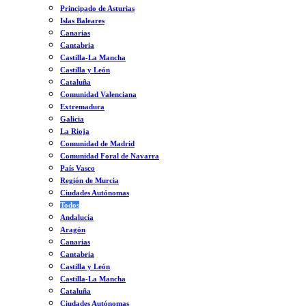
Principado de Asturias
Islas Baleares
Canarias
Cantabria
Castilla-La Mancha
Castilla y León
Cataluña
Comunidad Valenciana
Extremadura
Galicia
La Rioja
Comunidad de Madrid
Comunidad Foral de Navarra
País Vasco
Región de Murcia
Ciudades Autónomas
Todos
Andalucía
Aragón
Canarias
Cantabria
Castilla y León
Castilla-La Mancha
Cataluña
Ciudades Autónomas