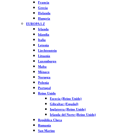
Francia
Grecia
Holanda
Hungría
EUROPA I-Z
Irlanda
Islandia
Italia
Letonia
Liechtenstein
Lituania
Luxemburgo
Malta
Mónaco
Noruega
Polonia
Portugal
Reino Unido
Escocia (Reino Unido)
Gibraltar (Español)
Inglaterra (Reino Unido)
Irlanda del Norte (Reino Unido)
República Checa
Rumanía
San Marino