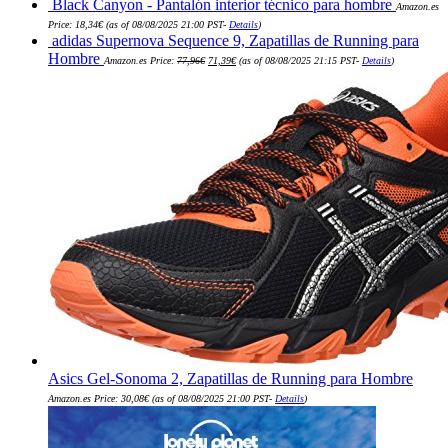
Black Canyon - Pantalón interior técnico para hombre
original
actual
Amazon.es
era:
es:
Price:
18,34
€
(as of 08/08/2025 21:00 PST-
Details
)
14,98€.
7,50€.
adidas Supernova Sequence 9, Zapatillas de Running para
El
El
Hombre
Amazon.es Price:
77,96
€
71,39
€
(as of 08/08/2025 21:15 PST-
Details
)
precio
precio
original
actual
era:
es:
77,96€.
71,39€.
Asics Gel-Sonoma 2, Zapatillas de Running para Hombre
Amazon.es Price:
30,08
€
(as of 08/08/2025 21:00 PST-
Details
)