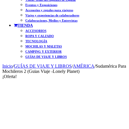
Eventos y Exposiciones
Accesorios y regalos para viajeros
Viajes y experiencias de colaboradores
Colaboraciones, Medios y Entrevistas
TIENDA
ACCESORIOS
ROPA Y CALZADO
TECNOLOGÍA
MOCHILAS Y MALETAS
CAMPING Y EXTERIOR
GUÍAS DE VIAJE Y LIBROS
Inicio
/
GUÍAS DE VIAJE Y LIBROS
/
AMÉRICA
/
Sudamérica Para
Mochileros 2 (Guias Viaje -Lonely Planet)
¡Oferta!