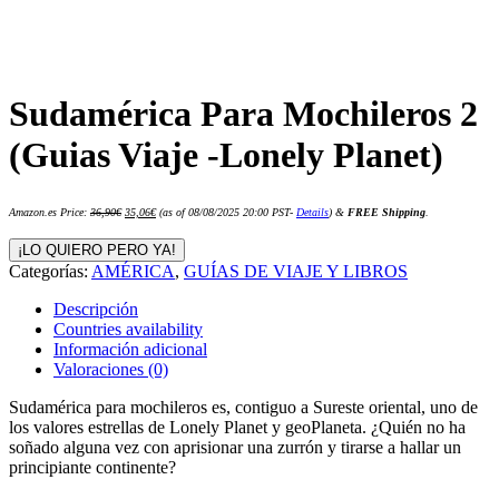
Sudamérica Para Mochileros 2
(Guias Viaje -Lonely Planet)
El
El
Amazon.es Price:
36,90
€
35,06
€
(as of 08/08/2025 20:00 PST-
Details
)
&
FREE Shipping
.
precio
precio
original
actual
era:
es:
¡LO QUIERO PERO YA!
36,90€.
35,06€.
Categorías:
AMÉRICA
,
GUÍAS DE VIAJE Y LIBROS
Descripción
Countries availability
Información adicional
Valoraciones (0)
Sudamérica para mochileros es, contiguo a Sureste oriental, uno de
los valores estrellas de Lonely Planet y geoPlaneta. ¿Quién no ha
soñado alguna vez con aprisionar una zurrón y tirarse a hallar un
principiante continente?