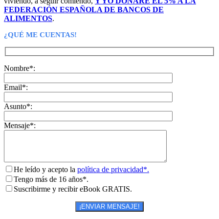
viviendo, a seguir comiendo,
Y YO DONARÉ EL 5% A LA
FEDERACIÓN ESPAÑOLA DE BANCOS DE
ALIMENTOS
.
¿QUÉ ME CUENTAS!
Nombre*:
Email*:
Asunto*:
Mensaje*:
He leído y acepto la
política de privacidad*.
Tengo más de 16 años*.
Suscribirme y recibir eBook GRATIS.