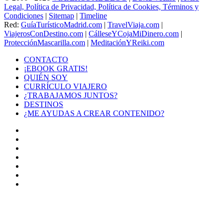
Legal, Política de Privacidad, Política de Cookies, Términos y
Condiciones
|
Sitemap
|
Timeline
Red:
GuíaTurísticoMadrid.com
|
TravelViaja.com
|
ViajerosConDestino.com
|
CálleseYCojaMiDinero.com
|
ProtecciónMascarilla.com
|
MeditaciónYReiki.com
CONTACTO
¡EBOOK GRATIS!
QUIÉN SOY
CURRÍCULO VIAJERO
¿TRABAJAMOS JUNTOS?
DESTINOS
¿ME AYUDAS A CREAR CONTENIDO?
Facebook
X
LinkedIn
YouTube
Instagram
TikTok
Buy
Me
Botón
a
volver
Coffee
arriba