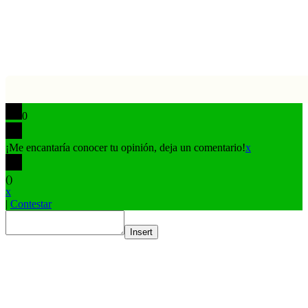
0
¡Me encantaría conocer tu opinión, deja un comentario!
x
(
)
x
|
Contestar
Insert