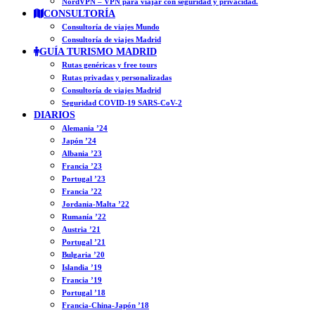
NordVPN – VPN para viajar con seguridad y privacidad.
CONSULTORÍA
Consultoría de viajes Mundo
Consultoría de viajes Madrid
GUÍA TURISMO MADRID
Rutas genéricas y free tours
Rutas privadas y personalizadas
Consultoría de viajes Madrid
Seguridad COVID-19 SARS-CoV-2
DIARIOS
Alemania ’24
Japón ’24
Albania ’23
Francia ’23
Portugal ’23
Francia ’22
Jordania-Malta ’22
Rumanía ’22
Austria ’21
Portugal ’21
Bulgaria ’20
Islandia ’19
Francia ’19
Portugal ’18
Francia-China-Japón ’18