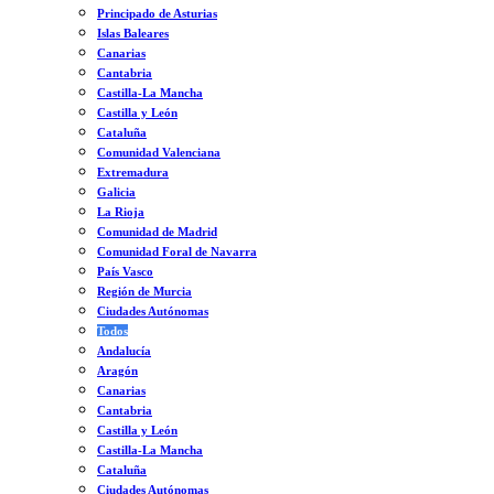
Principado de Asturias
Islas Baleares
Canarias
Cantabria
Castilla-La Mancha
Castilla y León
Cataluña
Comunidad Valenciana
Extremadura
Galicia
La Rioja
Comunidad de Madrid
Comunidad Foral de Navarra
País Vasco
Región de Murcia
Ciudades Autónomas
Todos
Andalucía
Aragón
Canarias
Cantabria
Castilla y León
Castilla-La Mancha
Cataluña
Ciudades Autónomas