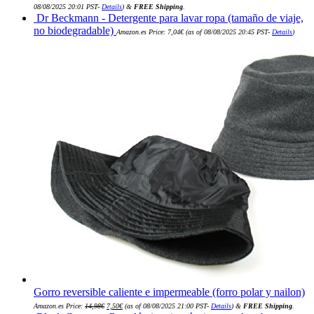
original
actual
08/08/2025 20:01 PST-
Details
)
&
FREE Shipping
.
era:
es:
Dr Beckmann - Detergente para lavar ropa (tamaño de viaje,
33,00€.
31,35€.
no biodegradable)
Amazon.es Price:
7,04
€
(as of 08/08/2025 20:45 PST-
Details
)
Gorro reversible caliente e impermeable (forro polar y nailon)
El
El
Amazon.es Price:
14,98
€
7,50
€
(as of 08/08/2025 21:00 PST-
Details
)
&
FREE Shipping
.
precio
precio