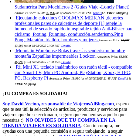
Sudamérica Para Mochileros 2 (Guias Viaje -Lonely Planet)
El
El
Amazon.es Price:
36,90
€
35,06
€
(as of 08/08/2025 20:00 PST-
Details
)
&
FREE Shipping
.
precio
precio
Ejecutando calcetines COOLMAX MEIKAN ,deportes
original
actual
era:
es:
profesionales pares de calcetines de deporte [1] repele la
36,90€.
35,06€.
humedad de secado rápido transpirable tejido Anti-Blister para
ciclismo, footing, Running, conducción,senderismo,Ping
Pong, Maratón, triatlón, hombres y mujeres
Amazon.es Price:
13,99
€
El
El
13,58
€
(as of 08/08/2025 21:00 PST-
Details
)
precio
precio
Mountain Warehouse Botas travesías senderismo hombre
original
actual
era:
es:
montaña Zapatillas impermeables Lockton
Amazon.es Price:
83,99
€
13,99€.
13,58€.
El
El
46,99
€
(as of 08/08/2025 21:00 PST-
Details
)
precio
precio
Rii Mini X1 teclado inalámbrico con ratón táctil - compatible
original
actual
era:
es:
con Smart TV, Mini PC Android, PlayStation, Xbox, HTPC,
83,99€.
46,99€.
PC, Raspberry Pi
Amazon.es Price:
19,99
€
(as of 08/08/2025 21:45 PST-
Details
)
&
FREE Shipping
.
¡TU COMPRA ES SOLIDARIA!
Soy David Vecino, responsable de ViajerosAlBlog.com
, espero
que te sea útil la selección de artículos, productos y servicios para
viajeros que he seleccionado, seguro que encuentras aquello que
necesitas ;).
NO OLVIDES QUE TU COMPRA EN LA
TIENDA VIAJERA ES SOLIDARIA
. Con tu compra, me
ayudas con una pequeña comisión a seguir trabajando, a seguir