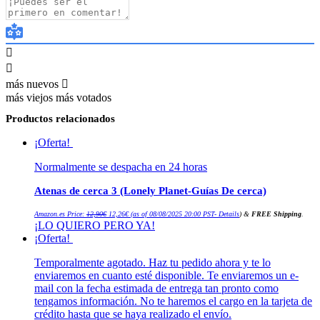
más nuevos
más viejos
más votados
Productos relacionados
¡Oferta!
Normalmente se despacha en 24 horas
Atenas de cerca 3 (Lonely Planet-Guías De cerca)
El
El
Amazon.es Price:
12,90
€
12,26
€
(as of 08/08/2025 20:00 PST-
Details
)
&
FREE Shipping
.
precio
precio
¡LO QUIERO PERO YA!
original
actual
era:
es:
¡Oferta!
12,90€.
12,26€.
Temporalmente agotado. Haz tu pedido ahora y te lo
enviaremos en cuanto esté disponible. Te enviaremos un e-
mail con la fecha estimada de entrega tan pronto como
tengamos información. No te haremos el cargo en la tarjeta de
crédito hasta que se haya realizado el envío.