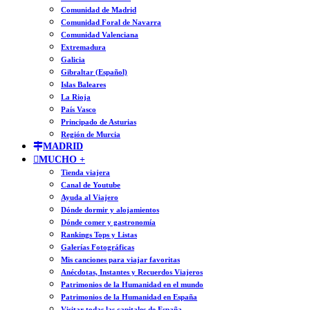
Comunidad de Madrid
Comunidad Foral de Navarra
Comunidad Valenciana
Extremadura
Galicia
Gibraltar (Español)
Islas Baleares
La Rioja
País Vasco
Principado de Asturias
Región de Murcia
MADRID
MUCHO +
Tienda viajera
Canal de Youtube
Ayuda al Viajero
Dónde dormir y alojamientos
Dónde comer y gastronomía
Rankings Tops y Listas
Galerías Fotográficas
Mis canciones para viajar favoritas
Anécdotas, Instantes y Recuerdos Viajeros
Patrimonios de la Humanidad en el mundo
Patrimonios de la Humanidad en España
Visitar todas las capitales de España