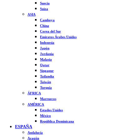
Suecia
Suiza
ASIA
Camboya
China
Corea del Sur
Emiratos Árabes Unidos
Indonesia
Japón
Jordania
Malasia
Qatar
Singapur
Tailandia
Taiwán
Turquía
ÁFRICA
Marruecos
AMÉRICA
Estados Unidos
México
República Dominicana
ESPAÑA
Andalucía
Aragón