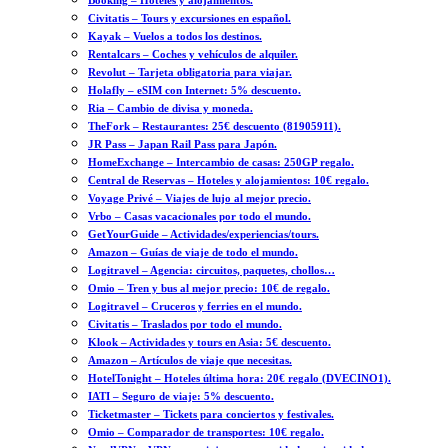
Booking – Hoteles y alojamientos.
Civitatis – Tours y excursiones en español.
Kayak – Vuelos a todos los destinos.
Rentalcars – Coches y vehículos de alquiler.
Revolut – Tarjeta obligatoria para viajar.
Holafly – eSIM con Internet: 5% descuento.
Ria – Cambio de divisa y moneda.
TheFork – Restaurantes: 25€ descuento (81905911).
JR Pass – Japan Rail Pass para Japón.
HomeExchange – Intercambio de casas: 250GP regalo.
Central de Reservas – Hoteles y alojamientos: 10€ regalo.
Voyage Privé – Viajes de lujo al mejor precio.
Vrbo – Casas vacacionales por todo el mundo.
GetYourGuide – Actividades/experiencias/tours.
Amazon – Guías de viaje de todo el mundo.
Logitravel – Agencia: circuitos, paquetes, chollos…
Omio – Tren y bus al mejor precio: 10€ de regalo.
Logitravel – Cruceros y ferries en el mundo.
Civitatis – Traslados por todo el mundo.
Klook – Actividades y tours en Asia: 5€ descuento.
Amazon – Artículos de viaje que necesitas.
HotelTonight – Hoteles última hora: 20€ regalo (DVECINO1).
IATI – Seguro de viaje: 5% descuento.
Ticketmaster – Tickets para conciertos y festivales.
Omio – Comparador de transportes: 10€ regalo.