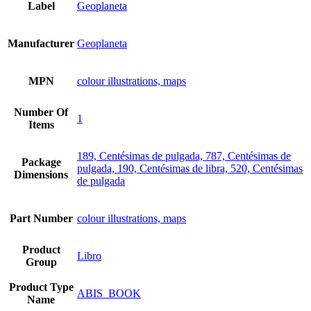
Label
Geoplaneta
Manufacturer
Geoplaneta
MPN
colour illustrations, maps
Number Of
1
Items
189, Centésimas de pulgada, 787, Centésimas de
Package
pulgada, 190, Centésimas de libra, 520, Centésimas
Dimensions
de pulgada
Part Number
colour illustrations, maps
Product
Libro
Group
Product Type
ABIS_BOOK
Name