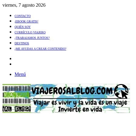
viernes, 7 agosto 2026
CONTACTO
¡EBOOK GRATIS!
QUIÉN SOY
CURRÍCULO VIAJERO
¿TRABAJAMOS JUNTOS?
DESTINOS
¿ME AYUDAS A CREAR CONTENIDO?
Artículo
al
Buscar
azar
Menú