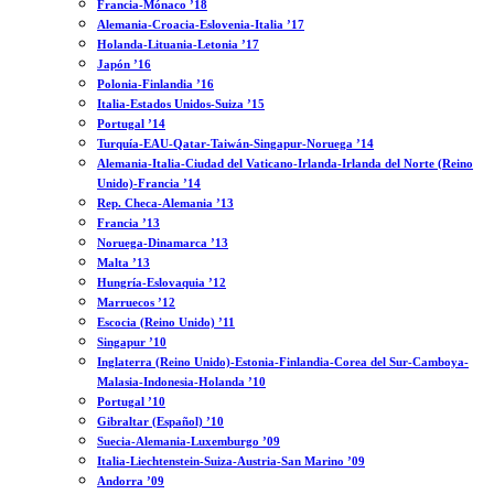
Francia-Mónaco ’18
Alemania-Croacia-Eslovenia-Italia ’17
Holanda-Lituania-Letonia ’17
Japón ’16
Polonia-Finlandia ’16
Italia-Estados Unidos-Suiza ’15
Portugal ’14
Turquía-EAU-Qatar-Taiwán-Singapur-Noruega ’14
Alemania-Italia-Ciudad del Vaticano-Irlanda-Irlanda del Norte (Reino
Unido)-Francia ’14
Rep. Checa-Alemania ’13
Francia ’13
Noruega-Dinamarca ’13
Malta ’13
Hungría-Eslovaquia ’12
Marruecos ’12
Escocia (Reino Unido) ’11
Singapur ’10
Inglaterra (Reino Unido)-Estonia-Finlandia-Corea del Sur-Camboya-
Malasia-Indonesia-Holanda ’10
Portugal ’10
Gibraltar (Español) ’10
Suecia-Alemania-Luxemburgo ’09
Italia-Liechtenstein-Suiza-Austria-San Marino ’09
Andorra ’09