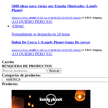
5000 ideas para viajar por España (Ilustrados -Lonely
Planet)
El
El
Amazon.es Price:
19,90
€
18,91
€
(as of 08/08/2025 20:00 PST-
Details
)
&
FREE Shipping
.
precio
precio
¡LO QUIERO PERO YA!
original
actual
era:
es:
¡Oferta!
19,90€.
18,91€.
Normalmente se despacha en 24 horas
Dubái De Cerca 1 (Lonely Planet-Guías De cerca)
El
El
Amazon.es Price:
12,90
€
12,26
€
(as of 08/08/2025 20:00 PST-
Details
)
&
FREE Shipping
.
precio
precio
¡LO QUIERO PERO YA!
original
actual
era:
es:
12,90€.
12,26€.
Carrito
BÚSQUEDA DE PRODUCTOS
Buscar
Buscar
por:
Categorías de productos
Productos