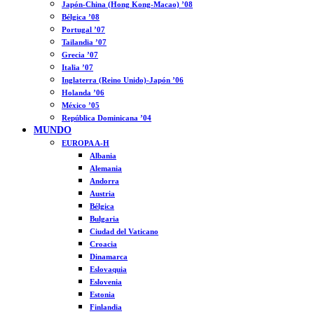
Japón-China (Hong Kong-Macao) ’08
Bélgica ’08
Portugal ’07
Tailandia ’07
Grecia ’07
Italia ’07
Inglaterra (Reino Unido)-Japón ’06
Holanda ’06
México ’05
República Dominicana ’04
MUNDO
EUROPA A-H
Albania
Alemania
Andorra
Austria
Bélgica
Bulgaria
Ciudad del Vaticano
Croacia
Dinamarca
Eslovaquia
Eslovenia
Estonia
Finlandia