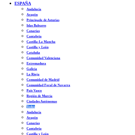
ESPAÑA
Andalucía
Aragón
Principado de Asturias
Islas Baleares
Canarias
Cantabria
Castilla-La Mancha
Castilla y León
Cataluña
Comunidad Valenciana
Extremadura
Galicia
La Rioja
Comunidad de Madrid
Comunidad Foral de Navarra
País Vasco
Región de Murcia
Ciudades Autónomas
Todos
Andalucía
Aragón
Canarias
Cantabria
Castilla y León