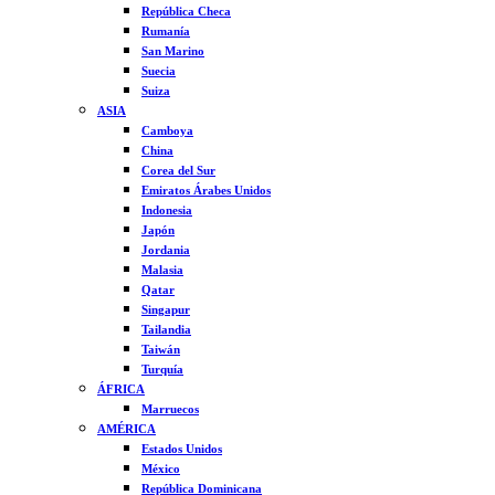
República Checa
Rumanía
San Marino
Suecia
Suiza
ASIA
Camboya
China
Corea del Sur
Emiratos Árabes Unidos
Indonesia
Japón
Jordania
Malasia
Qatar
Singapur
Tailandia
Taiwán
Turquía
ÁFRICA
Marruecos
AMÉRICA
Estados Unidos
México
República Dominicana