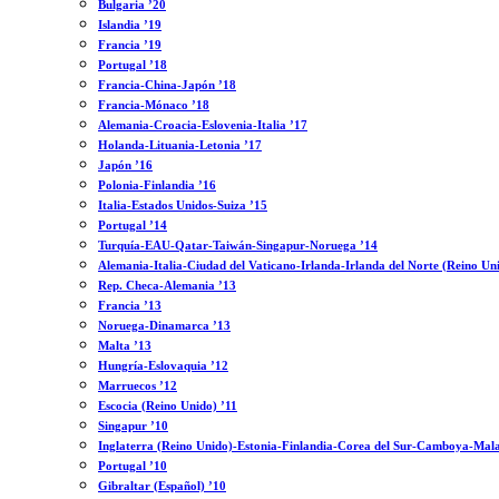
Bulgaria ’20
Islandia ’19
Francia ’19
Portugal ’18
Francia-China-Japón ’18
Francia-Mónaco ’18
Alemania-Croacia-Eslovenia-Italia ’17
Holanda-Lituania-Letonia ’17
Japón ’16
Polonia-Finlandia ’16
Italia-Estados Unidos-Suiza ’15
Portugal ’14
Turquía-EAU-Qatar-Taiwán-Singapur-Noruega ’14
Alemania-Italia-Ciudad del Vaticano-Irlanda-Irlanda del Norte (Reino Un
Rep. Checa-Alemania ’13
Francia ’13
Noruega-Dinamarca ’13
Malta ’13
Hungría-Eslovaquia ’12
Marruecos ’12
Escocia (Reino Unido) ’11
Singapur ’10
Inglaterra (Reino Unido)-Estonia-Finlandia-Corea del Sur-Camboya-Mala
Portugal ’10
Gibraltar (Español) ’10