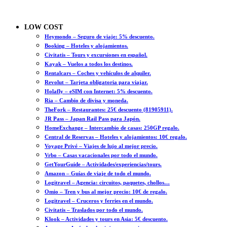
LOW COST
Heymondo – Seguro de viaje: 5% descuento.
Booking – Hoteles y alojamientos.
Civitatis – Tours y excursiones en español.
Kayak – Vuelos a todos los destinos.
Rentalcars – Coches y vehículos de alquiler.
Revolut – Tarjeta obligatoria para viajar.
Holafly – eSIM con Internet: 5% descuento.
Ria – Cambio de divisa y moneda.
TheFork – Restaurantes: 25€ descuento (81905911).
JR Pass – Japan Rail Pass para Japón.
HomeExchange – Intercambio de casas: 250GP regalo.
Central de Reservas – Hoteles y alojamientos: 10€ regalo.
Voyage Privé – Viajes de lujo al mejor precio.
Vrbo – Casas vacacionales por todo el mundo.
GetYourGuide – Actividades/experiencias/tours.
Amazon – Guías de viaje de todo el mundo.
Logitravel – Agencia: circuitos, paquetes, chollos…
Omio – Tren y bus al mejor precio: 10€ de regalo.
Logitravel – Cruceros y ferries en el mundo.
Civitatis – Traslados por todo el mundo.
Klook – Actividades y tours en Asia: 5€ descuento.