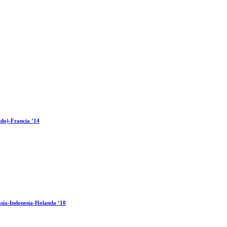
ido)-Francia ’14
sia-Indonesia-Holanda ’10