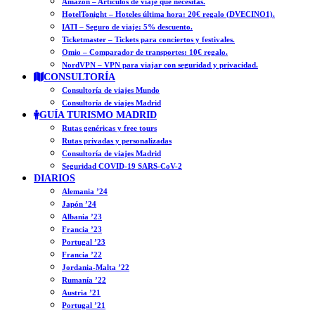
Amazon – Artículos de viaje que necesitas.
HotelTonight – Hoteles última hora: 20€ regalo (DVECINO1).
IATI – Seguro de viaje: 5% descuento.
Ticketmaster – Tickets para conciertos y festivales.
Omio – Comparador de transportes: 10€ regalo.
NordVPN – VPN para viajar con seguridad y privacidad.
CONSULTORÍA
Consultoría de viajes Mundo
Consultoría de viajes Madrid
GUÍA TURISMO MADRID
Rutas genéricas y free tours
Rutas privadas y personalizadas
Consultoría de viajes Madrid
Seguridad COVID-19 SARS-CoV-2
DIARIOS
Alemania ’24
Japón ’24
Albania ’23
Francia ’23
Portugal ’23
Francia ’22
Jordania-Malta ’22
Rumanía ’22
Austria ’21
Portugal ’21