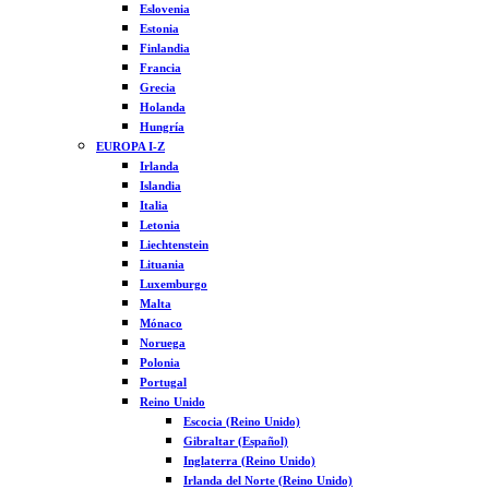
Eslovenia
Estonia
Finlandia
Francia
Grecia
Holanda
Hungría
EUROPA I-Z
Irlanda
Islandia
Italia
Letonia
Liechtenstein
Lituania
Luxemburgo
Malta
Mónaco
Noruega
Polonia
Portugal
Reino Unido
Escocia (Reino Unido)
Gibraltar (Español)
Inglaterra (Reino Unido)
Irlanda del Norte (Reino Unido)