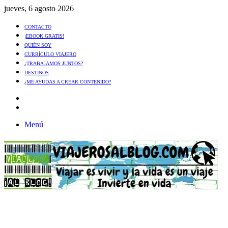
jueves, 6 agosto 2026
CONTACTO
¡EBOOK GRATIS!
QUIÉN SOY
CURRÍCULO VIAJERO
¿TRABAJAMOS JUNTOS?
DESTINOS
¿ME AYUDAS A CREAR CONTENIDO?
Artículo
al
Buscar
azar
Menú