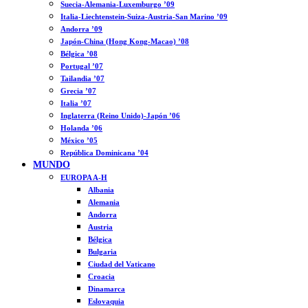
Suecia-Alemania-Luxemburgo ’09
Italia-Liechtenstein-Suiza-Austria-San Marino ’09
Andorra ’09
Japón-China (Hong Kong-Macao) ’08
Bélgica ’08
Portugal ’07
Tailandia ’07
Grecia ’07
Italia ’07
Inglaterra (Reino Unido)-Japón ’06
Holanda ’06
México ’05
República Dominicana ’04
MUNDO
EUROPA A-H
Albania
Alemania
Andorra
Austria
Bélgica
Bulgaria
Ciudad del Vaticano
Croacia
Dinamarca
Eslovaquia