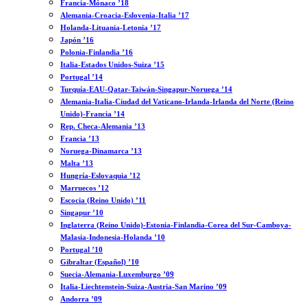
Francia-Mónaco ’18
Alemania-Croacia-Eslovenia-Italia ’17
Holanda-Lituania-Letonia ’17
Japón ’16
Polonia-Finlandia ’16
Italia-Estados Unidos-Suiza ’15
Portugal ’14
Turquía-EAU-Qatar-Taiwán-Singapur-Noruega ’14
Alemania-Italia-Ciudad del Vaticano-Irlanda-Irlanda del Norte (Reino
Unido)-Francia ’14
Rep. Checa-Alemania ’13
Francia ’13
Noruega-Dinamarca ’13
Malta ’13
Hungría-Eslovaquia ’12
Marruecos ’12
Escocia (Reino Unido) ’11
Singapur ’10
Inglaterra (Reino Unido)-Estonia-Finlandia-Corea del Sur-Camboya-
Malasia-Indonesia-Holanda ’10
Portugal ’10
Gibraltar (Español) ’10
Suecia-Alemania-Luxemburgo ’09
Italia-Liechtenstein-Suiza-Austria-San Marino ’09
Andorra ’09