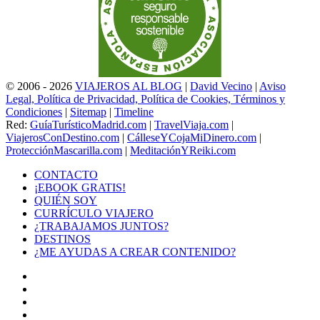
© 2006 - 2026
VIAJEROS AL BLOG
|
David Vecino
|
Aviso
Legal, Política de Privacidad, Política de Cookies, Términos y
Condiciones
|
Sitemap
|
Timeline
Red:
GuíaTurísticoMadrid.com
|
TravelViaja.com
|
ViajerosConDestino.com
|
CálleseYCojaMiDinero.com
|
ProtecciónMascarilla.com
|
MeditaciónYReiki.com
CONTACTO
¡EBOOK GRATIS!
QUIÉN SOY
CURRÍCULO VIAJERO
¿TRABAJAMOS JUNTOS?
DESTINOS
¿ME AYUDAS A CREAR CONTENIDO?
Facebook
X
LinkedIn
YouTube