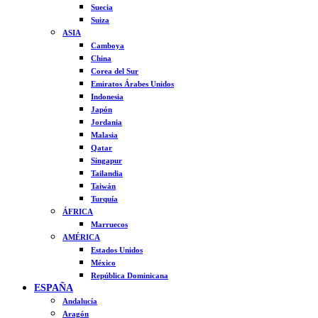
Suecia
Suiza
ASIA
Camboya
China
Corea del Sur
Emiratos Árabes Unidos
Indonesia
Japón
Jordania
Malasia
Qatar
Singapur
Tailandia
Taiwán
Turquía
ÁFRICA
Marruecos
AMÉRICA
Estados Unidos
México
República Dominicana
ESPAÑA
Andalucía
Aragón