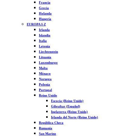
Francia
Grecia
Holanda
Hungría
EUROPA I-Z
Irlanda
Islandia
Italia
Letonia
Liechtenstein
Lituania
Luxemburgo
Malta
Mónaco
Noruega
Polonia
Portugal
Reino Unido
Escocia (Reino Unido)
Gibraltar (Español)
Inglaterra (Reino Unido)
Irlanda del Norte (Reino Unido)
República Checa
Rumanía
San Marino