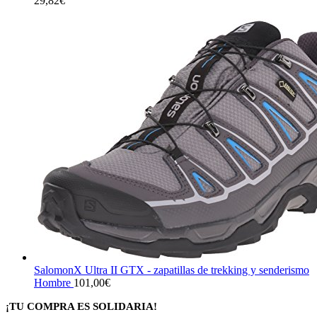
29,82
€
SalomonX Ultra II GTX - zapatillas de trekking y senderismo
Hombre
101,00
€
¡TU COMPRA ES SOLIDARIA!