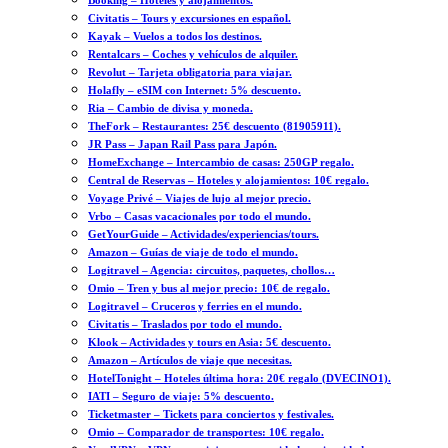
Booking – Hoteles y alojamientos.
Civitatis – Tours y excursiones en español.
Kayak – Vuelos a todos los destinos.
Rentalcars – Coches y vehículos de alquiler.
Revolut – Tarjeta obligatoria para viajar.
Holafly – eSIM con Internet: 5% descuento.
Ria – Cambio de divisa y moneda.
TheFork – Restaurantes: 25€ descuento (81905911).
JR Pass – Japan Rail Pass para Japón.
HomeExchange – Intercambio de casas: 250GP regalo.
Central de Reservas – Hoteles y alojamientos: 10€ regalo.
Voyage Privé – Viajes de lujo al mejor precio.
Vrbo – Casas vacacionales por todo el mundo.
GetYourGuide – Actividades/experiencias/tours.
Amazon – Guías de viaje de todo el mundo.
Logitravel – Agencia: circuitos, paquetes, chollos…
Omio – Tren y bus al mejor precio: 10€ de regalo.
Logitravel – Cruceros y ferries en el mundo.
Civitatis – Traslados por todo el mundo.
Klook – Actividades y tours en Asia: 5€ descuento.
Amazon – Artículos de viaje que necesitas.
HotelTonight – Hoteles última hora: 20€ regalo (DVECINO1).
IATI – Seguro de viaje: 5% descuento.
Ticketmaster – Tickets para conciertos y festivales.
Omio – Comparador de transportes: 10€ regalo.