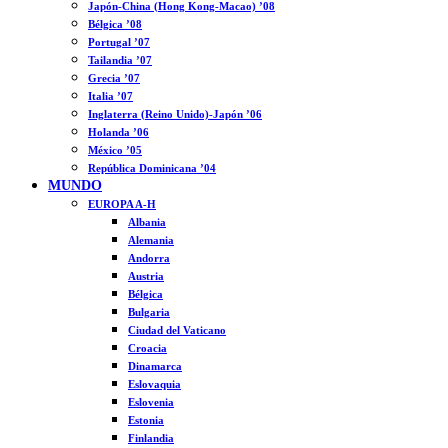
Japón-China (Hong Kong-Macao) ’08
Bélgica ’08
Portugal ’07
Tailandia ’07
Grecia ’07
Italia ’07
Inglaterra (Reino Unido)-Japón ’06
Holanda ’06
México ’05
República Dominicana ’04
MUNDO
EUROPA A-H
Albania
Alemania
Andorra
Austria
Bélgica
Bulgaria
Ciudad del Vaticano
Croacia
Dinamarca
Eslovaquia
Eslovenia
Estonia
Finlandia