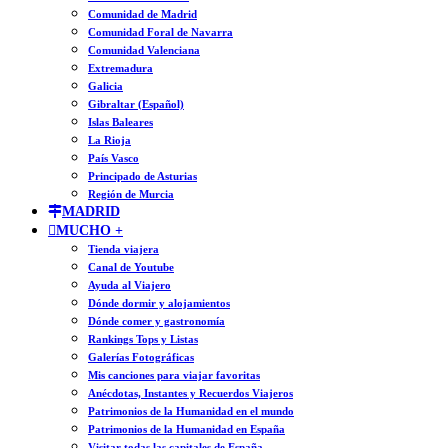
Comunidad de Madrid
Comunidad Foral de Navarra
Comunidad Valenciana
Extremadura
Galicia
Gibraltar (Español)
Islas Baleares
La Rioja
País Vasco
Principado de Asturias
Región de Murcia
MADRID
MUCHO +
Tienda viajera
Canal de Youtube
Ayuda al Viajero
Dónde dormir y alojamientos
Dónde comer y gastronomía
Rankings Tops y Listas
Galerías Fotográficas
Mis canciones para viajar favoritas
Anécdotas, Instantes y Recuerdos Viajeros
Patrimonios de la Humanidad en el mundo
Patrimonios de la Humanidad en España
Visitar todas las capitales de España