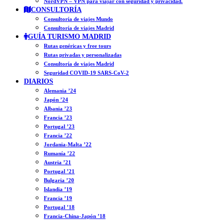
NordVPN – VPN para viajar con seguridad y privacidad.
CONSULTORÍA
Consultoría de viajes Mundo
Consultoría de viajes Madrid
GUÍA TURISMO MADRID
Rutas genéricas y free tours
Rutas privadas y personalizadas
Consultoría de viajes Madrid
Seguridad COVID-19 SARS-CoV-2
DIARIOS
Alemania ’24
Japón ’24
Albania ’23
Francia ’23
Portugal ’23
Francia ’22
Jordania-Malta ’22
Rumanía ’22
Austria ’21
Portugal ’21
Bulgaria ’20
Islandia ’19
Francia ’19
Portugal ’18
Francia-China-Japón ’18