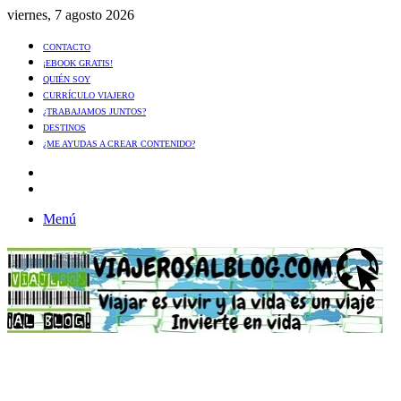
viernes, 7 agosto 2026
CONTACTO
¡EBOOK GRATIS!
QUIÉN SOY
CURRÍCULO VIAJERO
¿TRABAJAMOS JUNTOS?
DESTINOS
¿ME AYUDAS A CREAR CONTENIDO?
Artículo
al
Buscar
azar
Menú