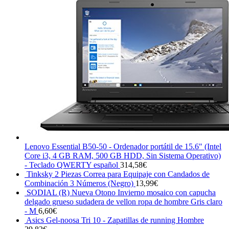
Lenovo Essential B50-50 - Ordenador portátil de 15.6" (Intel
Core i3, 4 GB RAM, 500 GB HDD, Sin Sistema Operativo)
- Teclado QWERTY español
314,58
€
Tinksky 2 Piezas Correa para Equipaje con Candados de
Combinación 3 Números (Negro)
13,99
€
SODIAL (R) Nueva Otono Invierno mosaico con capucha
delgado grueso sudadera de vellon ropa de hombre Gris claro
- M
6,60
€
Asics Gel-noosa Tri 10 - Zapatillas de running Hombre