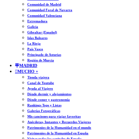
Comunidad de Madrid
Comunidad Foral de Navarra
Comunidad Valenciana
Extremadura
Galicia
Gibraltar (Español)
Islas Baleares
La Rioja
País Vasco
Principado de Asturias
Región de Murcia
MADRID
MUCHO +
Tienda viajera
Canal de Youtube
Ayuda al Viajero
Dónde dormir y alojamientos
Dónde comer y gastronomía
Rankings Tops y Listas
Galerías Fotográficas
Mis canciones para viajar favoritas
Anécdotas, Instantes y Recuerdos Viajeros
Patrimonios de la Humanidad en el mundo
Patrimonios de la Humanidad en España
Visitar todas las capitales de España