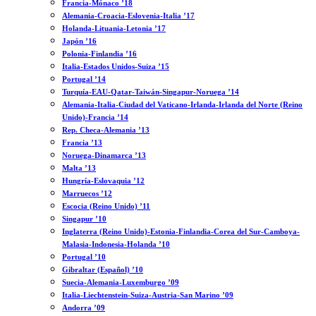
Francia-Mónaco ’18
Alemania-Croacia-Eslovenia-Italia ’17
Holanda-Lituania-Letonia ’17
Japón ’16
Polonia-Finlandia ’16
Italia-Estados Unidos-Suiza ’15
Portugal ’14
Turquía-EAU-Qatar-Taiwán-Singapur-Noruega ’14
Alemania-Italia-Ciudad del Vaticano-Irlanda-Irlanda del Norte (Reino
Unido)-Francia ’14
Rep. Checa-Alemania ’13
Francia ’13
Noruega-Dinamarca ’13
Malta ’13
Hungría-Eslovaquia ’12
Marruecos ’12
Escocia (Reino Unido) ’11
Singapur ’10
Inglaterra (Reino Unido)-Estonia-Finlandia-Corea del Sur-Camboya-
Malasia-Indonesia-Holanda ’10
Portugal ’10
Gibraltar (Español) ’10
Suecia-Alemania-Luxemburgo ’09
Italia-Liechtenstein-Suiza-Austria-San Marino ’09
Andorra ’09