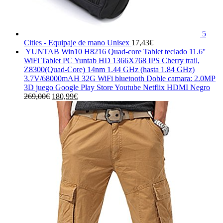
5
Cities - Equipaje de mano Unisex
17,43
€
YUNTAB Win10 H8216 Quad-core Tablet teclado 11.6''
WiFi Tablet PC Yuntab HD 1366X768 IPS Cherry trail,
Z8300(Quad-Core) 14nm 1.44 GHz (hasta 1.84 GHz)
3.7V/68000mAH 32G WiFi bluetooth Doble camara: 2.0MP
3D juego Google Play Store Youtube Netflix HDMI Negro
El
El
269,00
€
180,99
€
precio
precio
original
actual
era:
es:
269,00€.
180,99€.