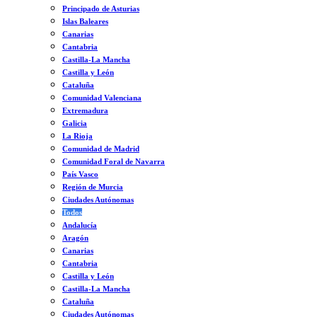
Principado de Asturias
Islas Baleares
Canarias
Cantabria
Castilla-La Mancha
Castilla y León
Cataluña
Comunidad Valenciana
Extremadura
Galicia
La Rioja
Comunidad de Madrid
Comunidad Foral de Navarra
País Vasco
Región de Murcia
Ciudades Autónomas
Todos
Andalucía
Aragón
Canarias
Cantabria
Castilla y León
Castilla-La Mancha
Cataluña
Ciudades Autónomas