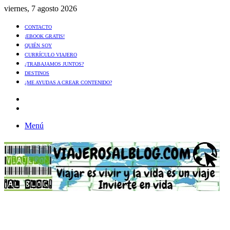
viernes, 7 agosto 2026
CONTACTO
¡EBOOK GRATIS!
QUIÉN SOY
CURRÍCULO VIAJERO
¿TRABAJAMOS JUNTOS?
DESTINOS
¿ME AYUDAS A CREAR CONTENIDO?
Artículo
al
Buscar
azar
Menú