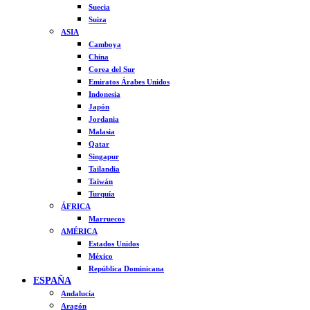
Suecia
Suiza
ASIA
Camboya
China
Corea del Sur
Emiratos Árabes Unidos
Indonesia
Japón
Jordania
Malasia
Qatar
Singapur
Tailandia
Taiwán
Turquía
ÁFRICA
Marruecos
AMÉRICA
Estados Unidos
México
República Dominicana
ESPAÑA
Andalucía
Aragón