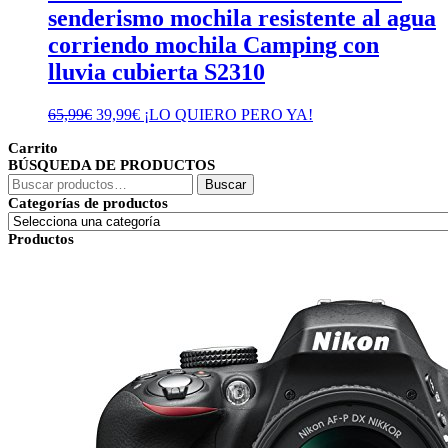
senderismo mochila resistente al agua
corriendo mochila Camping con
lluvia cubierta S2310
El
El
65,99
€
39,99
€
¡LO QUIERO PERO YA!
precio
precio
Carrito
original
actual
BÚSQUEDA DE PRODUCTOS
era:
es:
Buscar
65,99€.
39,99€.
Buscar
por:
Categorías de productos
Productos