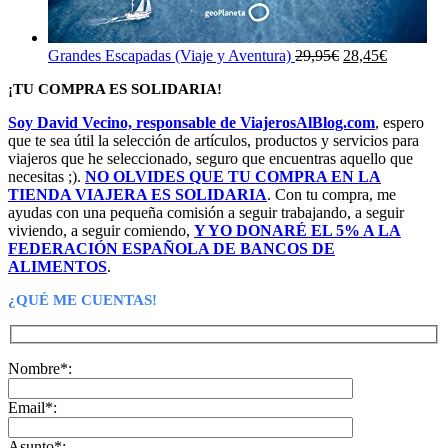
El
El
Grandes Escapadas (Viaje y Aventura)
29,95
€
28,45
€
precio
precio
¡TU COMPRA ES SOLIDARIA!
original
actual
era:
es:
Soy David Vecino, responsable de ViajerosAlBlog.com
, espero
29,95€.
28,45€.
que te sea útil la selección de artículos, productos y servicios para
viajeros que he seleccionado, seguro que encuentras aquello que
necesitas ;).
NO OLVIDES QUE TU COMPRA EN LA
TIENDA VIAJERA ES SOLIDARIA
. Con tu compra, me
ayudas con una pequeña comisión a seguir trabajando, a seguir
viviendo, a seguir comiendo,
Y YO DONARÉ EL 5% A LA
FEDERACIÓN ESPAÑOLA DE BANCOS DE
ALIMENTOS
.
¿QUÉ ME CUENTAS!
Nombre*:
Email*:
Asunto*: