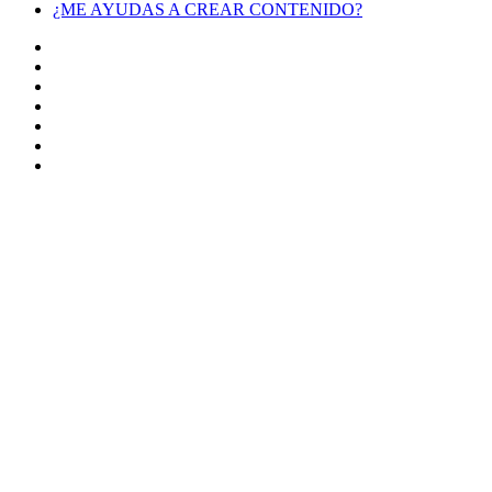
¿ME AYUDAS A CREAR CONTENIDO?
Facebook
X
LinkedIn
YouTube
Instagram
TikTok
Buy
Me
Botón
a
volver
Coffee
arriba