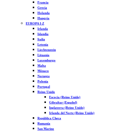
Francia
Grecia
Holanda
Hungría
EUROPA I-Z
Irlanda
Islandia
Italia
Letonia
Liechtenstein
Lituania
Luxemburgo
Malta
Mónaco
Noruega
Polonia
Portugal
Reino Unido
Escocia (Reino Unido)
Gibraltar (Español)
Inglaterra (Reino Unido)
Irlanda del Norte (Reino Unido)
República Checa
Rumanía
San Marino