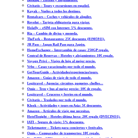
Booking – Hoteles y alojamientos.
Civitatis – Tours y excursiones en español.
Kayak – Vuelos a todos los destinos.
Rentalcars – Coches y vehículos de alquiler.
Revolut – Tarjeta obligatoria para viajar.
Holafly – eSIM con Internet: 5% descuento.
Ria – Cambio de divisa y moneda.
TheFork – Restaurantes: 25€ descuento (81905911).
JR Pass – Japan Rail Pass para Japón.
HomeExchange – Intercambio de casas: 250GP regalo.
Central de Reservas – Hoteles y alojamientos: 10€ regalo.
Voyage Privé – Viajes de lujo al mejor precio.
Vrbo – Casas vacacionales por todo el mundo.
GetYourGuide – Actividades/experiencias/tours.
Amazon – Guías de viaje de todo el mundo.
Logitravel – Agencia: circuitos, paquetes, chollos…
Omio – Tren y bus al mejor precio: 10€ de regalo.
Logitravel – Cruceros y ferries en el mundo.
Civitatis – Traslados por todo el mundo.
Klook – Actividades y tours en Asia: 5€ descuento.
Amazon – Artículos de viaje que necesitas.
HotelTonight – Hoteles última hora: 20€ regalo (DVECINO1).
IATI – Seguro de viaje: 5% descuento.
Ticketmaster – Tickets para conciertos y festivales.
Omio – Comparador de transportes: 10€ regalo.