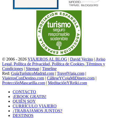
© 2006 - 2026
VIAJEROS AL BLOG
|
David Vecino
|
Aviso
Legal, Política de Privacidad, Política de Cookies, Términos y
Condiciones
|
Sitemap
|
Timeline
Red:
GuíaTurísticoMadrid.com
|
TravelViaja.com
|
ViajerosConDestino.com
|
CálleseYCojaMiDinero.com
|
ProtecciónMascarilla.com
|
MeditaciónYReiki.com
CONTACTO
¡EBOOK GRATIS!
QUIÉN SOY
CURRÍCULO VIAJERO
¿TRABAJAMOS JUNTOS?
DESTINOS