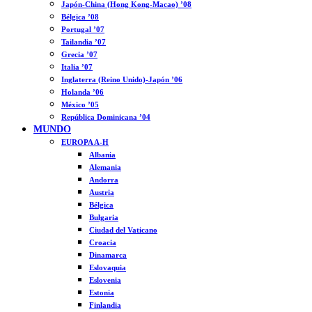
Japón-China (Hong Kong-Macao) ’08
Bélgica ’08
Portugal ’07
Tailandia ’07
Grecia ’07
Italia ’07
Inglaterra (Reino Unido)-Japón ’06
Holanda ’06
México ’05
República Dominicana ’04
MUNDO
EUROPA A-H
Albania
Alemania
Andorra
Austria
Bélgica
Bulgaria
Ciudad del Vaticano
Croacia
Dinamarca
Eslovaquia
Eslovenia
Estonia
Finlandia