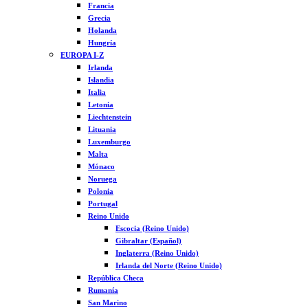
Francia
Grecia
Holanda
Hungría
EUROPA I-Z
Irlanda
Islandia
Italia
Letonia
Liechtenstein
Lituania
Luxemburgo
Malta
Mónaco
Noruega
Polonia
Portugal
Reino Unido
Escocia (Reino Unido)
Gibraltar (Español)
Inglaterra (Reino Unido)
Irlanda del Norte (Reino Unido)
República Checa
Rumanía
San Marino