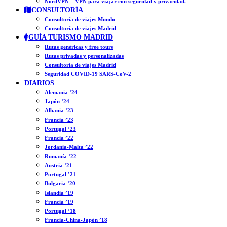
NordVPN – VPN para viajar con seguridad y privacidad.
CONSULTORÍA
Consultoría de viajes Mundo
Consultoría de viajes Madrid
GUÍA TURISMO MADRID
Rutas genéricas y free tours
Rutas privadas y personalizadas
Consultoría de viajes Madrid
Seguridad COVID-19 SARS-CoV-2
DIARIOS
Alemania ’24
Japón ’24
Albania ’23
Francia ’23
Portugal ’23
Francia ’22
Jordania-Malta ’22
Rumanía ’22
Austria ’21
Portugal ’21
Bulgaria ’20
Islandia ’19
Francia ’19
Portugal ’18
Francia-China-Japón ’18