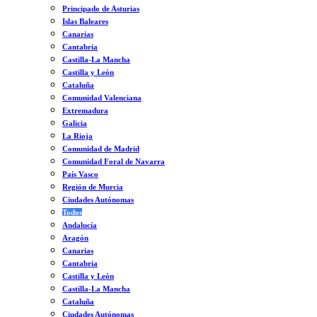
Principado de Asturias
Islas Baleares
Canarias
Cantabria
Castilla-La Mancha
Castilla y León
Cataluña
Comunidad Valenciana
Extremadura
Galicia
La Rioja
Comunidad de Madrid
Comunidad Foral de Navarra
País Vasco
Región de Murcia
Ciudades Autónomas
Todos
Andalucía
Aragón
Canarias
Cantabria
Castilla y León
Castilla-La Mancha
Cataluña
Ciudades Autónomas