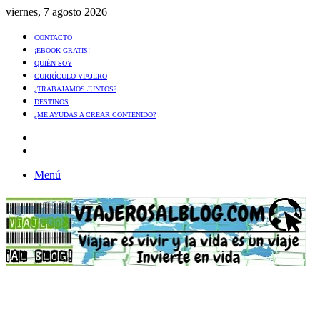
viernes, 7 agosto 2026
CONTACTO
¡EBOOK GRATIS!
QUIÉN SOY
CURRÍCULO VIAJERO
¿TRABAJAMOS JUNTOS?
DESTINOS
¿ME AYUDAS A CREAR CONTENIDO?
Artículo
al
Buscar
azar
Menú