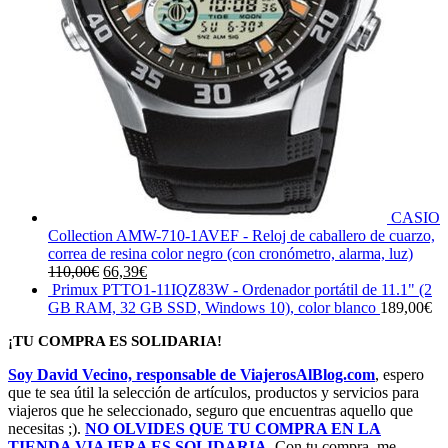
CASIO
Collection AMW-710-1AVEF - Reloj de caballero de cuarzo,
correa de resina color negro (con cronómetro, alarma, luz)
El
El
110,00
€
66,39
€
precio
precio
Primux PTTO1-11IQZ83W - Ordenador portátil de 11.1" (2
original
actual
GB RAM, 32 GB SSD, Windows 10), color blanco
189,00
€
era:
es:
¡TU COMPRA ES SOLIDARIA!
110,00€.
66,39€.
Soy David Vecino, responsable de ViajerosAlBlog.com
, espero
que te sea útil la selección de artículos, productos y servicios para
viajeros que he seleccionado, seguro que encuentras aquello que
necesitas ;).
NO OLVIDES QUE TU COMPRA EN LA
TIENDA VIAJERA ES SOLIDARIA
. Con tu compra, me