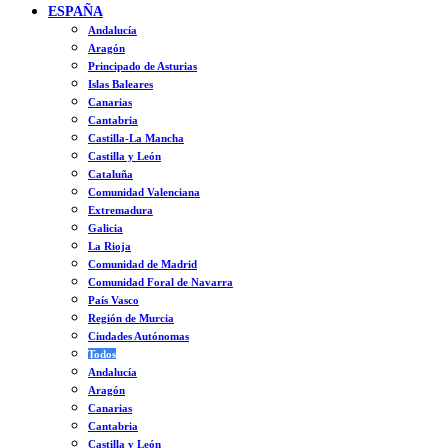
ESPAÑA
Andalucía
Aragón
Principado de Asturias
Islas Baleares
Canarias
Cantabria
Castilla-La Mancha
Castilla y León
Cataluña
Comunidad Valenciana
Extremadura
Galicia
La Rioja
Comunidad de Madrid
Comunidad Foral de Navarra
País Vasco
Región de Murcia
Ciudades Autónomas
Todos
Andalucía
Aragón
Canarias
Cantabria
Castilla y León