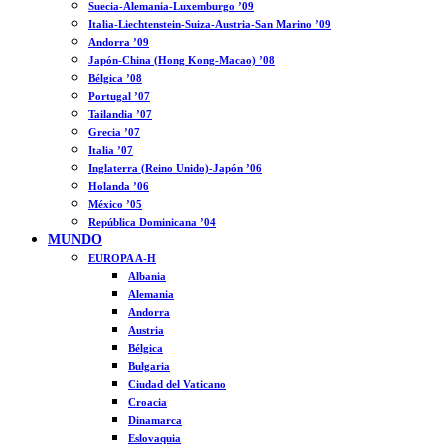
Suecia-Alemania-Luxemburgo ’09
Italia-Liechtenstein-Suiza-Austria-San Marino ’09
Andorra ’09
Japón-China (Hong Kong-Macao) ’08
Bélgica ’08
Portugal ’07
Tailandia ’07
Grecia ’07
Italia ’07
Inglaterra (Reino Unido)-Japón ’06
Holanda ’06
México ’05
República Dominicana ’04
MUNDO
EUROPA A-H
Albania
Alemania
Andorra
Austria
Bélgica
Bulgaria
Ciudad del Vaticano
Croacia
Dinamarca
Eslovaquia