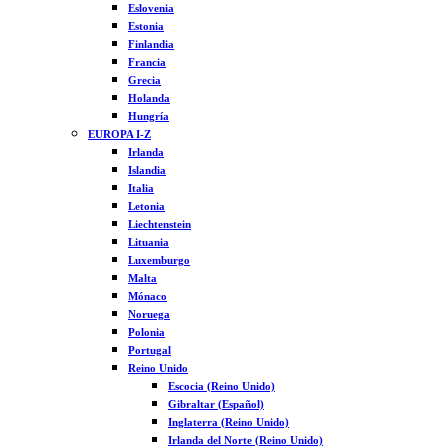
Eslovenia
Estonia
Finlandia
Francia
Grecia
Holanda
Hungría
EUROPA I-Z
Irlanda
Islandia
Italia
Letonia
Liechtenstein
Lituania
Luxemburgo
Malta
Mónaco
Noruega
Polonia
Portugal
Reino Unido
Escocia (Reino Unido)
Gibraltar (Español)
Inglaterra (Reino Unido)
Irlanda del Norte (Reino Unido)