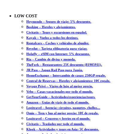
LOW COST
Heymondo – Seguro de viaje: 5% descuento.
Booking – Hoteles y alojamientos.
Civitatis – Tours y excursiones en español.
Kayak – Vuelos a todos los destinos.
Rentalcars – Coches y vehículos de alquiler.
Revolut – Tarjeta obligatoria para viajar.
Holafly – eSIM con Internet: 5% descuento.
Ria – Cambio de divisa y moneda.
TheFork – Restaurantes: 25€ descuento (81905911).
JR Pass – Japan Rail Pass para Japón.
HomeExchange – Intercambio de casas: 250GP regalo.
Central de Reservas – Hoteles y alojamientos: 10€ regalo.
Voyage Privé – Viajes de lujo al mejor precio.
Vrbo – Casas vacacionales por todo el mundo.
GetYourGuide – Actividades/experiencias/tours.
Amazon – Guías de viaje de todo el mundo.
Logitravel – Agencia: circuitos, paquetes, chollos…
Omio – Tren y bus al mejor precio: 10€ de regalo.
Logitravel – Cruceros y ferries en el mundo.
Civitatis – Traslados por todo el mundo.
Klook – Actividades y tours en Asia: 5€ descuento.