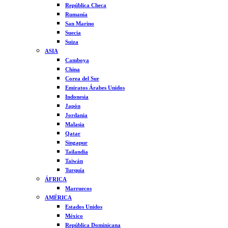
República Checa
Rumanía
San Marino
Suecia
Suiza
ASIA
Camboya
China
Corea del Sur
Emiratos Árabes Unidos
Indonesia
Japón
Jordania
Malasia
Qatar
Singapur
Tailandia
Taiwán
Turquía
ÁFRICA
Marruecos
AMÉRICA
Estados Unidos
México
República Dominicana