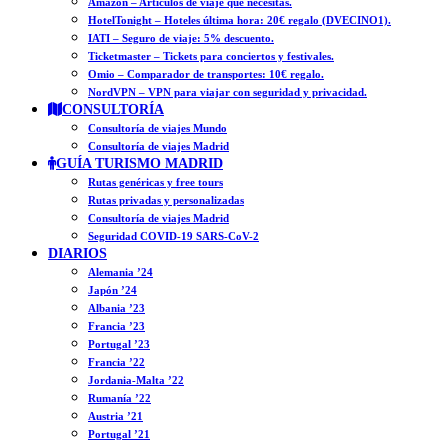
Amazon – Artículos de viaje que necesitas.
HotelTonight – Hoteles última hora: 20€ regalo (DVECINO1).
IATI – Seguro de viaje: 5% descuento.
Ticketmaster – Tickets para conciertos y festivales.
Omio – Comparador de transportes: 10€ regalo.
NordVPN – VPN para viajar con seguridad y privacidad.
CONSULTORÍA
Consultoría de viajes Mundo
Consultoría de viajes Madrid
GUÍA TURISMO MADRID
Rutas genéricas y free tours
Rutas privadas y personalizadas
Consultoría de viajes Madrid
Seguridad COVID-19 SARS-CoV-2
DIARIOS
Alemania ’24
Japón ’24
Albania ’23
Francia ’23
Portugal ’23
Francia ’22
Jordania-Malta ’22
Rumanía ’22
Austria ’21
Portugal ’21