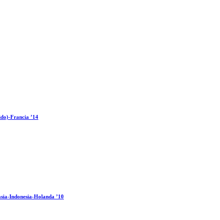
ido)-Francia ’14
sia-Indonesia-Holanda ’10