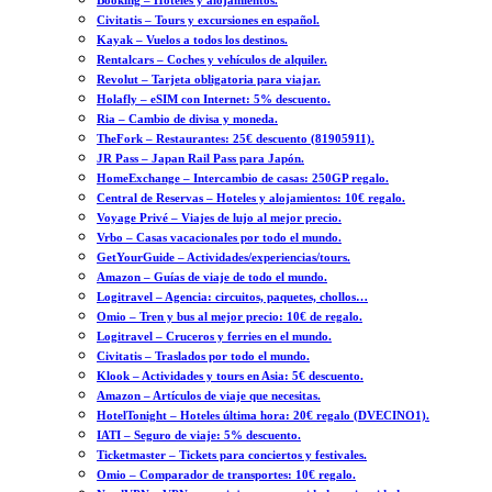
Booking – Hoteles y alojamientos.
Civitatis – Tours y excursiones en español.
Kayak – Vuelos a todos los destinos.
Rentalcars – Coches y vehículos de alquiler.
Revolut – Tarjeta obligatoria para viajar.
Holafly – eSIM con Internet: 5% descuento.
Ria – Cambio de divisa y moneda.
TheFork – Restaurantes: 25€ descuento (81905911).
JR Pass – Japan Rail Pass para Japón.
HomeExchange – Intercambio de casas: 250GP regalo.
Central de Reservas – Hoteles y alojamientos: 10€ regalo.
Voyage Privé – Viajes de lujo al mejor precio.
Vrbo – Casas vacacionales por todo el mundo.
GetYourGuide – Actividades/experiencias/tours.
Amazon – Guías de viaje de todo el mundo.
Logitravel – Agencia: circuitos, paquetes, chollos…
Omio – Tren y bus al mejor precio: 10€ de regalo.
Logitravel – Cruceros y ferries en el mundo.
Civitatis – Traslados por todo el mundo.
Klook – Actividades y tours en Asia: 5€ descuento.
Amazon – Artículos de viaje que necesitas.
HotelTonight – Hoteles última hora: 20€ regalo (DVECINO1).
IATI – Seguro de viaje: 5% descuento.
Ticketmaster – Tickets para conciertos y festivales.
Omio – Comparador de transportes: 10€ regalo.