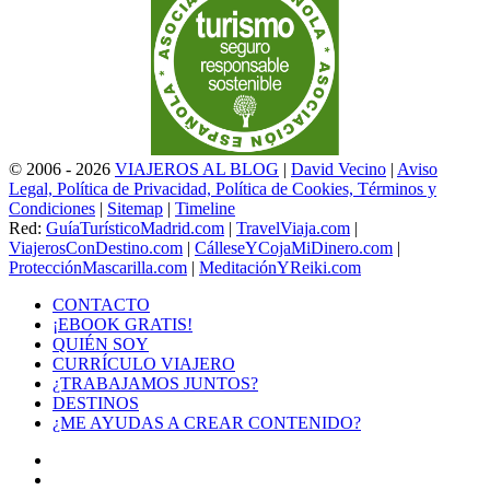
© 2006 - 2026
VIAJEROS AL BLOG
|
David Vecino
|
Aviso
Legal, Política de Privacidad, Política de Cookies, Términos y
Condiciones
|
Sitemap
|
Timeline
Red:
GuíaTurísticoMadrid.com
|
TravelViaja.com
|
ViajerosConDestino.com
|
CálleseYCojaMiDinero.com
|
ProtecciónMascarilla.com
|
MeditaciónYReiki.com
CONTACTO
¡EBOOK GRATIS!
QUIÉN SOY
CURRÍCULO VIAJERO
¿TRABAJAMOS JUNTOS?
DESTINOS
¿ME AYUDAS A CREAR CONTENIDO?
Facebook
X