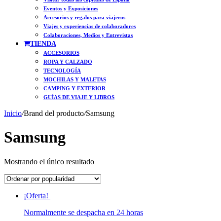
Eventos y Exposiciones
Accesorios y regalos para viajeros
Viajes y experiencias de colaboradores
Colaboraciones, Medios y Entrevistas
TIENDA
ACCESORIOS
ROPA Y CALZADO
TECNOLOGÍA
MOCHILAS Y MALETAS
CAMPING Y EXTERIOR
GUÍAS DE VIAJE Y LIBROS
Inicio
/
Brand del producto
/
Samsung
Samsung
Mostrando el único resultado
¡Oferta!
Normalmente se despacha en 24 horas