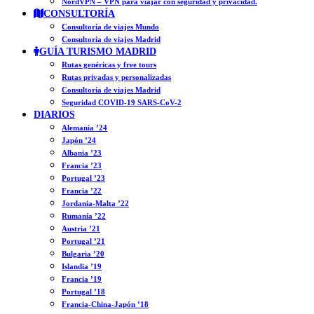
NordVPN – VPN para viajar con seguridad y privacidad.
CONSULTORÍA
Consultoría de viajes Mundo
Consultoría de viajes Madrid
GUÍA TURISMO MADRID
Rutas genéricas y free tours
Rutas privadas y personalizadas
Consultoría de viajes Madrid
Seguridad COVID-19 SARS-CoV-2
DIARIOS
Alemania ’24
Japón ’24
Albania ’23
Francia ’23
Portugal ’23
Francia ’22
Jordania-Malta ’22
Rumanía ’22
Austria ’21
Portugal ’21
Bulgaria ’20
Islandia ’19
Francia ’19
Portugal ’18
Francia-China-Japón ’18