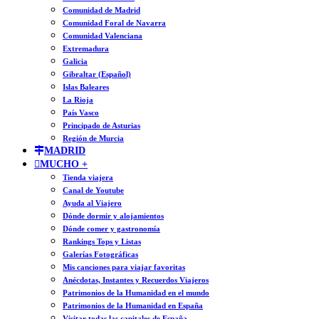
Comunidad de Madrid
Comunidad Foral de Navarra
Comunidad Valenciana
Extremadura
Galicia
Gibraltar (Español)
Islas Baleares
La Rioja
País Vasco
Principado de Asturias
Región de Murcia
MADRID
MUCHO +
Tienda viajera
Canal de Youtube
Ayuda al Viajero
Dónde dormir y alojamientos
Dónde comer y gastronomía
Rankings Tops y Listas
Galerías Fotográficas
Mis canciones para viajar favoritas
Anécdotas, Instantes y Recuerdos Viajeros
Patrimonios de la Humanidad en el mundo
Patrimonios de la Humanidad en España
Visitar todas las capitales de España