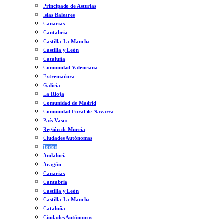
Principado de Asturias
Islas Baleares
Canarias
Cantabria
Castilla-La Mancha
Castilla y León
Cataluña
Comunidad Valenciana
Extremadura
Galicia
La Rioja
Comunidad de Madrid
Comunidad Foral de Navarra
País Vasco
Región de Murcia
Ciudades Autónomas
Todos
Andalucía
Aragón
Canarias
Cantabria
Castilla y León
Castilla-La Mancha
Cataluña
Ciudades Autónomas