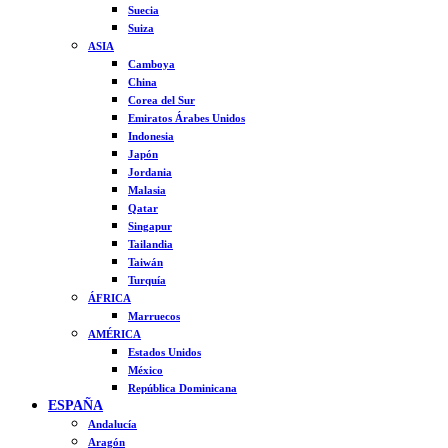
Suecia
Suiza
ASIA
Camboya
China
Corea del Sur
Emiratos Árabes Unidos
Indonesia
Japón
Jordania
Malasia
Qatar
Singapur
Tailandia
Taiwán
Turquía
ÁFRICA
Marruecos
AMÉRICA
Estados Unidos
México
República Dominicana
ESPAÑA
Andalucía
Aragón