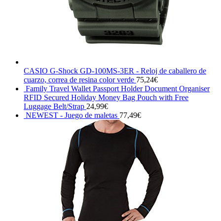
CASIO G-Shock GD-100MS-3ER - Reloj de caballero de
cuarzo, correa de resina color verde
75,24
€
Family Travel Wallet Passport Holder Document Organiser
RFID Secured Holiday Money Bag Pouch with Free
Luggage Belt/Strap
24,99
€
NEWEST - Juego de maletas
77,49
€