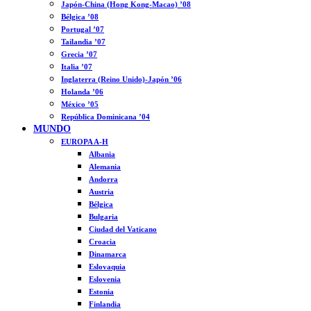
Japón-China (Hong Kong-Macao) ’08
Bélgica ’08
Portugal ’07
Tailandia ’07
Grecia ’07
Italia ’07
Inglaterra (Reino Unido)-Japón ’06
Holanda ’06
México ’05
República Dominicana ’04
MUNDO
EUROPA A-H
Albania
Alemania
Andorra
Austria
Bélgica
Bulgaria
Ciudad del Vaticano
Croacia
Dinamarca
Eslovaquia
Eslovenia
Estonia
Finlandia