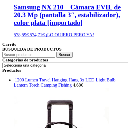
Samsung NX 210 – Cámara EVIL de
20.3 Mp (pantalla 3″, estabilizador),
color plata [importado]
El
El
578,59
€
574,71
€
¡LO QUIERO PERO YA!
precio
precio
Carrito
original
actual
BÚSQUEDA DE PRODUCTOS
era:
es:
Buscar
578,59€.
574,71€.
Buscar
por:
Categorías de productos
Productos
1200 Lumen Travel Hanging Hang 3x LED Light Bulb
Lantern Torch Camping Fishing
4,68
€