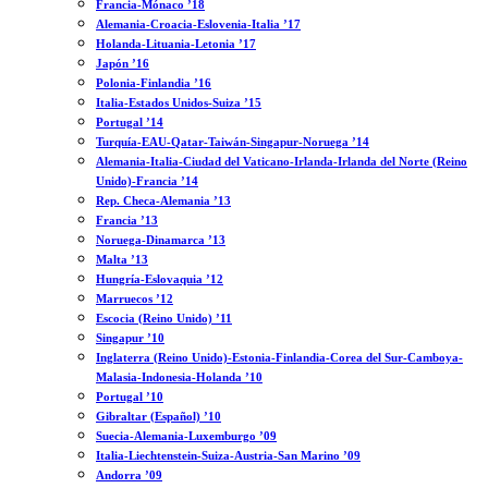
Francia-Mónaco ’18
Alemania-Croacia-Eslovenia-Italia ’17
Holanda-Lituania-Letonia ’17
Japón ’16
Polonia-Finlandia ’16
Italia-Estados Unidos-Suiza ’15
Portugal ’14
Turquía-EAU-Qatar-Taiwán-Singapur-Noruega ’14
Alemania-Italia-Ciudad del Vaticano-Irlanda-Irlanda del Norte (Reino
Unido)-Francia ’14
Rep. Checa-Alemania ’13
Francia ’13
Noruega-Dinamarca ’13
Malta ’13
Hungría-Eslovaquia ’12
Marruecos ’12
Escocia (Reino Unido) ’11
Singapur ’10
Inglaterra (Reino Unido)-Estonia-Finlandia-Corea del Sur-Camboya-
Malasia-Indonesia-Holanda ’10
Portugal ’10
Gibraltar (Español) ’10
Suecia-Alemania-Luxemburgo ’09
Italia-Liechtenstein-Suiza-Austria-San Marino ’09
Andorra ’09