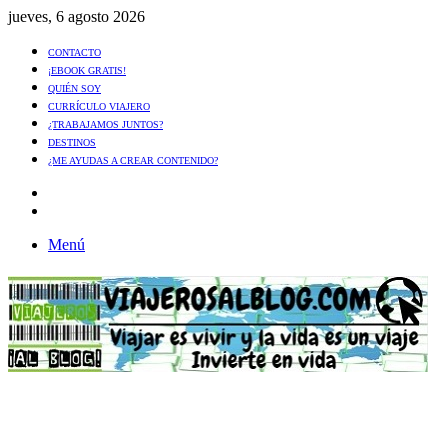
jueves, 6 agosto 2026
CONTACTO
¡EBOOK GRATIS!
QUIÉN SOY
CURRÍCULO VIAJERO
¿TRABAJAMOS JUNTOS?
DESTINOS
¿ME AYUDAS A CREAR CONTENIDO?
Artículo
al
Buscar
azar
Menú