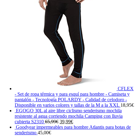
CFLEX
- Set de ropa térmica y para esquí para hombre - Camiseta y
pantalón - Tecnología POLARDY - Calidad de celodoro -
Disponible en varios colores y tallas de la M a la XXL
18,95
€
EGOGO 30L al aire libre ciclismo senderismo mochila
resistente al agua corriendo mochila Camping con lluvia
El
El
cubierta S2310
65,99
€
39,99
€
precio
precio
Goodyear impermeables para hombre Atlantis para botas de
original
actual
senderismo
45,00
€