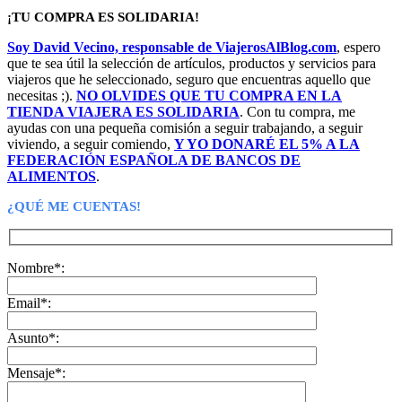
era:
es:
¡TU COMPRA ES SOLIDARIA!
65,99€.
39,99€.
Soy David Vecino, responsable de ViajerosAlBlog.com
, espero
que te sea útil la selección de artículos, productos y servicios para
viajeros que he seleccionado, seguro que encuentras aquello que
necesitas ;).
NO OLVIDES QUE TU COMPRA EN LA
TIENDA VIAJERA ES SOLIDARIA
. Con tu compra, me
ayudas con una pequeña comisión a seguir trabajando, a seguir
viviendo, a seguir comiendo,
Y YO DONARÉ EL 5% A LA
FEDERACIÓN ESPAÑOLA DE BANCOS DE
ALIMENTOS
.
¿QUÉ ME CUENTAS!
Nombre*:
Email*:
Asunto*:
Mensaje*: