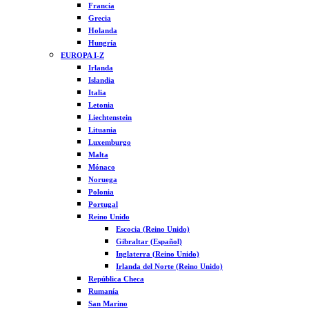
Francia
Grecia
Holanda
Hungría
EUROPA I-Z
Irlanda
Islandia
Italia
Letonia
Liechtenstein
Lituania
Luxemburgo
Malta
Mónaco
Noruega
Polonia
Portugal
Reino Unido
Escocia (Reino Unido)
Gibraltar (Español)
Inglaterra (Reino Unido)
Irlanda del Norte (Reino Unido)
República Checa
Rumanía
San Marino