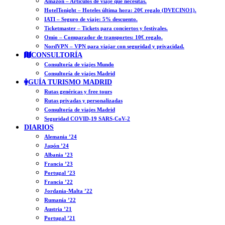
Amazon – Artículos de viaje que necesitas.
HotelTonight – Hoteles última hora: 20€ regalo (DVECINO1).
IATI – Seguro de viaje: 5% descuento.
Ticketmaster – Tickets para conciertos y festivales.
Omio – Comparador de transportes: 10€ regalo.
NordVPN – VPN para viajar con seguridad y privacidad.
CONSULTORÍA
Consultoría de viajes Mundo
Consultoría de viajes Madrid
GUÍA TURISMO MADRID
Rutas genéricas y free tours
Rutas privadas y personalizadas
Consultoría de viajes Madrid
Seguridad COVID-19 SARS-CoV-2
DIARIOS
Alemania ’24
Japón ’24
Albania ’23
Francia ’23
Portugal ’23
Francia ’22
Jordania-Malta ’22
Rumanía ’22
Austria ’21
Portugal ’21