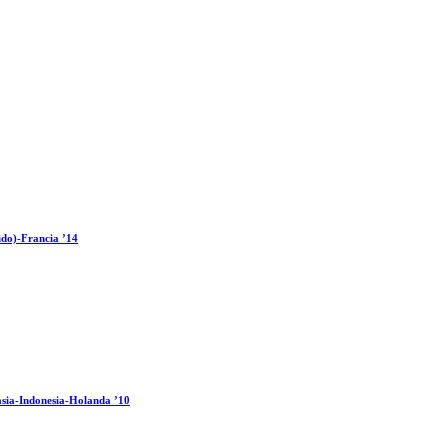
ido)-Francia ’14
sia-Indonesia-Holanda ’10