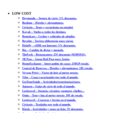
LOW COST
Heymondo – Seguro de viaje: 5% descuento.
Booking – Hoteles y alojamientos.
Civitatis – Tours y excursiones en español.
Kayak – Vuelos a todos los destinos.
Rentalcars – Coches y vehículos de alquiler.
Revolut – Tarjeta obligatoria para viajar.
Holafly – eSIM con Internet: 5% descuento.
Ria – Cambio de divisa y moneda.
TheFork – Restaurantes: 25€ descuento (81905911).
JR Pass – Japan Rail Pass para Japón.
HomeExchange – Intercambio de casas: 250GP regalo.
Central de Reservas – Hoteles y alojamientos: 10€ regalo.
Voyage Privé – Viajes de lujo al mejor precio.
Vrbo – Casas vacacionales por todo el mundo.
GetYourGuide – Actividades/experiencias/tours.
Amazon – Guías de viaje de todo el mundo.
Logitravel – Agencia: circuitos, paquetes, chollos…
Omio – Tren y bus al mejor precio: 10€ de regalo.
Logitravel – Cruceros y ferries en el mundo.
Civitatis – Traslados por todo el mundo.
Klook – Actividades y tours en Asia: 5€ descuento.