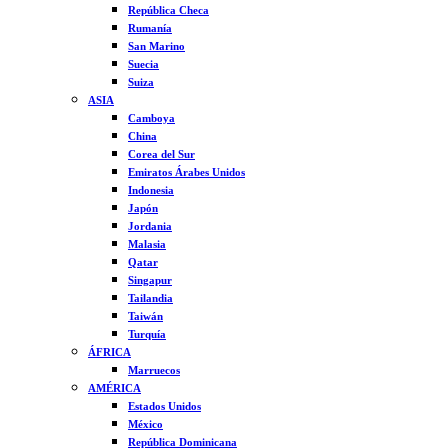
República Checa
Rumanía
San Marino
Suecia
Suiza
ASIA
Camboya
China
Corea del Sur
Emiratos Árabes Unidos
Indonesia
Japón
Jordania
Malasia
Qatar
Singapur
Tailandia
Taiwán
Turquía
ÁFRICA
Marruecos
AMÉRICA
Estados Unidos
México
República Dominicana