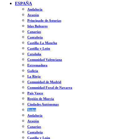
ESPAÑA
Andalucía
Aragón
Principado de Asturias
Islas Baleares
Canarias
Cantabria
Castilla-La Mancha
Castilla y León
Cataluña
Comunidad Valenciana
Extremadura
Galicia
La Rioja
Comunidad de Madrid
Comunidad Foral de Navarra
País Vasco
Región de Murcia
Ciudades Autónomas
Todos
Andalucía
Aragón
Canarias
Cantabria
Castilla y León