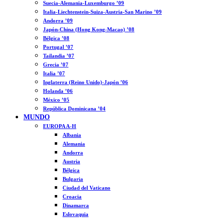
Suecia-Alemania-Luxemburgo ’09
Italia-Liechtenstein-Suiza-Austria-San Marino ’09
Andorra ’09
Japón-China (Hong Kong-Macao) ’08
Bélgica ’08
Portugal ’07
Tailandia ’07
Grecia ’07
Italia ’07
Inglaterra (Reino Unido)-Japón ’06
Holanda ’06
México ’05
República Dominicana ’04
MUNDO
EUROPA A-H
Albania
Alemania
Andorra
Austria
Bélgica
Bulgaria
Ciudad del Vaticano
Croacia
Dinamarca
Eslovaquia