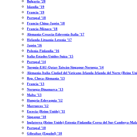
Bulgaria ’20
Islandia ’19
Francia ’19
Portugal ’18
Francia-China-Japón ’18
Francia-Mónaco ’18
Alemania-Croacia-Eslovenia-Italia ’17
Holanda-Lituania-Letonia ’17
Japón ’16
Polonia-Finlandia ’16
Italia-Estados Unidos-Suiza ’15
Portugal ’14
Turquía-EAU-Qatar-Taiwán-Singapur-Noruega ’14
Alemania-Italia-Ciudad del Vaticano-Irlanda-Irlanda del Norte (Reino Un
Rep. Checa-Alemania ’13
Francia ’13
Noruega-Dinamarca ’13
Malta ’13
Hungría-Eslovaquia ’12
Marruecos ’12
Escocia (Reino Unido) ’11
Singapur ’10
Inglaterra (Reino Unido)-Estonia-Finlandia-Corea del Sur-Camboya-Mala
Portugal ’10
Gibraltar (Español) ’10