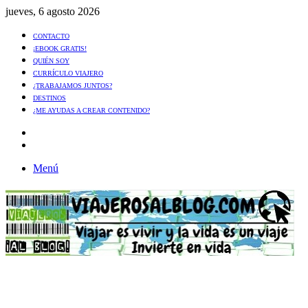
jueves, 6 agosto 2026
CONTACTO
¡EBOOK GRATIS!
QUIÉN SOY
CURRÍCULO VIAJERO
¿TRABAJAMOS JUNTOS?
DESTINOS
¿ME AYUDAS A CREAR CONTENIDO?
Artículo
al
Buscar
azar
Menú