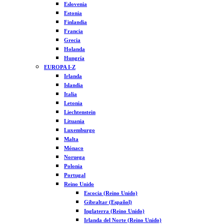
Eslovenia
Estonia
Finlandia
Francia
Grecia
Holanda
Hungría
EUROPA I-Z
Irlanda
Islandia
Italia
Letonia
Liechtenstein
Lituania
Luxemburgo
Malta
Mónaco
Noruega
Polonia
Portugal
Reino Unido
Escocia (Reino Unido)
Gibraltar (Español)
Inglaterra (Reino Unido)
Irlanda del Norte (Reino Unido)