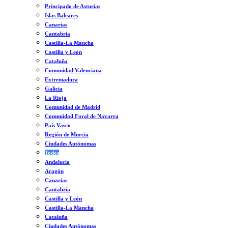
Principado de Asturias
Islas Baleares
Canarias
Cantabria
Castilla-La Mancha
Castilla y León
Cataluña
Comunidad Valenciana
Extremadura
Galicia
La Rioja
Comunidad de Madrid
Comunidad Foral de Navarra
País Vasco
Región de Murcia
Ciudades Autónomas
Todos
Andalucía
Aragón
Canarias
Cantabria
Castilla y León
Castilla-La Mancha
Cataluña
Ciudades Autónomas