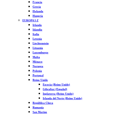
Francia
Grecia
Holanda
Hungría
EUROPA I-Z
Irlanda
Islandia
Italia
Letonia
Liechtenstein
Lituania
Luxemburgo
Malta
Mónaco
Noruega
Polonia
Portugal
Reino Unido
Escocia (Reino Unido)
Gibraltar (Español)
Inglaterra (Reino Unido)
Irlanda del Norte (Reino Unido)
República Checa
Rumanía
San Marino