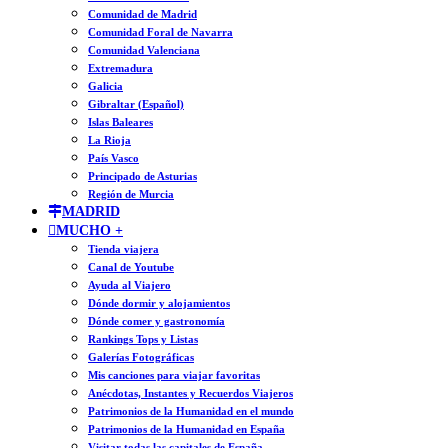
Comunidad de Madrid
Comunidad Foral de Navarra
Comunidad Valenciana
Extremadura
Galicia
Gibraltar (Español)
Islas Baleares
La Rioja
País Vasco
Principado de Asturias
Región de Murcia
MADRID
MUCHO +
Tienda viajera
Canal de Youtube
Ayuda al Viajero
Dónde dormir y alojamientos
Dónde comer y gastronomía
Rankings Tops y Listas
Galerías Fotográficas
Mis canciones para viajar favoritas
Anécdotas, Instantes y Recuerdos Viajeros
Patrimonios de la Humanidad en el mundo
Patrimonios de la Humanidad en España
Visitar todas las capitales de España