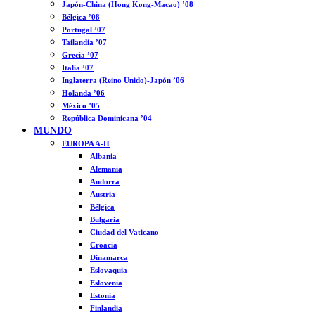
Japón-China (Hong Kong-Macao) ’08
Bélgica ’08
Portugal ’07
Tailandia ’07
Grecia ’07
Italia ’07
Inglaterra (Reino Unido)-Japón ’06
Holanda ’06
México ’05
República Dominicana ’04
MUNDO
EUROPA A-H
Albania
Alemania
Andorra
Austria
Bélgica
Bulgaria
Ciudad del Vaticano
Croacia
Dinamarca
Eslovaquia
Eslovenia
Estonia
Finlandia