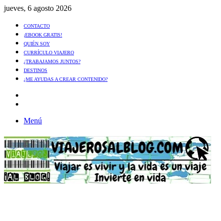
jueves, 6 agosto 2026
CONTACTO
¡EBOOK GRATIS!
QUIÉN SOY
CURRÍCULO VIAJERO
¿TRABAJAMOS JUNTOS?
DESTINOS
¿ME AYUDAS A CREAR CONTENIDO?
Artículo
al
Buscar
azar
Menú