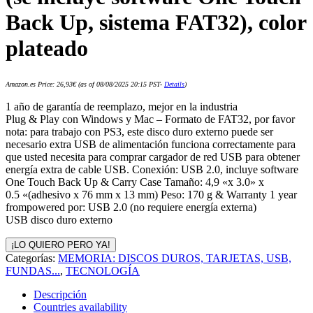
Back Up, sistema FAT32), color
plateado
Amazon.es Price:
26,93
€
(as of 08/08/2025 20:15 PST-
Details
)
1 año de garantía de reemplazo, mejor en la industria
Plug & Play con Windows y Mac – Formato de FAT32, por favor
nota: para trabajo con PS3, este disco duro externo puede ser
necesario extra USB de alimentación funciona correctamente para
que usted necesita para comprar cargador de red USB para obtener
energía extra de cable USB. Conexión: USB 2.0, incluye software
One Touch Back Up & Carry Case Tamaño: 4,9 «x 3.0» x
0.5 «(adhesivo x 76 mm x 13 mm) Peso: 170 g & Warranty 1 year
frompowered por: USB 2.0 (no requiere energía externa)
USB disco duro externo
¡LO QUIERO PERO YA!
Categorías:
MEMORIA: DISCOS DUROS, TARJETAS, USB,
FUNDAS...
,
TECNOLOGÍA
Descripción
Countries availability