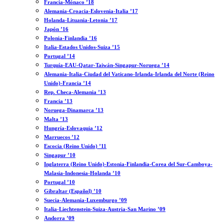
Francia-Mónaco ’18
Alemania-Croacia-Eslovenia-Italia ’17
Holanda-Lituania-Letonia ’17
Japón ’16
Polonia-Finlandia ’16
Italia-Estados Unidos-Suiza ’15
Portugal ’14
Turquía-EAU-Qatar-Taiwán-Singapur-Noruega ’14
Alemania-Italia-Ciudad del Vaticano-Irlanda-Irlanda del Norte (Reino
Unido)-Francia ’14
Rep. Checa-Alemania ’13
Francia ’13
Noruega-Dinamarca ’13
Malta ’13
Hungría-Eslovaquia ’12
Marruecos ’12
Escocia (Reino Unido) ’11
Singapur ’10
Inglaterra (Reino Unido)-Estonia-Finlandia-Corea del Sur-Camboya-
Malasia-Indonesia-Holanda ’10
Portugal ’10
Gibraltar (Español) ’10
Suecia-Alemania-Luxemburgo ’09
Italia-Liechtenstein-Suiza-Austria-San Marino ’09
Andorra ’09