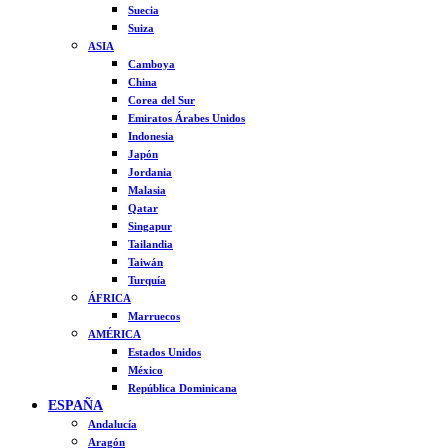
Suecia
Suiza
ASIA
Camboya
China
Corea del Sur
Emiratos Árabes Unidos
Indonesia
Japón
Jordania
Malasia
Qatar
Singapur
Tailandia
Taiwán
Turquía
ÁFRICA
Marruecos
AMÉRICA
Estados Unidos
México
República Dominicana
ESPAÑA
Andalucía
Aragón