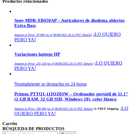
Productos relacionados
Sony MDR-XB450AP – Auriculares de diadema abiertos
Extra Bass
¡LO QUIERO
Amazon.es Price:
29,99
€
(as of 08/08/2025 20:15 PST-
Details
)
PERO YA!
Variaciones laptops HP
¡LO QUIERO
Amazon.es Price:
235,15
€
(as of 08/08/2025 20:15 PST-
Details
)
PERO YA!
Normalmente se despacha en 24 horas
Primux PTTO1-11IQZ83W – Ordenador portátil de 11.1″
(2 GB RAM, 32 GB SSD, Windows 10), color blanco
¡LO
Amazon.es Price:
189,00
€
(as of 08/08/2025 20:15 PST-
Details
)
&
FREE Shipping
.
QUIERO PERO YA!
Carrito
BÚSQUEDA DE PRODUCTOS
Buscar