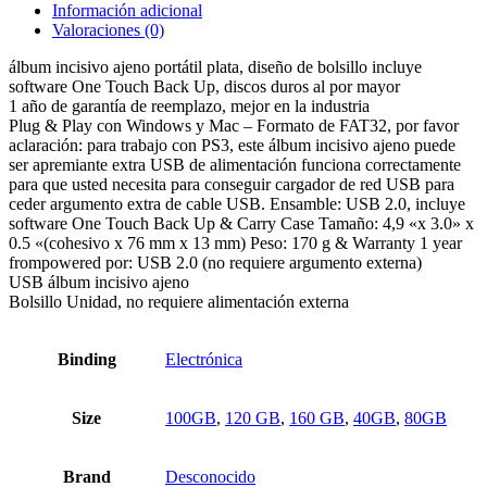
Información adicional
Valoraciones (0)
álbum incisivo ajeno portátil plata, diseño de bolsillo incluye
software One Touch Back Up, discos duros al por mayor
1 año de garantía de reemplazo, mejor en la industria
Plug & Play con Windows y Mac – Formato de FAT32, por favor
aclaración: para trabajo con PS3, este álbum incisivo ajeno puede
ser apremiante extra USB de alimentación funciona correctamente
para que usted necesita para conseguir cargador de red USB para
ceder argumento extra de cable USB. Ensamble: USB 2.0, incluye
software One Touch Back Up & Carry Case Tamaño: 4,9 «x 3.0» x
0.5 «(cohesivo x 76 mm x 13 mm) Peso: 170 g & Warranty 1 year
frompowered por: USB 2.0 (no requiere argumento externa)
USB álbum incisivo ajeno
Bolsillo Unidad, no requiere alimentación externa
Binding
Electrónica
Size
100GB
,
120 GB
,
160 GB
,
40GB
,
80GB
Brand
Desconocido