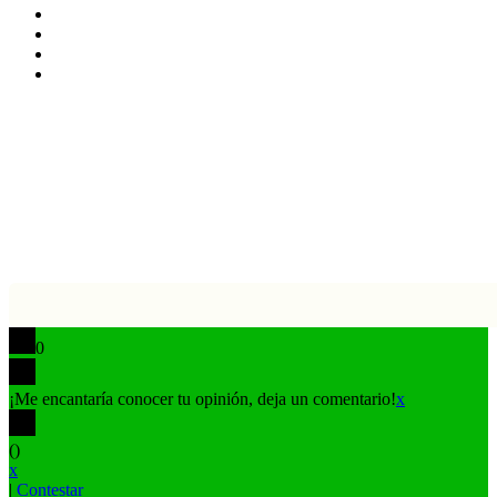
YouTube
Instagram
TikTok
Buy
Me
Botón
a
volver
Coffee
arriba
0
¡Me encantaría conocer tu opinión, deja un comentario!
x
(
)
x
|
Contestar