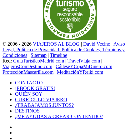
© 2006 - 2026
VIAJEROS AL BLOG
|
David Vecino
|
Aviso
Legal, Política de Privacidad, Política de Cookies, Términos y
Condiciones
|
Sitemap
|
Timeline
Red:
GuíaTurísticoMadrid.com
|
TravelViaja.com
|
ViajerosConDestino.com
|
CálleseYCojaMiDinero.com
|
ProtecciónMascarilla.com
|
MeditaciónYReiki.com
CONTACTO
¡EBOOK GRATIS!
QUIÉN SOY
CURRÍCULO VIAJERO
¿TRABAJAMOS JUNTOS?
DESTINOS
¿ME AYUDAS A CREAR CONTENIDO?
Facebook
X
LinkedIn