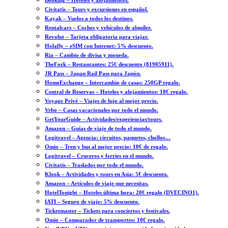
Booking – Hoteles y alojamientos.
Civitatis – Tours y excursiones en español.
Kayak – Vuelos a todos los destinos.
Rentalcars – Coches y vehículos de alquiler.
Revolut – Tarjeta obligatoria para viajar.
Holafly – eSIM con Internet: 5% descuento.
Ria – Cambio de divisa y moneda.
TheFork – Restaurantes: 25€ descuento (81905911).
JR Pass – Japan Rail Pass para Japón.
HomeExchange – Intercambio de casas: 250GP regalo.
Central de Reservas – Hoteles y alojamientos: 10€ regalo.
Voyage Privé – Viajes de lujo al mejor precio.
Vrbo – Casas vacacionales por todo el mundo.
GetYourGuide – Actividades/experiencias/tours.
Amazon – Guías de viaje de todo el mundo.
Logitravel – Agencia: circuitos, paquetes, chollos…
Omio – Tren y bus al mejor precio: 10€ de regalo.
Logitravel – Cruceros y ferries en el mundo.
Civitatis – Traslados por todo el mundo.
Klook – Actividades y tours en Asia: 5€ descuento.
Amazon – Artículos de viaje que necesitas.
HotelTonight – Hoteles última hora: 20€ regalo (DVECINO1).
IATI – Seguro de viaje: 5% descuento.
Ticketmaster – Tickets para conciertos y festivales.
Omio – Comparador de transportes: 10€ regalo.