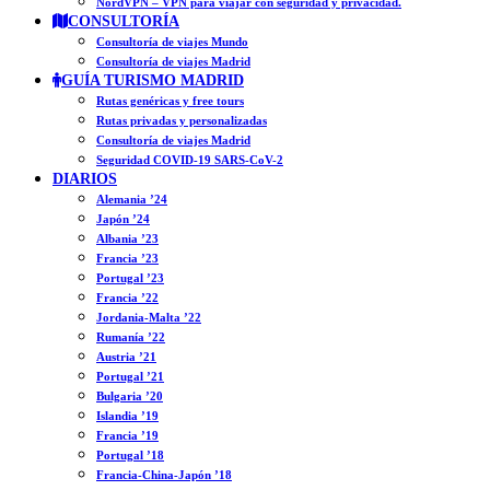
NordVPN – VPN para viajar con seguridad y privacidad.
CONSULTORÍA
Consultoría de viajes Mundo
Consultoría de viajes Madrid
GUÍA TURISMO MADRID
Rutas genéricas y free tours
Rutas privadas y personalizadas
Consultoría de viajes Madrid
Seguridad COVID-19 SARS-CoV-2
DIARIOS
Alemania ’24
Japón ’24
Albania ’23
Francia ’23
Portugal ’23
Francia ’22
Jordania-Malta ’22
Rumanía ’22
Austria ’21
Portugal ’21
Bulgaria ’20
Islandia ’19
Francia ’19
Portugal ’18
Francia-China-Japón ’18