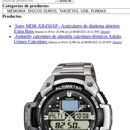
Buscar
por:
Categorías de productos
Productos
Sony MDR-XB450AP - Auriculares de diadema abiertos
Extra Bass
Amazon.es Price:
29,99
€
(as of 08/08/2025 20:15 PST-
Details
)
Ambielly calcetines de algodón calcetines térmicos Adulto
Unisex Calcetines
Amazon.es Price:
8,99
€
(as of 08/08/2025 22:30 PST-
Details
)