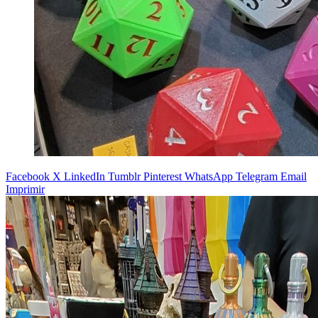
Facebook
X
LinkedIn
Tumblr
Pinterest
WhatsApp
Telegram
Email
Imprimir