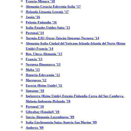
Francia-Mónaco ’18
Alemania-Croacia-Eslovenia-Italia ’17
Holanda-Lituania-Letonia ’17
Japón ’16
Polonia-Finlandia ’16
Italia-Estados Unidos-Suiza ’15
Portugal ’14
Turquía-EAU-Qatar-Taiwán-Singapur-Noruega ’14
Alemania-Italia-Ciudad del Vaticano-Irlanda-Irlanda del Norte (Reino
Unido)-Francia ’14
Rep. Checa-Alemania ’13
Francia ’13
Noruega-Dinamarca ’13
Malta ’13
Hungría-Eslovaquia ’12
Marruecos ’12
Escocia (Reino Unido) ’11
Singapur ’10
Inglaterra (Reino Unido)-Estonia-Finlandia-Corea del Sur-Camboya-
Malasia-Indonesia-Holanda ’10
Portugal ’10
Gibraltar (Español) ’10
Suecia-Alemania-Luxemburgo ’09
Italia-Liechtenstein-Suiza-Austria-San Marino ’09
Andorra ’09