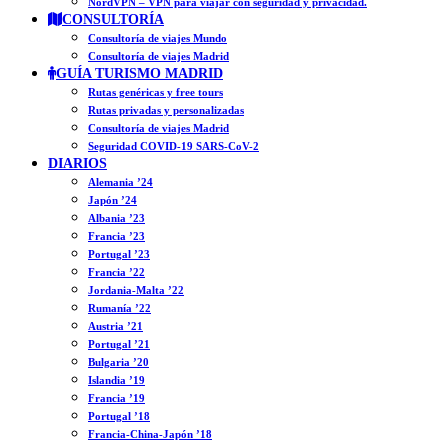
NordVPN – VPN para viajar con seguridad y privacidad.
CONSULTORÍA
Consultoría de viajes Mundo
Consultoría de viajes Madrid
GUÍA TURISMO MADRID
Rutas genéricas y free tours
Rutas privadas y personalizadas
Consultoría de viajes Madrid
Seguridad COVID-19 SARS-CoV-2
DIARIOS
Alemania ’24
Japón ’24
Albania ’23
Francia ’23
Portugal ’23
Francia ’22
Jordania-Malta ’22
Rumanía ’22
Austria ’21
Portugal ’21
Bulgaria ’20
Islandia ’19
Francia ’19
Portugal ’18
Francia-China-Japón ’18