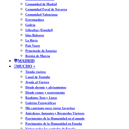
Comunidad de Madrid
Comunidad Foral de Navarra
Comunidad Valenciana
Extremadura
Galicia
Gibraltar (Español)
Islas Baleares
La Rioja
País Vasco
Principado de Asturias
Región de Murcia
MADRID
MUCHO +
Tienda viajera
Canal de Youtube
Ayuda al Viajero
Dónde dormir y alojamientos
Dónde comer y gastronomía
Rankings Tops y Listas
Galerías Fotográficas
Mis canciones para viajar favoritas
Anécdotas, Instantes y Recuerdos Viajeros
Patrimonios de la Humanidad en el mundo
Patrimonios de la Humanidad en España
Visitar todas las capitales de España