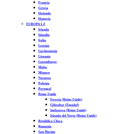
Francia
Grecia
Holanda
Hungría
EUROPA I-Z
Irlanda
Islandia
Italia
Letonia
Liechtenstein
Lituania
Luxemburgo
Malta
Mónaco
Noruega
Polonia
Portugal
Reino Unido
Escocia (Reino Unido)
Gibraltar (Español)
Inglaterra (Reino Unido)
Irlanda del Norte (Reino Unido)
República Checa
Rumanía
San Marino