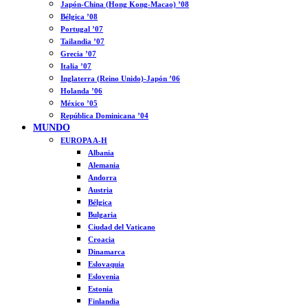
Japón-China (Hong Kong-Macao) ’08
Bélgica ’08
Portugal ’07
Tailandia ’07
Grecia ’07
Italia ’07
Inglaterra (Reino Unido)-Japón ’06
Holanda ’06
México ’05
República Dominicana ’04
MUNDO
EUROPA A-H
Albania
Alemania
Andorra
Austria
Bélgica
Bulgaria
Ciudad del Vaticano
Croacia
Dinamarca
Eslovaquia
Eslovenia
Estonia
Finlandia