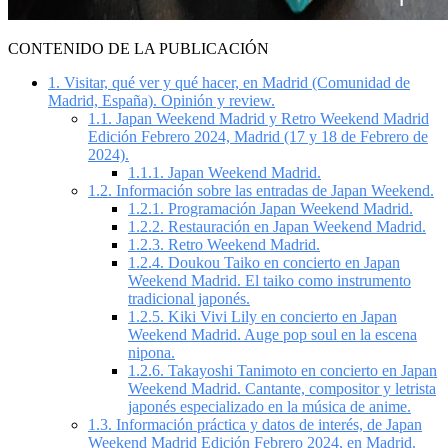
CONTENIDO DE LA PUBLICACIÓN
1.
Visitar, qué ver y qué hacer, en Madrid (Comunidad de
Madrid, España). Opinión y review.
1.1.
Japan Weekend Madrid y Retro Weekend Madrid
Edición Febrero 2024, Madrid (17 y 18 de Febrero de
2024).
1.1.1.
Japan Weekend Madrid.
1.2.
Información sobre las entradas de Japan Weekend.
1.2.1.
Programación Japan Weekend Madrid.
1.2.2.
Restauración en Japan Weekend Madrid.
1.2.3.
Retro Weekend Madrid.
1.2.4.
Doukou Taiko en concierto en Japan
Weekend Madrid. El taiko como instrumento
tradicional japonés.
1.2.5.
Kiki Vivi Lily en concierto en Japan
Weekend Madrid. Auge pop soul en la escena
nipona.
1.2.6.
Takayoshi Tanimoto en concierto en Japan
Weekend Madrid. Cantante, compositor y letrista
japonés especializado en la música de anime.
1.3.
Información práctica y datos de interés, de Japan
Weekend Madrid Edición Febrero 2024, en Madrid.