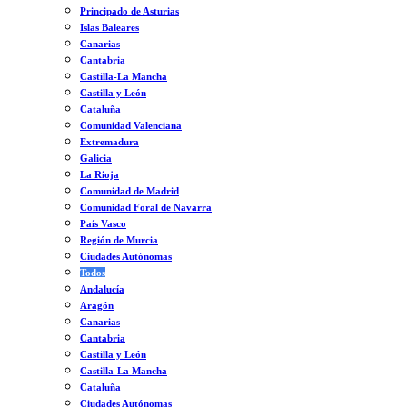
Principado de Asturias
Islas Baleares
Canarias
Cantabria
Castilla-La Mancha
Castilla y León
Cataluña
Comunidad Valenciana
Extremadura
Galicia
La Rioja
Comunidad de Madrid
Comunidad Foral de Navarra
País Vasco
Región de Murcia
Ciudades Autónomas
Todos
Andalucía
Aragón
Canarias
Cantabria
Castilla y León
Castilla-La Mancha
Cataluña
Ciudades Autónomas