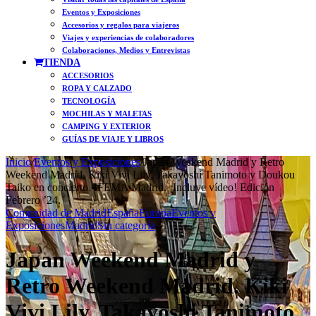
Eventos y Exposiciones
Accesorios y regalos para viajeros
Viajes y experiencias de colaboradores
Colaboraciones, Medios y Entrevistas
TIENDA
ACCESORIOS
ROPA Y CALZADO
TECNOLOGÍA
MOCHILAS Y MALETAS
CAMPING Y EXTERIOR
GUÍAS DE VIAJE Y LIBROS
Inicio
/
Eventos y Exposiciones
/
Japan Weekend Madrid y Retro
Weekend Madrid. Kiki Vivi Lily, Takayoshi Tanimoto y Doukou
Taiko en concierto. IFEMA Madrid. ¡Incluye vídeo! Edición
Febrero ’24.
Comunidad de Madrid
España
Europa
Eventos y
Exposiciones
Madrid
Sin categoría
Japan Weekend Madrid y
Retro Weekend Madrid. Kiki
Vivi Lily, Takayoshi Tanimoto