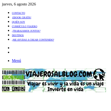
jueves, 6 agosto 2026
CONTACTO
¡EBOOK GRATIS!
QUIÉN SOY
CURRÍCULO VIAJERO
¿TRABAJAMOS JUNTOS?
DESTINOS
¿ME AYUDAS A CREAR CONTENIDO?
Artículo
al
Buscar
azar
Menú