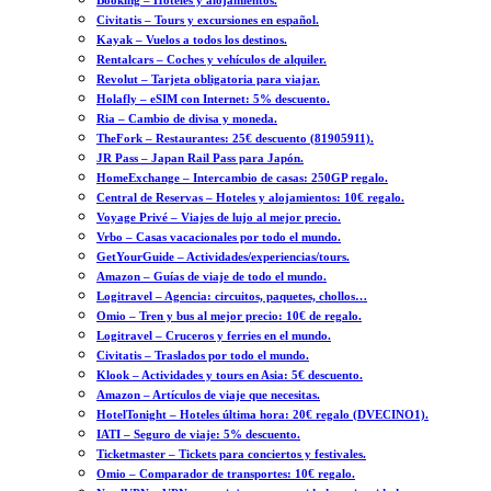
Booking – Hoteles y alojamientos.
Civitatis – Tours y excursiones en español.
Kayak – Vuelos a todos los destinos.
Rentalcars – Coches y vehículos de alquiler.
Revolut – Tarjeta obligatoria para viajar.
Holafly – eSIM con Internet: 5% descuento.
Ria – Cambio de divisa y moneda.
TheFork – Restaurantes: 25€ descuento (81905911).
JR Pass – Japan Rail Pass para Japón.
HomeExchange – Intercambio de casas: 250GP regalo.
Central de Reservas – Hoteles y alojamientos: 10€ regalo.
Voyage Privé – Viajes de lujo al mejor precio.
Vrbo – Casas vacacionales por todo el mundo.
GetYourGuide – Actividades/experiencias/tours.
Amazon – Guías de viaje de todo el mundo.
Logitravel – Agencia: circuitos, paquetes, chollos…
Omio – Tren y bus al mejor precio: 10€ de regalo.
Logitravel – Cruceros y ferries en el mundo.
Civitatis – Traslados por todo el mundo.
Klook – Actividades y tours en Asia: 5€ descuento.
Amazon – Artículos de viaje que necesitas.
HotelTonight – Hoteles última hora: 20€ regalo (DVECINO1).
IATI – Seguro de viaje: 5% descuento.
Ticketmaster – Tickets para conciertos y festivales.
Omio – Comparador de transportes: 10€ regalo.